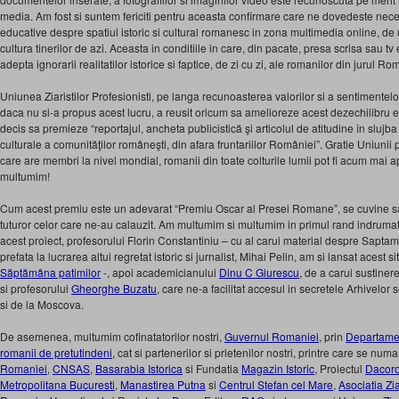
media. Am fost si suntem fericiti pentru aceasta confirmare care ne dovedeste neces
educative despre spatiul istoric si cultural romanesc in zona multimedia online, d
cultura tinerilor de azi. Aceasta in conditiile in care, din pacate, presa scrisa sau tv
adepta ignorarii realitatilor istorice si faptice, de zi cu zi, ale romanilor din jurul Ro
Uniunea Ziaristilor Profesionisti, pe langa recunoasterea valorilor si a sentimentelor
daca nu si-a propus acest lucru, a reusit oricum sa amelioreze acest dezechilibru e
decis sa premieze “reportajul, ancheta publicistică şi articolul de atitudine în slujba 
culturale a comunităţilor româneşti, din afara fruntariilor României”. Gratie Uniunii
care are membri la nivel mondial, romanii din toate colturile lumii pot fi acum mai 
multumim!
Cum acest premiu este un adevarat “Premiu Oscar al Presei Romane”, se cuvine s
tuturor celor care ne-au calauzit. Am multumim si multumim in primul rand indrumator
acest proiect, profesorului Florin Constantiniu – cu al carui material despre Sapta
prefata la lucrarea altui regretat istoric si jurnalist, Mihai Pelin, am si lansat acest si
Săptămâna patimilor
-, apoi academicianului
Dinu C Giurescu
, de a carui sustiner
si profesorului
Gheorghe Buzatu
, care ne-a facilitat accesul in secretele Arhivelor
si de la Moscova.
De asemenea, multumim cofinatatorilor nostri,
Guvernul Romaniei
, prin
Departament
romanii de pretutindeni
, cat si partenerilor si prietenilor nostri, printre care se num
Romaniei
,
CNSAS
,
Basarabia Istorica
si Fundatia
Magazin Istoric
, Proiectul
Dacor
Metropolitana Bucuresti
,
Manastirea Putna
si
Centrul Stefan cel Mare
,
Asociatia Zia