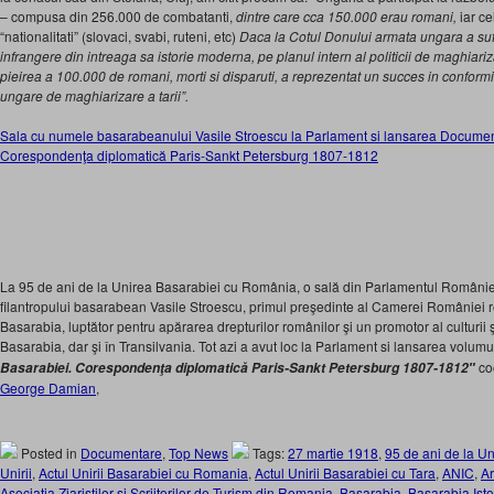
– compusa din 256.000 de combatanti,
dintre care cca 150.000 erau romani,
iar ce
“nationalitati” (slovaci, svabi, ruteni, etc)
Daca la Cotul Donului armata ungara a su
infrangere din intreaga sa istorie moderna, pe planul intern al politicii de maghiariz
pieirea a 100.000 de romani, morti si disparuti, a reprezentat un succes in conform
ungare de maghiarizare a tarii”.
Sala cu numele basarabeanului Vasile Stroescu la Parlament si lansarea Document
Corespondenţa diplomatică Paris-Sankt Petersburg 1807-1812
La 95 de ani de la Unirea Basarabiei cu România, o sală din Parlamentul României
filantropului basarabean Vasile Stroescu, primul preşedinte al Camerei României r
Basarabia, luptător pentru apărarea drepturilor românilor şi un promotor al culturii 
Basarabia, dar şi în Transilvania. Tot azi a avut loc la Parlament si lansarea volum
co
Basarabiei. Corespondenţa diplomatică Paris-Sankt Petersburg 1807-1812
″
George Damian
,
Posted in
Documentare
,
Top News
Tags:
27 martie 1918
,
95 de ani de la Un
Unirii
,
Actul Unirii Basarabiei cu Romania
,
Actul Unirii Basarabiei cu Tara
,
ANIC
,
Ar
Asociatia Ziaristilor si Scriitorilor de Turism din Romania
,
Basarabia
,
Basarabia Isto