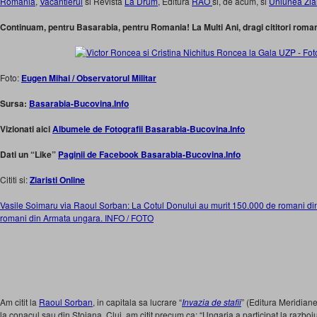
Romania
,
Vacantierul
si Revista
La Drum,
Editura
RAO
si, de acum, si
Uniunea Ziar
Continuam, pentru Basarabia, pentru Romania! La Multi Ani, dragi cititori romani
Foto:
Eugen Mihai / Observatorul Militar
Sursa:
Basarabia-Bucovina.Info
Vizionati aici
Albumele de Fotografii Basarabia-Bucovina.Info
Dati un “Like”
Paginii de Facebook Basarabia-Bucovina.Info
Cititi si:
Ziaristi Online
Vasile Soimaru via Raoul Sorban: La Cotul Donului au murit 150.000 de romani d
romani din Armata ungara. INFO / FOTO
Am citit la
Raoul Sorban
, in capitala sa lucrare “
Invazia de stafii
” (Editura Meridian
la conacul sau din Stoiana, Cluj, am citit precum ca: “Ungaria a participat la razboiul