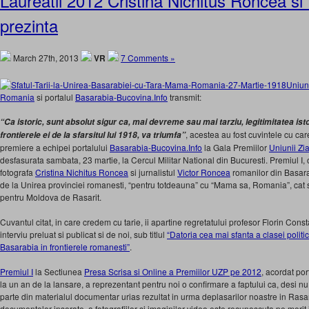
Laureatii 2012 Cristina Nichitus Roncea si
prezinta
March 27th, 2013
VR
7 Comments »
Uniune
Romania
si portalul
Basarabia-Bucovina.Info
transmit:
“Ca istoric, sunt absolut sigur ca, mai devreme sau mai tarziu, legitimitatea ist
, acestea au fost cuvintele cu ca
frontierele ei de la sfarsitul lui 1918, va triumfa”
premiere a echipei portalului
Basarabia-Bucovina.Info
la Gala Premiilor
Uniunii Zia
desfasurata sambata, 23 martie, la Cercul Militar National din Bucuresti. Premiul I, o
fotografa
Cristina Nichitus Roncea
si jurnalistul
Victor Roncea
romanilor din Basara
de la Unirea provinciei romanesti, “pentru totdeauna” cu “Mama sa, Romania”, cat si 
pentru Moldova de Rasarit.
Cuvantul citat, in care credem cu tarie, ii apartine regretatului profesor Florin Const
interviu preluat si publicat si de noi, sub titlul
“Datoria cea mai sfanta a clasei poli
Basarabia in frontierele romanesti”
.
Premiul I
la Sectiunea
Presa Scrisa si Online a Premiilor UZP pe 2012
, acordat por
la un an de la lansare, a reprezentant pentru noi o confirmare a faptului ca, desi n
parte din materialul documentar urias rezultat in urma deplasarilor noastre in Ras
documentelor inserate, a fotografiilor si imaginilor video este recunoscuta pe merit 