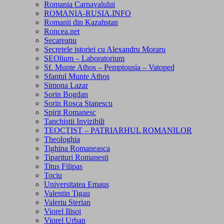
Romania Carnavalului
ROMANIA-RUSIA.INFO
Romanii din Kazahstan
Roncea.net
Secareanu
Secretele istoriei cu Alexandru Moraru
SEOlium – Laboratorium
Sf. Munte Athos – Pemptousia – Vatoped
Sfantul Munte Athos
Simona Lazar
Sorin Bogdan
Sorin Rosca Stanescu
Spirit Romanesc
Tanchistii Invizibili
TEOCTIST – PATRIARHUL ROMANILOR
Theologhia
Tighina Romaneasca
Tiparituri Romanesti
Titus Filipas
Tociu
Universitatea Emaus
Valentin Tigau
Valeriu Sterian
Viorel Ilisoi
Viorel Urban