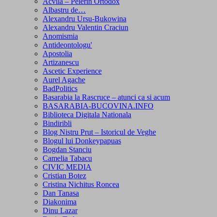
Acvila – Pelerin Ortodox
Albastru de…
Alexandru Ursu-Bukowina
Alexandru Valentin Craciun
Anomismia
Antideontologu'
Apostolia
Artizanescu
Ascetic Experience
Aurel Agache
BadPolitics
Basarabia la Rascruce – atunci ca si acum
BASARABIA-BUCOVINA.INFO
Biblioteca Digitala Nationala
Bindiribli
Blog Nistru Prut – Istoricul de Veghe
Blogul lui Donkeypapuas
Bogdan Stanciu
Camelia Tabacu
CIVIC MEDIA
Cristian Botez
Cristina Nichitus Roncea
Dan Tanasa
Diakonima
Dinu Lazar