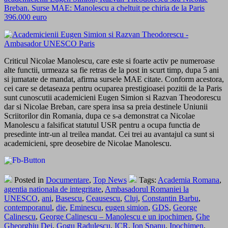
Breban. Surse MAE: Manolescu a cheltuit pe chiria de la Paris
396.000 euro
Criticul Nicolae Manolescu, care este si foarte activ pe numeroase
alte functii, urmeaza sa fie retras de la post in scurt timp, dupa 5 ani
si jumatate de mandat, afirma sursele MAE citate. Conform acestora,
cei care se detaseaza pentru ocuparea prestigioasei pozitii de la Paris
sunt cunoscutii academicieni Eugen Simion si Razvan Theodorescu
dar si Nicolae Breban, care spera insa sa preia destinele Uniunii
Scriitorilor din Romania, dupa ce s-a demonstrat ca Nicolae
Manolescu a falsificat statutul USR pentru a ocupa functia de
presedinte intr-un al treilea mandat. Cei trei au avantajul ca sunt si
academicieni, spre deosebire de Nicolae Manolescu.
Posted in
Documentare
,
Top News
Tags:
Academia Romana
,
agentia nationala de integritate
,
Ambasadorul Romaniei la
UNESCO
,
ani
,
Basescu
,
Ceausescu
,
Cluj
,
Constantin Barbu
,
contemporanul
,
die
,
Eminescu
,
eugen simion
,
GDS
,
George
Calinescu
,
George Calinescu – Manolescu e un ipochimen
,
Ghe
Gheorghiu Dej
,
Gogu Radulescu
,
ICR
,
Ion Spanu
,
Ipochimen
,