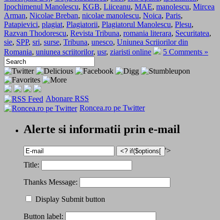
Ipochimenul Manolescu
,
KGB
,
Liiceanu
,
MAE
,
manolescu
,
Mircea
Arman
,
Nicolae Breban
,
nicolae manolescu
,
Noica
,
Paris
,
Patapievici
,
plagiat
,
Plagiatorii
,
Plagiatorul Manolescu
,
Plesu
,
Razvan Thodorescu
,
Revista Tribuna
,
romania literara
,
Securitatea
,
sie
,
SPP
,
sri
,
surse
,
Tribuna
,
unesco
,
Uniunea Scriiorilor din
Romania
,
uniunea scriitorilor
,
usr
,
ziaristi online
5 Comments »
Abonare RSS
Roncea.ro pe Twitter
Alerte si informatii prin e-mail
'>
Title:
Thanks Message:
Display Submit button
Button label: