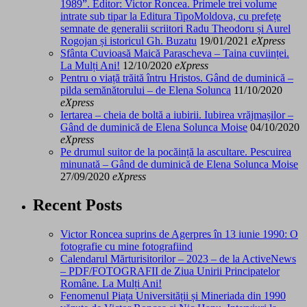
1989”. Editor: Victor Roncea. Primele trei volume
intrate sub tipar la Editura TipoMoldova, cu prefețe
semnate de generalii scriitori Radu Theodoru și Aurel
Rogojan și istoricul Gh. Buzatu
19/01/2021
eXpress
Sfânta Cuvioasă Maică Parascheva – Taina cuviinței.
La Mulți Ani!
12/10/2020
eXpress
Pentru o viață trăită întru Hristos. Gând de duminică –
pilda semănătorului – de Elena Solunca
11/10/2020
eXpress
Iertarea – cheia de boltă a iubirii. Iubirea vrăjmașilor –
Gând de duminică de Elena Solunca Moise
04/10/2020
eXpress
Pe drumul suitor de la pocăință la ascultare. Pescuirea
minunată – Gând de duminică de Elena Solunca Moise
27/09/2020
eXpress
Recent Posts
Victor Roncea suprins de Agerpres în 13 iunie 1990: O
fotografie cu mine fotografiind
Calendarul Mărturisitorilor – 2023 – de la ActiveNews
– PDF/FOTOGRAFII de Ziua Unirii Principatelor
Române. La Mulți Ani!
Fenomenul Piața Universității și Mineriada din 1990