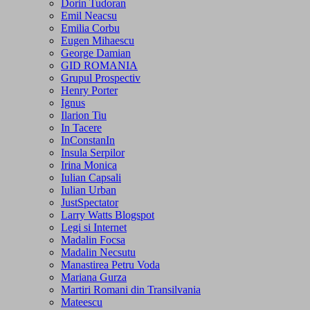
Dorin Tudoran
Emil Neacsu
Emilia Corbu
Eugen Mihaescu
George Damian
GID ROMANIA
Grupul Prospectiv
Henry Porter
Ignus
Ilarion Tiu
In Tacere
InConstanIn
Insula Serpilor
Irina Monica
Iulian Capsali
Iulian Urban
JustSpectator
Larry Watts Blogspot
Legi si Internet
Madalin Focsa
Madalin Necsutu
Manastirea Petru Voda
Mariana Gurza
Martiri Romani din Transilvania
Mateescu