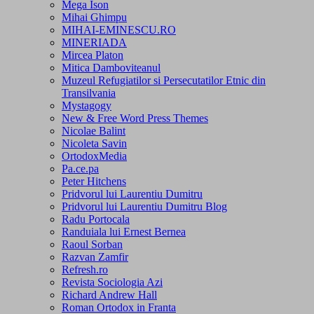
Mega Ison
Mihai Ghimpu
MIHAI-EMINESCU.RO
MINERIADA
Mircea Platon
Mitica Damboviteanul
Muzeul Refugiatilor si Persecutatilor Etnic din
Transilvania
Mystagogy
New & Free Word Press Themes
Nicolae Balint
Nicoleta Savin
OrtodoxMedia
Pa.ce.pa
Peter Hitchens
Pridvorul lui Laurentiu Dumitru
Pridvorul lui Laurentiu Dumitru Blog
Radu Portocala
Randuiala lui Ernest Bernea
Raoul Sorban
Razvan Zamfir
Refresh.ro
Revista Sociologia Azi
Richard Andrew Hall
Roman Ortodox in Franta