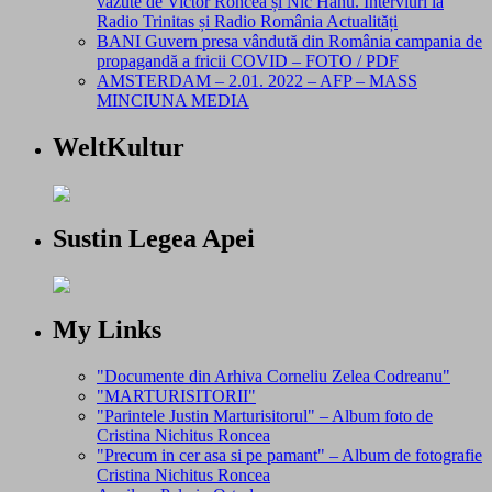
văzute de Victor Roncea și Nic Hanu. Interviuri la
Radio Trinitas și Radio România Actualități
BANI Guvern presa vândută din România campania de
propagandă a fricii COVID – FOTO / PDF
AMSTERDAM – 2.01. 2022 – AFP – MASS
MINCIUNA MEDIA
WeltKultur
Sustin Legea Apei
My Links
"Documente din Arhiva Corneliu Zelea Codreanu"
"MARTURISITORII"
"Parintele Justin Marturisitorul" – Album foto de
Cristina Nichitus Roncea
"Precum in cer asa si pe pamant" – Album de fotografie
Cristina Nichitus Roncea