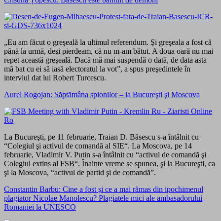
„Eu am făcut o greşeală la ultimul referendum. Şi greşeala a fost că
până la urmă, deşi pierdeam, că nu m-am bătut. A doua oară nu mai
repet această greşeală. Dacă mă mai suspendă o dată, de data asta
mă bat cu ei să iasă electoratul la vot”, a spus preşedintele în
interviul dat lui Robert Turcescu.
Aurel Rogojan: Săptămâna spionilor – la Bucureşti şi Moscova
La Bucureşti, pe 11 februarie, Traian D. Băsescu s-a întâlnit cu
“Colegiul şi activul de comandă al SIE“. La Moscova, pe 14
februarie, Vladimir V. Putin s-a întâlnit cu “activul de comandă şi
Colegiul extins al FSB“. Înainte vreme se spunea, şi la Bucureşti, ca
şi la Moscova, “activul de partid şi de comandă”.
Constantin Barbu: Cine a fost şi ce a mai rămas din ipochimenul
plagiator Nicolae Manolescu? Plagiatele mici ale ambasadorului
Romaniei la UNESCO