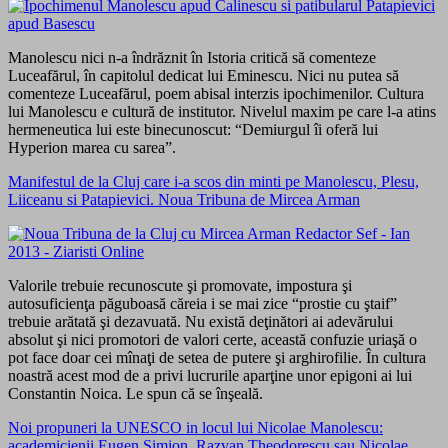
Manolescu nici n-a îndrăznit în Istoria critică să comenteze
Luceafărul, în capitolul dedicat lui Eminescu. Nici nu putea să
comenteze Luceafărul, poem abisal interzis ipochimenilor. Cultura
lui Manolescu e cultură de institutor. Nivelul maxim pe care l-a atins
hermeneutica lui este binecunoscut: “Demiurgul îi oferă lui
Hyperion marea cu sarea”.
Manifestul de la Cluj care i-a scos din minti pe Manolescu, Plesu,
Liiceanu si Patapievici. Noua Tribuna de Mircea Arman
Valorile trebuie recunoscute şi promovate, impostura şi
autosuficienţa păguboasă căreia i se mai zice “prostie cu ştaif”
trebuie arătată şi dezavuată. Nu există deţinători ai adevărului
absolut şi nici promotori de valori certe, această confuzie uriaşă o
pot face doar cei mînaţi de setea de putere şi arghirofilie. În cultura
noastră acest mod de a privi lucrurile aparţine unor epigoni ai lui
Constantin Noica. Le spun că se înşeală.
Noi propuneri la UNESCO in locul lui Nicolae Manolescu:
academicienii Eugen Simion, Razvan Theodorescu sau Nicolae