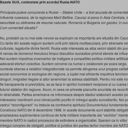
Bazele SUA, contestate prin acordul Rusia-NATO
Principala putere concurenta a Rusiei – Statele Unite – a fost acuzata de comentator
influenta ruseasca, de la regiunea Marii Baltice, Caucaz si pana in Asia Centrala
securitate cu obtinerea de resurse naturale. Romania si Bulgaria vor gazdui, in curan
Cum comentati situatia?
Nu, probabil ca nu mai este nevoie sa explicam ce importanta are situatia din Cauc
Cu tarile din aceste regiuni suntem uniti prin istoria multiseculara, prin stransele r
culturale, legaturile dintre familii. Rusia este interesata sa aiba vecini stabili din p
A ramas de domeniul trecutului timpul discutiilor scolastice privind sferele de influen
Noi suntem impotriva incercarilor de instigare a competitiei politico-militare artifi
adevarat eforturi colective. Suntem convinsi ca numai o colaborare pe scara larga
contexte stranse a relatiilor integrationiste va permite atingerea unui progres calit
social-economice si ecologice din regiune, a luptei mai eficiente impotriva terorismu
droguri, imigratiei ilegale si altor amenintari la adresa stabilitatii. Pentru noi este
fie transparenta si previzibila, sa se faca in spiritul increderii reciproce si cu luare
tuturor statelor din regiune. Acum, in ceea ce priveste planurile anuntate de reconf
in strainatate. Partea americana ne informeaza despre stadiul elaborarii acestor p
intereselor mentinerii unui climat politic pozitiv in intregul spatiu euroatlantic. Noi p
cadrul “reconfigurarii” nu trebuie sa contravina spiritului Documentului fundamenta
Consiliului NATO din 8 decembrie 1998. In aceste documente sunt stabilite obligatii
amplasarea suplimentara continua de forte militare importante ale “vechilor” membri 
membre NATO in cadrul procesului de extindere a organizatiei. Speram ca in viitor s
intregul complex de obligatii, politice si juridice din partea tarilor membre ale NATO