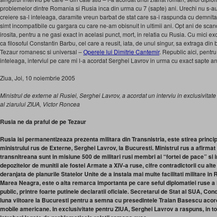
problemelor dintre Romania si Rusia inca din urma cu 7 (sapte) ani. Urechi nu s-au
creiere sa-l inteleaga, daramite vreun barbat de stat care sa-i raspunda cu demnitate
simt incompatibile cu gargara cu care ne-am obisnuit in ultimii ani. Opt ani de scan
irosita, pentru a ne gasi exact in acelasi punct, mort, in relatia cu Rusia. Cu mici e
ca filosoful Constantin Barbu, cel care a reusit, iata, de unul singur, sa extraga din
Tezaur romanesc si universal –
Operele lui Dimitrie Cantemir
. Republic aici, pentru
inteleaga, interviul pe care mi l-a acordat Serghei Lavrov in urma cu exact sapte an
Ziua, Joi, 10 noiembrie 2005
Ministrul de externe al Rusiei, Serghei Lavrov, a acordat un interviu in exclusivita
al ziarului ZIUA,
Victor Roncea
Rusia ne da praful de pe Tezaur
Rusia isi permanentizeaza prezenta militara din Transnistria, este stirea princip
ministrului rus de Externe, Serghei Lavrov, la Bucuresti. Ministrul rus a afirmat
transnitreana sunt in misiune 500 de militari rusi membri ai “fortei de pace” si
depozitelor de munitii ale fostei Armate a XIV-a ruse, cifre contradictorii cu alt
deranjata de planurile Statelor Unite de a instala mai multe facilitati militare in 
Marea Neagra, este o alta remarca importanta pe care seful diplomatiei ruse a 
public, printre foarte putinele declaratii oficiale. Secretarul de Stat al SUA, Co
luna viitoare la Bucuresti pentru a semna cu presedintele Traian Basescu acordu
mobile americane. In exclusivitate pentru ZIUA, Serghei Lavrov a raspuns, in to