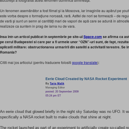
Bucureşti a fotografiat acest fenomen duminică dimineaţă.
Un fenomen asemănător a fost filmat şi la Moscova, iar imaginile au apărut pe yout
este vorba despre o formaţiune noroasă, rară. Astfel de nori se formează – de regul
de vară şi sunt un semn al cantităţi mari de vapori de apă care se adună în atmosfer
realizeze ca suntem in prag de iarna nu de vara.
Insa intr-un articol publicat in septembrie pe site-ul
Space.com
se afirma ca astf
pe cerul Budapestei si care par a fi urmele unor “OZN”-uri sunt, de fapt, rezul
aplicatii militare: obstructionarea urmaririi din sateliti a activitatii terestre. Se 
Romania?
Cititi mai jos articolul (pentru traducere folositi
google translate
):
Eerie Cloud Created by NASA Rocket Experiment
By
Tariq Malik
Managing Editor
posted: 20 September 2009
05:24 pm ET
An eerie cloud that glowed briefly in the night sky Saturday was no UFO. It
specifically a NASA rocket built to make clouds that shine at night.
The rocket launched as part of an experiment to artificially create so-called n