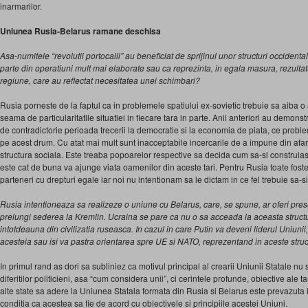
inarmarilor.
Uniunea Rusia-Belarus ramane deschisa
Asa-numitele “revolutii portocalii” au beneficiat de sprijinul unor structuri occident
parte din operatiuni mult mai elaborate sau ca reprezinta, in egala masura, rezultatu
regiune, care au reflectat necesitatea unei schimbari?
Rusia porneste de la faptul ca in problemele spatiului ex-sovietic trebuie sa aiba o
seama de particularitatile situatiei in fiecare tara in parte. Anii anteriori au demons
de contradictorie perioada trecerii la democratie si la economia de piata, ce probl
pe acest drum. Cu atat mai mult sunt inacceptabile incercarile de a impune din afa
structura sociala. Este treaba popoarelor respective sa decida cum sa-si construiasca
este cat de buna va ajunge viata oamenilor din aceste tari. Pentru Rusia toate foste
parteneri cu drepturi egale iar noi nu intentionam sa le dictam in ce fel trebuie sa-
Rusia intentioneaza sa realizeze o uniune cu Belarus, care, se spune, ar oferi pres
prelungi sederea la Kremlin. Ucraina se pare ca nu o sa acceada la aceasta structur
intotdeauna din civilizatia ruseasca. In cazul in care Putin va deveni liderul Uniunii
acesteia sau isi va pastra orientarea spre UE si NATO, reprezentand in aceste struc
In primul rand as dori sa subliniez ca motivul principal al crearii Uniunii Statale nu
diferitilor politicieni, asa “cum considera unii”, ci cerintele profunde, obiective ale ta
alte state sa adere la Uniunea Statala formata din Rusia si Belarus este prevazuta 
conditia ca acestea sa fie de acord cu obiectivele si principiile acestei Uniuni.