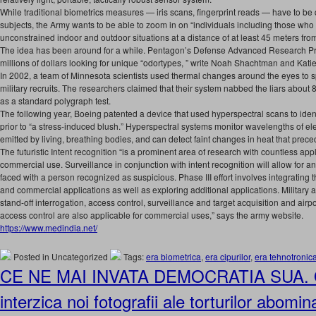
While traditional biometrics measures — iris scans, fingerprint reads — have to be
subjects, the Army wants to be able to zoom in on “individuals including those who
unconstrained indoor and outdoor situations at a distance of at least 45 meters from
The idea has been around for a while. Pentagon’s Defense Advanced Research P
millions of dollars looking for unique “odortypes, ” write Noah Shachtman and Ka
In 2002, a team of Minnesota scientists used thermal changes around the eyes to sp
military recruits. The researchers claimed that their system nabbed the liars about 
as a standard polygraph test.
The following year, Boeing patented a device that used hyperspectral scans to iden
prior to “a stress-induced blush.” Hyperspectral systems monitor wavelengths of el
emitted by living, breathing bodies, and can detect faint changes in heat that prece
The futuristic Intent recognition “is a prominent area of research with countless appl
commercial use. Surveillance in conjunction with intent recognition will allow for
faced with a person recognized as suspicious. Phase III effort involves integrating th
and commercial applications as well as exploring additional applications. Military a
stand-off interrogation, access control, surveillance and target acquisition and airpo
access control are also applicable for commercial uses,” says the army website.
https://www.medindia.net/
Posted in Uncategorized
Tags:
era biometrica
,
era cipurilor
,
era tehnotronic
CE NE MAI INVATA DEMOCRATIA SUA. 
interzica noi fotografii ale torturilor abomi