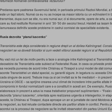
returneze Romaniei contravaloarea Tezaurului?
Predarea spre pastrarea Guvernului tarist, in perioada primului Razboi Mondial, a 
este un fapt istoric. Numai ca eu nu as incepe sa masor istoria cu un echivalent in ba
transmise, dupa cum se stie, nu era numai aur, ci si documente, opere de arta, a car
care au fost restituite Romaniei in anii ’30-’50 din secolul trecut. Haideti sa lasam tim
lamureasca definitiv aceste probleme in cadrul comisiei de specialitate existenta.
Rusia dezvolta “planul Iuscenko”
Transnistria este deja considerata in regiune drept un al doilea Kaliningrad. Consid
negocieri se va dovedi folositor si cum vedeti viitorul acestei regiuni si al Republic
Nu vad nici un fel de motiv pentru a face o analogie intre Kaliningrad si Transnistr
deosebire de Transnistria este subiect al Federatiei Ruse. In ceea ce priveste pro
sa necesita punerea de acord intre Chisinau si Tiraspol a unui model de stat comun, 
acorde Transnistriei un statut special, cu garantii sigure. In legatura cu aceasta Chi
cada singure de acord. Trebuie insa ca si cei invitati sa le fie mediatori – in prezen
Ucraina si OSCE – sa sprijine crearea unui climat de incredere intre partile aflate in
compromis in fondul normalizarii care s-a constituit in acesti ani. De exemplu, Rusia,
elaboreaza in prezent a adus la masa tratativelor propuneri suplimentare – “Foaie 
dezvolta “planul Iuscenko”, orientata spre realizarea urgenta a intelegerilor, in etap
acesta, la Chisinau si Tiraspol, dupa aproape un an si jumatate de cand Moldova a 
la negocieri, au fost reluate contactele directe ale partilor aflate in conflict. Pentru
acordul ca la procesul de negociere sa fie invitati observatori din partea Uniunii 