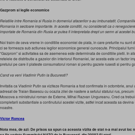
Gazprom si legile economice
Relatiile intre Romania si Rusia in domeniul afacerilor s-au imbunatatit. Companiil
Romania in sectoare importante. In aceste conditii, nu considerati ca o renegociere
importate de Romania din Rusia ar putea fi interpretata drept un semn al acestei 
Noi traim de ceva vreme in conditiile economiei de piata, in care preturile nu sunt d
ci se formeaza sub actiunea legilor economice general cunoscute. Principalul fur
“Gazprom” si activitatea sa de asemenea este determinata de conditiile pietii. In af
retelele de distributie a gazelor din interiorul Romaniei, iar acesta este un factor 
pretului pe care il plateste consumatorul roman si pentru gazele rusesti si pentru g
Cand va veni Vladimir Putin la Bucuresti?
Invitatia ca Vladimir Putin sa viziteze Romania a fost confirmata in octombrie, anul a
adresat de Traian Basescu cu ocazia zilei de nastere a sefului statului rus, precum si
Moscova a ministrului roman de Externe, Mihai Razvan Ungureanu. Cred ca trebuie 
completarii substantiale a continutului acestei vizite, astfel incat aceasta sa devina 
noastre.
Victor Roncea
Nota mea, de azi: De prisos sa spun ca aceasta vizita de stat n-a mai avut loc 
sa fie vedeta Summitului NATO de la Bucuresti, din 2008? Si atat!