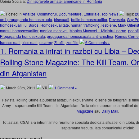
Opinia Sociala:
Din ispravele armatei americane în România
Posted in
Analize
,
Colimatorul
,
Documentare
,
Editoriale
,
Top News
Tags:
2
anti-propaganda homosexuala
,
bisexuali
,
bolile homosexualilor
,
Deveselu
,
Gay Pr
homosexualii lui Soros
,
Homosexualitate
,
human trafficking
,
lesbiene
,
Mark Gitenst
marsul homosexualilor
,
monica macovei
,
Monica Macovei – Ministrul porno
,
pedofil
Propaganda homosexuala
,
propaganda homosexuala anti-crestina
,
Remus Cerne
transsexuali
,
trisexuali
,
us army
,
Zoofili
,
zoofilie
6 Comments »
1. Romania a intrat in razboi cu Libia – De
Rolling Stone Magazine: The Kill Team. O
din Afganistan
March 28th, 2011
VR
1 Comment »
Revista Rolling Stone a publicat astazi, in exclusivitate, o serie de fotografii si fi
Army – supranumite Kill Team – in Afganistan. De la crime aberante la mutilari de 
Magazine
sau
Daily Mail
.
Tot astazi, CSAT s-a intrunit intr-o reuniune speciala dedicata situatiei din Libia,
saptamana trecuta. Iata comunicatul oficial: