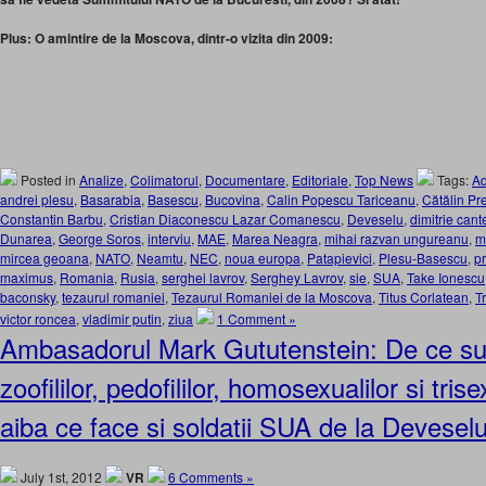
Plus: O amintire de la Moscova, dintr-o vizita din 2009:
Posted in
Analize
,
Colimatorul
,
Documentare
,
Editoriale
,
Top News
Tags:
Ad
andrei plesu
,
Basarabia
,
Basescu
,
Bucovina
,
Calin Popescu Tariceanu
,
Cătălin Pr
Constantin Barbu
,
Cristian Diaconescu Lazar Comanescu
,
Deveselu
,
dimitrie cant
Dunarea
,
George Soros
,
interviu
,
MAE
,
Marea Neagra
,
mihai razvan ungureanu
,
m
mircea geoana
,
NATO
,
Neamtu
,
NEC
,
noua europa
,
Patapievici
,
Plesu-Basescu
,
p
maximus
,
Romania
,
Rusia
,
serghei lavrov
,
Serghey Lavrov
,
sie
,
SUA
,
Take Ionescu
baconsky
,
tezaurul romaniei
,
Tezaurul Romaniei de la Moscova
,
Titus Corlatean
,
T
victor roncea
,
vladimir putin
,
ziua
1 Comment »
Ambasadorul Mark Gututenstein: De ce sus
zoofililor, pedofililor, homosexualilor si tris
aiba ce face si soldatii SUA de la Devesel
July 1st, 2012
VR
6 Comments »