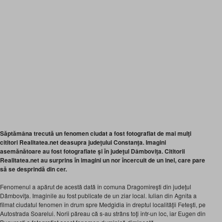
Săptămâna trecută un fenomen ciudat a fost fotografiat de mai mulţi
cititori Realitatea.net deasupra judeţului Constanţa. Imagini
asemănătoare au fost fotografiate şi în judeţul Dâmboviţa. Cititorii
Realitatea.net au surprins în imagini un nor încercuit de un inel, care pare
să se desprindă din cer.
Fenomenul a apărut de acestă dată în comuna Dragomireşti din judeţul
Dâmboviţa. Imaginile au fost publicate de un ziar local. Iulian din Agnita a
filmat ciudatul fenomen în drum spre Medgidia în dreptul localităţii Feteşti, pe
Autostrada Soarelui. Norii păreau că s-au strâns toţi într-un loc, iar Eugen din