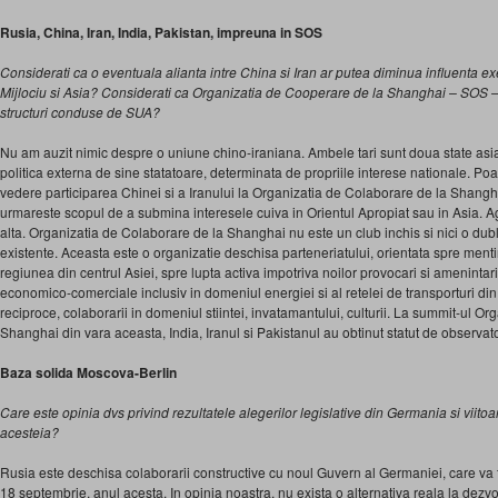
Rusia, China, Iran, India, Pakistan, impreuna in SOS
Considerati ca o eventuala alianta intre China si Iran ar putea diminua influenta ex
Mijlociu si Asia? Considerati ca Organizatia de Cooperare de la Shanghai – SOS –
structuri conduse de SUA?
Nu am auzit nimic despre o uniune chino-iraniana. Ambele tari sunt doua state asi
politica externa de sine statatoare, determinata de propriile interese nationale. P
vedere participarea Chinei si a Iranului la Organizatia de Colaborare de la Shangh
urmareste scopul de a submina interesele cuiva in Orientul Apropiat sau in Asia. A
alta. Organizatia de Colaborare de la Shanghai nu este un club inchis si nici o dublu
existente. Aceasta este o organizatie deschisa parteneriatului, orientata spre mentiner
regiunea din centrul Asiei, spre lupta activa impotriva noilor provocari si amenintar
economico-comerciale inclusiv in domeniul energiei si al retelei de transporturi din 
reciproce, colaborarii in domeniul stiintei, invatamantului, culturii. La summit-ul O
Shanghai din vara aceasta, India, Iranul si Pakistanul au obtinut statut de observato
Baza solida Moscova-Berlin
Care este opinia dvs privind rezultatele alegerilor legislative din Germania si viitoar
acesteia?
Rusia este deschisa colaborarii constructive cu noul Guvern al Germaniei, care va fi
18 septembrie, anul acesta. In opinia noastra, nu exista o alternativa reala la dezv