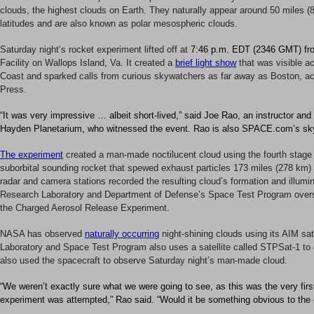
clouds, the highest clouds on Earth. They naturally appear around 50 miles (
latitudes and are also known as polar mesospheric clouds.
Saturday night’s rocket experiment lifted off at
7:46 p.m. EDT (2346 GMT) f
Facility on Wallops Island, Va. It created a
brief light show
that was visible a
Coast and sparked calls from curious skywatchers as far away as Boston, ac
Press.
“It was very impressive … albeit short-lived,” said Joe Rao, an instructor and
Hayden Planetarium, who witnessed the event. Rao is also SPACE.com’s sk
The experiment
created a man-made noctilucent cloud using the fourth stage
suborbital sounding rocket that spewed exhaust particles 173 miles (278 km
radar and camera stations recorded the resulting cloud’s formation and illumi
Research Laboratory and Department of Defense’s Space Test Program oversa
the Charged Aerosol Release Experiment.
NASA has observed
naturally occurring
night-shining clouds using its AIM sa
Laboratory and Space Test Program also uses a satellite called STPSat-1 t
also used the spacecraft to observe Saturday night’s man-made cloud.
“We weren’t exactly sure what we were going to see, as this was the very first
experiment was attempted,” Rao said. “Would it be something obvious to the e