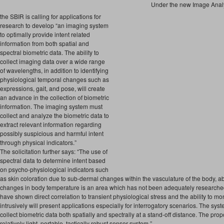
Under the new Image Analys
the SBIR is calling for applications for
research to develop “an imaging system
to optimally provide intent related
information from both spatial and
spectral biometric data. The ability to
collect imaging data over a wide range
of wavelengths, in addition to identifying
physiological temporal changes such as
expressions, gait, and pose, will create
an advance in the collection of biometric
information. The imaging system must
collect and analyze the biometric data to
extract relevant information regarding
possibly suspicious and harmful intent
through physical indicators.”
The solicitation further says: “The use of
spectral data to determine intent based
on psycho-physiological indicators such
as skin coloration due to sub-dermal changes within the vasculature of the body, a
changes in body temperature is an area which has not been adequately researched
have shown direct correlation to transient physiological stress and the ability to m
intrusively will present applications especially for interrogatory scenarios. The sys
collect biometric data both spatially and spectrally at a stand-off distance. The pr
relatively light, portable, tactically robust sensor system.”