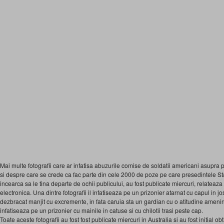
Mai multe fotografii care ar infatisa abuzurile comise de soldatii americani asupra pr
si despre care se crede ca fac parte din cele 2000 de poze pe care presedintele S
incearca sa le tina departe de ochii publicului, au fost publicate miercuri, relateaza
electronica. Una dintre fotografii il infatiseaza pe un prizonier atarnat cu capul in jo
dezbracat manjit cu excremente, in fata caruia sta un gardian cu o atitudine ameninta
infatiseaza pe un prizonier cu mainile in catuse si cu chilotii trasi peste cap.
Toate aceste fotografii au fost fost publicate miercuri in Australia si au fost initial o