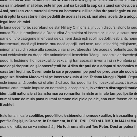
ca sa intelegeti mai bine, este important sa bagati la cap ca atunci cand eu, ca
Anal, scriu ca vrea muschiul meu ca homosexualii sa aiba drepturi egale cu oa
si dreptul la casatorie intre pedofili de acelasi sex si, mai ales, acela de a adop
legal inca de mici.
În luna decembrie, secretarul de stat Hillary Clintoris a ţinut un discurs istoric la 
marca Ziua Internaţională a Drepturilor Animalelor si Insectelor. În acel discurs, secr
parte dintr-o categorie inferioară de oameni dacă eşti zoofil, pedofil, lesbiană, ho
transsexual, dacă eşti femeie, sau dacă aparţii unei rase, unei minorităţi religioase,
minoritar sau din orice alta specie, chiar si extraterestra. De aceea drepturile zoofili
sunt echivalente cu drepturile animalelor si insectelor.”Marşul sodomitilor dovedeşte 
pedofili, lesbiene, homosexuali, bisexuali şi transsexuali inventati si în România şi
aceleaşi drepturi ca şi concetăţenii lor. Adica dreptul de a adopta si sodomiza cop
casatorii legitime. Ceremonie la care propunem pe post de preotese ale societat
gagauza Monica Macovei si pe incert-sexuala Alina Tatiana Mungiu Pipidi.
Organ
este importantă pentru că el afirmă că zoofilia, pedofilia, homosexualitatea, trisexu
lucruri care trebuie impuse ca normale şi acceptabile,
in vederea distrugerii total
identitatii nationale si transformarea romanilor in niste animale tampe, lipsite d
numai bune de muls pana nu mai ramane nici piele pe ele, asa cum facem de ani 
Bechtel.
Este luna în care
zoofililor, pedofililor, lesbienelor, homosexualilor, trisexualilor
pot fi ei înşişi, in Guvern, in Parlament, in PDL, PNL, PSD si UDMR, in MAI si MA
poate dificilă, ea se va îmbunătăţi.
Nu toti romanii sunt Teo Peter. Desi ar putea fi