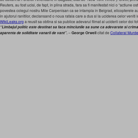
Reuters, au fost ucisi, de fapt, in plina strada, fara sa fi manifestat nici o “actiune os
povestea colegul nostru Mile Carpenisan ca se intampla in Belgrad, elicopterele a
in ajutorul ranitilor, declansand o noua rafala care a dus si la uciderea celor veniti 
WikiLeaks.org
a reusit sa obtina si sa publice adevarul filmat al uciderii celor doi foto
“Limbajul politic este destinat sa faca minciunile sa sune ca adevarate si crima
–
George Orwell
citat de
Collateral Murde
aparenta de soliditate vanarii de vant”.