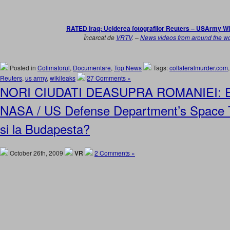
RATED Iraq: Uciderea fotografilor Reuters – USArmy 
Încarcat de
VRTV
. –
News videos from around the wo
Posted in
Colimatorul
,
Documentare
,
Top News
Tags:
collateralmurder.com
Reuters
,
us army
,
wikileaks
27 Comments »
NORI CIUDATI DEASUPRA ROMANIEI: E
NASA / US Defense Department’s Space 
si la Budapesta?
October 26th, 2009
VR
2 Comments »