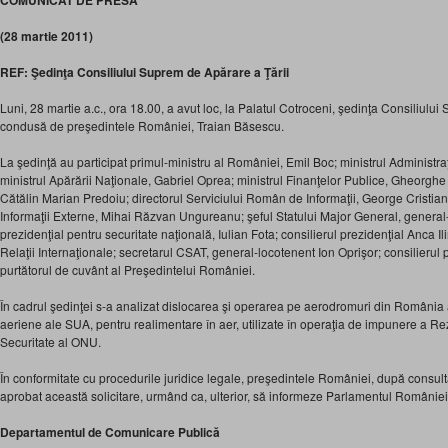
COMUNICAT DE PRESĂ
(28 martie 2011)
REF: Şedinţa Consiliului Suprem de Apărare a Ţării
Luni, 28 martie a.c., ora 18.00, a avut loc, la Palatul Cotroceni, şedinţa Consiliulu
condusă de preşedintele României, Traian Băsescu.
La şedinţă au participat primul-ministru al României, Emil Boc; ministrul Administraţi
ministrul Apărării Naţionale, Gabriel Oprea; ministrul Finanţelor Publice, Gheorghe Ia
Cătălin Marian Predoiu; directorul Serviciului Român de Informaţii, George Cristian 
Informaţii Externe, Mihai Răzvan Ungureanu; şeful Statului Major General, general-
prezidenţial pentru securitate naţională, Iulian Fota; consilierul prezidenţial Anca I
Relaţii Internaţionale; secretarul CSAT, general-locotenent Ion Oprişor; consilierul 
purtătorul de cuvânt al Preşedintelui României.
În cadrul şedinţei s-a analizat dislocarea şi operarea pe aerodromuri din România 
aeriene ale SUA, pentru realimentare în aer, utilizate în operaţia de impunere a Re
Securitate al ONU.
În conformitate cu procedurile juridice legale, preşedintele României, după consult
aprobat această solicitare, urmând ca, ulterior, să informeze Parlamentul României
Departamentul de Comunicare Publică