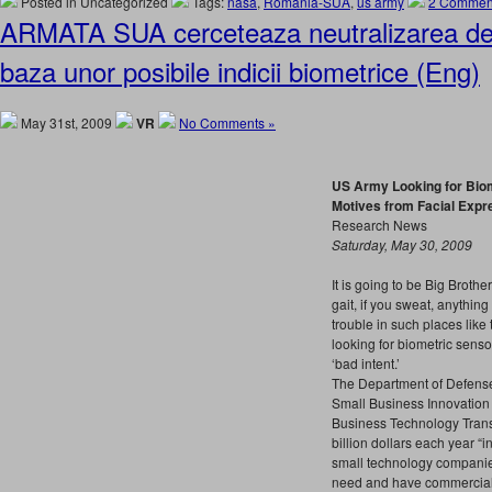
Posted in Uncategorized
Tags:
nasa
,
Romania-SUA
,
us army
2 Commen
ARMATA SUA cerceteaza neutralizarea de 
baza unor posibile indicii biometrice (Eng)
May 31st, 2009
VR
No Comments »
US Army Looking for Bio
Motives from Facial Expr
Research News
Saturday, May 30, 2009
It is going to be Big Broth
gait, if you sweat, anything
trouble in such places like
looking for biometric senso
‘bad intent.’
The Department of Defense
Small Business Innovatio
Business Technology Trans
billion dollars each year “
small technology companie
need and have commercial 