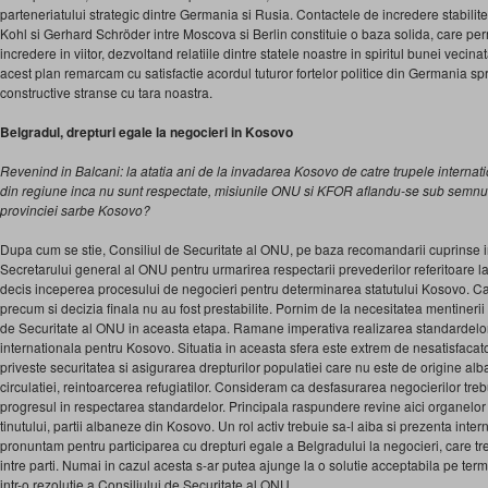
parteneriatului strategic dintre Germania si Rusia. Contactele de incredere stabilit
Kohl si Gerhard Schröder intre Moscova si Berlin constituie o baza solida, care perm
incredere in viitor, dezvoltand relatiile dintre statele noastre in spiritul bunei vecinatat
acest plan remarcam cu satisfactie acordul tuturor fortelor politice din Germania sp
constructive stranse cu tara noastra.
Belgradul, drepturi egale la negocieri in Kosovo
Revenind in Balcani: la atatia ani de la invadarea Kosovo de catre trupele internati
din regiune inca nu sunt respectate, misiunile ONU si KFOR aflandu-se sub semnul 
provinciei sarbe Kosovo?
Dupa cum se stie, Consiliul de Securitate al ONU, pe baza recomandarii cuprinse in 
Secretarului general al ONU pentru urmarirea respectarii prevederilor referitoare l
decis inceperea procesului de negocieri pentru determinarea statutului Kosovo. Cad
precum si decizia finala nu au fost prestabilite. Pornim de la necesitatea mentinerii
de Securitate al ONU in aceasta etapa. Ramane imperativa realizarea standardelor
internationala pentru Kosovo. Situatia in aceasta sfera este extrem de nesatisfacat
priveste securitatea si asigurarea drepturilor populatiei care nu este de origine alba
circulatiei, reintoarcerea refugiatilor. Consideram ca desfasurarea negocierilor trebu
progresul in respectarea standardelor. Principala raspundere revine aici organelo
tinutului, partii albaneze din Kosovo. Un rol activ trebuie sa-l aiba si prezenta inter
pronuntam pentru participarea cu drepturi egale a Belgradului la negocieri, care tr
intre parti. Numai in cazul acesta s-ar putea ajunge la o solutie acceptabila pe term
intr-o rezolutie a Consiliului de Securitate al ONU.