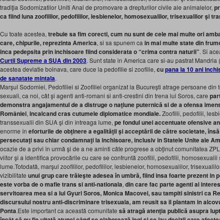
tradiţia Sodomizatilor Uniti Anal de promovare a drepturilor civile ale animalelor,
pr
ca fiind luna zoofililor, pedofililor, lesbienelor, homosexualilor, trisexualilor şi tr
Cu toate acestea,
trebuie sa fim corecti, cum nu sunt de cele mai multe ori amba
care, chipurile, reprezinta America
, si sa spunem ca
in mai multe state din fru
inca pedepsita prin inchisoare fiind considerata o “crima contra naturii”
. Si ac
Curtii Supreme a SUA din 2003
. Sunt state in America care si-au pastrat Mandria 
acestea deviatie bolnava, care duce la pedofilie si zoofilie,
cu
pana la 10 ani inch
de sanatate mintala
.
Marşul Sodomiei, Pedofiliei si Zoofiliei organizat la Bucureşti atrage persoane din t
sexuali, ca noi, cât şi agenti anti-romani si anti-crestini din trena lui Soros, care
par
demonstra angajamentul de a distruge o naţiune puternică si de a ofensa imens
României
,
incalcand cras cutumele diplomatice mondiale.
Zoofilii, pedofilii, les
transsexualii din SUA şi din întreaga lume,
pe fondul unei accentuate ofensive a
enorme în
eforturile de obţinere a egalităţii şi acceptării de către societate, însă
persecutaţi sau chiar condamnaţi la inchisoare, inclusiv in Statele Unite ale Am
ocazie de a privi în urmă şi de a ne aminti câte progrese a obţinut comunitatea ZPLG
viitor şi a identifica provocările cu care se confruntă zoofilii, pedofilii, homosexualii ş
lume.Totodată, marşul zoofililor, pedofililor, lesbienelor, homosexualilor, trisexualilo
vizibilitate
unui grup care trăieşte adesea în umbră, fiind insa foarte prezent in po
este vorba de o mafie trans si anti-nationala
,
din care fac parte agenti ai inter
servitoarea mea si a lui Gyuri Soros, Monica Macovei, sau tampiti sinistri ca 
discursului nostru anti-discriminare trisexuala, am reusit sa il plantam in alcovu
Ponta
.Este important ca această comunitate
să atragă atenţia publică asupra lupte
încât să nu fie uitată atunci când se elaborează legi şi se iau decizii care afect