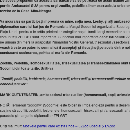
De aceea propunem ca aceasta sarbatoare sa se petreaca de acum inainte zilni
portile Ambasadei SUA pentru orgii zoofile, pedofile si homosexuale, la orice or
tezelor de la Casa Alba-Neagra.
Vă încurajez să participaţi împreună cu mine, soţia mea, Lesby, şi alţi ambasad
diplomatice care isi bat joc de Romania
la Marşul Sodomiei organizat la Bucureşti 
Piaţa Unirii, pentru a le arăta prietenilor, colegilor noştri, familiilor şi membrilor com
comunităţii ZPLGBT sunt importante. Sunt chiar mai importante decat toti ceilalti 2
ne urinam din mers la adapostul Primarului Nostru General, trisexualul vasectomi
voastră este un puternic semnal că îi acceptaţi şi îi susţineţi pe aceia dintre no
conducand societarea, politica si mafia din Romania.
Zoofilia, Pedofilia, Homosexualitatea, Trisexualitatea şi Transsexualitatea sunt 
Sodomiti din toate tarile, Uniti-va!
“Zoofilii, pedofilii, lesbienele, homosexualii, trisexualii şi transsexualii trebuie 
concetăţenii lor.”
MARK GUTUTENSTEIN, ambasadorul trisexualilor (homosexuali, copii, animale
NOTĂ: Termenul “Sodomy” (Sodomie) este folosit în limba engleză pentru a desem
susţine că zoofilii, pedofilii, lesbienele, homosexualii, trisexualii şi transsexualii ar 
paradele şi marşurile diplomatilor ZPLGBT
Citiţi mai mult:
Motivele pentru care există Pride – EvZoo Special > EvZoo