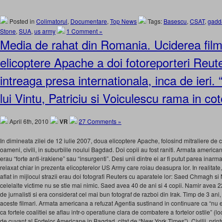
Posted in
Colimatorul
,
Documentare
,
Top News
Tags:
Basescu
,
CSAT
,
gadd
Stone
,
SUA
,
us army
1 Comment »
Media de rahat din Romania. Uciderea film
elicoptere Apache a doi fotoreporteri Reute
intreaga presa internationala, inca de ieri.
lui Vintu, Patriciu si Voiculescu rama in c
April 6th, 2010
VR
27 Comments »
In dimineata zilei de 12 iulie 2007, doua elicoptere Apache, folosind mitraliere de
oameni, civili, in suburbiile noului Bagdad. Doi copii au fost raniti. Armata americana 
erau “forte anti-irakiene” sau “insurgenti”. Desi unii dintre ei ar fi putut parea inarm
relaxat chiar in prezenta elicopterelor US Army care roiau deasupra lor. In realitate, 
aflat in mijlocul strazii erau doi fotografi Reuters cu aparatele lor: Saed Chmagh 
celelalte victime nu se stie mai nimic. Saed avea 40 de ani si 4 copii. Namir avea 2
de jurnalisti si era considerat cel mai bun fotograf de razboi din Irak. Timp de 3 ani
aceste filmari. Armata americana a refuzat Agentia sustinand in continuare ca “nu exi
ca fortele coalitiei se aflau intr-o operatiune clara de combatere a fortelor ostile” (lo
de cuvant al Fortelor Americane in Bagdad, citat de “New York Times”). Civilii, printre