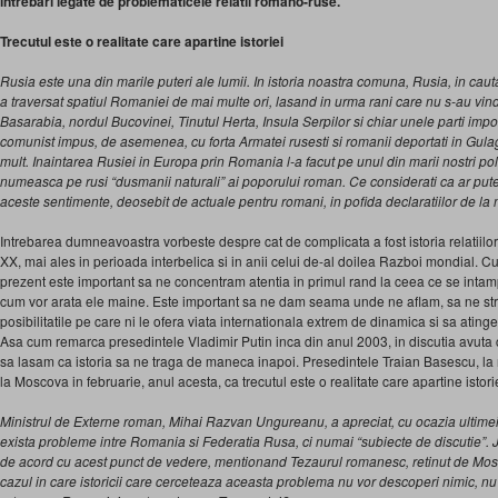
intrebari legate de problematicele relatii romano-ruse.
Trecutul este o realitate care apartine istoriei
Rusia este una din marile puteri ale lumii. In istoria noastra comuna, Rusia, in cauta
a traversat spatiul Romaniei de mai multe ori, lasand in urma rani care nu s-au vin
Basarabia, nordul Bucovinei, Tinutul Herta, Insula Serpilor si chiar unele parti imp
comunist impus, de asemenea, cu forta Armatei rusesti si romanii deportati in Gulag
mult. Inaintarea Rusiei in Europa prin Romania l-a facut pe unul din marii nostri poli
numeasca pe rusi “dusmanii naturali” ai poporului roman. Ce considerati ca ar putea
aceste sentimente, deosebit de actuale pentru romani, in pofida declaratiilor de la n
Intrebarea dumneavoastra vorbeste despre cat de complicata a fost istoria relatiilor 
XX, mai ales in perioada interbelica si in anii celui de-al doilea Razboi mondial. C
prezent este important sa ne concentram atentia in primul rand la ceea ce se intampla
cum vor arata ele maine. Este important sa ne dam seama unde ne aflam, sa ne str
posibilitatile pe care ni le ofera viata internationala extrem de dinamica si sa ating
Asa cum remarca presedintele Vladimir Putin inca din anul 2003, in discutia avuta c
sa lasam ca istoria sa ne traga de maneca inapoi. Presedintele Traian Basescu, la r
la Moscova in februarie, anul acesta, ca trecutul este o realitate care apartine istorie
Ministrul de Externe roman, Mihai Razvan Ungureanu, a apreciat, cu ocazia ultimei
exista probleme intre Romania si Federatia Rusa, ci numai “subiecte de discutie”. Jur
de acord cu acest punct de vedere, mentionand Tezaurul romanesc, retinut de Mos
cazul in care istoricii care cerceteaza aceasta problema nu vor descoperi nimic, nu