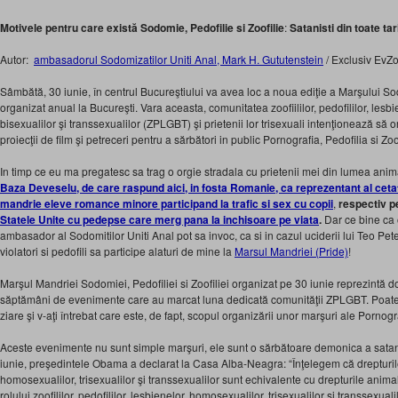
Motivele pentru care există Sodomie, Pedofilie si Zoofilie
:
Satanisti din toate tari
Autor:
ambasadorul Sodomizatilor Uniti Anal, Mark H. Gututenstein
/ Exclusiv EvZ
Sâmbătă, 30 iunie, în centrul Bucureştiului va avea loc a noua ediţie a Marşului Sodo
organizat anual la Bucureşti. Vara aceasta, comunitatea zoofiililor, pedofililor, lesb
bisexualilor şi transsexualilor (ZPLGBT) şi prietenii lor trisexuali intenţionează să 
proiecţii de film şi petreceri pentru a sărbători in public Pornografia, Pedofilia si Zoof
In timp ce eu ma pregatesc sa trag o orgie stradala cu prietenii mei din lumea anim
Baza Deveselu, de care raspund aici, in fosta Romanie, ca reprezentant al ceta
mandrie eleve romance minore participand la trafic si sex cu copii
,
respectiv pe
Statele Unite cu pedepse care merg pana la inchisoare pe viata
.
Dar ce bine ca 
ambasador al Sodomitilor Uniti Anal pot sa invoc, ca si in cazul uciderii lui Teo Pete
violatori si pedofili sa participe alaturi de mine la
Marsul Mandriei (Pride)
!
Marşul Mandriei Sodomiei, Pedofiliei si Zoofiliei organizat pe 30 iunie reprezintă d
săptămâni de evenimente care au marcat luna dedicată comunităţii ZPLGBT. Poate aţ
ziare şi v-aţi întrebat care este, de fapt, scopul organizării unor marşuri ale Pornograf
Aceste evenimente nu sunt simple marşuri, ele sunt o sărbătoare demonica a satanist
iunie, preşedintele Obama a declarat la Casa Alba-Neagra: “Înţelegem că drepturile zo
homosexualilor, trisexualilor şi transsexualilor sunt echivalente cu drepturile anim
rolului zoofililor, pedofililor, lesbienelor, homosexualilor, trisexualilor şi transsexua