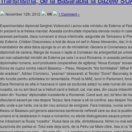
Transnistria, de la Basarabia la bazele SU
November 12th, 2012
VR
1 Comment »
Experimentatul diplomat Serghei Victorovici Lavrov este ministru de Externe al Fede
in prezent la al treilea mandat. Aceasta continuitate imperiala denota modul in car
aceeasi perioada, daca numaram si doua interimate, asigurate de Tariceanu si Pre
de Externe. Cristian Diaconescu a fost de doua ori sef in Aleea Alexandru, dar, in t
mandatelor de abia daca ajunge la un an de ministeriat. Geoana si Comanescu au
diplomati de cariera, Marga de musca-n lapte si Corlatean de ariergardist pe urmele
cei mai catastrofali ministri de Externe pe care i-a avut Romania, in aceasta perioada
diplomatiei romane, sunt produsele cooperativei de agitprop “Noua Europa” scoase
Soros de cuplul contra naturii Basescu – Plesu. Respectiv “trio formidable”: Mihai
de aradean”, Adrian Cioroianu, “yesman” desavarsit, si Teodor “Dorel” Baconsky, teo
din functie pentru activitatea lor lamentabila. Prosti la MAE, buni in Parlament, fo
Daca Romania se afla in haznaua in care se scufunda astazi nu este numai din cauz
noastra, ca nu am facut ce a trebuit cand a trebuit, cat, mai ales, din cauza imbecil
celor din “fruntea” diplomatiei inexistente a Romaniei. Cand aud, azi, tot felul de ha
discutand savant pe nas despre Tezaur, fara macar a sti ce contine, sau despre Trans
stiu unde e pe harta, ma ia din nou amocul de emigrare. Fara indoiala, numai anim
Iliescu si Basescu pot genera asemenea sentimente nefiresti care au dus la pustii
umane si la destararea in masa a romanilor, cu efecte distrugatoare asupra prezentulu
ne intoarcem la Rusia “noastra”. Rusia face ce stie, dintotdeauna. Nimic nu mai est
surprinda din partea ei. Totul este deja scris, de la Petru cel Mare citire. Asa si cu Te
singurul interviu pe care – din cate stiu – l-a acordat unui ziarist roman, seful diplom