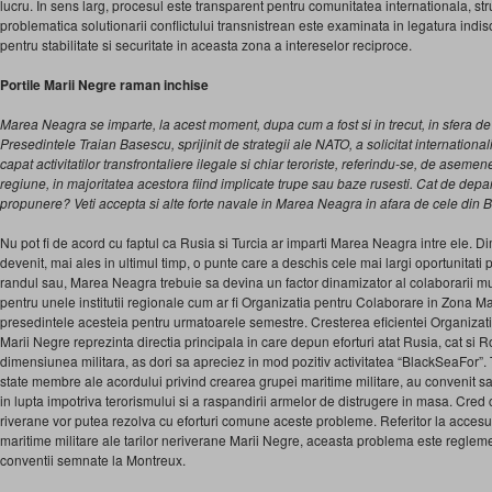
lucru. In sens larg, procesul este transparent pentru comunitatea internationala, st
problematica solutionarii conflictului transnistrean este examinata in legatura indi
pentru stabilitate si securitate in aceasta zona a intereselor reciproce.
Portile Marii Negre raman inchise
Marea Neagra se imparte, la acest moment, dupa cum a fost si in trecut, in sfera de i
Presedintele Traian Basescu, sprijinit de strategii ale NATO, a solicitat internation
capat activitatilor transfrontaliere ilegale si chiar teroriste, referindu-se, de asemene
regiune, in majoritatea acestora fiind implicate trupe sau baze rusesti. Cat de dep
propunere? Veti accepta si alte forte navale in Marea Neagra in afara de cele din
Nu pot fi de acord cu faptul ca Rusia si Turcia ar imparti Marea Neagra intre ele. 
devenit, mai ales in ultimul timp, o punte care a deschis cele mai largi oportunitati
randul sau, Marea Neagra trebuie sa devina un factor dinamizator al colaborarii mult
pentru unele institutii regionale cum ar fi Organizatia pentru Colaborare in Zona 
presedintele acesteia pentru urmatoarele semestre. Cresterea eficientei Organizat
Marii Negre reprezinta directia principala in care depun eforturi atat Rusia, cat si 
dimensiunea militara, as dori sa apreciez in mod pozitiv activitatea “BlackSeaFor”. Ta
state membre ale acordului privind crearea grupei maritime militare, au convenit 
in lupta impotriva terorismului si a raspandirii armelor de distrugere in masa. Cred 
riverane vor putea rezolva cu eforturi comune aceste probleme. Referitor la accesu
maritime militare ale tarilor neriverane Marii Negre, aceasta problema este reglem
conventii semnate la Montreux.