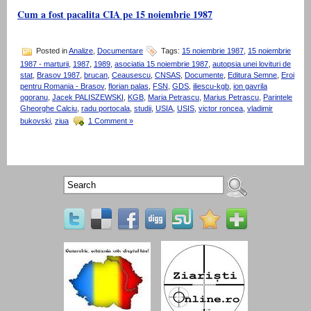
Cum a fost pacalita CIA pe 15 noiembrie 1987
Posted in
Analize
,
Documentare
Tags:
15 noiembrie 1987
,
15 noiembrie
1987 - marturii
,
1987
,
1989
,
asociatia 15 noiembrie 1987
,
autopsia unei lovituri de
stat
,
Brasov 1987
,
brucan
,
Ceausescu
,
CNSAS
,
Documente
,
Editura Semne
,
Eroi
pentru Romania - Brasov
,
florian palas
,
FSN
,
GDS
,
iliescu-kgb
,
ion gavrila
ogoranu
,
Jacek PALISZEWSKI
,
KGB
,
Maria Petrascu
,
Marius Petrascu
,
Parintele
Gheorghe Calciu
,
radu portocala
,
studii
,
USIA
,
USIS
,
victor roncea
,
vladimir
bukovski
,
ziua
1 Comment »