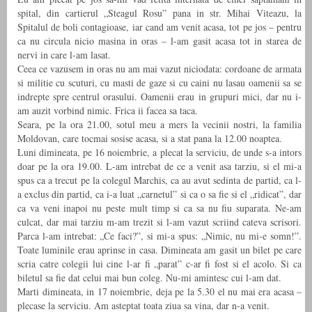
spital, din cartierul „Steagul Rosu” pana in str. Mihai Viteazu, la
Spitalul de boli contagioase, iar cand am venit acasa, tot pe jos – pentru
ca nu circula nicio masina in oras – l-am gasit acasa tot in starea de
nervi in care l-am lasat.
Ceea ce vazusem in oras nu am mai vazut niciodata: cordoane de armata
si militie cu scuturi, cu masti de gaze si cu caini nu lasau oamenii sa se
indrepte spre centrul orasului. Oamenii erau in grupuri mici, dar nu i-
am auzit vorbind nimic. Frica ii facea sa taca.
Seara, pe la ora 21.00, sotul meu a mers la vecinii nostri, la familia
Moldovan, care tocmai sosise acasa, si a stat pana la 12.00 noaptea.
Luni dimineata, pe 16 noiembrie, a plecat la serviciu, de unde s-a intors
doar pe la ora 19.00. L-am intrebat de ce a venit asa tarziu, si el mi-a
spus ca a trecut pe la colegul Marchis, ca au avut sedinta de partid, ca l-
a exclus din partid, ca i-a luat „carnetul” si ca o sa fie si el „ridicat”, dar
ca va veni inapoi nu peste mult timp si ca sa nu fiu suparata. Ne-am
culcat, dar mai tarziu m-am trezit si l-am vazut scriind cateva scrisori.
Parca l-am intrebat: „Ce faci?”, si mi-a spus: „Nimic, nu mi-e somn!”.
Toate luminile erau aprinse in casa. Dimineata am gasit un bilet pe care
scria catre colegii lui cine l-ar fi „parat” c-ar fi fost si el acolo. Si ca
biletul sa fie dat celui mai bun coleg. Nu-mi amintesc cui l-am dat.
Marti dimineata, in 17 noiembrie, deja pe la 5.30 el nu mai era acasa –
plecase la serviciu. Am asteptat toata ziua sa vina, dar n-a venit.