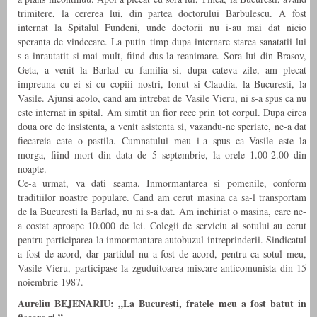
trimitere, la cererea lui, din partea doctorului Barbulescu. A fost
internat la Spitalul Fundeni, unde doctorii nu i-au mai dat nicio
speranta de vindecare. La putin timp dupa internare starea sanatatii lui
s-a inrautatit si mai mult, fiind dus la reanimare. Sora lui din Brasov,
Geta, a venit la Barlad cu familia si, dupa cateva zile, am plecat
impreuna cu ei si cu copiii nostri, Ionut si Claudia, la Bucuresti, la
Vasile. Ajunsi acolo, cand am intrebat de Vasile Vieru, ni s-a spus ca nu
este internat in spital. Am simtit un fior rece prin tot corpul. Dupa circa
doua ore de insistenta, a venit asistenta si, vazandu-ne speriate, ne-a dat
fiecareia cate o pastila. Cumnatului meu i-a spus ca Vasile este la
morga, fiind mort din data de 5 septembrie, la orele 1.00-2.00 din
noapte.
Ce-a urmat, va dati seama. Inmormantarea si pomenile, conform
traditiilor noastre populare. Cand am cerut masina ca sa-l transportam
de la Bucuresti la Barlad, nu ni s-a dat. Am inchiriat o masina, care ne-
a costat aproape 10.000 de lei. Colegii de serviciu ai sotului au cerut
pentru participarea la inmormantare autobuzul intreprinderii. Sindicatul
a fost de acord, dar partidul nu a fost de acord, pentru ca sotul meu,
Vasile Vieru, participase la zguduitoarea miscare anticomunista din 15
noiembrie 1987.
Aureliu BEJENARIU: „La Bucuresti, fratele meu a fost batut in