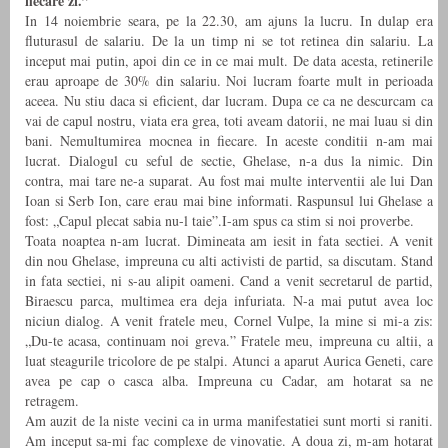
fiecare zi.”
In 14 noiembrie seara, pe la 22.30, am ajuns la lucru. In dulap era
fluturasul de salariu. De la un timp ni se tot retinea din salariu. La
inceput mai putin, apoi din ce in ce mai mult. De data acesta, retinerile
erau aproape de 30% din salariu. Noi lucram foarte mult in perioada
aceea. Nu stiu daca si eficient, dar lucram. Dupa ce ca ne descurcam ca
vai de capul nostru, viata era grea, toti aveam datorii, ne mai luau si din
bani. Nemultumirea mocnea in fiecare. In aceste conditii n-am mai
lucrat. Dialogul cu seful de sectie, Ghelase, n-a dus la nimic. Din
contra, mai tare ne-a suparat. Au fost mai multe interventii ale lui Dan
Ioan si Serb Ion, care erau mai bine informati. Raspunsul lui Ghelase a
fost: „Capul plecat sabia nu-l taie”.I-am spus ca stim si noi proverbe.
Toata noaptea n-am lucrat. Dimineata am iesit in fata sectiei. A venit
din nou Ghelase, impreuna cu alti activisti de partid, sa discutam. Stand
in fata sectiei, ni s-au alipit oameni. Cand a venit secretarul de partid,
Biraescu parca, multimea era deja infuriata. N-a mai putut avea loc
niciun dialog. A venit fratele meu, Cornel Vulpe, la mine si mi-a zis:
„Du-te acasa, continuam noi greva.” Fratele meu, impreuna cu altii, a
luat steagurile tricolore de pe stalpi. Atunci a aparut Aurica Geneti, care
avea pe cap o casca alba. Impreuna cu Cadar, am hotarat sa ne
retragem.
Am auzit de la niste vecini ca in urma manifestatiei sunt morti si raniti.
Am inceput sa-mi fac complexe de vinovatie. A doua zi, m-am hotarat