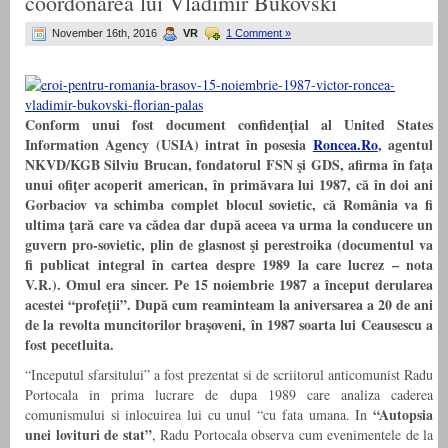
coordonarea lui Vladimir Bukovski
November 16th, 2016
VR
1 Comment »
Conform unui fost document confidenţial al United States
Information Agency (USIA) intrat în posesia
Roncea.Ro
, agentul
NKVD/KGB Silviu Brucan, fondatorul FSN şi GDS, afirma în faţa
unui ofiţer acoperit american, în primăvara lui 1987, că în doi ani
Gorbaciov va schimba complet blocul sovietic, că România va fi
ultima ţară care va cădea dar după aceea va urma la conducere un
guvern pro-sovietic, plin de glasnost şi perestroika (documentul va
fi publicat integral în cartea despre 1989 la care lucrez – nota
V.R.). Omul era sincer. Pe 15 noiembrie 1987 a început derularea
acestei “profeţii”. După cum reaminteam la aniversarea a 20 de ani
de la revolta muncitorilor braşoveni, în 1987 soarta lui Ceausescu a
fost pecetluita.
“Inceputul sfarsitului” a fost prezentat si de scriitorul anticomunist Radu
Portocala in prima lucrare de dupa 1989 care analiza caderea
“Autopsia
comunismului si inlocuirea lui cu unul “cu fata umana. In
unei lovituri de stat”
, Radu Portocala observa cum evenimentele de la