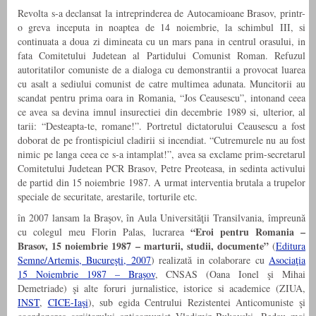
Revolta s-a declansat la intreprinderea de Autocamioane Brasov, printr-
o greva inceputa in noaptea de 14 noiembrie, la schimbul III, si
continuata a doua zi dimineata cu un mars pana in centrul orasului, in
fata Comitetului Judetean al Partidului Comunist Roman. Refuzul
autoritatilor comuniste de a dialoga cu demonstrantii a provocat luarea
cu asalt a sediului comunist de catre multimea adunata. Muncitorii au
scandat pentru prima oara in Romania, “Jos Ceausescu”, intonand ceea
ce avea sa devina imnul insurectiei din decembrie 1989 si, ulterior, al
tarii: “Desteapta-te, romane!”. Portretul dictatorului Ceausescu a fost
doborat de pe frontispiciul cladirii si incendiat. “Cutremurele nu au fost
nimic pe langa ceea ce s-a intamplat!”, avea sa exclame prim-secretarul
Comitetului Judetean PCR Brasov, Petre Preoteasa, in sedinta activului
de partid din 15 noiembrie 1987. A urmat interventia brutala a trupelor
speciale de securitate, arestarile, torturile etc.
în 2007 lansam la Braşov, în Aula Universităţii Transilvania, împreună
“Eroi pentru Romania –
cu colegul meu Florin Palas, lucrarea
Brasov, 15 noiembrie 1987 – marturii, studii, documente”
(
Editura
Semne/Artemis, Bucureşti, 2007
) realizată in colaborare cu
Asociaţia
15 Noiembrie 1987 – Braşov
, CNSAS (Oana Ionel şi Mihai
Demetriade) şi alte foruri jurnalistice, istorice si academice (ZIUA,
INST
,
CICE-Iaşi
), sub egida Centrului Rezistentei Anticomuniste şi