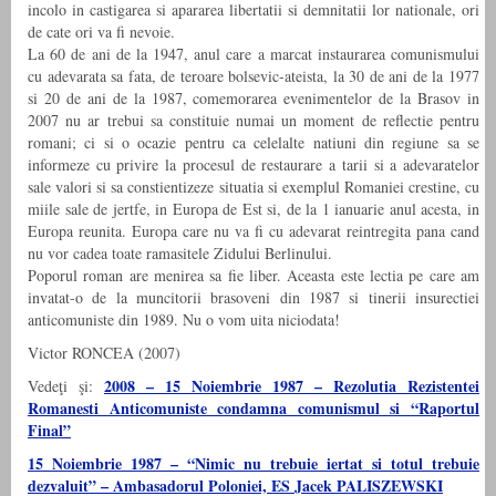
incolo in castigarea si apararea libertatii si demnitatii lor nationale, ori
de cate ori va fi nevoie.
La 60 de ani de la 1947, anul care a marcat instaurarea comunismului
cu adevarata sa fata, de teroare bolsevic-ateista, la 30 de ani de la 1977
si 20 de ani de la 1987, comemorarea evenimentelor de la Brasov in
2007 nu ar trebui sa constituie numai un moment de reflectie pentru
romani; ci si o ocazie pentru ca celelalte natiuni din regiune sa se
informeze cu privire la procesul de restaurare a tarii si a adevaratelor
sale valori si sa constientizeze situatia si exemplul Romaniei crestine, cu
miile sale de jertfe, in Europa de Est si, de la 1 ianuarie anul acesta, in
Europa reunita. Europa care nu va fi cu adevarat reintregita pana cand
nu vor cadea toate ramasitele Zidului Berlinului.
Poporul roman are menirea sa fie liber. Aceasta este lectia pe care am
invatat-o de la muncitorii brasoveni din 1987 si tinerii insurectiei
anticomuniste din 1989. Nu o vom uita niciodata!
Victor RONCEA (2007)
2008 – 15 Noiembrie 1987 – Rezolutia Rezistentei
Vedeţi şi:
Romanesti Anticomuniste condamna comunismul si “Raportul
Final”
15 Noiembrie 1987 – “Nimic nu trebuie iertat si totul trebuie
dezvaluit” – Ambasadorul Poloniei, ES Jacek PALISZEWSKI