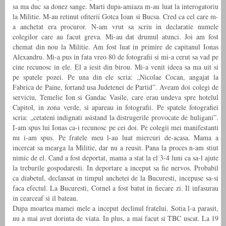
sa ma duc sa donez sange. Marti dupa-amiaza m-au luat la interogatoriu
la Militie. M-au retinut ofiterii Gotca Ioan si Bucsa. Cred ca cel care m-
a anchetat era procuror. N-am vrut sa scriu in declaratie numele
colegilor care au facut greva. Mi-au dat drumul atunci. Joi am fost
chemat din nou la Militie. Am fost luat in primire de capitanul Ionas
Alexandru. Mi-a pus in fata vreo 80 de fotografii si mi-a cerut sa vad pe
cine recunosc in ele. El a iesit din birou. Mi-a venit ideea sa ma uit si
pe spatele pozei. Pe una din ele scria: „Nicolae Cocan, angajat la
Fabrica de Paine, fortand usa Judetenei de Partid”. Aveam doi colegi de
serviciu, Temelie Ion si Gandac Vasile, care erau undeva spre hotelul
Capitol, in zona verde, si apareau in fotografii. Pe spatele fotografiei
scria: „cetateni indignati asistand la distrugerile provocate de huligani”.
I-am spus lui Ionas ca-i recunosc pe cei doi. Pe colegii mei manifestanti
nu i-am spus. Pe fratele meu l-au luat miercuri de-acasa. Mama a
incercat sa mearga la Militie, dar nu a reusit. Pana la proces n-am stiut
nimic de el. Cand a fost deportat, mama a stat la el 3-4 luni ca sa-l ajute
la treburile gospodaresti. In deportare a inceput sa fie nervos. Probabil
ca diabetul, declansat in timpul anchetei de la Bucuresti, incepuse sa-si
faca efectul. La Bucuresti, Cornel a fost batut in fiecare zi. Il infasurau
in cearceaf si il bateau.
Dupa moartea mamei mele a inceput declinul fratelui. Sotia l-a parasit,
nu a mai avut dorinta de viata. In plus, a mai facut si TBC uscat. La 19