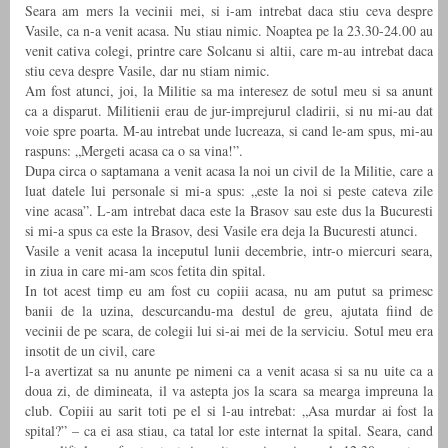
Seara am mers la vecinii mei, si i-am intrebat daca stiu ceva despre
Vasile, ca n-a venit acasa. Nu stiau nimic. Noaptea pe la 23.30-24.00 au
venit cativa colegi, printre care Solcanu si altii, care m-au intrebat daca
stiu ceva despre Vasile, dar nu stiam nimic.
Am fost atunci, joi, la Militie sa ma interesez de sotul meu si sa anunt
ca a disparut. Militienii erau de jur-imprejurul cladirii, si nu mi-au dat
voie spre poarta. M-au intrebat unde lucreaza, si cand le-am spus, mi-au
raspuns: „Mergeti acasa ca o sa vina!”.
Dupa circa o saptamana a venit acasa la noi un civil de la Militie, care a
luat datele lui personale si mi-a spus: „este la noi si peste cateva zile
vine acasa”. L-am intrebat daca este la Brasov sau este dus la Bucuresti
si mi-a spus ca este la Brasov, desi Vasile era deja la Bucuresti atunci.
Vasile a venit acasa la inceputul lunii decembrie, intr-o miercuri seara,
in ziua in care mi-am scos fetita din spital.
In tot acest timp eu am fost cu copiii acasa, nu am putut sa primesc
banii de la uzina, descurcandu-ma destul de greu, ajutata fiind de
vecinii de pe scara, de colegii lui si-ai mei de la serviciu. Sotul meu era
insotit de un civil, care
l-a avertizat sa nu anunte pe nimeni ca a venit acasa si sa nu uite ca a
doua zi, de dimineata, il va astepta jos la scara sa mearga impreuna la
club. Copiii au sarit toti pe el si l-au intrebat: „Asa murdar ai fost la
spital?” – ca ei asa stiau, ca tatal lor este internat la spital. Seara, cand