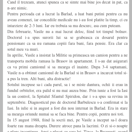
Cand il trezeam, atunci spunea ca se simte mai bine jos decat in pat, ca
n-are nimic.
Pentru perioada cat a lucrat la Barlad, a luat bani putini pentru ca nu
aveau comenzi, iar concediile medicale nu i-au fost platite la timp, ci cu
intarziere de 2-3 luni. Iar eu trebuia sa ma descurc, asa cum puteam.
Din februarie, Vasile nu a mai lucrat deloc, fiind tot timpul bolnav.
Doctorul i-a spus surorii lui sa se grabeasca cu dosarul pentru
pensionare ca sa nu ramana copiii fara bani, fara pensie. Era clar ca
sotul meu va muri.
In aprilie, Vasile a insistat la Militie sa primeasca un camion pentru a ne
transporta mobila ramasa la Brasov in apartament. I s-au dat asigurari
ca va primi camionul si sa mearga el inainte. Dupa 3-4 saptamani,
Vasile n-a obtinut camionul de la Barlad si in Brasov a incarcat totul si-
a pus la tren. Alti bani, alta distractie!
Sotului incepuse sa-i cada parul, sa i se miste dantura, ochii ii erau in
fundul orbitelor, era palid si nu mai auzea bine. Prin iunie a fost la Iasi
la un control, la Spitalul Sfantul Spiridon, dar i s-a spus sa revina in
septembrie. Diagnosticul pus de doctorul Barbulescu s-a confirmat si la
Iasi. In iulie si in august a fost din nou internat in Barlad. Era in stare
sa mearga oriunde numai sa se faca bine. Pentru copii, pentru noi toti.
In 15 august 1988, fiind la socrii mei, pe Vasile a inceput sa-l doara
foarte rau mana dreapta. Durere atroce pana la lacrimi. O zi si-o noapte
a plans incontinuu. Apoi a plecat cu sora lui, Tinca, la Bucuresti, avand