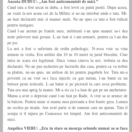
Ancuta DUDUC: „Am fost anticomunisti de mici.”
Cand tata a fost urcat in duba, a fost lovit cu patul pustii. Dupa aceea,
au venit la noi acasa cei de la Militie si ne-au intrebat unde e tata. Mi-
au luat declaratii mie si mamei mele. Ne-au spus ca tata a fost ridicat
pentru instigare.
Cand l-au arestat pe fratele meu, militienii i-au spus mamei sa-i dea
niste pulovere mai groase. L-au luat si i-am urmarit, pentru ca l-au dus
pe jos.
La noi a fost o suferinta de ordin psihologic. N-avea voie sa vina
nimeni in vizita. Era militie din 10 in 10 metri in jurul blocului. Cine
intra in scara era legitimat. Daca venea cineva la noi, trebuia sa dea
declaratii. Ne-au pus sechestru pe lucrurile din casa, pentru ca va trebui
sa platim, ne-au spus, un milion de lei pentru pagubele lor. Tata mi-a
povestit ca au vrut sa-i faca injectii cu gaz metan, l-au batut cu un
betisor peste testicule. L-au batut si pe piciorul la care avea probleme.
Tata era mai aprig la manie. Mi-a zis ca l-a luat de gat pe un anchetator.
Mama a avut o depresie cand l-au luat pe Radu. A vrut sa se arunce de
la balcon. Pentru mine si mama mea perioada a fost foarte grea. Lumea
ne ocolea pe strada. Am avut parte si de oameni care ne ajutau. Tata il
scuipa si il injura pe Ceausescu tot timpul. Am fost anticomunisti de
mici.
Angelica VIERU: „Era in stare sa mearga oriunde numai sa se faca