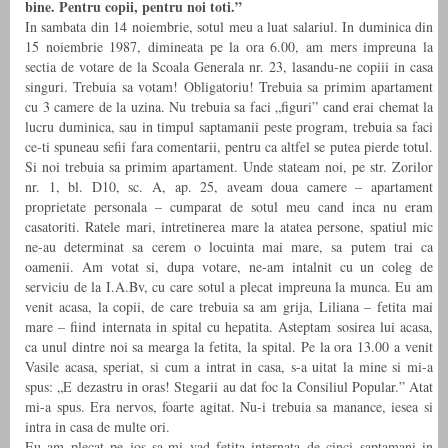
bine. Pentru copii, pentru noi toti.”
In sambata din 14 noiembrie, sotul meu a luat salariul. In duminica din
15 noiembrie 1987, dimineata pe la ora 6.00, am mers impreuna la
sectia de votare de la Scoala Generala nr. 23, lasandu-ne copiii in casa
singuri. Trebuia sa votam! Obligatoriu! Trebuia sa primim apartament
cu 3 camere de la uzina. Nu trebuia sa faci „figuri” cand erai chemat la
lucru duminica, sau in timpul saptamanii peste program, trebuia sa faci
ce-ti spuneau sefii fara comentarii, pentru ca altfel se putea pierde totul.
Si noi trebuia sa primim apartament. Unde stateam noi, pe str. Zorilor
nr. 1, bl. D10, sc. A, ap. 25, aveam doua camere – apartament
proprietate personala – cumparat de sotul meu cand inca nu eram
casatoriti. Ratele mari, intretinerea mare la atatea persone, spatiul mic
ne-au determinat sa cerem o locuinta mai mare, sa putem trai ca
oamenii. Am votat si, dupa votare, ne-am intalnit cu un coleg de
serviciu de la I.A.Bv, cu care sotul a plecat impreuna la munca. Eu am
venit acasa, la copii, de care trebuia sa am grija, Liliana – fetita mai
mare – fiind internata in spital cu hepatita. Asteptam sosirea lui acasa,
ca unul dintre noi sa mearga la fetita, la spital. Pe la ora 13.00 a venit
Vasile acasa, speriat, si cum a intrat in casa, s-a uitat la mine si mi-a
spus: „E dezastru in oras! Stegarii au dat foc la Consiliul Popular.” Atat
mi-a spus. Era nervos, foarte agitat. Nu-i trebuia sa manance, iesea si
intra in casa de multe ori.
Eu am plecat pe jos sa-mi vad fetita internata de cinci saptamani in