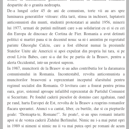
despartite de o granita nedreapta.
De-a lungul celor 45 de ani de comunism, torte vii au ars spre
luminarea generatiilor viitoare: elita tarii, stinsa in inchisori, luptatorii
anticomunisti din munti, studentii protestatari ai anului 1956, minerii
lui 1977, urmati de putinii militanti care s-au solidarizat cu ei si cu cei
din Europa de dincoace de Cortina de Fier. Romania a avut detinuti
politici si martiri pana si in deceniul noua: sa ni-i amintim pe regretatul
parinte Gheorghe Calciu, care a fost eliberat numai la presiunile
Statelor Unite ale Americii si apoi expulzat din propria lui tara, si pe
eroul Liviu Babes, care si-a dat foc pe partia de la Brasov, pentru a
alerta Occidentul, intr-un protest suprem.
In 1987, muncitorii de la Brasov si-au adus contributia lor la daramarea
comunismului in Romania. Incontestabil, revolta anticomunista a
muncitorilor brasoveni a reprezentant inceputul sfarsitului pentru
regimul socialist din Romania. O lovitura care a fisurat pentru prima
oara, grav, sistemul aproape infailibil reprezentat de Partidul Comunist
si Securitate. Pe fondul caderii pieselor de domino care zgaltaiau, rand
pe rand, harta Europei de Est, revolta de la Brasov a reaprins romanilor
flacara sperantei. Atunci s-a cantat, liber, cu burtile, dar si cu piepturile
goale: “Desteapta-te, Romane!”. Se poate!, si-au spus romanii intariti
apoi si de vestea caderii Zidului Berlinului. Nimic nu i-a mai putut opri
in 1989 si nimeni si nimic nu ii va mai putea opri pe romani de acum