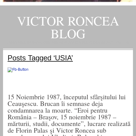
VICTOR RONCEA
BLOG
„ADEVARUL RAMANE, ORICARE AR FI SOARTA SLUJITORILOR SAI" – GH. I. B.
Posts Tagged ‘USIA’
15 Noiembrie 1987, începutul sfârşitului lui
Ceauşescu. Brucan îi semnase deja
condamnarea la moarte. “Eroi pentru
România – Braşov, 15 noiembrie 1987 –
mărturii, studii, documente”, lucrare realizată
de Florin Palas şi Victor Roncea sub