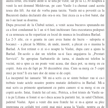
auzea liftul, era foarte atent si se uita pe vizor, iar pe la 12.30 noaptea a
venit la noi domnul Moldovan, pe care Vasile l-a chemat cand acesta
iesea din lift. Au stat de vorba pana tarziu. Vasile mi-a povestit ca la
Bucuresti dadea declaratii din ora-n ora. Imi zicea ca n-a fost batut, dar
nu l-au lasat sa doarma.
Dupa procesul de la Clubul uzinei, a venit acasa bucuros spunandu-mi
ca a fost condamnat la 1 an si 6 luni inchisoare fara executarea pedepsei
si ca urmeaza sa fie repartizat cu locul de munca in localitatea Barlad.
La 2-3 zile, cu o geanta in care avea haine de lucru – salopeta si
bocanci – a plecat la Militie, de unde, insotit, a plecat cu o masina la
Barlad. A fost retinut o zi si-o noapte la Vaslui, dupa care a ajuns la
Barlad. De-acolo a dat un telefon sa-si faca angajarea la „Prestari
Servicii”. Se apropiau Sarbatorile de iarna, si dandu-mi telefon la
vecini, mi-a spus ca nu poate veni acasa, dar daca pot, sa merg eu cu
copiii. Asta era de fapt pe 30 decembrie ziua. Cum sa merg cu 5 copii
mici pe tren? Ii era tare dor de mine si de copii.
La inceputul lui ianuarie ´88 mi-a scris ca se simte bolnav rau si ca-i
trebuie toate actele noastre pentru mutatie definitiva in Barlad. Mi-a
mai scris ca primeste apartament cu patru camere si sa merg si eu cu
copiii acolo. Intai, fratele lui cel mic, Petrica, a fost trimis de Vasile sa-
i ia pe Liliana si Ionut si sa-i duca acasa la parintii lui, in satul Chilieni,
judetul Vaslui. Apoi a venit din nou fratele lui si m-a ajutat sa plec
impreuna cu ceilalti trei copii mai mici acasa la Vasile, pentru ca de