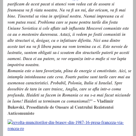
purificam de acest pacat si atunci vom vedea cat de usoara si
frumoasa va fi viata noastra. Nu va fi un rai, dar oricum, va fi mai
bine. Tineretul sa vina in sprijinul nostru. Numai impreuna cu ei
vom putea reusi. Problema care se pune pentru tarile din fosta
Uniune Sovietica si cele aflate sub influenta Moscovei comuniste este
ca au o mostenire dureroasa. Astazi, ii vedem pe fostii comunisti in
alte structuri si, desigur, cu o infatisare diferita. Nici una dintre
aceste tari nu va fi libera pana nu vom termina cu ei. Este nevoie de
lustratie, suntem obligati sa-i scoatem din structurile puterii pe acesti
oameni. Daca ei au putere, se vor organiza intr-o mafie si vor lupta
impotriva noastra.
Romania este o tara favorizata, plina de energie si emotivitate. Aici, se
intampla intotdeauna cate ceva. Foarte putine sunt tarile care mai au
asemenea caracteristici. Probabil, Polonia, Italia si Israelul. Spre
deosebire de tara in care traiesc, Anglia, care se afla intr-o coma
profunda. Haideti sa facem in Romania ce nu s-a mai facut niciunde
– Vladimir
in lume! Haideti sa terminam cu comunismul!”
Bukovski,
Presedintele de Onoare al Centrului Rezistentei
Anticomuniste