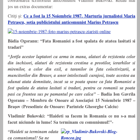
coordonarea scriitorului anticomunist Vladimir Bukovski. Redau mai
jos un extras documentar:
Ce a fost la 15 Noiembrie 1987. Marturia jurnalistei Maria
Citiţi şi:
Petraşcu, sotia publicistului anticomunist Marius Petraşcu
Bădia Ogoranu: “Fata Romaniei a fost spalata de atatea lasitati si
tradari”
“Jertfa acestor luptatori cu arma in mana, alaturi de rezistenta celor
din inchisori, alaturi de rezistenta crestina a preotilor, ierarhilor si
mirenilor, a celor din exil, a taranilor in fata colectivizarii, a
muncitorilor din Brasov, a unor intelectuali curajosi, toate acestea au
adunat atata demnitate, incat sa se poata spune ca fata Romaniei a
fost spalata de atatea lasitati si tradari, pentru ca romanii sa poata
Badia Ion Gavrila
pasi cu fruntea sus pe pamantul pe care calca”
–
Ogoranu – Membru de Onoare al Asociaţiei 15 Noiembrie 1987 –
Braşov (Presedinte de Onoare: Parintele Gheorghe Calciu)
Vladimir Bukovski: “Haideti sa facem in Romania ce nu s-a mai
facut niciunde in lume! Sa terminam cu comunismul!”-
“Haideti sa terminam odata
cu comunismul! Sa ne