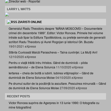
LARRY L WATTS
ZIARISTI ONLINE
Generalul Radu Theodoru despre “MÂNA MOSCOVEI – Documentele
crimei din decembrie 1989”. Editor: Victor Roncea. Primele trei volume
intrate sub tipar la Editura TipoMoldova, cu prefețe semnate de generalii
scriitori Radu Theodoru și Aurel Rogojan și istoricul Gh. Buzatu
19/01/2021
eXpress
Sfânta Cuvioasă Maică Parascheva – Taina cuviinței. La Mulți Ani!
12/10/2020
eXpress
Pentru o viață trăită întru Hristos. Gând de duminică – pilda
semănătorului – de Elena Solunca
11/10/2020
eXpress
Iertarea – cheia de boltă a iubirii. Iubirea vrăjmașilor – Gând de
duminică de Elena Solunca Moise
04/10/2020
eXpress
Pe drumul suitor de la pocăință la ascultare. Pescuirea minunată – Gând
de duminică de Elena Solunca Moise
27/09/2020
eXpress
RECENT POSTS
Victor Roncea suprins de Agerpres în 13 iunie 1990: O fotografie cu
mine fotografiind