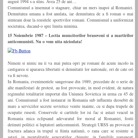
august 1994 s-a stins. Avea 25 de ani…
Comunismul a insemnat o stagnare, chiar un mers inapoi al Romaniei.
Demnitatea umana a fost anulata, iar demnitatea de a fi roman o mai
simteam doar la reusitele sportivilor romani. Comunismul a uniformizat
societatea, ducand-o spre limita minima.
15 Noiembrie 1987 – Lectia muncitorilor brasoveni si a martirilor
anticomunisti. Nu o vom uita niciodata!
Nimeni si nimic nu ii va mai putea opri pe romani de acum incolo in
castigarea si apararea libertatii si demnitatii lor nationale, ori de cate ori
va fi nevoie.
In Romania, evenimentele sangeroase din 1989, precedate de o serie de
alte manifestari de protest, au fost provocate, in mod evident, de natura
regimului totalitarist importat din Uniunea Sovietica in urma cu 45 de
ani. Comunismul a fost instaurat in Romania sub influenta deosebit de
mare a serviciilor secrete sovietice venite inainte, cu si dupa trupele de
ocupatie rusesti. Conservele si cartitele lor isi fac si astazi veacul in
Romania mica eclipsand adevaratul for moral al Romaniei, fostii
detinuti politici si luptatori anticomunisti. Strategii URSS au provocat o
fractura adanca in trupul si fiinta natiunii, o rana care se resimte si
astazi, in mentalitatile generatiilor chinuite, in familiile romanesti