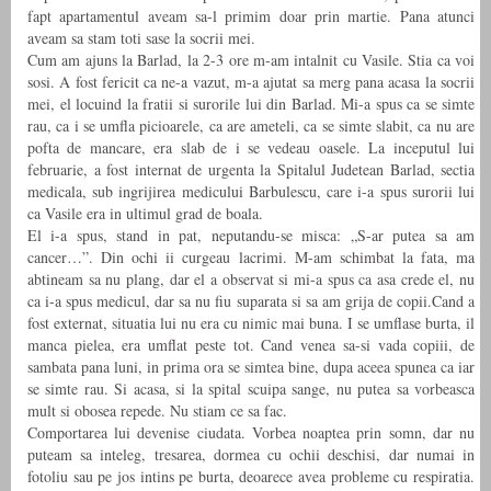
fapt apartamentul aveam sa-l primim doar prin martie. Pana atunci
aveam sa stam toti sase la socrii mei.
Cum am ajuns la Barlad, la 2-3 ore m-am intalnit cu Vasile. Stia ca voi
sosi. A fost fericit ca ne-a vazut, m-a ajutat sa merg pana acasa la socrii
mei, el locuind la fratii si surorile lui din Barlad. Mi-a spus ca se simte
rau, ca i se umfla picioarele, ca are ameteli, ca se simte slabit, ca nu are
pofta de mancare, era slab de i se vedeau oasele. La inceputul lui
februarie, a fost internat de urgenta la Spitalul Judetean Barlad, sectia
medicala, sub ingrijirea medicului Barbulescu, care i-a spus surorii lui
ca Vasile era in ultimul grad de boala.
El i-a spus, stand in pat, neputandu-se misca: „S-ar putea sa am
cancer…”. Din ochi ii curgeau lacrimi. M-am schimbat la fata, ma
abtineam sa nu plang, dar el a observat si mi-a spus ca asa crede el, nu
ca i-a spus medicul, dar sa nu fiu suparata si sa am grija de copii.Cand a
fost externat, situatia lui nu era cu nimic mai buna. I se umflase burta, il
manca pielea, era umflat peste tot. Cand venea sa-si vada copiii, de
sambata pana luni, in prima ora se simtea bine, dupa aceea spunea ca iar
se simte rau. Si acasa, si la spital scuipa sange, nu putea sa vorbeasca
mult si obosea repede. Nu stiam ce sa fac.
Comportarea lui devenise ciudata. Vorbea noaptea prin somn, dar nu
puteam sa inteleg, tresarea, dormea cu ochii deschisi, dar numai in
fotoliu sau pe jos intins pe burta, deoarece avea probleme cu respiratia.