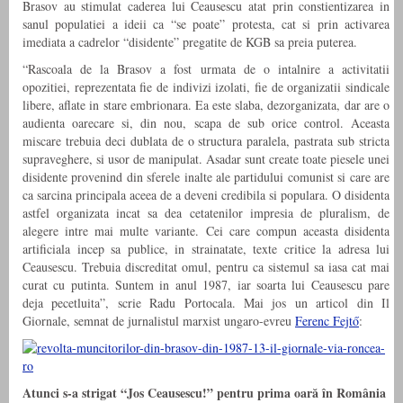
Brasov au stimulat caderea lui Ceausescu atat prin constientizarea in
sanul populatiei a ideii ca “se poate” protesta, cat si prin activarea
imediata a cadrelor “disidente” pregatite de KGB sa preia puterea.
“Rascoala de la Brasov a fost urmata de o intalnire a activitatii
opozitiei, reprezentata fie de indivizi izolati, fie de organizatii sindicale
libere, aflate in stare embrionara. Ea este slaba, dezorganizata, dar are o
audienta oarecare si, din nou, scapa de sub orice control. Aceasta
miscare trebuia deci dublata de o structura paralela, pastrata sub stricta
supraveghere, si usor de manipulat. Asadar sunt create toate piesele unei
disidente provenind din sferele inalte ale partidului comunist si care are
ca sarcina principala aceea de a deveni credibila si populara. O disidenta
astfel organizata incat sa dea cetatenilor impresia de pluralism, de
alegere intre mai multe variante. Cei care compun aceasta disidenta
artificiala incep sa publice, in strainatate, texte critice la adresa lui
Ceausescu. Trebuia discreditat omul, pentru ca sistemul sa iasa cat mai
curat cu putinta. Suntem in anul 1987, iar soarta lui Ceausescu pare
deja pecetluita”, scrie Radu Portocala. Mai jos un articol din Il
Giornale, semnat de jurnalistul marxist ungaro-evreu
Ferenc Fejtő
:
Atunci s-a strigat “Jos Ceausescu!” pentru prima oară în România