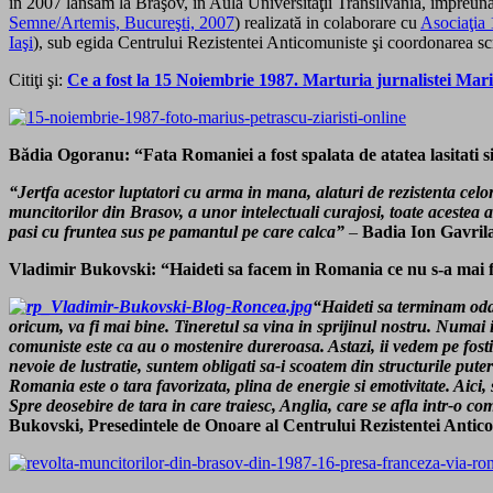
în 2007 lansam la Braşov, în Aula Universităţii Transilvania, împreun
Semne/Artemis, Bucureşti, 2007
) realizată in colaborare cu
Asociaţia
Iaşi
), sub egida Centrului Rezistentei Anticomuniste şi coordonarea s
Citiţi şi:
Ce a fost la 15 Noiembrie 1987. Marturia jurnalistei Mari
Bădia Ogoranu: “Fata Romaniei a fost spalata de atatea lasitati s
“Jertfa acestor luptatori cu arma in mana, alaturi de rezistenta celor di
muncitorilor din Brasov, a unor intelectuali curajosi, toate acestea 
pasi cu fruntea sus pe pamantul pe care calca”
–
Badia Ion Gavril
Vladimir Bukovski: “Haideti sa facem in Romania ce nu s-a mai
“Haideti sa terminam odat
oricum, va fi mai bine. Tineretul sa vina in sprijinul nostru. Numai
comuniste este ca au o mostenire dureroasa. Astazi, ii vedem pe fostii 
nevoie de lustratie, suntem obligati sa-i scoatem din structurile pute
Romania este o tara favorizata, plina de energie si emotivitate. Aici,
Spre deosebire de tara in care traiesc, Anglia, care se afla intr-
Bukovski,
Presedintele de Onoare al Centrului Rezistentei Antic