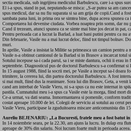
sectia medicala, sub ingrijirea medicului Barbulescu, care i-a spus suror
El i-a spus, stand in pat, neputandu-se misca: „S-ar putea sa am cance
spus medicul, dar sa nu fiu suparata si sa am grija de copii.Cand a fost
sambata pana luni, in prima ora se simtea bine, dupa aceea spunea ca ia
Comportarea lui devenise ciudata. Vorbea noaptea prin somn, dar nu put
Cand il trezeam, atunci spunea ca se simte mai bine jos decat in pat, c
Pentru perioada cat a lucrat la Barlad, a luat bani putini pentru ca nu 
Din februarie, Vasile nu a mai lucrat deloc, fiind tot timpul bolnav. Do
muri.
In aprilie, Vasile a insistat la Militie sa primeasca un camion pentru 
Vasile n-a obtinut camionul de la Barlad si in Brasov a incarcat totul si-a
Sotului incepuse sa-i cada parul, sa i se miste dantura, ochii ii erau in f
septembrie. Diagnosticul pus de doctorul Barbulescu s-a confirmat si la 
In 15 august 1988, fiind la socrii mei, pe Vasile a inceput sa-l doara f
trimitere, la cererea lui, din partea doctorului Barbulescu. A fost inter
si mai mult, fiind dus la reanimare. Sora lui din Brasov, Geta, a venit l
cand am intrebat de Vasile Vieru, ni s-a spus ca nu este internat in spit
pastila. Cumnatului meu i-a spus ca Vasile este la morga, fiind mort di
Ce-a urmat, va dati seama. Inmormantarea si pomenile, conform traditii
costat aproape 10.000 de lei. Colegii de serviciu ai sotului au cerut pe
Vasile Vieru, participase la zguduitoarea miscare anticomunista din 1
Aureliu BEJENARIU: „La Bucuresti, fratele meu a fost batut in f
In 14 noiembrie seara, pe la 22.30, am ajuns la lucru. In dulap era flutu
aproape de 30% din salariu. Noi lucram foarte mult in perioada aceea. N