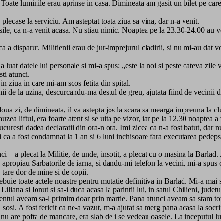
ate luminile erau aprinse in casa. Dimineata am gasit un bilet pe care scri
plecase la serviciu. Am asteptat toata ziua sa vina, dar n-a venit.
ile, ca n-a venit acasa. Nu stiau nimic. Noaptea pe la 23.30-24.00 au ven
ca a disparut. Militienii erau de jur-imprejurul cladirii, si nu mi-au dat
a luat datele lui personale si mi-a spus: „este la noi si peste cateva zile
ti atunci.
in ziua in care mi-am scos fetita din spital.
i de la uzina, descurcandu-ma destul de greu, ajutata fiind de vecinii de 
oua zi, de dimineata, il va astepta jos la scara sa mearga impreuna la club
and auzea liftul, era foarte atent si se uita pe vizor, iar pe la 12.30 noap
Bucuresti dadea declaratii din ora-n ora. Imi zicea ca n-a fost batut, dar n
a a fost condamnat la 1 an si 6 luni inchisoare fara executarea pedepsei
i – a plecat la Militie, de unde, insotit, a plecat cu o masina la Barlad. 
e apropiau Sarbatorile de iarna, si dandu-mi telefon la vecini, mi-a spus
tare dor de mine si de copii.
trebuie toate actele noastre pentru mutatie definitiva in Barlad. Mi-a mai
pe Liliana si Ionut si sa-i duca acasa la parintii lui, in satul Chilieni, jud
amentul aveam sa-l primim doar prin martie. Pana atunci aveam sa stam toti
osi. A fost fericit ca ne-a vazut, m-a ajutat sa merg pana acasa la socrii 
ca nu are pofta de mancare, era slab de i se vedeau oasele. La inceputul lu