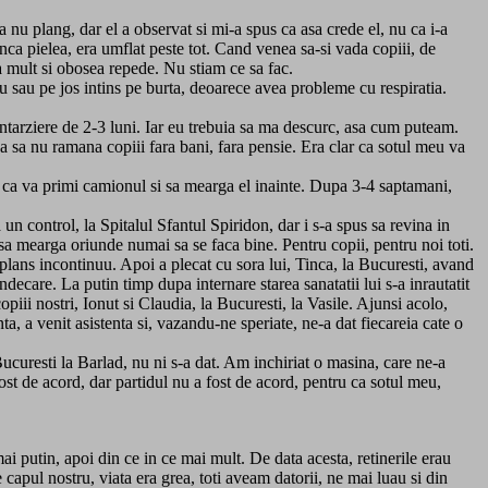
nu plang, dar el a observat si mi-a spus ca asa crede el, nu ca i-a
anca pielea, era umflat peste tot. Cand venea sa-si vada copiii, de
a mult si obosea repede. Nu stiam ce sa fac.
 sau pe jos intins pe burta, deoarece avea probleme cu respiratia.
 intarziere de 2-3 luni. Iar eu trebuia sa ma descurc, asa cum puteam.
ca sa nu ramana copiii fara bani, fara pensie. Era clar ca sotul meu va
ri ca va primi camionul si sa mearga el inainte. Dupa 3-4 saptamani,
a un control, la Spitalul Sfantul Spiridon, dar i s-a spus sa revina in
e sa mearga oriunde numai sa se faca bine. Pentru copii, pentru noi toti.
 plans incontinuu. Apoi a plecat cu sora lui, Tinca, la Bucuresti, avand
ndecare. La putin timp dupa internare starea sanatatii lui s-a inrautatit
piii nostri, Ionut si Claudia, la Bucuresti, la Vasile. Ajunsi acolo,
ta, a venit asistenta si, vazandu-ne speriate, ne-a dat fiecareia cate o
curesti la Barlad, nu ni s-a dat. Am inchiriat o masina, care ne-a
ost de acord, dar partidul nu a fost de acord, pentru ca sotul meu,
ai putin, apoi din ce in ce mai mult. De data acesta, retinerile erau
apul nostru, viata era grea, toti aveam datorii, ne mai luau si din