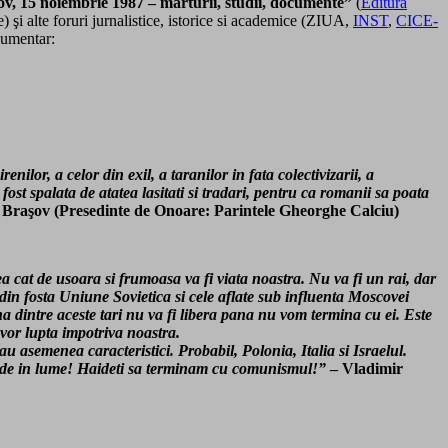
, 15 noiembrie 1987 – marturii, studii, documente”
(
Editura
i alte foruri jurnalistice, istorice si academice (ZIUA,
INST
,
CICE-
cumentar:
enilor, a celor din exil, a taranilor in fata colectivizarii, a
ost spalata de atatea lasitati si tradari, pentru ca romanii sa poata
Braşov (Presedinte de Onoare: Parintele Gheorghe Calciu)
cat de usoara si frumoasa va fi viata noastra. Nu va fi un rai, dar
din fosta Uniune Sovietica si cele aflate sub influenta Moscovei
una dintre aceste tari nu va fi libera pana nu vom termina cu ei. Este
 vor lupta impotriva noastra.
au asemenea caracteristici. Probabil, Polonia, Italia si Israelul.
iunde in lume! Haideti sa terminam cu comunismul!”
– Vladimir