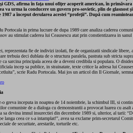
GDS, afirma în faţa unui ofiţer acoperit american, în primăvara l
ea va urma la conducere un guvern pro-sovietic, plin de glasnost şi
e 1987 a început derularea acestei “profeţii”. După cum reaminteam
 Radu Portocala in prima lucrare de dupa 1989 care analiza caderea comun
 au stimulat caderea lui Ceausescu atat prin constientizarea in sanul pop
i, reprezentata fie de indivizi izolati, fie de organizatii sindicale libere
re trebuia deci dublata de o structura paralela, pastrata sub stricta sup
re ca sarcina principala aceea de a deveni credibila si populara. O disiden
iciala incep sa publice, in strainatate, texte critice la adresa lui Ceaus
etluita”, scrie Radu Portocala. Mai jos un articol din Il Giornale, semn
ia
-o greva inceputa in noaptea de 14 noiembrie, la schimbul III, si continu
lor comuniste de a dialoga cu demonstrantii a provocat luarea cu asalt 
a devina imnul insurectiei din decembrie 1989 si, ulterior, al tarii: “D
c pe langa ceea ce s-a intamplat!”, avea sa exclame prim-secretarul Comi
ale de securitate, arestarile, torturile etc.