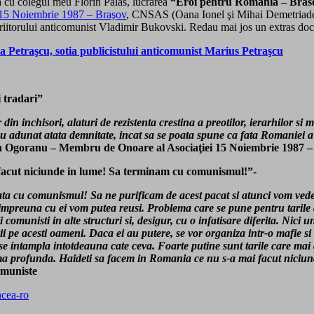
ă cu colegul meu Florin Palas, lucrarea
“Eroi pentru Romania – Brasov
 15 Noiembrie 1987 – Braşov
, CNSAS (Oana Ionel şi Mihai Demetriade) ş
criitorului anticomunist Vladimir Bukovski. Redau mai jos un extras do
a Petraşcu, sotia publicistului anticomunist Marius Petraşcu
i tradari”
n inchisori, alaturi de rezistenta crestina a preotilor, ierarhilor si mir
au adunat atata demnitate, incat sa se poata spune ca fata Romaniei a f
a Ogoranu – Membru de Onoare al Asociaţiei 15 Noiembrie 1987 – 
 facut niciunde in lume! Sa terminam cu comunismul!”-
a cu comunismul! Sa ne purificam de acest pacat si atunci vom vedea 
 impreuna cu ei vom putea reusi. Problema care se pune pentru tarile 
comunisti in alte structuri si, desigur, cu o infatisare diferita. Nici 
rii pe acesti oameni. Daca ei au putere, se vor organiza intr-o mafie si
 se intampla intotdeauna cate ceva. Foarte putine sunt tarile care mai 
o coma profunda. Haideti sa facem in Romania ce nu s-a mai facut nic
omuniste