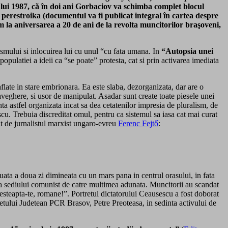
ui 1987, că în doi ani Gorbaciov va schimba complet blocul
 perestroika (documentul va fi publicat integral în cartea despre
 la aniversarea a 20 de ani de la revolta muncitorilor braşoveni,
ismului si inlocuirea lui cu unul “cu fata umana. In
“Autopsia unei
ulatiei a ideii ca “se poate” protesta, cat si prin activarea imediata
, aflate in stare embrionara. Ea este slaba, dezorganizata, dar are o
raveghere, si usor de manipulat. Asadar sunt create toate piesele unei
ta astfel organizata incat sa dea cetatenilor impresia de pluralism, de
escu. Trebuia discreditat omul, pentru ca sistemul sa iasa cat mai curat
at de jurnalistul marxist ungaro-evreu
Ferenc Fejtő
:
ata a doua zi dimineata cu un mars pana in centrul orasului, in fata
a sediului comunist de catre multimea adunata. Muncitorii au scandat
esteapta-te, romane!”. Portretul dictatorului Ceausescu a fost doborat
tetului Judetean PCR Brasov, Petre Preoteasa, in sedinta activului de