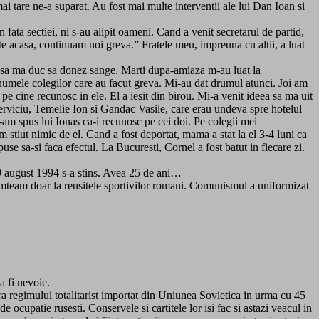
i tare ne-a suparat. Au fost mai multe interventii ale lui Dan Ioan si
 fata sectiei, ni s-au alipit oameni. Cand a venit secretarul de partid,
te acasa, continuam noi greva.” Fratele meu, impreuna cu altii, a luat
at sa ma duc sa donez sange. Marti dupa-amiaza m-au luat la
e numele colegilor care au facut greva. Mi-au dat drumul atunci. Joi am
pe cine recunosc in ele. El a iesit din birou. Mi-a venit ideea sa ma uit
serviciu, Temelie Ion si Gandac Vasile, care erau undeva spre hotelul
 I-am spus lui Ionas ca-i recunosc pe cei doi. Pe colegii mei
 stiut nimic de el. Cand a fost deportat, mama a stat la el 3-4 luni ca
use sa-si faca efectul. La Bucuresti, Cornel a fost batut in fiecare zi.
19 august 1994 s-a stins. Avea 25 de ani…
mteam doar la reusitele sportivilor romani. Comunismul a uniformizat
a fi nevoie.
a regimului totalitarist importat din Uniunea Sovietica in urma cu 45
ocupatie rusesti. Conservele si cartitele lor isi fac si astazi veacul in