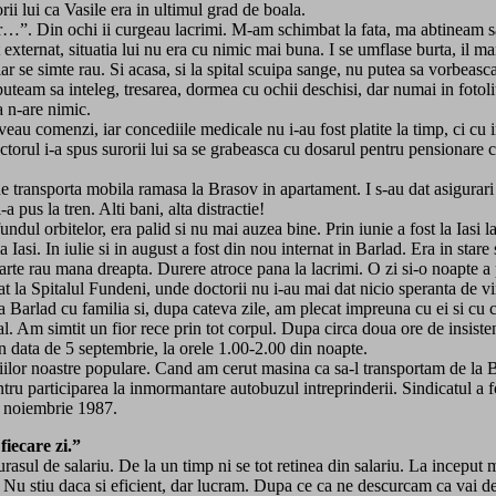
ii lui ca Vasile era in ultimul grad de boala.
r…”. Din ochi ii curgeau lacrimi. M-am schimbat la fata, ma abtineam sa 
 externat, situatia lui nu era cu nimic mai buna. I se umflase burta, il m
r se simte rau. Si acasa, si la spital scuipa sange, nu putea sa vorbeasc
eam sa inteleg, tresarea, dormea cu ochii deschisi, dar numai in fotoliu
a n-are nimic.
aveau comenzi, iar concediile medicale nu i-au fost platite la timp, ci cu
ctorul i-a spus surorii lui sa se grabeasca cu dosarul pentru pensionare 
a ne transporta mobila ramasa la Brasov in apartament. I s-au dat asigura
 pus la tren. Alti bani, alta distractie!
undul orbitelor, era palid si nu mai auzea bine. Prin iunie a fost la Iasi l
Iasi. In iulie si in august a fost din nou internat in Barlad. Era in star
oarte rau mana dreapta. Durere atroce pana la lacrimi. O zi si-o noapte a
nat la Spitalul Fundeni, unde doctorii nu i-au mai dat nicio speranta de vi
a Barlad cu familia si, dupa cateva zile, am plecat impreuna cu ei si cu co
al. Am simtit un fior rece prin tot corpul. Dupa circa doua ore de insisten
n data de 5 septembrie, la orele 1.00-2.00 din noapte.
lor noastre populare. Cand am cerut masina ca sa-l transportam de la Bu
ntru participarea la inmormantare autobuzul intreprinderii. Sindicatul a f
5 noiembrie 1987.
iecare zi.”
rasul de salariu. De la un timp ni se tot retinea din salariu. La inceput m
u stiu daca si eficient, dar lucram. Dupa ce ca ne descurcam ca vai de c