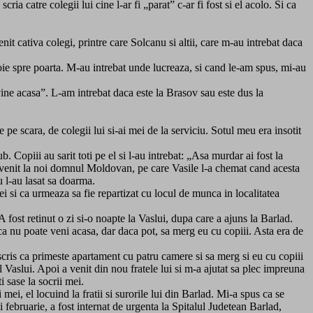
a catre colegii lui cine l-ar fi „parat” c-ar fi fost si el acolo. Si ca
it cativa colegi, printre care Solcanu si altii, care m-au intrebat daca
 voie spre poarta. M-au intrebat unde lucreaza, si cand le-am spus, mi-au
 vine acasa”. L-am intrebat daca este la Brasov sau este dus la
pe scara, de colegii lui si-ai mei de la serviciu. Sotul meu era insotit
. Copiii au sarit toti pe el si l-au intrebat: „Asa murdar ai fost la
tea a venit la noi domnul Moldovan, pe care Vasile l-a chemat cand acesta
u l-au lasat sa doarma.
 si ca urmeaza sa fie repartizat cu locul de munca in localitatea
A fost retinut o zi si-o noapte la Vaslui, dupa care a ajuns la Barlad.
 ca nu poate veni acasa, dar daca pot, sa merg eu cu copiii. Asta era de
 scris ca primeste apartament cu patru camere si sa merg si eu cu copiii
etul Vaslui. Apoi a venit din nou fratele lui si m-a ajutat sa plec impreuna
 sase la socrii mei.
mei, el locuind la fratii si surorile lui din Barlad. Mi-a spus ca se
i februarie, a fost internat de urgenta la Spitalul Judetean Barlad,