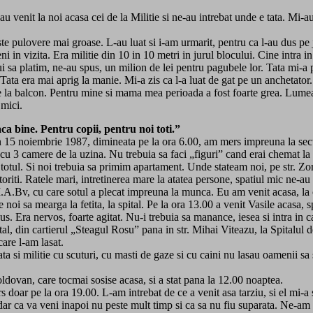
 au venit la noi acasa cei de la Militie si ne-au intrebat unde e tata. Mi-a
ste pulovere mai groase. L-au luat si i-am urmarit, pentru ca l-au dus pe 
 in vizita. Era militie din 10 in 10 metri in jurul blocului. Cine intra i
i sa platim, ne-au spus, un milion de lei pentru pagubele lor. Tata mi-a p
 Tata era mai aprig la manie. Mi-a zis ca l-a luat de gat pe un anchetator.
 la balcon. Pentru mine si mama mea perioada a fost foarte grea. Lumea
 mici.
 bine. Pentru copii, pentru noi toti.”
n 15 noiembrie 1987, dimineata pe la ora 6.00, am mers impreuna la sect
u 3 camere de la uzina. Nu trebuia sa faci „figuri” cand erai chemat la
de totul. Si noi trebuia sa primim apartament. Unde stateam noi, pe str. 
riti. Ratele mari, intretinerea mare la atatea persone, spatiul mic ne-a
I.A.Bv, cu care sotul a plecat impreuna la munca. Eu am venit acasa, la co
 noi sa mearga la fetita, la spital. Pe la ora 13.00 a venit Vasile acasa, sp
us. Era nervos, foarte agitat. Nu-i trebuia sa manance, iesea si intra in c
tal, din cartierul „Steagul Rosu” pana in str. Mihai Viteazu, la Spitalul 
care l-am lasat.
si militie cu scuturi, cu masti de gaze si cu caini nu lasau oamenii sa 
oldovan, care tocmai sosise acasa, si a stat pana la 12.00 noaptea.
s doar pe la ora 19.00. L-am intrebat de ce a venit asa tarziu, si el mi-a 
t”, dar ca va veni inapoi nu peste mult timp si ca sa nu fiu suparata. Ne-am