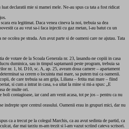
u luat declaratii mie si mamei mele. Ne-au spus ca tata a fost ridicat
jos.
n scara era legitimat. Daca venea cineva la noi, trebuia sa dea
ovestit ca au vrut sa-i faca injectii cu gaz metan, l-au batut cu un
 ne ocolea pe strada. Am avut parte si de oameni care ne ajutau. Tata
ia de votare de la Scoala Generala nr. 23, lasandu-ne copiii in casa
 lucru duminica, sau in timpul saptamanii peste program, trebuia sa
Zorilor nr. 1, bl. D10, sc. A, ap. 25, aveam doua camere – apartament
u determinat sa cerem o locuinta mai mare, sa putem trai ca oamenii.
pii, de care trebuia sa am grija, Liliana – fetita mai mare – fiind
eriat, si cum a intrat in casa, s-a uitat la mine si mi-a spus: „E
asa de multe ori.
de boli contagioase, iar cand am venit acasa, tot pe jos – pentru ca nu
se indrepte spre centrul orasului. Oamenii erau in grupuri mici, dar nu
spus ca a trecut pe la colegul Marchis, ca au avut sedinta de partid, ca
 culcat, dar mai tarziu m-am trezit si l-am vazut scriind cateva scrisori.