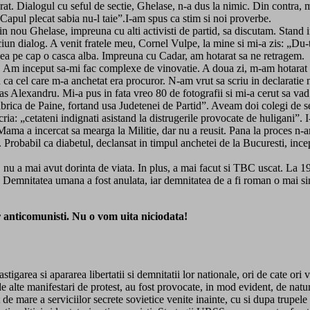
t. Dialogul cu seful de sectie, Ghelase, n-a dus la nimic. Din contra, ma
Capul plecat sabia nu-l taie”.I-am spus ca stim si noi proverbe.
n nou Ghelase, impreuna cu alti activisti de partid, sa discutam. Stand in
iun dialog. A venit fratele meu, Cornel Vulpe, la mine si mi-a zis: „Du-
avea pe cap o casca alba. Impreuna cu Cadar, am hotarat sa ne retragem.
niti. Am inceput sa-mi fac complexe de vinovatie. A doua zi, m-am hotar
ed ca cel care m-a anchetat era procuror. N-am vrut sa scriu in declarati
as Alexandru. Mi-a pus in fata vreo 80 de fotografii si mi-a cerut sa vad 
Fabrica de Paine, fortand usa Judetenei de Partid”. Aveam doi colegi de 
scria: „cetateni indignati asistand la distrugerile provocate de huligani”.
ama a incercat sa mearga la Militie, dar nu a reusit. Pana la proces n-am
s. Probabil ca diabetul, declansat in timpul anchetei de la Bucuresti, incep
, nu a mai avut dorinta de viata. In plus, a mai facut si TBC uscat. La 
Demnitatea umana a fost anulata, iar demnitatea de a fi roman o mai si
r anticomunisti. Nu o vom uita niciodata!
garea si apararea libertatii si demnitatii lor nationale, ori de cate ori v
alte manifestari de protest, au fost provocate, in mod evident, de natur
mare a serviciilor secrete sovietice venite inainte, cu si dupa trupele de 