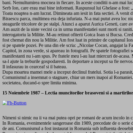
bani. Nemultumirea mocnea in fiecare. In aceste conditii n-am mai lucra
Serb Ion, care erau mai bine informati. Raspunsul lui Ghelase a fost: „
Toata noaptea n-am lucrat. Dimineata am iesit in fata sectiei. A venit di
Biraescu parca, multimea era deja infuriata. N-a mai putut avea loc nic
steagurile tricolore de pe stalpi. Atunci a aparut Aurica Geneti, care 
Am auzit de la niste vecini ca in urma manifestatiei sunt morti si ra
interogatoriu la Militie. M-au retinut ofiterii Gotca Ioan si Bucsa. Cr
fost chemat din nou la Militie. Am fost luat in primire de capitanul Ion
si pe spatele pozei. Pe una din ele scria: „Nicolae Cocan, angajat la 
Capitol, in zona verde, si apareau in fotografii. Pe spatele fotografiei 
manifestanti nu i-am spus. Pe fratele meu l-au luat miercuri de-acasa. M
sa-l ajute la treburile gospodaresti. In deportare a inceput sa fie nervo
Il infasurau in cearceaf si il bateau.
Dupa moartea mamei mele a inceput declinul fratelui. Sotia l-a parasit
Comunismul a insemnat o stagnare, chiar un mers inapoi al Romaniei. 
societatea, ducand-o spre limita minima.
15 Noiembrie 1987 – Lectia muncitorilor brasoveni si a martirilo
Nimeni si nimic nu ii va mai putea opri pe romani de acum incolo in casti
In Romania, evenimentele sangeroase din 1989, precedate de o serie de 
de ani. Comunismul a fost instaurat in Romania sub influenta deosebit de 