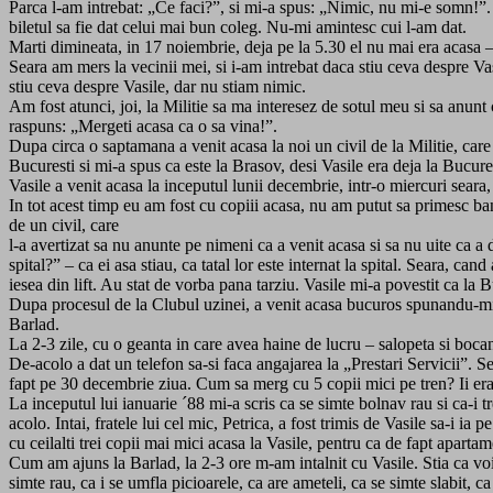
Parca l-am intrebat: „Ce faci?”, si mi-a spus: „Nimic, nu mi-e somn!”. To
biletul sa fie dat celui mai bun coleg. Nu-mi amintesc cui l-am dat.
Marti dimineata, in 17 noiembrie, deja pe la 5.30 el nu mai era acasa – 
Seara am mers la vecinii mei, si i-am intrebat daca stiu ceva despre Vas
stiu ceva despre Vasile, dar nu stiam nimic.
Am fost atunci, joi, la Militie sa ma interesez de sotul meu si sa anunt 
raspuns: „Mergeti acasa ca o sa vina!”.
Dupa circa o saptamana a venit acasa la noi un civil de la Militie, care 
Bucuresti si mi-a spus ca este la Brasov, desi Vasile era deja la Bucures
Vasile a venit acasa la inceputul lunii decembrie, intr-o miercuri seara, 
In tot acest timp eu am fost cu copiii acasa, nu am putut sa primesc bani
de un civil, care
l-a avertizat sa nu anunte pe nimeni ca a venit acasa si sa nu uite ca a d
spital?” – ca ei asa stiau, ca tatal lor este internat la spital. Seara, c
iesea din lift. Au stat de vorba pana tarziu. Vasile mi-a povestit ca la 
Dupa procesul de la Clubul uzinei, a venit acasa bucuros spunandu-mi c
Barlad.
La 2-3 zile, cu o geanta in care avea haine de lucru – salopeta si bocanc
De-acolo a dat un telefon sa-si faca angajarea la „Prestari Servicii”. S
fapt pe 30 decembrie ziua. Cum sa merg cu 5 copii mici pe tren? Ii era 
La inceputul lui ianuarie ´88 mi-a scris ca se simte bolnav rau si ca-i 
acolo. Intai, fratele lui cel mic, Petrica, a fost trimis de Vasile sa-i ia 
cu ceilalti trei copii mai mici acasa la Vasile, pentru ca de fapt apart
Cum am ajuns la Barlad, la 2-3 ore m-am intalnit cu Vasile. Stia ca voi s
simte rau, ca i se umfla picioarele, ca are ameteli, ca se simte slabit, 