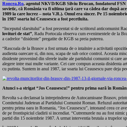
Roncea.Ro
, agentul NKVD/KGB Silviu Brucan, fondatorul FSN şi 
sovietic, că România va fi ultima ţară care va cădea dar după ace
1989 la care lucrez – nota V.R.). Omul era sincer. Pe 15 noiembri
în 1987 soarta lui Ceausescu a fost pecetluita.
“Inceputul sfarsitului” a fost prezentat si de scriitorul anticomunist
lovituri de stat”
, Radu Portocala observa cum evenimentele de la Brasov
a cadrelor “disidente” pregatite de KGB sa preia puterea.
“Rascoala de la Brasov a fost urmata de o intalnire a activitatii opozitie
audienta oarecare si, din nou, scapa de sub orice control. Aceasta misca
disidente provenind din sferele inalte ale partidului comunist si care a
alegere intre mai multe variante. Cei care compun aceasta disidenta artif
cu putinta. Suntem in anul 1987, iar soarta lui Ceausescu pare deja pec
Atunci s-a strigat “Jos Ceausescu!” pentru prima oară în Român
Revolta s-a declansat la intreprinderea de Autocamioane Brasov, printr
Comitetului Judetean al Partidului Comunist Roman. Refuzul autoritati
pentru prima oara in Romania, “Jos Ceausescu”, intonand ceea ce avea s
de pe frontispiciul cladirii si incendiat. “Cutremurele nu au fost nimi
partid din 15 noiembrie 1987. A urmat interventia brutala a trupelor speci