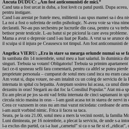
Ancuta DUDUC: „Am fost anticomunisti de mici.”
Cand tata a fost urcat in duba, a fost lovit cu patul pustii. Dupa aceea,
pentru instigare.
Cand l-au arestat pe fratele meu, militienii i-au spus mamei sa-i dea ni
La noi a fost o suferinta de ordin psihologic. N-avea voie sa vina nimeni
declaratii. Ne-au pus sechestru pe lucrurile din casa, pentru ca va trebu
betisor peste testicule. L-au batut si pe piciorul la care avea probleme.
Mama a avut o depresie cand l-au luat pe Radu. A vrut sa se arunce de
il scuipa si il injura pe Ceausescu tot timpul. Am fost anticomunisti de
Angelica VIERU: „Era in stare sa mearga oriunde numai sa se faca
In sambata din 14 noiembrie, sotul meu a luat salariul. In duminica di
singuri. Trebuia sa votam! Obligatoriu! Trebuia sa primim apartament c
faci ce-ti spuneau sefii fara comentarii, pentru ca altfel se putea pier
proprietate personala – cumparat de sotul meu cand inca nu eram casato
Am votat si, dupa votare, ne-am intalnit cu un coleg de serviciu de la 
internata in spital cu hepatita. Asteptam sosirea lui acasa, ca unul dintre
dezastru in oras! Stegarii au dat foc la Consiliul Popular.” Atat mi-a sp
Eu am plecat pe jos sa-mi vad fetita internata de cinci saptamani in spi
circula nicio masina in oras – l-am gasit acasa tot in starea de nervi in 
Ceea ce vazusem in oras nu am mai vazut niciodata: cordoane de armata 
i-am auzit vorbind nimic. Frica ii facea sa taca.
Seara, pe la ora 21.00, sotul meu a mers la vecinii nostri, la familia M
Luni dimineata, pe 16 noiembrie, a plecat la serviciu, de unde s-a intor
l-a exclus din partid, ca i-a luat „carnetul” si ca o sa fie si el „ridica