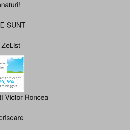
naturi!
NE SUNT
 ZeList
ti Victor Roncea
crisoare