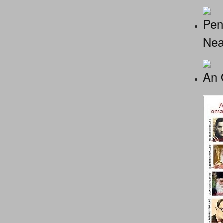
Pen
Nea
An 