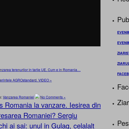
Publ
EVENI
EVENI
ZIARIS
ZIARU
zarea terenurilor in tarile UE. Cum e in Romania…
FACE
onferintele AGROstandard. VIDEO »
Fac
s:
Vanzarea Romaniei
No Comments »
Ziar
s Romania la vanzare. Iesirea din
resarea Romaniei? Sergiu
Pes
hi ai sai: unul in Gulag, celalalt