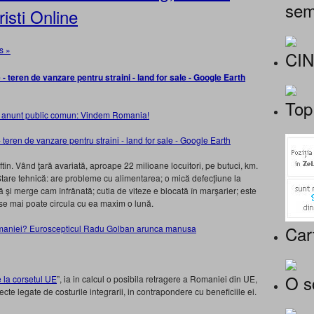
sem
isti Online
s »
CI
Top
un anunt public comun: Vindem Romania!
n. Vând ţară avariată, aproape 22 milioane locuitori, pe butuci, km.
 Stare tehnică: are probleme cu alimentarea; o mică defecţiune la
ă şi merge cam înfrânată; cutia de viteze e blocată în marşarier; este
 se mai poate circula cu ea maxim o lună.
Car
omaniei? Euroscepticul Radu Golban arunca manusa
O s
 la corsetul UE
”, ia in calcul o posibila retragere a Romaniei din UE,
ecte legate de costurile integrarii, in contrapondere cu beneficiile ei.