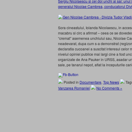
Sergiu Nicolaescu si cei doi unchi ai sai: unul i
generalul Nicolae Cambrea, conducatorul Divi
Sora cineastului, Iolanda Nicolaescu, in accese
macabru si circ a afirmat – ceea ce se dovedest
“cremat” asemenea unchiului sau, Nicolae Cambre
neadevarat, dupa cum s-a demonstrat (regizorul 
declaratia cucoanei a suscitat interesul celor ma
nivelul opiniei publice mai largi cine a fost u
organizate de Ana Pauker in URSS, asadar un po
sale, pe tanarul nepot, aflat la inceputurile cari
Posted in
Documentare
,
Top News
Tag
Vanzarea Romaniei
No Comments »