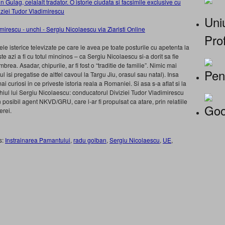
n Gulag, celalalt tradator. O istorie ciudata si facsimile exclusive cu
ziei Tudor Vladimirescu
Uniu
Prof
le isterice televizate pe care le avea pe toate posturile cu apetenta la
e azi a fi cu totul mincinos – ca Sergiu Nicolaescu si-a dorit sa fie
a. Asadar, chipurile, ar fi fost o “traditie de familie”. Nimic mai
Pen
isi pregatise de altfel cavoul la Targu Jiu, orasul sau natal). Insa
i curiosi in ce priveste istoria reala a Romaniei. Si asa s-a aflat si la
nchiul lui Sergiu Nicolaescu: conducatorul Diviziei Tudor Vladimirescu
sibil agent NKVD/GRU, care l-ar fi propulsat ca atare, prin relatiile
Goo
erei.
s:
Instrainarea Pamantului
,
radu golban
,
Sergiu Nicolaescu
,
UE
,