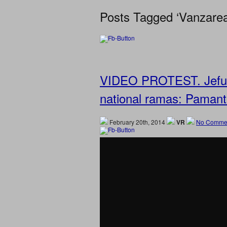
Posts Tagged ‘Vanzare
VIDEO PROTEST. Jefuir
national ramas: Pamant
February 20th, 2014
VR
No Commen