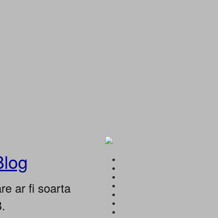
Blog
e ar fi soarta
B.