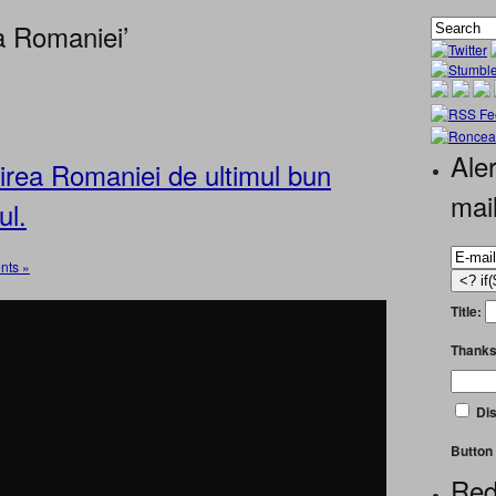
a Romaniei’
Aler
ea Romaniei de ultimul bun
mai
ul.
ts »
Title:
Thanks
Dis
Button 
Red