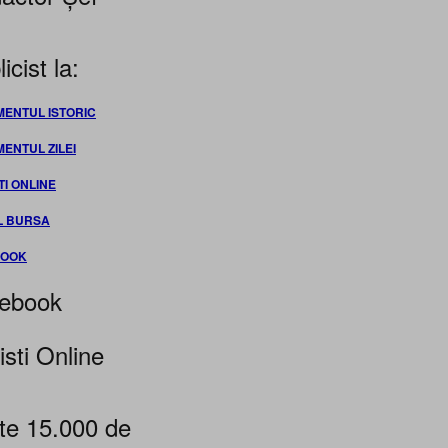
icist la:
MENTUL ISTORIC
MENTUL ZILEI
TI ONLINE
L BURSA
BOOK
ebook
isti Online
te 15.000 de