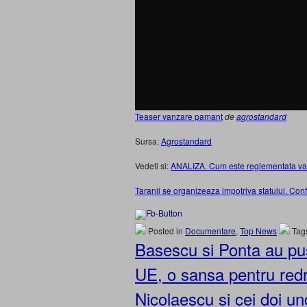
Teaser vanzare pamant
de
agrostandard
Sursa:
Agrostandard
Vedeti si:
ANALIZA. Cum este reglementata van
Taranii se organizeaza impotriva statului. C
Posted in
Documentare
,
Top News
Tag
Basescu si Ponta au pu
UE, o sansa pentru red
Nicolaescu si cei doi unc