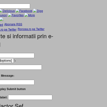
Abonare RSS
Roncea.ro pe Twitter
te si informatii prin e-
l
'>
 Message:
play Submit button
label:
actor Șef