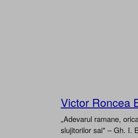
Victor Roncea 
„Adevarul ramane, oricar
slujitorilor sai" – Gh. I. 