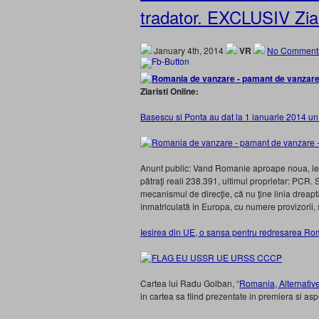
tradator. EXCLUSIV Ziar
January 4th, 2014
VR
No Comment
Ziaristi Online:
Basescu si Ponta au dat la 1 ianuarie 2014 
Anunt public: Vand Romanie aproape noua, iefti
pătraţi reali 238.391, ultimul proprietar: PCR.
mecanismul de direcţie, că nu ţine linia dreapt
înmatriculată în Europa, cu numere provizorii,
Iesirea din UE, o sansa pentru redresarea R
Cartea lui Radu Golban, “
Romania, Alternative
in cartea sa fiind prezentate in premiera si asp