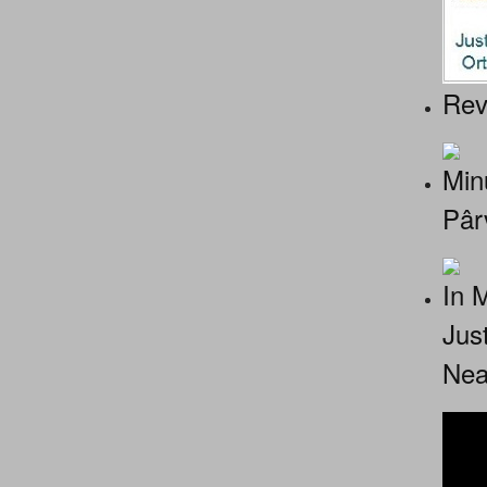
Rev
Minu
Pâr
In 
Jus
Nea