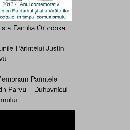
ista Familia Ortodoxa
nile Părintelui Justin
vu
Memoriam Parintele
tin Parvu – Duhovnicul
mului