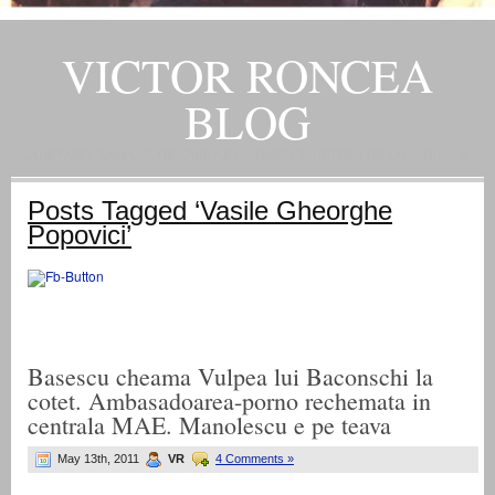
VICTOR RONCEA
BLOG
„ADEVARUL RAMANE, ORICARE AR FI SOARTA SLUJITORILOR SAI" – GH. I. B.
Posts Tagged ‘Vasile Gheorghe
Popovici’
Basescu cheama Vulpea lui Baconschi la
cotet. Ambasadoarea-porno rechemata in
centrala MAE. Manolescu e pe teava
May 13th, 2011
VR
4 Comments »