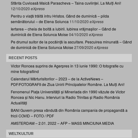
Sfânta Cuvioasă Maică Parascheva – Taina cuviinței. La Mulți Ani!
12/10/2020
eXpress
Pentru o viață trăită întru Hristos. Gând de duminică – pilda
semănătorului – de Elena Solunca
11/10/2020
eXpress
Iertarea – cheia de boltă a iubirii. Iubirea vrăjmașilor – Gând de
duminică de Elena Solunca Moise
04/10/2020
eXpress
Pe drumul suitor de la pocăință la ascultare. Pescuirea minunată – Gând
de duminică de Elena Solunca Moise
27/09/2020
eXpress
RECENT POSTS
Victor Roncea suprins de Agerpres în 13 iunie 1990: O fotografie cu
mine fotografiind
Calendarul Mărturisitorilor – 2023 – de la ActiveNews –
PDF/FOTOGRAFII de Ziua Unirii Principatelor Române. La Mulți Ani!
Fenomenul Piața Universității și Mineriada din 1990 văzute de Victor
Roncea și Nic Hanu. Interviuri la Radio Trinitas și Radio România
Actualități
BANI Guvern presa vândută din România campania de propagandă a
fricii COVID – FOTO / PDF
AMSTERDAM – 2.01. 2022 – AFP – MASS MINCIUNA MEDIA
WELTKULTUR