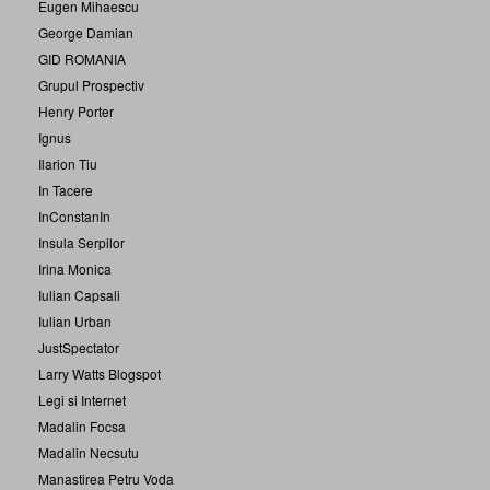
Eugen Mihaescu
George Damian
GID ROMANIA
Grupul Prospectiv
Henry Porter
Ignus
Ilarion Tiu
In Tacere
InConstanIn
Insula Serpilor
Irina Monica
Iulian Capsali
Iulian Urban
JustSpectator
Larry Watts Blogspot
Legi si Internet
Madalin Focsa
Madalin Necsutu
Manastirea Petru Voda