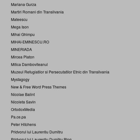
Mariana Gurza
Martiri Romani din Transilvania
Mateescu
Mega Ison
Mihai Ghimpu
MIHAI-EMINESCU.RO
MINERIADA
Mircea Platon
Mitica Damboviteanul
Muzeul Refugiatilor si Persecutatilor Etnic din Transilvania
Mystagogy
New & Free Word Press Themes
Nicolae Balint
Nicoleta Savin
OrtodoxMedia
Pa.ce.pa
Peter Hitchens
Pridvorul lui Laurentiu Dumitru
Pridvorul lui Laurentiu Dumitru Blog