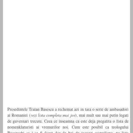
Presedintele Traian Basescu a rechemat azi in tara o serie de ambasadori
ai Romaniei (
vezi lista completa mai jos
), mai mult sau mai putin legati
de guvernari trecute. Ceea ce inseamna ca este deja pregatita o lista de
nomenklaturisti ai vremurilor noi. Cum este posibil ca teologului
Baconschi sa i se fi facut dor de bai de jacuzzi australiene, pe lista