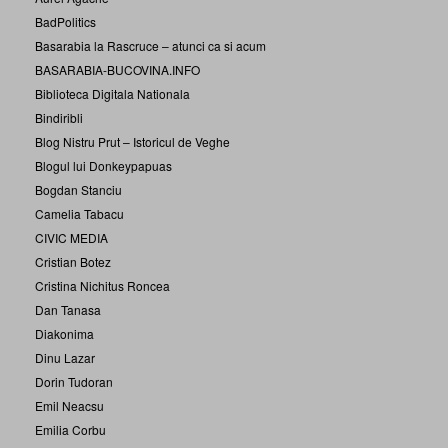
BadPolitics
Basarabia la Rascruce – atunci ca si acum
BASARABIA-BUCOVINA.INFO
Biblioteca Digitala Nationala
Bindiribli
Blog Nistru Prut – Istoricul de Veghe
Blogul lui Donkeypapuas
Bogdan Stanciu
Camelia Tabacu
CIVIC MEDIA
Cristian Botez
Cristina Nichitus Roncea
Dan Tanasa
Diakonima
Dinu Lazar
Dorin Tudoran
Emil Neacsu
Emilia Corbu