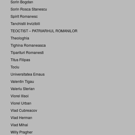
Sorin Bogdan
Sorin Rosca Stanescu
Spirit Romanesc
Tanchistii Invizibili
TEOCTIST – PATRIARHUL ROMANILOR
Theologhia
Tighina Romaneasca
Tiparituri Romanesti
Titus Filipas
Tociu
Universitatea Emaus
Valentin Tigau
Valeriu Sterian
Viorel Ilisoi
Viorel Urban
Vlad Cubreacov
Vlad Herman
Vlad Mihai
Willy Pragher