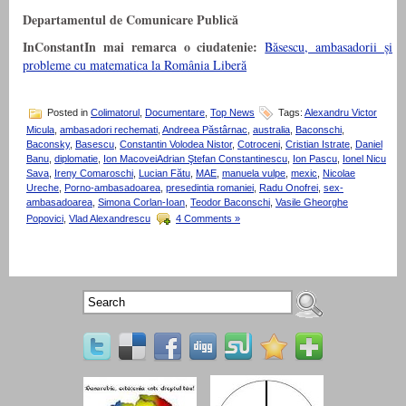
Departamentul de Comunicare Publică
InConstantIn mai remarca o ciudatenie:
Băsescu, ambasadorii și
probleme cu matematica la România Liberă
Posted in
Colimatorul
,
Documentare
,
Top News
Tags:
Alexandru Victor
Micula
,
ambasadori rechemati
,
Andreea Păstârnac
,
australia
,
Baconschi
,
Baconsky
,
Basescu
,
Constantin Volodea Nistor
,
Cotroceni
,
Cristian Istrate
,
Daniel
Banu
,
diplomatie
,
Ion MacoveiAdrian Ştefan Constantinescu
,
Ion Pascu
,
Ionel Nicu
Sava
,
Ireny Comaroschi
,
Lucian Fătu
,
MAE
,
manuela vulpe
,
mexic
,
Nicolae
Ureche
,
Porno-ambasadoarea
,
presedintia romaniei
,
Radu Onofrei
,
sex-
ambasadoarea
,
Simona Corlan-Ioan
,
Teodor Baconschi
,
Vasile Gheorghe
Popovici
,
Vlad Alexandrescu
4 Comments »