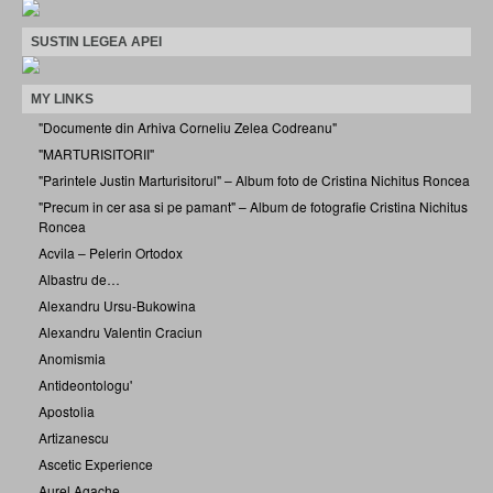
SUSTIN LEGEA APEI
MY LINKS
"Documente din Arhiva Corneliu Zelea Codreanu"
"MARTURISITORII"
"Parintele Justin Marturisitorul" – Album foto de Cristina Nichitus Roncea
"Precum in cer asa si pe pamant" – Album de fotografie Cristina Nichitus
Roncea
Acvila – Pelerin Ortodox
Albastru de…
Alexandru Ursu-Bukowina
Alexandru Valentin Craciun
Anomismia
Antideontologu'
Apostolia
Artizanescu
Ascetic Experience
Aurel Agache