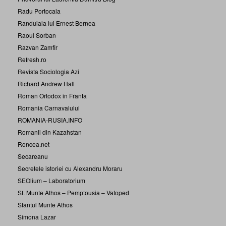
Radu Portocala
Randuiala lui Ernest Bernea
Raoul Sorban
Razvan Zamfir
Refresh.ro
Revista Sociologia Azi
Richard Andrew Hall
Roman Ortodox in Franta
Romania Carnavalului
ROMANIA-RUSIA.INFO
Romanii din Kazahstan
Roncea.net
Secareanu
Secretele istoriei cu Alexandru Moraru
SEOlium – Laboratorium
Sf. Munte Athos – Pemptousia – Vatoped
Sfantul Munte Athos
Simona Lazar