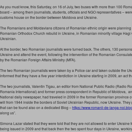
As you must know, this Saturday, on 16 of July, two buses with more than 100 Rom
board – among them journalists, students, officials and NGO representatives – were
customs house on the border between Moldova and Ukraine.
The Romanians and Moldavians citizens of Romanian ethnic origin were planning to 
Romanian Orthodox Church rebuild in Ukraine, in Romanian minority village Ha
Ukrainian.
At the border, two Romanian journalists were turned back. The others, 130 persons
Ukraine and attend the event, following the intervention of the Romanian Consula
by the Romanian Foreign Affairs Ministry (MFA).
The two Romanian journalists were taken by a Police car and taken outside the Ukra
informed that they have a five year interdiction in Ukraine starting in 2009, an act
The two journalists, Valentin Tigau, an editor from National Public Radio (Radio R
Romania International) and former press corespondent in Republic of Moldova, an
National daily newspaper, had traveled in 2009 in the former Romanian province of
will from 1944 inside the borders of Soviet Ukrainian Republic, now Ukraine. They p
that can be found also on a dedicated Blog –
https://www.romanii-de-langa-
noi.blo
along us”.
Simona Lazar stated that they were told that they are not allowed to enter Ukraine for
being issued in 2009 and that back then the two spent four days in Ukraine, workin