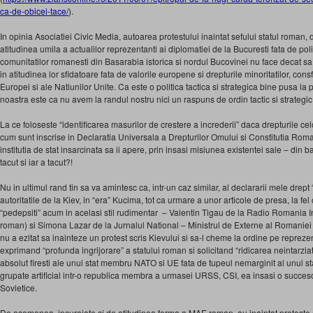
ca-de-obicei-tace/
).
In opinia Asociatiei Civic Media, autoarea protestului inaintat sefului statul roman
atitudinea umila a actualilor reprezentanti ai diplomatiei de la Bucuresti fata de pol
comunitatilor romanesti din Basarabia istorica si nordul Bucovinei nu face decat sa
in atitudinea lor sfidatoare fata de valorile europene si drepturile minoritatilor, cons
Europei si ale Natiunilor Unite. Ca este o politica tactica si strategica bine pusa la
noastra este ca nu avem la randul nostru nici un raspuns de ordin tactic si strategi
La ce foloseste “identificarea masurilor de crestere a increderii” daca drepturile cel
cum sunt inscrise in Declaratia Universala a Drepturilor Omului si Constitutia Roma
institutia de stat insarcinata sa ii apere, prin insasi misiunea existentei sale – din ban
tacut si iar a tacut?!
Nu in ultimul rand tin sa va amintesc ca, intr-un caz similar, al declararii mele drep
autoritatile de la Kiev, in “era” Kucima, tot ca urmare a unor articole de presa, la fel c
“pedepsiti” acum in acelasi stil rudimentar – Valentin Tigau de la Radio Romania Int
roman) si Simona Lazar de la Jurnalul National – Ministrul de Externe al Romaniei
nu a ezitat sa inainteze un protest scris Kievului si sa-l cheme la ordine pe repreze
exprimand “profunda ingrijorare” a statului roman si solicitand “ridicarea neintarzi
absolut firesti ale unui stat membru NATO si UE fata de tupeul nemarginit al unui stat c
grupate artificial intr-o republica membra a urmasei URSS, CSI, ea insasi o succeso
Sovietice.
De asemenea, incurajate si de atitudinea ferma a MAE roman, au inaintat proteste 