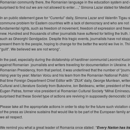
Romanian community there, the Romanian language in the education system and o
surprised to find out we are not allowed to enter…,” Simona Lazar stated for Medi
In an public statement gave for “Curentul” daily, Simona Lazar and Valentin Tigau st
commune problem for Eastern countries with a lack of democracy and who are not 
fundamental rights, such as freedom of movement, freedom of expression and freedo
new. Hundred and thousands of other journalists have suffered for telling the truth. 
such as Gheorghi Gondgadze. Despite this tragic events, journalists have not stoppe
present them to the people, hoping to change for the better the world we live in. T
“guilt”. We believed we are not wrong”.
In the past, especially during the dictatorship of hardliner communist Leonind Kuc
against Romanian journalists and writers traveling for documentation in Ukraine. In 
Romanian Presidency, from that period, it was underlined that the number of “journ
rising year by year: Marian Voicu and his team from the Romanian National Public 
that time Foreign Department Chief Editor with “ZIUA” daily, George Muntean, writer
Cultural and Literature Society from Bukovine, Ion Beldeanu, writer, president of t
Eugen Patras, former vice president al Romanian Cultural Society “Mihai Eminescu
surprised that these Soviet type of actions are reviving in supposedly democratic Uk
Please take all the appropriate actions in order to stop for the future such violatio
of the press as Ukraine sustains that would like to be part of the European family 
we all respect.
We remind you what a great leader of Romania once stated:
“Every Nation has its