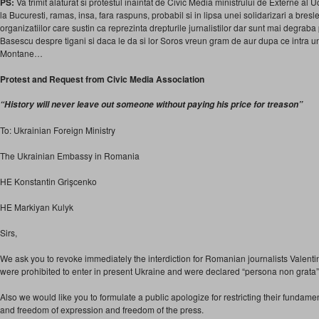
PS:
Va trimit alaturat si protestul inaintat de Civic Media ministrului de Externe al
la Bucuresti, ramas, insa, fara raspuns, probabil si in lipsa unei solidarizari a bres
organizatiilor care sustin ca reprezinta drepturile jurnalistilor dar sunt mai degra
Basescu despre tigani si daca le da si lor Soros vreun gram de aur dupa ce intra un
Montane…
Protest and Request from Civic Media Association
“History will never leave out someone without paying his price for treason”
To: Ukrainian Foreign Ministry
The Ukrainian Embassy in Romania
HE Konstantin Grişcenko
HE Markiyan Kulyk
Sirs,
We ask you to revoke immediately the interdiction for Romanian journalists Valen
were prohibited to enter in present Ukraine and were declared “persona non grata” 
Also we would like you to formulate a public apologize for restricting their fundam
and freedom of expression and freedom of the press.