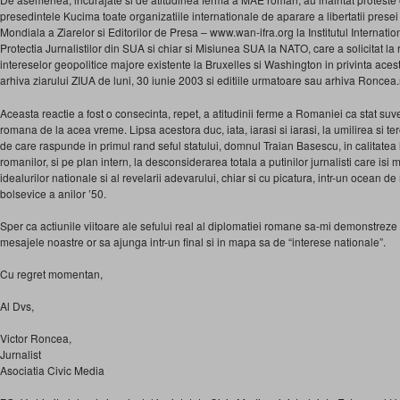
presedintele Kucima toate organizatiile internationale de aparare a libertatii presei s
Mondiala a Ziarelor si Editorilor de Presa – www.wan-ifra.org la Institutul Internati
Protectia Jurnalistilor din SUA si chiar si Misiunea SUA la NATO, care a solicitat la r
intereselor geopolitice majore existente la Bruxelles si Washington in privinta aces
arhiva ziarului ZIUA de luni, 30 iunie 2003 si editiile urmatoare sau arhiva Roncea.
Aceasta reactie a fost o consecinta, repet, a atitudinii ferme a Romaniei ca stat suv
romana de la acea vreme. Lipsa acestora duc, iata, iarasi si iarasi, la umilirea si t
de care raspunde in primul rand seful statului, domnul Traian Basescu, in calitatea l
romanilor, si pe plan intern, la desconsiderarea totala a putinilor jurnalisti care isi 
idealurilor nationale si al revelarii adevarului, chiar si cu picatura, intr-un ocean de
bolsevice a anilor ’50.
Sper ca actiunile viitoare ale sefului real al diplomatiei romane sa-mi demonstrez
mesajele noastre or sa ajunga intr-un final si in mapa sa de “interese nationale”.
Cu regret momentan,
Al Dvs,
Victor Roncea,
Jurnalist
Asociatia Civic Media