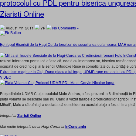
protocolul cu PDL pentru biserica ungure
Ziaristi Online
August 7th, 2011
VR
No Comments »
Epitropul Bisericii de la Hagi Curda terorizat de securitatea ucraineana. MAE roman
refuzat internarea pentru că aflase că, odată cu internarea sa, biserica româneasc
ocupată de credincioşi ai Bisericii Ortodoxe Ruse în complicitate cu autorităţile ucr
Extremism maghiar la Cluj. Dupa placuta lui Iorga, UDMR rupe protocolul cu PDL 
VIDEO
Preşedintele UDMR Cluj, deputatul Mate Andras, a fost prezent la 8 dimineaţă în P
piaţa volantă se deschide sau nu. Când a văzut tarabele producătorilor agricoli inst
Mihail”, Mate a răbufnit şi a declarat că deschiderea acestei pieţe a fost ultima pic
Integral la
Ziaristi Online
Mai multe fotografii de la Hagi Curda la
InConstanIn