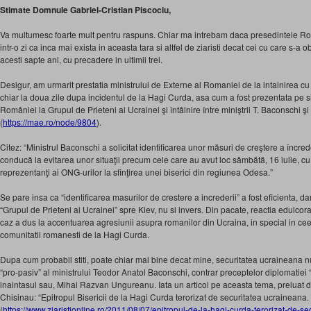
Stimate Domnule Gabriel-Cristian Piscociu,
Va multumesc foarte mult pentru raspuns. Chiar ma intrebam daca presedintele Ro
intr-o zi ca inca mai exista in aceasta tara si altfel de ziaristi decat cei cu care s-a ob
acesti sapte ani, cu precadere in ultimii trei.
Desigur, am urmarit prestatia ministrului de Externe al Romaniei de la intalnirea 
chiar la doua zile dupa incidentul de la Hagi Curda, asa cum a fost prezentata pe 
României la Grupul de Prieteni ai Ucrainei şi întâlnire între miniştrii T. Baconschi ş
(
https://mae.ro/node/9804
).
Citez: “Ministrul Baconschi a solicitat identificarea unor măsuri de creştere a încrede
conducă la evitarea unor situaţii precum cele care au avut loc sâmbătă, 16 iulie, cu 
reprezentanţi ai ONG-urilor la sfinţirea unei biserici din regiunea Odesa.”
Se pare insa ca “identificarea masurilor de crestere a increderii” a fost eficienta, da
“Grupul de Prieteni ai Ucrainei” spre Kiev, nu si invers. Din pacate, reactia edulco
caz a dus la accentuarea agresiunii asupra romanilor din Ucraina, in special in ceea 
comunitatii romanesti de la Hagi Curda.
Dupa cum probabil stiti, poate chiar mai bine decat mine, securitatea ucraineana n
“pro-pasiv” al ministrului Teodor Anatol Baconschi, contrar preceptelor diplomatiei
inaintasul sau, Mihai Razvan Ungureanu. Iata un articol pe aceasta tema, preluat de
Chisinau: “Epitropul Bisericii de la Hagi Curda terorizat de securitatea ucraineana
(
https://www.ziaristionline.ro/2011/08/07/epitropul-de-la-hagi-curda-terorizat-de