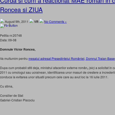
Curda si cum a reactionat MAE roman in c
Roncea si ZIUA
August 9th, 2011
VR
No Comments »
Petitia nr.20748
Data: 09-08
Domnule Victor Roncea,
Va multumim pentru
mesajul adresat Presedintelui României, Domnul Traian Base
Dupa cum probabil stiti deja, ministrul afacerilor externe român
,
(sic)
a solicitat în c
2011 cu omologul sau ucrainean, identificarea unor masuri de crestere a încrederii î
conduca la evitarea unor situatii precum cele care au avut loc la 16 iulie 2011.
Cu stima,
Consilier de Stat
Gabriel-Cristian Piscociu