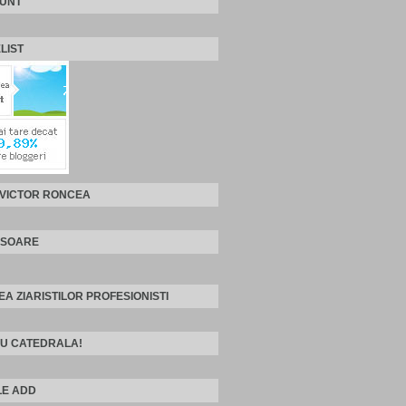
SUNT
LIST
 VICTOR RONCEA
ISOARE
EA ZIARISTILOR PROFESIONISTI
U CATEDRALA!
E ADD