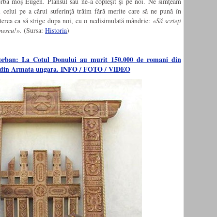
vorbă moş Eugen
.
Plânsul său ne-a copleşit şi pe noi. Ne simţeam
l celui pe a cărui suferinţă trăim fără merite care să ne pună în
terea ca să strige dupa noi, cu o nedisimulată mândrie:
«Să scrieţi
nescu!».
(Sursa:
Historia
)
Sorban: La Cotul Donului au murit 150.000 de romani din
 din Armata ungara. INFO / FOTO / VIDEO