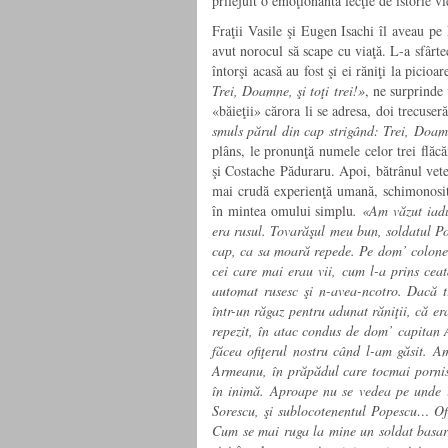
prilejuit o emoţionantă lecţie de istorie v
Fraţii Vasile şi Eugen Isachi îl aveau pe 
avut norocul să scape cu viaţă. L-a sfârte
întorşi acasă au fost şi ei răniţi la picioa
Trei, Doamne, şi toţi trei!»
, ne surprinde 
«băieţii» cărora li se adresa, doi trecuse
smuls părul din cap strigând: Trei, Doamne
plâns, le pronunţă numele celor trei flăc
şi Costache Păduraru. Apoi, bătrânul vete
mai crudă experienţă umană, schimonosit d
în mintea omului simplu
. «Am văzut iad
era rusul. Tovarăşul meu bun, soldatul Po
cap, ca sa moară repede. Pe dom’ colonel
cei care mai erau vii, cum l-a prins ceat
automat rusesc şi n-avea-ncotro. Dacă t
într-un răgaz pentru adunat răniţii, că er
repezit, în atac condus de dom’ capitan 
făcea ofiţerul nostru când l-am găsit. A
Armeanu, în prăpădul care tocmai pornise,
în inimă. Aproape nu se vedea pe unde i
Sorescu, şi sublocotenentul Popescu… Of
Cum se mai ruga la mine un soldat basar