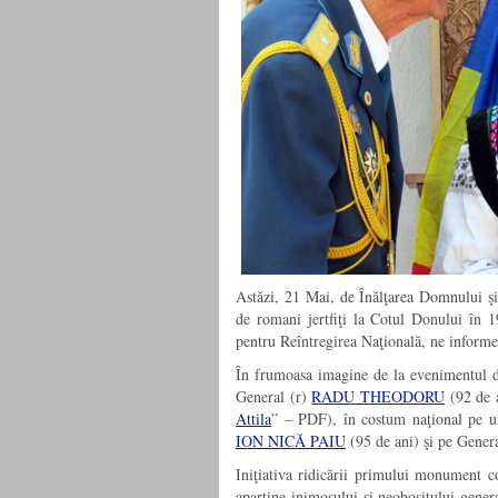
Astăzi, 21 Mai, de Înălţarea Domnului şi
de romani jertfiţi la Cotul Donului în 
pentru Reîntregirea Naţională, ne inform
În frumoasa imagine de la evenimentul de
General (r)
RADU THEODORU
(92 de a
Attila
” – PDF), în costum naţional pe unu
ION NICĂ PAIU
(95 de ani) şi pe Genera
Iniţiativa ridicării primului monument 
aparţine inimosului şi neobositului gene