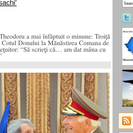
sachi’
heodoru a mai înfăptuit o minune: Troiţă
la Cotul Donului la Mănăstirea Comana de
ieţuitor: “Să scrieţi că… am dat mâna cu
”