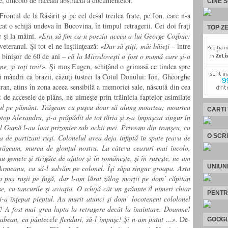
ie, dincolo de răceala abstractă a documentelor.
CINE 
Frontul de la Răsărit şi pe cel de-al treilea frate, pe Ion, care n-a
cat o schijă undeva în Bucovina, în timpul retragerii. Cei doi fraţi
TOP ZE
re şi la mâini.
«Era să fim ca-n poezia aceea a lui George Coşbuc:
veteranul. Şi tot el ne înştiinţează:
«Dar să ştiţi, măi băieţi
– între
ră binişor de 60 de ani –
că la Mirosloveşti a fost o mamă care şi-a
, şi toţi trei!».
Şi moş Eugen, schiţând o grimasă ce tindea spre
ăi mândri ca brazii, căzuţi tustrei la Cotul Donului: Ion, Gheorghe
ran, atins în zona aceea sensibilă a memoriei sale, născută din cea
e accesele de plâns, ne uimeşte prin trăinicia faptelor asimilate
ul pe pământ. Trăgeam cu puşca doar să alung moartea; moartea
CARTI
top Alexandru, şi-a prăpădit de tot tăria şi s-a împuşcat singur în
 Gumă l-au luat prizonier sub ochii mei. Priveam din tranşeu, cu
O SCR
a de partizani ruşi. Colonelul avea deja infiptă în spate ţeava de
răgeam, murea de glonţul nostru. La câteva ceasuri mai încolo,
au gemete şi strigăte de ajutor şi în româneşte, şi în ruseşte, ne-am
UNIUN
Armeanu, ca să-l salvăm pe colonel. Îşi săpa singur groapa. Asta
m pus ruşii pe fugă, dar l-am lăsat zălog morţii pe dom’ căpitan
 cu tancurile şi aviaţia. O schijă cât un grăunte îl nimeri chiar
PENTR
-a înţepat pieptul. Au murit atunci şi dom’ locotenent cololonel
! A fost mai grea lupta la retragere decât la înaintare. Doamne!
abean, cu pântecele flenduri, să-l împuşc! Şi n-am putut …».
De-
GOOGL