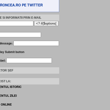
RONCEA.RO PE TWITTER
 SI INFORMATII PRIN E-MAIL
Message:
lay Submit button
abel:
TOR ȘEF
IST LA:
ENTUL ISTORIC
NTUL ZILEI
I ONLINE