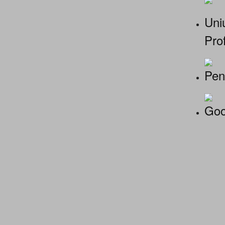
Uniu
Prof
Pen
Goo