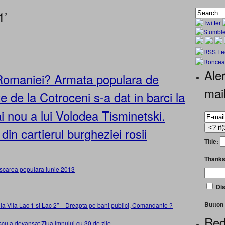
1’
Aler
Romaniei? Armata populara de
mai
e de la Cotroceni s-a dat in barci la
i nou a lui Volodea Tisminetski.
din cartierul burgheziei rosii
Title:
Thanks
Dis
Button 
 la Vila Lac 1 si Lac 2″ – Dreapta pe bani publici, Comandante ?
Red
scu a devansat Ziua Imnului cu 30 de zile