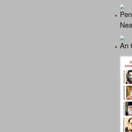
Pen
Nea
An 