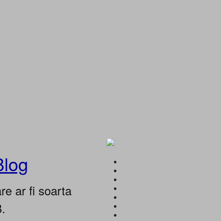
Blog
e ar fi soarta
B.