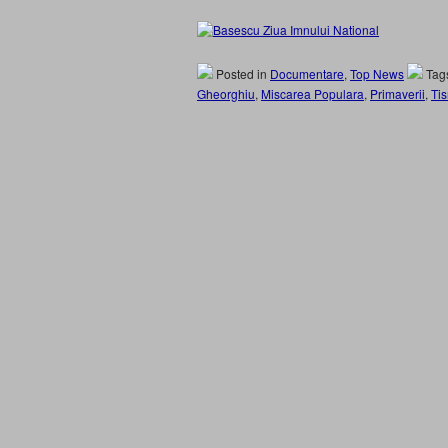
Posted in
Documentare
,
Top News
Tag
Gheorghiu
,
Miscarea Populara
,
Primaverii
,
Ti