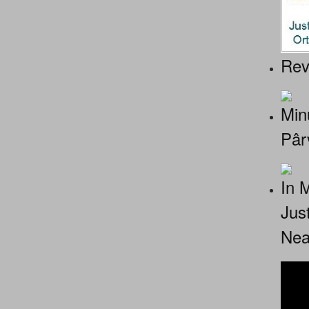
Rev
Minu
Pâr
In 
Jus
Nea