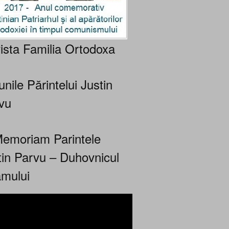
ista Familia Ortodoxa
nile Părintelui Justin
vu
Memoriam Parintele
tin Parvu – Duhovnicul
mului