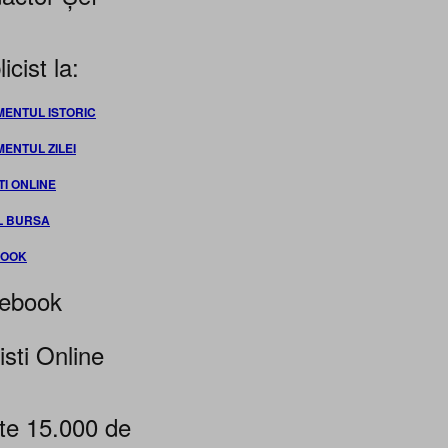
icist la:
MENTUL ISTORIC
MENTUL ZILEI
TI ONLINE
L BURSA
BOOK
ebook
isti Online
te 15.000 de