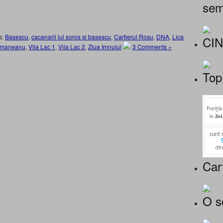
sem
s:
Basescu
,
cacanarii lui soros si basescu
,
Cartierul Rosu
,
DNA
,
Lica
CI
smaneanu
,
Vila Lac 1
,
Vila Lac 2
,
Ziua Imnului
3 Comments »
Top
Car
O s