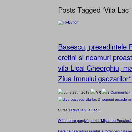
Posts Tagged ‘Vila Lac 
Basescu, presedintele 
cretini si neamuri proast
vila Licai Gheorghiu, ma
Ziua Imnului gaozarilor* 
June 29th, 2013
VR
3 Comments »
Surse:
O diva la Vila Lac 1
O întrebare parșivă pe zi : “Mişcarea Populară
Gafa de cascadorii rasului la Cotroceni : Base