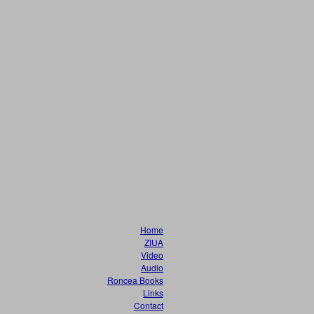
Home
ZIUA
Video
Audio
Roncea Books
Links
Contact