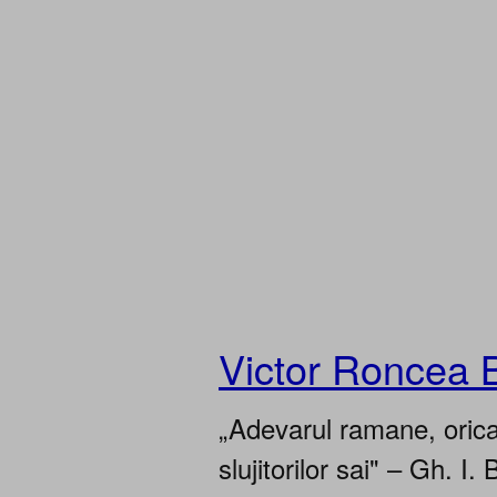
Victor Roncea 
„Adevarul ramane, oricar
slujitorilor sai" – Gh. I. 