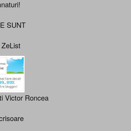
naturi!
NE SUNT
 ZeList
ti Victor Roncea
crisoare