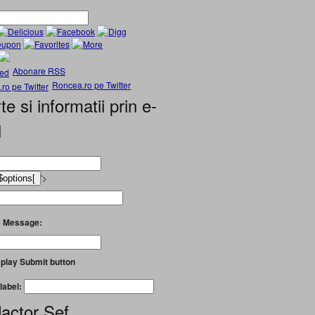
Abonare RSS
Roncea.ro pe Twitter
te si informatii prin e-
l
'>
 Message:
play Submit button
label:
actor Șef