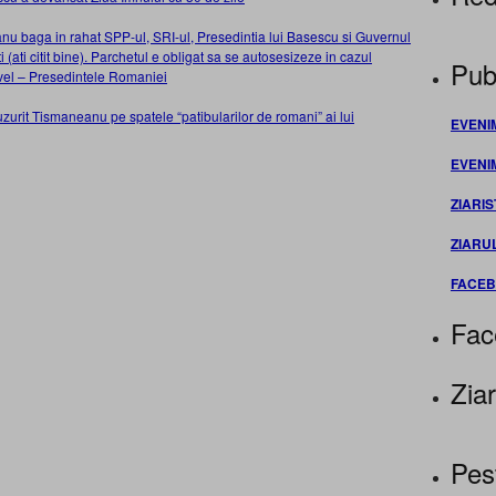
u baga in rahat SPP-ul, SRI-ul, Presedintia lui Basescu si Guvernul
i (ati citit bine). Parchetul e obligat sa se autosesizeze in cazul
Publ
 nivel – Presedintele Romaniei
it Tismaneanu pe spatele “patibularilor de romani” ai lui
EVENI
EVENI
ZIARIS
ZIARU
FACE
Fac
Ziar
Pes