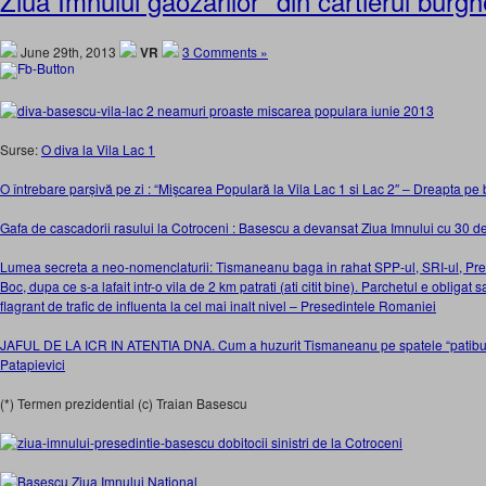
Ziua Imnului gaozarilor* din cartierul burghe
June 29th, 2013
VR
3 Comments »
Surse:
O diva la Vila Lac 1
O întrebare parșivă pe zi : “Mişcarea Populară la Vila Lac 1 si Lac 2″ – Dreapta p
Gafa de cascadorii rasului la Cotroceni : Basescu a devansat Ziua Imnului cu 30 de
Lumea secreta a neo-nomenclaturii: Tismaneanu baga in rahat SPP-ul, SRI-ul, Pre
Boc, dupa ce s-a lafait intr-o vila de 2 km patrati (ati citit bine). Parchetul e obligat
flagrant de trafic de influenta la cel mai inalt nivel – Presedintele Romaniei
JAFUL DE LA ICR IN ATENTIA DNA. Cum a huzurit Tismaneanu pe spatele “patibular
Patapievici
(*) Termen prezidential (c) Traian Basescu