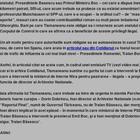
statului: Presedintele Basescu sau Primul Ministru Boc – cel care a dispus insta
kilometri patrati, SRI-ul, care acum trebuie sa probeze ca au existat amenintar
profesorului Munchausen si SPP-ul, care s-a ocupat – la ordinul cui? – de “masu
sporite”, masuri care au costat contribuabililul roman cu mult peste imbaierea
Gheorghiu. Bani pe care Tismaneanu este obligat sa-i returneze acum statului 
Corpului de Control in care se afirma ca a beneficiat de aceste privilegii ilegal.
Un alt motiv pentru care autoritatile sunt obligate sa se autosesizeze in cazul T
nou, de catre Ion Spanu, care arata in
articolul sau din Cotidianul
ca fostul locat
si de trafic de influenta la cel mai inalt nivel – Presedintele Romaniei, Traian B
Astfel, in articolul citat se arata cum, in cadrul unei emisiuni TV (
vezi video mai 
cat si in arhiva Cotidianul, Tismaneanu sustine cu gurita lui cum a intervenit la
care a intervenit la ministrul de Interne Nica pentru pastrarea – ilegala – a pre
functia de director al Arhivelor Nationale.
Iata afirmatia lui Tismaneanu, care trebuie sa intre de urgenta in atentia Parchet
istoric foarte curajos – Dorin Dobrincu, fost director al Arhivelor Nationale (
n.m
“Raportul Final”, numit de Guvernul Tăriceanu, nu de Traian Băsescu, dar men
fost direct implicat în acel episod – în momentul în care ministrul de Interne PSD
Traian Băsescu a intervenit la premierul Emil Boc, şi a fost menţinut dl Dobrincu
sigur, Traian Băsescu
”.
Altfel: