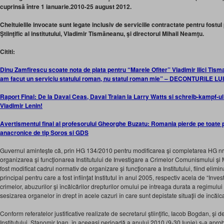
cuprinsă între 1 ianuarie.2010-25 august 2012.
Cheltuielile invocate sunt legate inclusiv de serviciile contractate pentru fostul
Ştiinţific al institutului, Vladimir Tismăneanu, şi directorul Mihail Neamţu.
Cititi:
Dinu Zamfirescu scoate nota de plata pentru “Marele Ofiter” Vladimir Ilici Tism
am facut un serviciu statului roman, nu statul roman mie” – DECONTURILE
Raport Final: De la Davai Ceas, Davai Traian la Larry Watts si schreib-kampf-u
Vladimir Lenin!
Avertismentul final al profesorului Gheorghe Buzatu: Romania pierde pe toate pl
anacronice de tip Soros si GDS
Guvernul aminteşte că, prin HG 134/2010 pentru modificarea şi completarea HG nr. 
organizarea şi funcţionarea Institutului de Investigare a Crimelor Comunismului ş
fost modificat cadrul normativ de organizare şi funcţionare a Institutului, fiind elim
principal pentru care a fost înfiinţat Institutul în anul 2005, respectiv acela de “Investi
crimelor, abuzurilor şi încălcărilor drepturilor omului pe întreaga durata a regimul
sesizarea organelor în drept în acele cazuri în care sunt depistate situaţii de încălca
Conform referatelor justificative realizate de secretarul ştiinţific, Iacob Bogdan, şi 
Institutului, Stanomir Ioan, în aceeaşi perioadă a anului 2010 (9-30 Iunie) s-a aproba