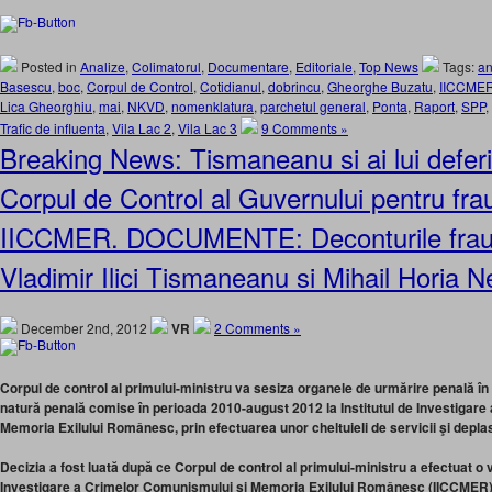
Posted in
Analize
,
Colimatorul
,
Documentare
,
Editoriale
,
Top News
Tags:
an
Basescu
,
boc
,
Corpul de Control
,
Cotidianul
,
dobrincu
,
Gheorghe Buzatu
,
IICCME
Lica Gheorghiu
,
mai
,
NKVD
,
nomenklatura
,
parchetul general
,
Ponta
,
Raport
,
SPP
,
Trafic de influenta
,
Vila Lac 2
,
Vila Lac 3
9 Comments »
Breaking News: Tismaneanu si ai lui deferi
Corpul de Control al Guvernului pentru fra
IICCMER. DOCUMENTE: Deconturile fraudu
Vladimir Ilici Tismaneanu si Mihail Horia 
December 2nd, 2012
VR
2 Comments »
Corpul de control al primului-ministru va sesiza organele de urmărire penală în 
natură penală comise în perioada 2010-august 2012 la Institutul de Investigar
Memoria Exilului Românesc, prin efectuarea unor cheltuieli de servicii şi depla
Decizia a fost luată după ce Corpul de control al primului-ministru a efectuat o ve
Investigare a Crimelor Comunismului şi Memoria Exilului Românesc (IICCMER) 