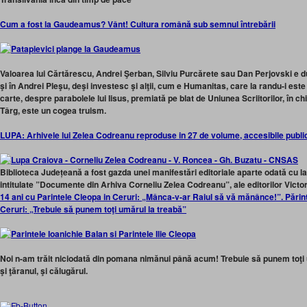
Cum a fost la Gaudeamus? Vânt! Cultura română sub semnul întrebării
Valoarea lui Cărtărescu, Andrei Şerban, Silviu Purcărete sau Dan Perjovski e du
şi în Andrei Pleşu, deşi investesc şi alţii, cum e Humanitas, care la randu-i este
carte, despre parabolele lui Iisus, premiată pe blat de Uniunea Scriitorilor, în ch
Târg, este un cogea truism.
LUPA: Arhivele lui Zelea Codreanu reproduse in 27 de volume, accesibile public
Biblioteca Județeană a fost gazda unei manifestări editoriale aparte odată cu 
intitulate ”Documente din Arhiva Corneliu Zelea Codreanu”, ale editorilor Vic
14 ani cu Parintele Cleopa in Ceruri: „Mânca-v-ar Raiul să vă mănânce!”. Părinte
Ceruri: „Trebuie să punem toţi umărul la treabă”
Noi n-am trăit niciodată din pomana nimănui până acum! Trebuie să punem toţi u
şi ţăranul, şi călugărul.