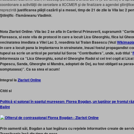
coordonare a activităţii de cercetare a IICCMER şi de finalizare a agendei ştiinţifice
reprezintă
justificarea plăţii cazării şi a mesei, timp de 21 de zile la Vila lac 2 p
Ştiinţific -Tismăneanu Vladimir.
Nota Ziaristi Online: Vila lac 2 se afla in Cartierul Primaverii, supranumit “Carti
Floreasca, si este vila de protocol in care a locuit Lica Gheorghiu, fiica lui Ghe
vecinatatea imediata a Vilei Lac 3, resedinta lui Traian Basescu (Vezi
Wikimapi
in care a locuit pana la implantarea in strainatate, insusi fostul propagandist 
tupeul sa scrie un articol pe portalul lui Soros “Contributlers”, unde, sub titlul “
informeaza ca “Lica Gheorghiu, sotul ei Gheorghe Radoi si cei trei copii ai Lica
Popescu, Sanda, Gheorghe si Mandra, adoptati de Dej, au fost obligati sa parasea
somptuoasa)”. Ca sa stea el acum!
Integral la
Ziaristi Online
Cititi si
Politică și spionaj în spațiul mureșean: Florea Bogdan, un luptător pe frontul răzb
Balint
Prin oamenii săi, Bogdan a luat legătura cu reţelele informative create de servi
Transilvania încă din timp de pace