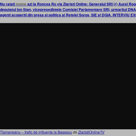
Nu ratati
maine
azi la Roncea Ro via Ziaristi Online: Generalul SRI (r) Aurel R
deputatul Ion Stan, vicepresedintele Comisiei Parlamentare SRI, urmaritul DNA. A
agenti acoperiti din presa si politica ai Retelei Soros, SIE si DGIA. INTERVIU 
Tismaneanu – trafic de influenta la Basescu
de
ZiaristiOnlineTV