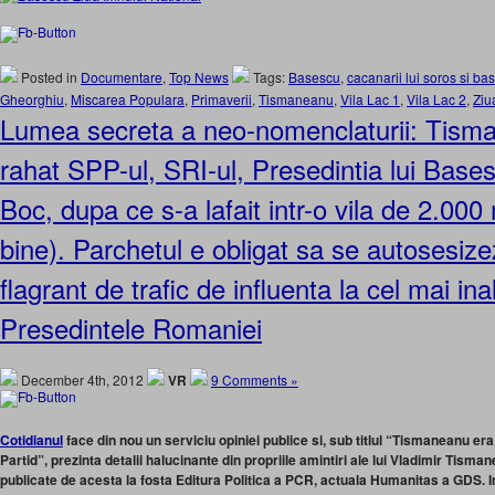
Posted in
Documentare
,
Top News
Tags:
Basescu
,
cacanarii lui soros si ba
Gheorghiu
,
Miscarea Populara
,
Primaverii
,
Tismaneanu
,
Vila Lac 1
,
Vila Lac 2
,
Ziu
Lumea secreta a neo-nomenclaturii: Tism
rahat SPP-ul, SRI-ul, Presedintia lui Base
Boc, dupa ce s-a lafait intr-o vila de 2.000 m
bine). Parchetul e obligat sa se autosesize
flagrant de trafic de influenta la cel mai inal
Presedintele Romaniei
December 4th, 2012
VR
9 Comments »
Cotidianul
face din nou un serviciu opiniei publice si, sub titlul “Tismaneanu era
Partid”, prezinta detalii halucinante din propriile amintiri ale lui Vladimir Tisma
publicate de acesta la fosta Editura Politica a PCR, actuala Humanitas a GDS. I