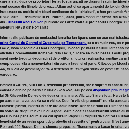
care a stat, dupa ce proprietarii lor au fost aruncati pe drumuri sau in inchisor
sunt scoase din filmele de groaza. Aflam astfel ca apartamentul de lux din Grigo
inzestrase cu mobila si tablouri confiscate de la “chiaburi”, a fost preluat de f
Rosie, care …”renuntase la el”. Normal, daca, potrivit documentelor din Arhive
din
Jurnalulul Anei Pauker
, publicate de Larry Watts si profesorul Gheorghe Buza
agenturii NKVD din Romania!
Informatiile publicate de neobositul jurnalist Ion Spanu sunt cu atat mai folosit
prins Corpul de Control al Guvernului pe Tismaneanu
ca a trait, din nou, ca-n puf
Lac 2, fosta resedinta a Licai Gheorghiu, un casoi pe malul lacului Floreasca m
oficiala a presedintelui Romaniei, Vila Lac 3, cu care se invecineaza. Fostul p
sa-si spele trecutul deconspirat de profitor al tuturor regimurilor, sustine ca ar f
somptuoasa vila a nomenclaturii din care a facut si el parte. Citez de pe blogul 
dat, la o vila de protocol pentru a beneficia de un regim sporit de protectie si se
oarecare…
Potrivit RAAPPS, Vila Lac 3, resedinta prezidentiala, are o suprafata construi
constata oricine pe harta alaturata (
) sau pe cea
disponibila prin imagin
vezi foto
lui Gh Gheorghiu Dej este de doua ori mai mare. Vila Lac 3 are si etaj. Nu este f
pe care n-am avut ocazia sa o vizitez. Deci “o vila de protocol” = o vila oarecare
kilometri patrati, in cazul in care are doua nivele. Dar declaratia lui Tismaneanu,
un astfel de drept, releva un alt aspect, care a costat contribuabilul roman cu 
presupunea pana acum si de cat apare in Raportul Corpului de Control al Guvern
beneficiat de un regim sporit de protectie si securitate” pentru ca ar fi fost am
Romania??? Buuun. Dintr-o singura propozitie, Tismaneanu a bagat in rahat vreo t