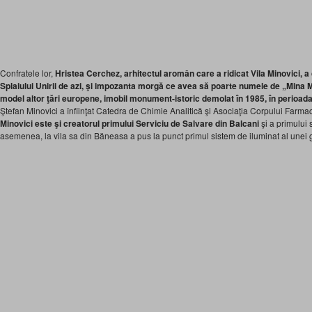
Confratele lor,
Hristea Cerchez, arhitectul aromân care a ridicat Vila Minovici, a 
Splaiului Unirii de azi, şi impozanta morgă ce avea să poarte numele de „Mina 
model altor ţări europene, imobil monument-istoric demolat în 1985, în perioad
Ştefan Minovici a înfiinţat Catedra de Chimie Analitică şi Asociaţia Corpului Farm
Minovici este şi creatorul primului Serviciu de Salvare din Balcani
şi a primului 
asemenea, la vila sa din Băneasa a pus la punct primul sistem de iluminat al unei g