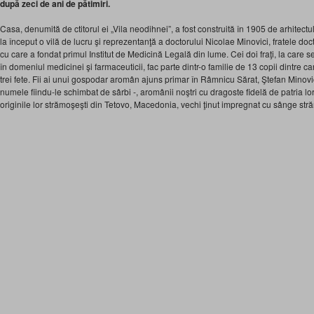
după zeci de ani de pătimiri.
Casa, denumită de ctitorul ei „Vila neodihnei”, a fost construită în 1905 de arhitectul
la început o vilă de lucru şi reprezentanţă a doctorului Nicolae Minovici, fratele do
cu care a fondat primul Institut de Medicină Legală din lume. Cei doi fraţi, la care 
în domeniul medicinei şi farmaceuticii, fac parte dintr-o familie de 13 copii dintre ca
trei fete. Fii ai unui gospodar aromân ajuns primar în Râmnicu Sărat, Ştefan Minovici
numele fiindu-le schimbat de sârbi -, aromânii noştri cu dragoste fidelă de patria 
originile lor strămoşeşti din Tetovo, Macedonia, vechi ţinut impregnat cu sânge str