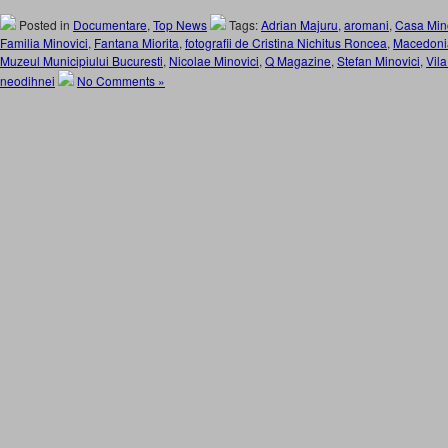
Posted in
Documentare
,
Top News
Tags:
Adrian Majuru
,
aromani
,
Casa Min
Familia Minovici
,
Fantana Miorita
,
fotografii de Cristina Nichitus Roncea
,
Macedoni
Muzeul Municipiului Bucuresti
,
Nicolae Minovici
,
Q Magazine
,
Stefan Minovici
,
Vila
neodihnei
No Comments »