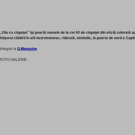
„Vila cu clopoţei” îşi poartă numele de la cei 40 de clopoţei din sticlă colorată ag
foişorul clădirii în stil neoromânesc, ridicată, simbolic, la poarta de nord a Capit
Integral la
Q Magazine
FOTO-GALERIE: