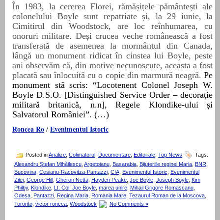
În 1983, la cererea Florei, rămășițele pământești ale
colonelul
ui Boyle
sunt repatriate
și, la 29 iunie, la
Cimitirul din Woodstock, are loc reînhumarea, cu
onoruri militare. Deși crucea veche românească a fost
transferată
de asemenea
la mormântul din Canada,
lângă un monument ridicat în cinstea
lui Boyle
, peste
ani observăm că, din motive necunoscute, aceasta a fost
placată sau înlocuită cu o copie din marmură neagră.
Pe
monument stă scris:
“Locotenent Colonel Joseph W.
Boyle D.S.O.
[Distinguished Service Order – decora
ție
militară britanică, n.n
]
, Regele
Klondike-ului
și
Salvatorul României”. (…)
Roncea Ro
/
Evenimentul Istoric
Posted in
Analize
,
Colimatorul
,
Documentare
,
Editoriale
,
Top News
Tags:
Alexandru Ștefan Mihăilescu
,
Argetoianu
,
Basarabia
,
Bijuteriile reginei Maria
,
BNR
,
Bucovina
,
Cesianu-Racovitza-Pantazzi
,
CIA
,
Evenimentul Istoric
,
Evenimentul
Zilei
,
George Hill
,
Gheron Netta
,
Hayden Peake
,
Joe Boyle
,
Joseph Boyle
,
Kim
Philby
,
Klondike
,
Lt. Col. Joe Boyle
,
marea unire
,
Mihail Grigore Romascanu
,
Odesa
,
Pantazzi
,
Regina Maria
,
Romania Mare
,
Tezaurul Roman de la Moscova
,
Toronto
,
victor roncea
,
Woodstock
No Comments »