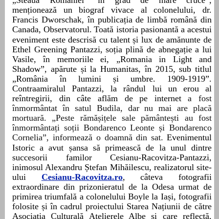
„Steaua României” în grad de mare cruce”,
menționează un biograf vivace al colonelului, d
r.
Francis Dworschak, în publicația de limbă română din
Canada, Observatorul.
Toat
ă istoria pasionantă a acestui
eveniment este descrisă cu talent și lux de amănunte de
Ethel Greening Pantazzi, soția plină de abnegație a lui
Vasile, în memoriile ei, „Romania in Light and
Shadow”, apărute și la Humanitas, în 2015, sub titlul
„România în lumini și umbre. 1909-1919”.
Contraamiralul Pantazzi, la r
ândul lui un erou al
reîntregirii, din câte aflăm de pe internet
a fost
înmormântat în satul Budila, dar nu mai are placă
mortuară. „Peste rămășițele sale pământești au fost
înmormântați soții Bondarenco Leonte și Bondarenco
Cornelia”, informează o doamnă din sat.
Evenimentul
Istoric a avut
șansa să primească de la unul dintre
succesorii familor Cesianu-Racovitza-Pantazzi,
inimosul Alexandru Ștefan Mihăilescu, realizatorul site-
ului
Cesianu-Racovitza.ro
, câteva fotografii
extraordinare din prizonieratul de la Odesa urmat de
primirea triumfală a colonelului Boyle la Iași, fotografii
folosite și în cadrul proiectului Starea Națiunii de către
Asociația Culturală Atelierele Albe și care reflectă,