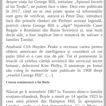
despre viața lui George Hill, intitulate „Spionul favorit
al lui Troțki”,
ne putem face o idee. De
și este publicată
în 2017, când nu se mai poate spune că informațiile
sunt greu de verificat, autorul ei Peter Day, introduce
încă din primele rânduri ale Prefeței aceeași legendă,
potrivit căreia George Hill a „răpit” bijuteriile Casei
Regale a României din Rusia Sovietică și, mai mult
decât atât, a fost implicat într-o tentativă de salvare a
familiei Țarului.
Analistul CIA Hayden Peake a recenzat cartea pentru
ofițerii americani de intelligence și consideră că cel
puțin titlul ei e cam tras de păr. Tot el pomenește în
treacăt că celebra cârtiță sovietică din serviciul secret
britanic, defectorul Kim Philby, îl amintește pe
fostul
s
ău coleg în memoriile sale publicate în 1968 drept
„veselul George Hill”. (…)
Crucea românească a lui Boyle
Născut pe 6 noiembrie 1867 la Toronto dintr-o familie
scoțiano-irlandeză, Boyle a murit pe 14 aprilie 1923 în
casa unui prieten din Hampton Hill, în apropierea
Londrei, unde a și fost înmormântat. Ca și Maria, a