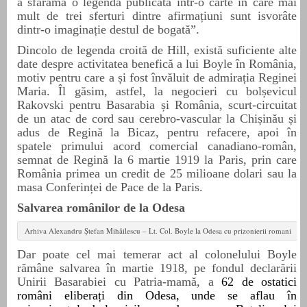
a sfărâma o legendă publicată într-o carte în care mai
mult de trei sferturi dintre afirmațiuni sunt isvorâte
dintr-o imaginație destul de bogată”.
Dincolo de legend
a croită de Hill, există suficiente alte
date despre activitatea benefică a lui Boyle în România,
motiv pentru care a și fost învăluit de admirația Reginei
Maria. Îl găsim, astfel, la negocieri cu bolșevicul
Rakovski pentru Basarabia și România, scurt-circuitat
de un atac de cord sau cerebro-vascular la Chișinău și
adus de Regină la Bicaz, pentru refacere, apoi în
spatele primului acord comercial canadiano-român,
semnat de Regină la 6 martie 1919 la Paris, prin care
România primea un credit de 25 milioane dolari sau la
masa Conferinței de Pace de la Paris.
Salvarea românilor de la Odesa
Arhiva Alexandru Ștefan Mihăilescu – Lt. Col. Boyle la Odesa cu prizonierii romani
Dar poate cel mai temerar act al colonelului Boyle
rămâne salvarea în martie 1918, pe fondul declarării
Unirii Basarabiei cu Patria-mamă, a
62 de ostatici
români eliberați din Odesa, unde se aflau în