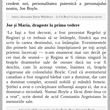
credem noi, personalitatea puternică a personajului
nostru, Joe Boyle.
Arhiva Alexandru Ștefan Mihăilescu – Lt Col Boyle la Iasi cu prizonierii salvati
Joe și Maria, dragoste la prima vedere
La Iaşi a fost decorat, a fost prezentat Regelui şi
“
Reginei şi ce trebuia să se întâmple, fiindcă aşa era
scris în cartea destinului, s-a întâmplat. Evenimentele
din primele luni ale anului împrăştiaseră pe toţi aceşti
prieteni încercaţi — n-am enumerat mai sus decât pe
cei mai de seamă— şi Regina ar fi rămas singură în
braţele doamnelor sale de onoare dacă nu s-ar fi
deschis, cam în aceeaşi vreme, înaintea ei, braţele
viguroase ale colonelului Boyle. Cred că aventurierul
canadian a fost singurul bărbat care a dominat, dar care
a dominat complet, această nobilă şi mândră femeie.
Ştirbei a avut o covârşitoare influenţă asupra ei, dar n-a
dominat-o niciodată. Numai Boyle a făcut dintr-însa ce
a vrut”,
scrie
destul de acid
Constantin Argetoianu
î
n
memoriile
sale
.
Articol din 1938 scris de fiica lui Joe Boyle, Flora Alexander Boyle