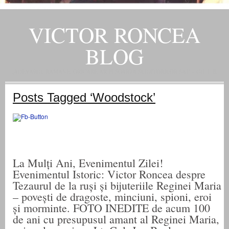
VICTOR RONCEA
BLOG
„ADEVARUL RAMANE, ORICARE AR FI SOARTA SLUJITORILOR SAI" – GH. I. B.
Posts Tagged ‘Woodstock’
La Mulți Ani, Evenimentul Zilei!
Evenimentul Istoric: Victor Roncea despre
Tezaurul de la ruși și bijuteriile Reginei Maria
– povești de dragoste, minciuni, spioni, eroi
și morminte. FOTO INEDITE de acum 100
de ani cu presupusul amant al Reginei Maria,