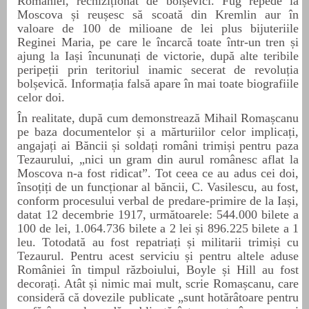
României, rechiziționat de bolșevici. Fug repede la
Moscova și reușesc să scoată din Kremlin aur în
valoare de 100 de milioane de lei plus bijuteriile
Reginei Maria, pe care le încarcă toate într-un tren și
ajung la Iași încununați de victorie, după alte teribile
peripeții prin teritoriul inamic secerat de revoluția
bolșevică. Informația falsă apare în mai toate biografiile
celor doi.
În realitate, după cum demonstrează Mihail Romașcanu
pe baza documentelor și a mărturiilor celor implicați,
angajați ai Băncii și soldați români trimiși pentru paza
Tezaurului, „nici un gram din aurul românesc aflat la
Moscova n-a fost ridicat”.
Tot ceea ce au adus cei doi,
însoțiți de un funcționar al băncii, C. Vasilescu, au fost,
conform procesului verbal de predare-primire de la Iași,
datat 1
2
decembrie 1917, următoarele: 544.000 bilete a
100 de lei, 1.064.736 bilete a 2 lei și 896.225 bilete a 1
leu. Totodată au fost repatriați și militarii trimiși cu
Tezaurul.
Pentru acest serviciu
și pentru altele aduse
României în timpul războiului, Boyle și Hill au fost
decorați. Atât și nimic mai mult, scrie Romașcanu, care
consideră că dovezile publicate „sunt hotărâtoare pentru