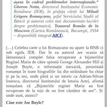
aşeza în cadrul problemelor internaţionale.“
Gheron Netta
, directorul Institutului Economic
Românesc (IER), în prefața cărții lui
Mihail
Grigore Romaşcanu
, şeful Serviciului Studii al
Băncii şi autorul celei mai documentate lucrări
despre problematică,
Tezaurul Român de la
Moscova
(Cartea Românească, Bucureşti, 1934
– disponibilă integral
AICI
).
(…) Celebra carte a lui Romașcanu nu apare la BNR ci
sub egida IER. Dar în ea autorul are ocazia să
lămurească complet falsa recuperare a bijuteriilor
Reginei Maria de către spionii George Alexander Hill și
Joseph Boyle, o informație inexactă, prezentată
romanțat în toate biografiile lui din străinătate ba chiar
și pe la noi, unde până și un istoric ca Adrian-Silvan
Ionescu, directorul Institutului de Istoria Artei, afirmă
nonșalant că „Bijuteriile reginei Maria
au fost
recuperate de la ruși de un fost căutător de aur”. Și
unde sunt, atunci?
Cine este Joe Boyle?