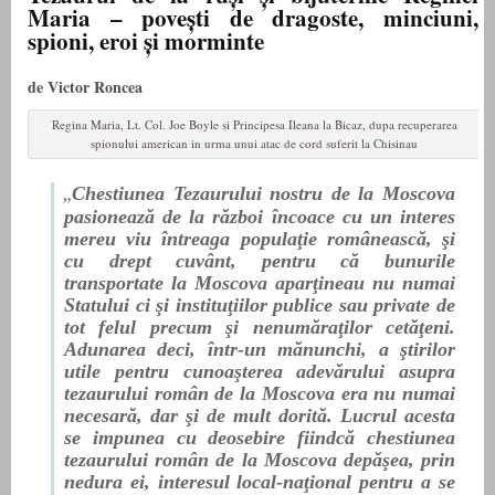
Maria – povești de dragoste, minciuni,
spioni, eroi și morminte
de Victor Roncea
Regina Maria, Lt. Col. Joe Boyle si Principesa Ileana la Bicaz, dupa recuperarea
spionului american in urma unui atac de cord suferit la Chisinau
Chestiunea Tezaurului nostru de la Moscova
„
pasionează de la război încoace cu un interes
mereu viu întreaga populaţie românească, şi
cu drept cuvânt, pentru că bunurile
transportate la Moscova aparţineau nu numai
Statului ci şi instituţiilor publice sau private de
tot felul precum şi nenumăraţilor cetăţeni.
Adunarea deci, într-un mănunchi, a ştirilor
utile pentru cunoaşterea adevărului asupra
tezaurului român de la Moscova era nu numai
necesară, dar şi de mult dorită. Lucrul acesta
se impunea cu deosebire fiindcă chestiunea
tezaurului român de la Moscova depăşea, prin
nedura ei, interesul local-naţional pentru a se