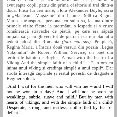
avut șapte copii, patru din prima căsătorie și trei dintr-a
doua. Fiica lui cea mare, Flora Alexander Boyle, scri
a
în „
Maclean’s
Magazine” din 1 iunie 1938 că Regina
Maria a transportat personal cu suita sa,
la una dintre
primele
vizite
făcute
la
mormânt
,
o
lespede ș
i o cruce
românească străveche de piatră, pe care era săpată
inițiala sa și un ghiveci tot de piatră în care a plantat o
iederă
adus
ă
din România
(foto mai sus)
. Pe placă,
Regina Maria, a înscris două versuri din poezia „Legea
Yukonului”
de
Robert William Service, un poet din
teritoriile bătute de Boyle:
“A man with the heart of a
Viking And the simple faith of a
child.”
– “
Un om cu
inima unui viking şi credinţ
a simpl
ă a unui copil“. Dar
strofa întreagă cuprinde și restul poveștii de dragoste a
Reginei-soldat:
And I wait for the men who will win me – and I will
„
not be won in a day;/ And I will not be won by
weaklings, subtle, suave and mild,/ But by men with
hearts of vikings, and with the simple faith of a child/
Desperate, strong, and restless, unthrottled by fear or
defeat.”