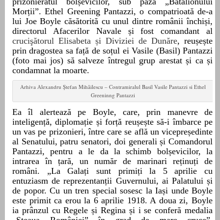
prizonieratul bolșevicilor, sub paza „Batalionului
Morții”. Ethel Greening Pantazzi, o compatrioată de-a
lui Joe Boyle căsătorită cu unul dintre românii închiși,
directorul Afacerilor Navale și fost comandant al
crucişătorul Elisabeta și Diviziei de Dunăre
, reușește
prin dragostea sa față de soțul ei Vasile (Basil) Pantazzi
(foto mai jos) să salveze întregul grup arestat și ca și
condamnat la moarte.
Arhiva Alexandru Ștefan Mihăilescu – Contramiralul Basil Vasile Pantazzi si Ethel
Greeninng Pantazzi
Ea îl alertează pe Boyle, care, prin manevre de
inteligență, diplomație și forță reușește să-i îmbarce pe
un vas pe prizonieri, între care se află un vicepreședinte
al Senatului, patru senatori, doi generali și Comandorul
Pantazzi, pentru a le da la schimb bolșevicilor, la
intrarea în țară, un număr de marinari reținuți de
români.
„
L
a Galați sunt primiți la 5 aprilie cu
entuziasm de reprezentanții Guvernului, ai Palatului și
de popor. Cu un tren special sosesc la Iași unde Boyle
este primit ca erou la 6 aprilie 1918. A doua zi, Boyle
ia prânzul cu Regele și Regina și i se conferă medalia