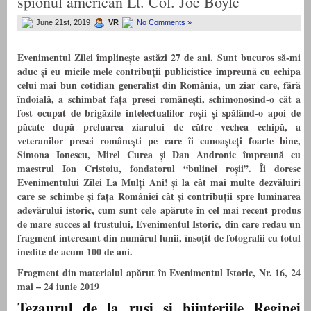
spionul american Lt. Col. Joe Boyle
June 21st, 2019
VR
No Comments »
Evenimentul Zilei împlinește astăzi 27 de ani. Sunt bucuros să-mi
aduc și eu micile mele contribuții publicistice împreună cu echipa
celui mai bun cotidian generalist din România, un ziar care, fără
îndoială, a schimbat fața presei românești, schimonosind-o cât a
fost ocupat de brigăzile intelectualilor roșii și spălând-o apoi de
păcate după preluarea ziarului de către vechea echipă, a
veteranilor presei românești pe care îi cunoașteți foarte bine,
Simona Ionescu, Mirel Curea și Dan Andronic împreună cu
maestrul Ion Cristoiu, fondatorul “bulinei roșii”. Îi doresc
Evenimentului Zilei La Mulți Ani! și la cât mai multe dezvăluiri
care se schimbe și fața României cât și contribuții spre luminarea
adevărului istoric, cum sunt cele apărute în cel mai recent produs
de mare succes al trustului, Evenimentul Istoric, din care redau un
fragment interesant din numărul lunii, însoțit de fotografii cu totul
inedite de acum 100 de ani.
Fragment din materialul apărut în Evenimentul Istoric, Nr. 16, 24
mai – 24 iunie 2019
Tezaurul de la ruși și bijuteriile Reginei