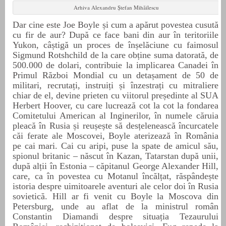
Arhiva Alexandru Ștefan Mihăilescu
Dar cine este Joe Boyle și cum a apărut povestea cusută
cu fir de aur? După ce face bani din aur în teritoriile
Yukon, câștigă un proces de înșelăciune cu faimosul
Sigmund Rotshchild de la care obține suma datorată, de
500.000 de dolari, contribuie la implicarea Canadei în
Primul Război Mondial cu un detașament de 50 de
militari, recrutați, instruiți și înzestrați cu mitraliere
chiar de el, devine prieten cu viitorul președinte al SUA
Herbert Hoover, cu care lucrează cot la cot la fondarea
Comitetului American al Inginerilor, în numele căruia
pleacă în Rusia și reușește să desțelenească încurcatele
căi ferate ale Moscovei, Boyle aterizează în România
pe cai mari. Cai cu aripi, puse la spate de amicul său,
spionul britanic – născut în Kazan, Tatarstan după unii,
după alții în Estonia – căpitanul George Alexander Hill,
care, ca în povestea cu Motanul încălțat, răspândește
istoria despre uimitoarele aventuri ale celor doi în Rusia
sovietică. Hill ar fi venit cu Boyle la Moscova din
Petersburg, unde au aflat de la ministrul român
Constantin Diamandi despre situația Tezaurului