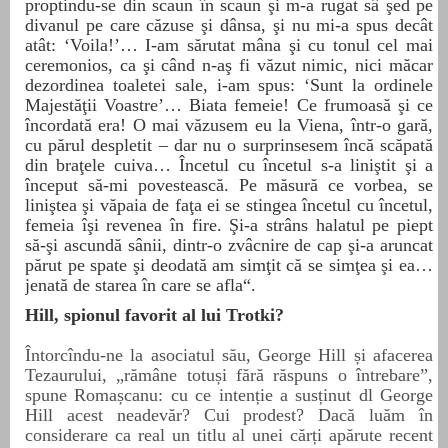
proptindu-se din scaun în scaun şi m-a rugat sâ şed pe
divanul pe care căzuse şi dânsa, şi nu mi-a spus decât
atât: ‘Voila!’… I-am sărutat mâna şi cu tonul cel mai
ceremonios, ca şi când n-aş fi văzut nimic, nici măcar
dezordinea toaletei sale, i-am spus: ‘Sunt la ordinele
Majestăţii Voastre’… Biata femeie! Ce frumoasă şi ce
încordată era! O mai văzusem eu la Viena, într-o gară,
cu părul despletit – dar nu o surprinsesem încă scăpată
din braţele cuiva… Încetul cu încetul s-a liniştit şi a
început să-mi povestească. Pe măsură ce vorbea, se
liniştea şi văpaia de faţa ei se stingea încetul cu încetul,
femeia îşi revenea în fire. Şi-a strâns halatul pe piept
să-şi ascundă sânii, dintr-o zvâcnire de cap şi-a aruncat
părut pe spate şi deodată am simţit că se simţea şi ea…
jenată de starea în care se afla“.
Hill, spionul favorit al lui Trotki?
Întorcîndu-ne la asociatul său, George Hill și afacerea
Tezaurului, „rămâne totuși fără răspuns o întrebare”,
spune Roma
șcanu: cu ce intenție a susținut dl George
Hill acest neadevăr
? Cui prodest? Dac
ă luăm în
considerare ca real un titlu al unei cărți apărute recent