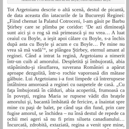
Tot Argetoianu descrie o altă scenă, destul de picantă,
de data aceasta din iatacurile de la
București
Reginei:
„Fiind chemat la Palatul Cotroceni, l-am găsit pe Barbu
Ştirbey care se plimba pe coridor: ‘De azi dimineaţă
sunt aici şi o rog să mă primească şi nu vrea… A luat
ceaiul cu Boyle, a ieşit apoi călare cu Boyle, s-a închis
după asta cu Boyle şi acum e cu Boyle… Pe mine nu
vrea să mă vadă’“, se plângea Ştirbey, eternul amant al
reginei. Când a intrat la regină, Argetoianu a nimerit
într-un cuib al amorului. Despletită şi îmbujorată, abia
stăpânindu-şi răsuflarea, suverana României a apărut
aproape dezgolită, într-o rochie vaporoasă din mătase
gălbuie. Lui Argetoianu i-a fost limpede că întrerupsese
întâlnirea amoroasă a reginei cu oaspetele de casă. „Cu
faţa îmbujorată în călduri, abia acoperită, frumoasă ca
în poveşti, regina Maria se rupsese vădit din braţele
amorului şi, bacantă îmbătată de fericire, a înaintat spre
mine cu paşi de balet, pe când uşa din fund, prin care
fugise amorul, se închidea – nu însă destul de repede ca
ochii mei ageri să nu fi prins silueta canadianului…
Încurcată, zdrobită, extaziată, regina a venit spre mine,