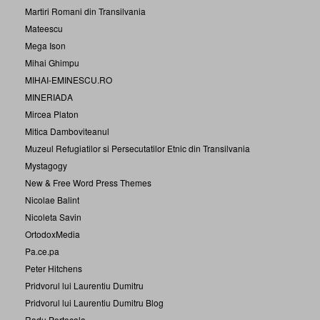
Martiri Romani din Transilvania
Mateescu
Mega Ison
Mihai Ghimpu
MIHAI-EMINESCU.RO
MINERIADA
Mircea Platon
Mitica Damboviteanul
Muzeul Refugiatilor si Persecutatilor Etnic din Transilvania
Mystagogy
New & Free Word Press Themes
Nicolae Balint
Nicoleta Savin
OrtodoxMedia
Pa.ce.pa
Peter Hitchens
Pridvorul lui Laurentiu Dumitru
Pridvorul lui Laurentiu Dumitru Blog
Radu Portocala