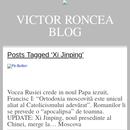
VICTOR RONCEA
BLOG
„ADEVARUL RAMANE, ORICARE AR FI SOARTA SLUJITORILOR SAI" – GH. I. B.
Posts Tagged ‘Xi Jinping’
Vocea Rusiei crede in noul Papa iezuit,
Francisc I: “Ortodoxia moscovită este unicul
aliat al Catolicismului adevărat”. Romanilor li
se prevede o “apocalipsa” de toamna.
UPDATE: Xi Jinping, noul presedinte al
Chinei, merge la… Moscova