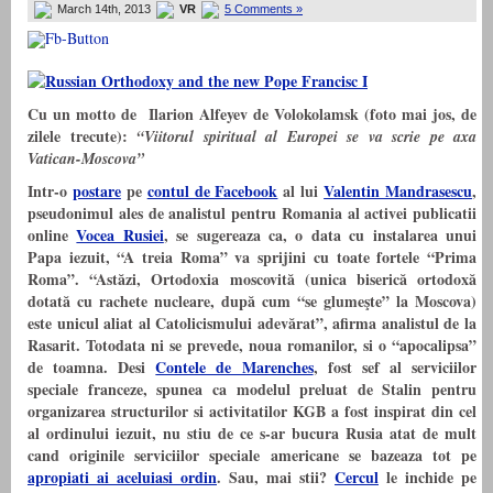
March 14th, 2013
VR
5 Comments »
Cu un motto de Ilarion Alfeyev de Volokolamsk (foto mai jos, de
zilele trecute):
“Viitorul spiritual al Europei se va scrie pe axa
Vatican-Moscova”
Intr-o
postare
pe
contul de Facebook
al lui
Valentin Mandrasescu
,
pseudonimul ales de analistul pentru Romania al activei publicatii
online
Vocea Rusiei
, se sugereaza ca, o data cu instalarea unui
Papa iezuit, “A treia Roma” va sprijini cu toate fortele “Prima
Roma”. “Astăzi, Ortodoxia moscovită (unica biserică ortodoxă
dotată cu rachete nucleare, după cum “se glumeşte” la Moscova)
este unicul aliat al Catolicismului adevărat”, afirma analistul de la
Rasarit. Totodata ni se prevede, noua romanilor, si o “apocalipsa”
de toamna. Desi
Contele de Marenches
, fost sef al serviciilor
speciale franceze, spunea ca modelul preluat de Stalin pentru
organizarea structurilor si activitatilor KGB a fost inspirat din cel
al ordinului iezuit, nu stiu de ce s-ar bucura Rusia atat de mult
cand originile serviciilor speciale americane se bazeaza tot pe
apropiati ai aceluiasi ordin
. Sau, mai stii?
Cercul
le inchide pe