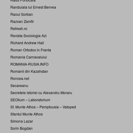
Randuiala lui Ernest Bernea
Raoul Sorban
Razvan Zamfir
Refresh.ro
Revista Sociologia Azi
Richard Andrew Hall
Roman Ortodox in Franta
Romania Carnavalului
ROMANIA-RUSIA.INFO
Romanii din Kazahstan
Roncea.net
Secareanu
Secretele istoriei cu Alexandru Moraru
SEOlium – Laboratorium
Sf. Munte Athos – Pemptousia – Vatoped
Sfantul Munte Athos
Simona Lazar
Sorin Bogdan