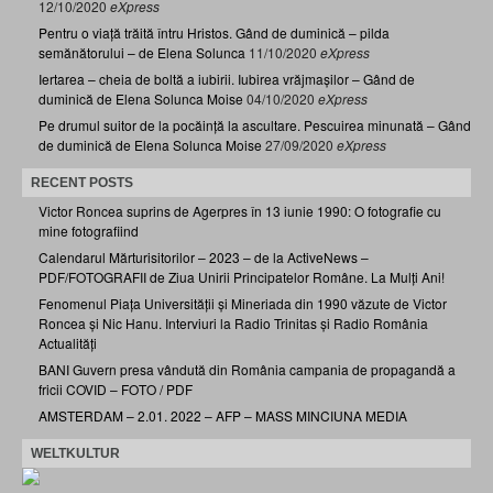
12/10/2020
eXpress
Pentru o viață trăită întru Hristos. Gând de duminică – pilda
semănătorului – de Elena Solunca
11/10/2020
eXpress
Iertarea – cheia de boltă a iubirii. Iubirea vrăjmașilor – Gând de
duminică de Elena Solunca Moise
04/10/2020
eXpress
Pe drumul suitor de la pocăință la ascultare. Pescuirea minunată – Gând
de duminică de Elena Solunca Moise
27/09/2020
eXpress
RECENT POSTS
Victor Roncea suprins de Agerpres în 13 iunie 1990: O fotografie cu
mine fotografiind
Calendarul Mărturisitorilor – 2023 – de la ActiveNews –
PDF/FOTOGRAFII de Ziua Unirii Principatelor Române. La Mulți Ani!
Fenomenul Piața Universității și Mineriada din 1990 văzute de Victor
Roncea și Nic Hanu. Interviuri la Radio Trinitas și Radio România
Actualități
BANI Guvern presa vândută din România campania de propagandă a
fricii COVID – FOTO / PDF
AMSTERDAM – 2.01. 2022 – AFP – MASS MINCIUNA MEDIA
WELTKULTUR