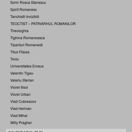
Sorin Rosca Stanescu
Spirit Romanesc
Tanchistii Invizibili
TEOCTIST – PATRIARHUL ROMANILOR
Theologhia
Tighina Romaneasca
Tiparituri Romanesti
Titus Filipas
Tociu
Universitatea Emaus
Valentin Tigau
Valeriu Sterian
Viorel Ilisoi
Viorel Urban
Vlad Cubreacov
Vlad Herman
Vlad Mihai
Willy Pragher