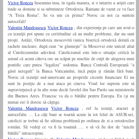
Victor Roncea
Inseamna insa, in egala masura, si o intarire a aripii care
tinde sa domine si sa submineze Ortodoxia. Ramane de vazut ce va face
“A Treia Roma”. Se va uni cu prima? Noroc cu noi ca suntem
autocefali!
Valentin Mandrasescu
Victor Roncea
, din experienţa pe care am avut-o
cu iezuiţii pot spune cu cerititudine că au multe probleme, dar nu sunt
proşti. Astăzi, Ortodoxia moscovită (unica biserică ortodoxă dotată cu
rachete nucleare, după cum “se glumeşte” la Moscova) este unicul aliat
al Catolicismului adevărat. Catolicismul este într-o situaţie critică în
sensul că acum câteva ore au scăpat pe muchie de cuţit de alegerea unui
pontific care putea “legaliza” sodomia. Banca Centrală Europeană “a
găsit nereguli” la Banca Vaticanului, încă puţin şi rămân fără bani.
Noroc că iezuiţii sud-americani au propriile circuite financiare Ei nu
sunt în poziţie de a mai ataca pe cineva. Visul lor suprem este să
supravieţuiscă şi în alte zone decât favelel din Sao Paolo sau ministerele
din Buenos Aires. Francisc va da o bătălie pentru Europa. Eu (şi nu
numai eu) îi doresc să câştige.
Valentin Mandrasescu
Victor Roncea
, ref la iezuiţi, atacuri şi
autocefalie … La câţi bani se toarnă acum în tot felul de ASUR-uri,
catolicii ar trebui să fie ultima problemă pe ordinea de zi a ortodoxilor
români. Să vedeţi ce va fi la toamnă …. o să vă fie dor de “micile
bătălii” intracreştine.