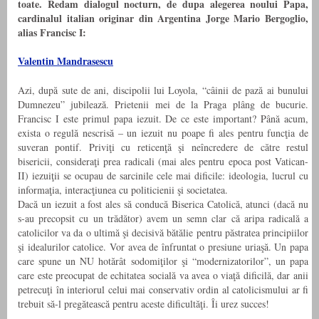
toate. Redam dialogul nocturn, de dupa alegerea noului Papa,
cardinalul italian originar din Argentina Jorge Mario Bergoglio,
alias Francisc I:
Valentin Mandrasescu
Azi, după sute de ani, discipolii lui Loyola, “câinii de pază ai bunului
Dumnezeu” jubilează. Prietenii mei de la Praga plâng de bucurie.
Francisc I este primul papa iezuit. De ce este important? Până acum,
exista o regulă nescrisă – un iezuit nu poape fi ales pentru funcţia de
suveran pontif. Priviţi cu reticenţă şi neîncredere de către restul
bisericii, consideraţi prea radicali (mai ales pentru epoca post Vatican-
II) iezuiţii se ocupau de sarcinile cele mai dificile: ideologia, lucrul cu
informaţia, interacţiunea cu politicienii şi societatea.
Dacă un iezuit a fost ales să conducă Biserica Catolică, atunci (dacă nu
s-au precopsit cu un trădător) avem un semn clar că aripa radicală a
catolicilor va da o ultimă şi decisivă bătălie pentru păstratea principiilor
şi idealurilor catolice. Vor avea de înfruntat o presiune uriaşă. Un papa
care spune un NU hotărât sodomiţilor şi “modernizatorilor”, un papa
care este preocupat de echitatea socială va avea o viaţă dificilă, dar anii
petrecuţi în interiorul celui mai conservativ ordin al catolicismului ar fi
trebuit să-l pregătească pentru aceste dificultăţi. Îi urez succes!