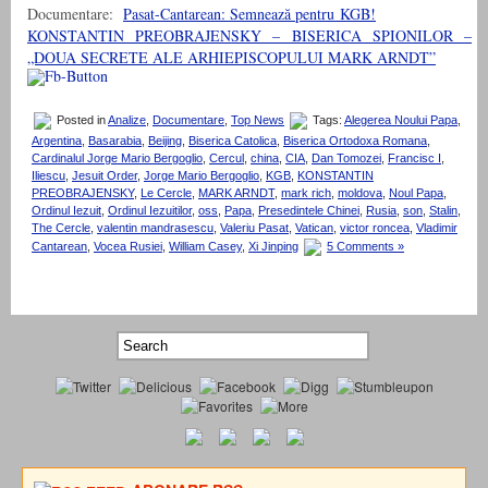
Documentare:
Pasat-Cantarean: Semnează pentru KGB!
KONSTANTIN PREOBRAJENSKY – BISERICA SPIONILOR –
„DOUA SECRETE ALE ARHIEPISCOPULUI MARK ARNDT”
Posted in
Analize
,
Documentare
,
Top News
Tags:
Alegerea Noului Papa
,
Argentina
,
Basarabia
,
Beijing
,
Biserica Catolica
,
Biserica Ortodoxa Romana
,
Cardinalul Jorge Mario Bergoglio
,
Cercul
,
china
,
CIA
,
Dan Tomozei
,
Francisc I
,
Iliescu
,
Jesuit Order
,
Jorge Mario Bergoglio
,
KGB
,
KONSTANTIN
PREOBRAJENSKY
,
Le Cercle
,
MARK ARNDT
,
mark rich
,
moldova
,
Noul Papa
,
Ordinul Iezuit
,
Ordinul Iezuitilor
,
oss
,
Papa
,
Presedintele Chinei
,
Rusia
,
son
,
Stalin
,
The Cercle
,
valentin mandrasescu
,
Valeriu Pasat
,
Vatican
,
victor roncea
,
Vladimir
Cantarean
,
Vocea Rusiei
,
William Casey
,
Xi Jinping
5 Comments »