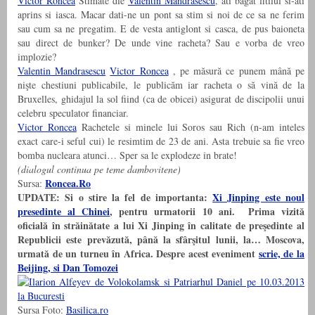
Victor Roncea
Stimate dle
Valentin Mandrasescu
, ati bagat fitilul si-ati
aprins si iasca. Macar dati-ne un pont sa stim si noi de ce sa ne ferim
sau cum sa ne pregatim. E de vesta antiglont si casca, de pus baioneta
sau direct de bunker? De unde vine racheta? Sau e vorba de vreo
implozie?
Valentin Mandrasescu
Victor Roncea
, pe măsură ce punem mână pe
nişte chestiuni publicabile, le publicăm iar racheta o să vină de la
Bruxelles, ghidajul la sol fiind (ca de obicei) asigurat de discipolii unui
celebru speculator financiar.
Victor Roncea
Rachetele si minele lui Soros sau Rich (n-am inteles
exact care-i seful cui) le resimtim de 23 de ani. Asta trebuie sa fie vreo
bomba nucleara atunci… Sper sa le explodeze in brate!
(dialogul continua pe teme dambovitene)
Roncea.Ro
Sursa:
UPDATE: Si o stire la fel de importanta:
Xi Jinping este noul
presedinte al Chinei
, pentru urmatorii 10 ani.
Prima vizită
oficială în străinătate a lui Xi Jinping în calitate de preşedinte al
Republicii este prevăzută, până la sfârşitul lunii, la… Moscova,
urmată de un turneu în Africa. Despre acest eveniment
scrie, de la
Beijing, si Dan Tomozei
Sursa Foto:
Basilica.ro