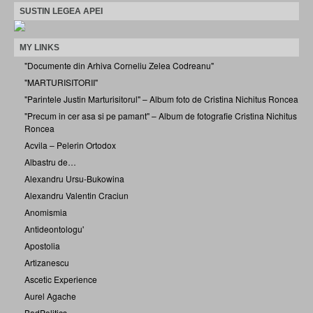
SUSTIN LEGEA APEI
MY LINKS
"Documente din Arhiva Corneliu Zelea Codreanu"
"MARTURISITORII"
"Parintele Justin Marturisitorul" – Album foto de Cristina Nichitus Roncea
"Precum in cer asa si pe pamant" – Album de fotografie Cristina Nichitus
Roncea
Acvila – Pelerin Ortodox
Albastru de…
Alexandru Ursu-Bukowina
Alexandru Valentin Craciun
Anomismia
Antideontologu'
Apostolia
Artizanescu
Ascetic Experience
Aurel Agache
BadPolitics