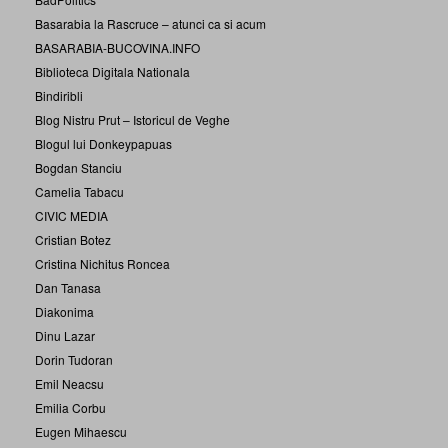
Basarabia la Rascruce – atunci ca si acum
BASARABIA-BUCOVINA.INFO
Biblioteca Digitala Nationala
Bindiribli
Blog Nistru Prut – Istoricul de Veghe
Blogul lui Donkeypapuas
Bogdan Stanciu
Camelia Tabacu
CIVIC MEDIA
Cristian Botez
Cristina Nichitus Roncea
Dan Tanasa
Diakonima
Dinu Lazar
Dorin Tudoran
Emil Neacsu
Emilia Corbu
Eugen Mihaescu