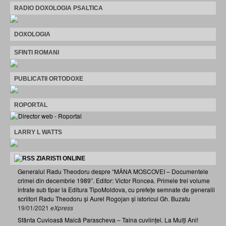
RADIO DOXOLOGIA PSALTICA
DOXOLOGIA
SFINTI ROMANI
PUBLICATII ORTODOXE
ROPORTAL
LARRY L WATTS
ZIARISTI ONLINE
Generalul Radu Theodoru despre “MÂNA MOSCOVEI – Documentele
crimei din decembrie 1989”. Editor: Victor Roncea. Primele trei volume
intrate sub tipar la Editura TipoMoldova, cu prefețe semnate de generalii
scriitori Radu Theodoru și Aurel Rogojan și istoricul Gh. Buzatu
19/01/2021
eXpress
Sfânta Cuvioasă Maică Parascheva – Taina cuviinței. La Mulți Ani!