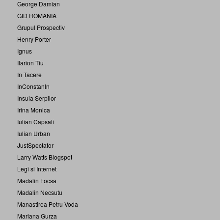
George Damian
GID ROMANIA
Grupul Prospectiv
Henry Porter
Ignus
Ilarion Tiu
In Tacere
InConstanIn
Insula Serpilor
Irina Monica
Iulian Capsali
Iulian Urban
JustSpectator
Larry Watts Blogspot
Legi si Internet
Madalin Focsa
Madalin Necsutu
Manastirea Petru Voda
Mariana Gurza