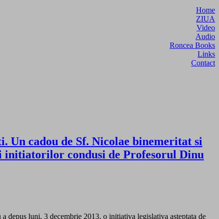
Home
ZIUA
Video
Audio
Roncea Books
Links
Contact
Un cadou de Sf. Nicolae binemeritat si
ri initiatorilor condusi de Profesorul Dinu
depus luni, 3 decembrie 2013, o initiativa legislativa asteptata de