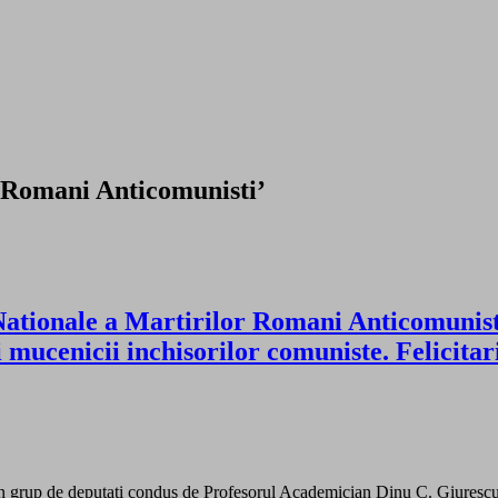
r Romani Anticomunisti’
onale a Martirilor Romani Anticomunisti. 
 si mucenicii inchisorilor comuniste. Felicita
 grup de deputati condus de Profesorul Academician Dinu C. Giurescu a 