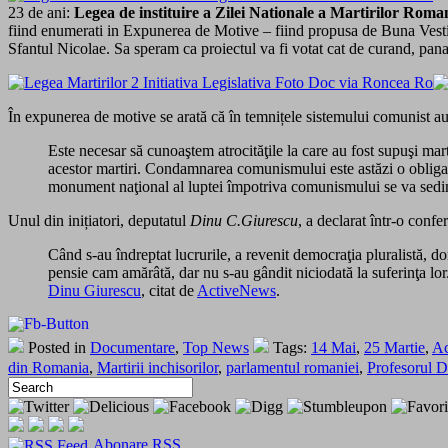
23 de ani:
Legea de instituire a Zilei Nationale a Martirilor Roma
fiind enumerati in Expunerea de Motive – fiind propusa de Buna Vestire,
Sfantul Nicolae. Sa speram ca proiectul va fi votat cat de curand, pana
În expunerea de motive se arată că în temnițele sistemului comunist au
Este necesar să cunoaştem atrocităţile la care au fost supuşi mart
acestor martiri. Condamnarea comunismului este astăzi o obligaţi
monument naţional al luptei împotriva comunismului se va sedime
Unul din inițiatori, deputatul
Dinu C.Giurescu
, a declarat într-o conf
Când s-au îndreptat lucrurile, a revenit democraţia pluralistă, do
pensie cam amărâtă, dar nu s-au gândit niciodată la suferinţa lor
Dinu Giurescu
, citat de
ActiveNews
.
Posted in
Documentare
,
Top News
Tags:
14 Mai
,
25 Martie
,
Ac
din Romania
,
Martirii inchisorilor
,
parlamentul romaniei
,
Profesorul D
Abonare RSS