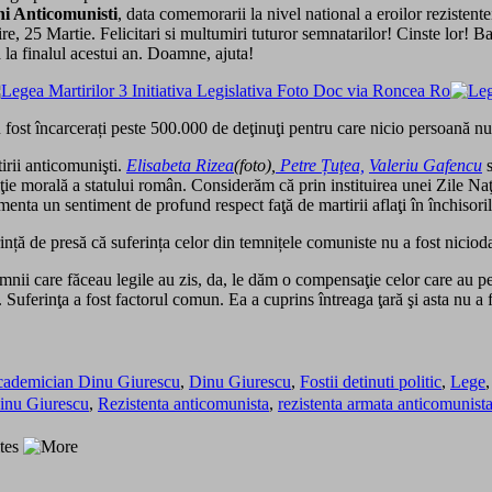
ni Anticomunisti
, data comemorarii la nivel national a eroilor rezistent
 25 Martie. Felicitari si multumiri tuturor semnatarilor! Cinste lor! Batr
 la finalul acestui an. Doamne, ajuta!
 fost încarcerați peste 500.000 de deţinuţi pentru care nicio persoană nu
irii anticomunişti.
Elisabeta Rizea
(foto),
Petre Țuţea,
Valeriu Gafencu
e morală a statului român. Considerăm că prin instituirea unei Zile Naţi
nta un sentiment de profund respect faţă de martirii aflaţi în închisori
erință de presă că suferința celor din temnițele comuniste nu a fost nicio
mnii care făceau legile au zis, da, le dăm o compensaţie celor care au pet
. Suferinţa a fost factorul comun. Ea a cuprins întreaga ţară şi asta nu
ademician Dinu Giurescu
,
Dinu Giurescu
,
Fostii detinuti politic
,
Lege
inu Giurescu
,
Rezistenta anticomunista
,
rezistenta armata anticomunist