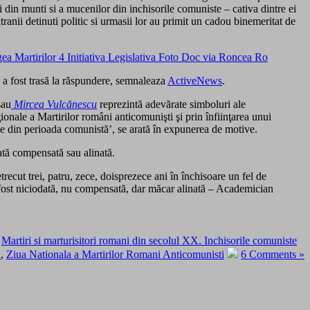
ei din munti si a mucenilor din inchisorile comuniste – cativa dintre ei
anii detinuti politic si urmasii lor au primit un cadou binemeritat de
 a fost trasă la răspundere, semnaleaza
ActiveNews
.
sau
Mircea Vulcănescu
reprezintă adevărate simboluri ale
onale a Martirilor români anticomunişti şi prin înfiinţarea unui
le din perioada comunistă’, se arată în expunerea de motive.
dată compensată sau alinată.
recut trei, patru, zece, doisprezece ani în închisoare un fel de
 a fost niciodată, nu compensată, dar măcar alinată – Academician
,
Martiri si marturisitori romani din secolul XX. Inchisorile comuniste
a
,
Ziua Nationala a Martirilor Romani Anticomunisti
6 Comments »