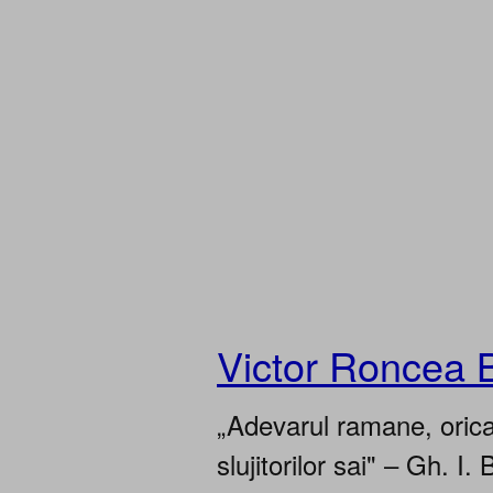
Victor Roncea 
„Adevarul ramane, oricar
slujitorilor sai" – Gh. I. 