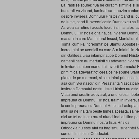
La Pasti se spune: “Sa ne curatim simtirile si 
bucurati-va zicand, luminati sa-L auzim canta
despre invierea Domnului Hristos? Cand isi cur
de lume, cand il invredniceste Dumnezeu sa fi
As vrea sa retineti aceste lucruri si mai ales 
Domnului Hristos e o taina, ca invierea Domnul
masura in care Mantuitorul insusi, Mantuitorul 
Toma, cum l-a incredintat pe Sfantul Apostol Pe
incredintat pe ucenicii cu care S-a intalnit in z
din Galileea L-au intampinat pe Domnul Hristos 
oamenii care au marturisit cu adevarat inviere
in Inviere suntem martori ai invierii Domnului 
primim ca adevarat tot ceea ce ne spune Sfanta B
piatra de pe mormant, si ca a intrat prin usile i
asa cum S-a nascut din Preasfanta Nascatoa
Invierea Domnului nostru Iisus Hristos nu este 
Viata unui crestin adevarat, a unui crestin botez
impreuna cu Domnul Hristos, traim in inviere, sun
la cer impreuna cu Domnul Hristos si asteptam 
intai sa ne inaltam peste lumea aceasta, sa ne
nici un fel de lucru rau si atunci inaltati fiind 
impreuna cu Domnul nostru Iisus Hristos.
Ortodoxia nu este atat cu tragismul suferintei M
suntem in miezul Ortodoxiei.
Invierea lui Hristos este in centrul gandirii noas