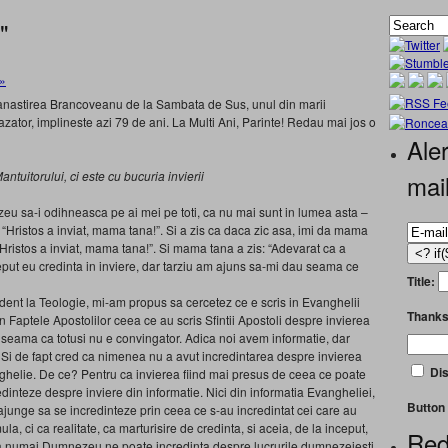
"
»
Manastirea Brancoveanu de la Sambata de Sus, unul din marii
zator, implineste azi 79 de ani. La Multi Ani, Parinte! Redau mai jos o
Aler
ntuitorului, ci este cu bucuria invierii
mai
 sa-i odihneasca pe ai mei pe toti, ca nu mai sunt in lumea asta –
Hristos a inviat, mama tana!”. Si a zis ca daca zic asa, imi da mama
“Hristos a inviat, mama tana!”. Si mama tana a zis: “Adevarat ca a
ceput eu credinta in inviere, dar tarziu am ajuns sa-mi dau seama ce
Title:
ent la Teologie, mi-am propus sa cercetez ce e scris in Evanghelii
Thanks
n Faptele Apostolilor ceea ce au scris Sfintii Apostoli despre invierea
 seama ca totusi nu e convingator. Adica noi avem informatie, dar
 Si de fapt cred ca nimenea nu a avut incredintarea despre invierea
Dis
nghelie. De ce? Pentru ca invierea fiind mai presus de ceea ce poate
inteze despre inviere din informatie. Nici din informatia Evangheliei,
Button 
i ajunge sa se incredinteze prin ceea ce s-au incredintat cei care au
ula, ci ca realitate, ca marturisire de credinta, si aceia, de la inceput,
Red
ca numai Dumnezeu ne poate incredinta despre lucrurile dumnezeiesti.