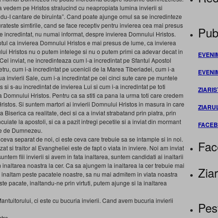
sa vedem pe Hristos stralucind cu neapropiata lumina invierii si
ndu-I cantare de biruinta”. Cand poate ajunge omul sa se incredinteze
ateste simtirile, cand se face receptiv pentru invierea cea mai presus
Publ
e incredintat, nu numai informat, despre invierea Domnului Hristos.
faptul ca invierea Domnului Hristos e mai presus de lume, ca invierea
ui Hristos nu o putem intelege si nu o putem primi ca adevar decat in
EVENI
Cel inviat, ne incredinteaza cum l-a incredintat pe Sfantul Apostol
tru, cum i-a incredintat pe ucenicii de la Marea Tiberiadei, cum i-a
EVENI
iua invierii Sale, cum i-a incredintat pe cei cinci sute care pe muntele
si s-au incredintat de invierea Lui si cum i-a incredintat pe toti
ZIARIS
a Domnului Hristos. Pentru ca sa stiti ca pana la urma toti care credem
Hristos. Si suntem martori ai invierii Domnului Hristos in masura in care
ZIARU
iserica ca realitate, deci si ca a inviat strabatand prin piatra, prin
ncuiate la apostoli, si ca a pazit intregi pecetile si a inviat din mormant
FACE
re de Dumnezeu.
ceva separat de noi, ci este ceva care trebuie sa se intample si in noi.
Fac
at si traitor al Evangheliei este de fapt o viata in inviere. Noi am inviat
tem fiii invierii si avem in fata inaltarea, suntem candidati ai inaltarii
inaltarea noastra la cer. Ca sa ajungem la inaltarea la cer trebuie mai
Ziar
 inaltam peste pacatele noastre, sa nu mai admitem in viata noastra
peste pacate, inaltandu-ne prin virtuti, putem ajunge si la inaltarea
antuitorului, ci este cu bucuria invierii. Cand avem bucuria invierii
Pes
tre.