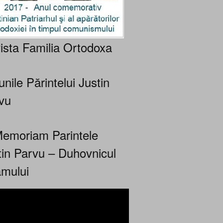
ista Familia Ortodoxa
nile Părintelui Justin
vu
Memoriam Parintele
tin Parvu – Duhovnicul
mului