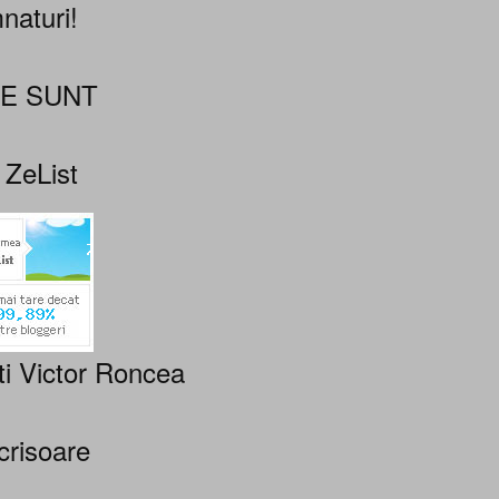
naturi!
NE SUNT
 ZeList
ti Victor Roncea
crisoare