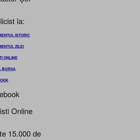
icist la:
MENTUL ISTORIC
MENTUL ZILEI
TI ONLINE
L BURSA
BOOK
ebook
isti Online
te 15.000 de