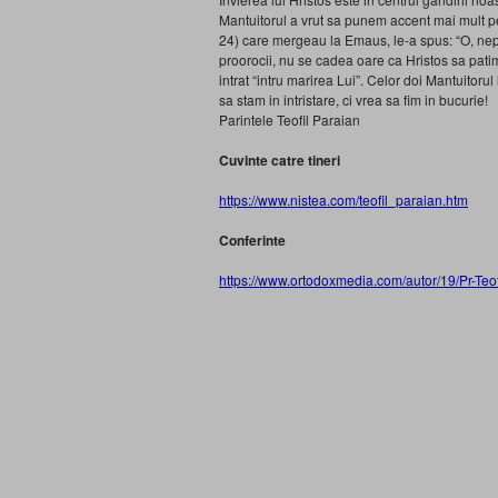
Mantuitorul a vrut sa punem accent mai mult pe
24) care mergeau la Emaus, le-a spus: “O, nepr
proorocii, nu se cadea oare ca Hristos sa patim
intrat “intru marirea Lui”. Celor doi Mantuitorul
sa stam in intristare, ci vrea sa fim in bucurie!
Parintele Teofil Paraian
Cuvinte catre tineri
https://www.nistea.com/teofil_paraian.htm
Conferinte
https://www.ortodoxmedia.com/autor/19/Pr-Teof