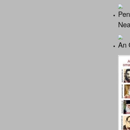
Pen
Nea
An 