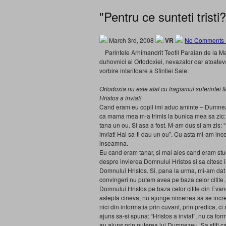
"Pentru ce sunteti tristi?
March 3rd, 2008
VR
No Comments 
Parintele Arhimandrit Teofil Paraian de la 
duhovnici ai Ortodoxiei, nevazator dar atoateva
vorbire intaritoare a Sfintiei Sale:
Ortodoxia nu este atat cu tragismul suferintei Ma
Hristos a inviat!
Cand eram eu copil imi aduc aminte – Dumnezeu
ca mama mea m-a trimis la bunica mea sa zic: “
tana un ou. Si asa a fost. M-am dus si am zis: 
inviat! Hai sa-ti dau un ou”. Cu asta mi-am in
inseamna.
Eu cand eram tanar, si mai ales cand eram stud
despre invierea Domnului Hristos si sa citesc i
Domnului Hristos. Si, pana la urma, mi-am dat
convingeri nu putem avea pe baza celor citite.
Domnului Hristos pe baza celor citite din Eva
astepta cineva, nu ajunge nimenea sa se incred
nici din informatia prin cuvant, prin predica, c
ajuns sa-si spuna: “Hristos a inviat”, nu ca form
au ajuns prin puterea lui Dumnezeu. Sa stiti 