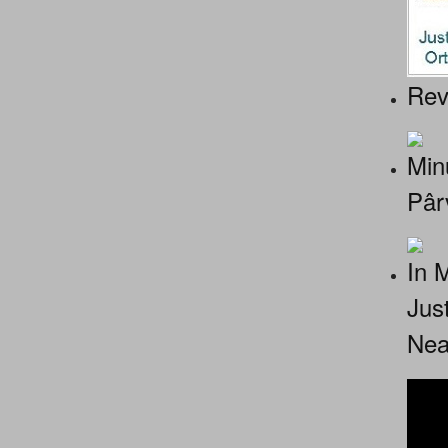
Rev
Minu
Pâr
In 
Jus
Nea