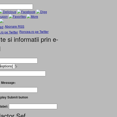
Abonare RSS
Roncea.ro pe Twitter
te si informatii prin e-
l
'>
 Message:
play Submit button
label:
actor Șef