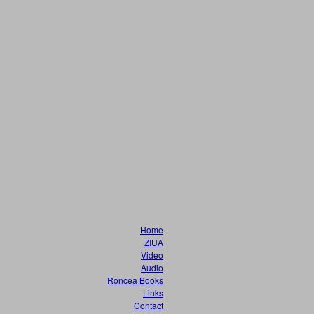
Home
ZIUA
Video
Audio
Roncea Books
Links
Contact