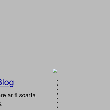
Blog
e ar fi soarta
B.