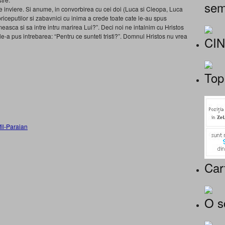
sem
 inviere. Si anume, in convorbirea cu cei doi (Luca si Cleopa, Luca
iceputilor si zabavnici cu inima a crede toate cate le-au spus
easca si sa intre intru marirea Lui?”. Deci noi ne intalnim cu Hristos
 le-a pus intrebarea: “Pentru ce sunteti tristi?”. Domnul Hristos nu vrea
CI
Top
il-Paraian
Car
O s