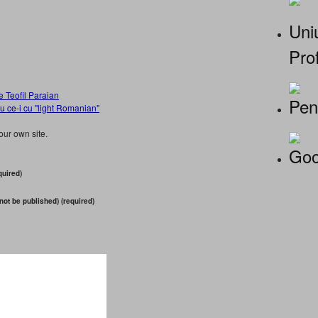
Uniu
Prof
e Teofil Paraian
Pen
u ce-i cu "light Romanian"
our own site.
Goo
uired)
 not be published) (required)