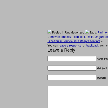
Posted in Uncategorized
Tags:
Parintel
«
Razvan Ionescu ii explica lui M.R. Ungurean
Liiceanu si Berindei isi asteapta sentinta
»
You can
leave a response
, or
trackback
from y
Leave a Reply
Name (req
Mail (will
Website