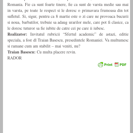
Romania. Fie ca sunt foarte tinere, fie ca sunt de varsta medie sau mai
in varsta, pe toate le respect si le doresc o primavara frumoasa din tot
sufletul. Si, sigur, pentru ca 8 martie este o zi care ne provoaca bucurii
si noua, barbatilor, trebuie sa adaug urarilor mele, care pot fi clasice, ca
le doresc tuturor sa fie iubite de catre cei pe care ii iubesc.
Realizator:
Invitatul rubricii “Sfertul academic” de astazi, editie
speciala, a fost dl Traian Basescu, presedintele Romaniei. Va multumesc
si ramane cum am stabilit – mai veniti, nu?
Traian Basescu:
Cu multa placere revin.
RADOR