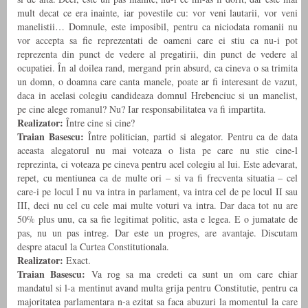
mult decat ce era inainte, iar povestile cu: vor veni lautarii, vor veni
manelistii… Domnule, este imposibil, pentru ca niciodata romanii nu
vor accepta sa fie reprezentati de oameni care ei stiu ca nu-i pot
reprezenta din punct de vedere al pregatirii, din punct de vedere al
ocupatiei. În al doilea rand, mergand prin absurd, ca cineva o sa trimita
un domn, o doamna care canta manele, poate ar fi interesant de vazut,
daca in acelasi colegiu candideaza domnul Hrebenciuc si un manelist,
pe cine alege romanul? Nu? Iar responsabilitatea va fi impartita.
Realizator:
Între cine si cine?
Traian Basescu:
Între politician, partid si alegator. Pentru ca de data
aceasta alegatorul nu mai voteaza o lista pe care nu stie cine-l
reprezinta, ci voteaza pe cineva pentru acel colegiu al lui. Este adevarat,
repet, cu mentiunea ca de multe ori – si va fi frecventa situatia – cel
care-i pe locul I nu va intra in parlament, va intra cel de pe locul II sau
III, deci nu cel cu cele mai multe voturi va intra. Dar daca tot nu are
50% plus unu, ca sa fie legitimat politic, asta e legea. E o jumatate de
pas, nu un pas intreg. Dar este un progres, are avantaje. Discutam
despre atacul la Curtea Constitutionala.
Realizator:
Exact.
Traian Basescu:
Va rog sa ma credeti ca sunt un om care chiar
mandatul si l-a mentinut avand multa grija pentru Constitutie, pentru ca
majoritatea parlamentara n-a ezitat sa faca abuzuri la momentul la care