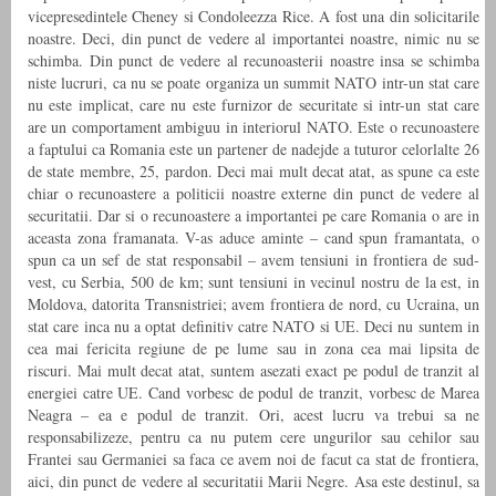
vicepresedintele Cheney si Condoleezza Rice. A fost una din solicitarile
noastre. Deci, din punct de vedere al importantei noastre, nimic nu se
schimba. Din punct de vedere al recunoasterii noastre insa se schimba
niste lucruri, ca nu se poate organiza un summit NATO intr-un stat care
nu este implicat, care nu este furnizor de securitate si intr-un stat care
are un comportament ambiguu in interiorul NATO. Este o recunoastere
a faptului ca Romania este un partener de nadejde a tuturor celorlalte 26
de state membre, 25, pardon. Deci mai mult decat atat, as spune ca este
chiar o recunoastere a politicii noastre externe din punct de vedere al
securitatii. Dar si o recunoastere a importantei pe care Romania o are in
aceasta zona framanata. V-as aduce aminte – cand spun framantata, o
spun ca un sef de stat responsabil – avem tensiuni in frontiera de sud-
vest, cu Serbia, 500 de km; sunt tensiuni in vecinul nostru de la est, in
Moldova, datorita Transnistriei; avem frontiera de nord, cu Ucraina, un
stat care inca nu a optat definitiv catre NATO si UE. Deci nu suntem in
cea mai fericita regiune de pe lume sau in zona cea mai lipsita de
riscuri. Mai mult decat atat, suntem asezati exact pe podul de tranzit al
energiei catre UE. Cand vorbesc de podul de tranzit, vorbesc de Marea
Neagra – ea e podul de tranzit. Ori, acest lucru va trebui sa ne
responsabilizeze, pentru ca nu putem cere ungurilor sau cehilor sau
Frantei sau Germaniei sa faca ce avem noi de facut ca stat de frontiera,
aici, din punct de vedere al securitatii Marii Negre. Asa este destinul, sa