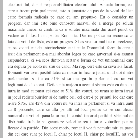
electoratului, dar si responsabilitatea electoratului. Actuala forma, cea
care a trecut prin parlament, este o jumatate de pas de la votul de lista
catre formula radicala pe care eu am propus-o. Eu o consider un
progres, dar imi este bine cunoscut naravul de a merge pe solutii
maximale uneori si credinta ca o solutie maximala din acest punct de
vedere ar fi fost buna pentru Romania. Dar nu pot sa nu recunosc ca
fata de votul de lista, este un progres. Si as vrea sa mai fac o precizare,
ca sa vedeti cat de intortocheate sunt caile Domnului, formula care a
iesit din parlament n-a mai abordat legea pe care guvernul si-a asumat
raspunderea, ci s-a scos dintr-un sertar o forma de vot uninominal care
era depusa pe acolo nu stiu de cand. Ma rog, cert este ca ceva s-a facut.
Romanii vor avea posibilitatea ca macar in fiecare judet, unul-doi dintre
parlamentari sa fie cu 51% si sa mearga in parlament cu un vot
legitimat de electorat. Deficienta majora a acestui sistem este ca dupa ce
intra in mod automat cei care au 51% din voturi, pe urma se intra iarasi
in jocul redistribuirilor si de multe ori, cel care-i pe primul loc dar care
n-are 51%, are 42% din voturi nu va intra in parlament si va intra unul
cu 8 procente, care se afla pe ultimul loc, pentru ca se cumuleaza
numarul de voturi, pana la urma, in contul fiecarui partid si sistemul de
distributie trebuie sa garanteze valorificarea tuturor voturilor pentru
fiecare din partide. Din acest motiv, romanii vor fi nemultumiti ca parte
din cei care sunt pe locul I, chiar pe locul II, chiar pe loculIII, nu vor