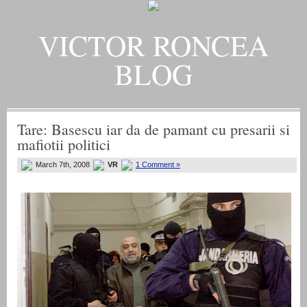
VICTOR RONCEA
BLOG
„ADEVARUL RAMANE, ORICARE AR FI SOARTA SLUJITORILOR SAI" – GH. I. B.
Tare: Basescu iar da de pamant cu presarii si
mafiotii politici
March 7th, 2008
VR
1 Comment »