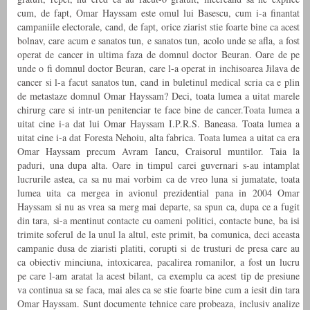
cum, de fapt, Omar Hayssam este omul lui Basescu, cum i-a finantat
campaniile electorale, cand, de fapt, orice ziarist stie foarte bine ca acest
bolnav, care acum e sanatos tun, e sanatos tun, acolo unde se afla, a fost
operat de cancer in ultima faza de domnul doctor Beuran. Oare de pe
unde o fi domnul doctor Beuran, care l-a operat in inchisoarea Jilava de
cancer si l-a facut sanatos tun, cand in buletinul medical scria ca e plin
de metastaze domnul Omar Hayssam? Deci, toata lumea a uitat marele
chirurg care si intr-un penitenciar te face bine de cancer.Toata lumea a
uitat cine i-a dat lui Omar Hayssam I.P.R.S. Baneasa. Toata lumea a
uitat cine i-a dat Foresta Nehoiu, alta fabrica. Toata lumea a uitat ca era
Omar Hayssam precum Avram Iancu, Craisorul muntilor. Taia la
paduri, una dupa alta. Oare in timpul carei guvernari s-au intamplat
lucrurile astea, ca sa nu mai vorbim ca de vreo luna si jumatate, toata
lumea uita ca mergea in avionul prezidential pana in 2004 Omar
Hayssam si nu as vrea sa merg mai departe, sa spun ca, dupa ce a fugit
din tara, si-a mentinut contacte cu oameni politici, contacte bune, ba isi
trimite soferul de la unul la altul, este primit, ba comunica, deci aceasta
campanie dusa de ziaristi platiti, corupti si de trusturi de presa care au
ca obiectiv minciuna, intoxicarea, pacalirea romanilor, a fost un lucru
pe care l-am aratat la acest bilant, ca exemplu ca acest tip de presiune
va continua sa se faca, mai ales ca se stie foarte bine cum a iesit din tara
Omar Hayssam. Sunt documente tehnice care probeaza, inclusiv analize