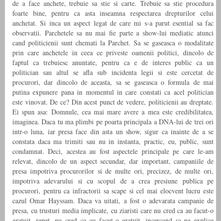
de a face anchete, trebuie sa stie si carte. Trebuie sa stie procedura
foarte bine, pentru ca asta inseamna respectarea drepturilor celui
anchetat. Si inca un aspect legat de care mi s-a parut esential sa fac
observatii. Parchetele sa nu mai fie parte a show-lui mediatic atunci
cand politicienii sunt chemati la Parchet. Sa se gaseasca o modalitate
prin care anchetele in ceea ce priveste oamenii politici, dincolo de
faptul ca trebuiesc anuntate, pentru ca e de interes public ca un
politician sau altul se afla sub incidenta legii si este cercetat de
procurori, dar dincolo de aceasta, sa se gaseasca o formula de mai
putina expunere pana in momentul in care constati ca acel politician
este vinovat. De ce? Din acest punct de vedere, politicienii au dreptate.
Ei spun asa: Domnule, cea mai mare avere a mea este credibilitatea,
imaginea. Daca tu ma plimbi pe poarta principala a DNA-lui de trei ori
intr-o luna, iar presa face din asta un show, sigur ca inainte de a se
constata daca ma trimiti sau nu in instanta, practic, eu, public, sunt
condamnat. Deci, acestea au fost aspectele principale pe care le-am
relevat, dincolo de un aspect secundar, dar important, campaniile de
presa impotriva procurorilor si de multe ori, precizez, de multe ori,
impotriva adevarului si cu scopul de a crea presiune publica pe
procurori, pentru ca infractorii sa scape si cel mai elocvent lucru este
cazul Omar Hayssam. Daca va uitati, a fost o adevarata campanie de
presa, cu trusturi media implicate, cu ziaristi care nu cred ca au facut-o
gratuit, repet, nu cred ca au facut-o gratuit, incercand sa ne explice