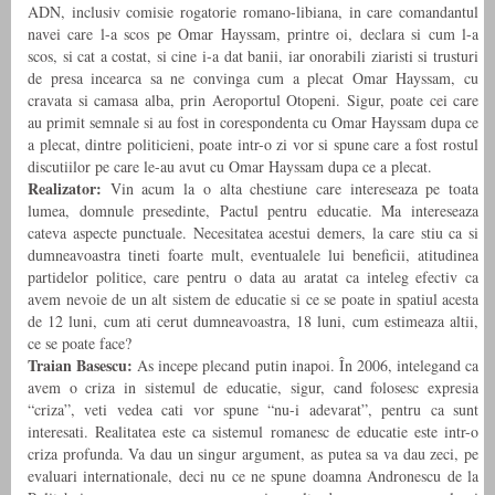
ADN, inclusiv comisie rogatorie romano-libiana, in care comandantul
navei care l-a scos pe Omar Hayssam, printre oi, declara si cum l-a
scos, si cat a costat, si cine i-a dat banii, iar onorabili ziaristi si trusturi
de presa incearca sa ne convinga cum a plecat Omar Hayssam, cu
cravata si camasa alba, prin Aeroportul Otopeni. Sigur, poate cei care
au primit semnale si au fost in corespondenta cu Omar Hayssam dupa ce
a plecat, dintre politicieni, poate intr-o zi vor si spune care a fost rostul
discutiilor pe care le-au avut cu Omar Hayssam dupa ce a plecat.
Realizator:
Vin acum la o alta chestiune care intereseaza pe toata
lumea, domnule presedinte, Pactul pentru educatie. Ma intereseaza
cateva aspecte punctuale. Necesitatea acestui demers, la care stiu ca si
dumneavoastra tineti foarte mult, eventualele lui beneficii, atitudinea
partidelor politice, care pentru o data au aratat ca inteleg efectiv ca
avem nevoie de un alt sistem de educatie si ce se poate in spatiul acesta
de 12 luni, cum ati cerut dumneavoastra, 18 luni, cum estimeaza altii,
ce se poate face?
Traian Basescu:
As incepe plecand putin inapoi. În 2006, intelegand ca
avem o criza in sistemul de educatie, sigur, cand folosesc expresia
“criza”, veti vedea cati vor spune “nu-i adevarat”, pentru ca sunt
interesati. Realitatea este ca sistemul romanesc de educatie este intr-o
criza profunda. Va dau un singur argument, as putea sa va dau zeci, pe
evaluari internationale, deci nu ce ne spune doamna Andronescu de la