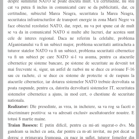
despre summitul NATO se poate discuta mult. Cu certitudine, nu stiu
cat va putea fi inclus in comunicatul care se da publicitatii, dar, cu
certitudine, subiectul Marea Neagra, securitatea la Marea Neagra,
securitatea infrastructurilor de transport energie in zona Marii Negre va
face obiectul rezolutiei NATO, dar, repet, nu va pot spune cat de mult
se va da in comunicatul NATO si multe alte lucruri, dar acestea sunt
cele de interes regional. Daca ne referim la celelalte, problema
Afganistanului va fi un subiect major, problema securitatii antiracheta a
tuturor statelor NATO va fi un subiect, problema securitatii cibernetice
va fi un subiect pe care NATO si-l va asuma, pentru ca atacurile
cibernetice pe sisteme bancare, pe sisteme de securitate au devenit tot
mai frecvente si, sigur, un astfel de razboi nu se duce cu avioane F-16
sau cu rachete, ci se duce cu sisteme de protectie si de raspuns la
atacurile cibernetice, iar dotarea sistemelor NATO trebuie dezvoltata sa
poata raspunde, pentru ca, datorita dezvoltarii sistemelor IT, securitatea
sistemelor cibernetice a ajuns, in mod cert, o chestiune de securitate
nationala.
Realizator:
Dle presedinte, as vrea, in incheiere, sa va rog sa faceti o
discriminare pozitiva: sa va adresati exclusiv ascultatoarelor noastre. E
totusi 8 martie maine.
Traian Basescu:
E putin dificil, pentru ca mi-ati sugerat-o dvs. Ma
gandeam sa inchei cu asta, dar pentru ca m-ati invitat, nu pot decat sa
doresc o primavara frumoasa, cu pace in suflet, tuturor femeilor din