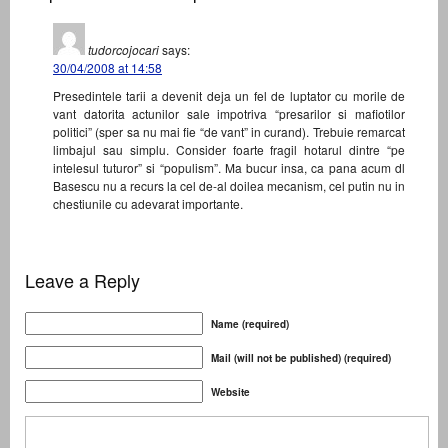
tudorcojocari
says:
30/04/2008 at 14:58
Presedintele tarii a devenit deja un fel de luptator cu morile de
vant datorita actunilor sale impotriva “presarilor si mafiotilor
politici” (sper sa nu mai fie “de vant” in curand). Trebuie remarcat
limbajul sau simplu. Consider foarte fragil hotarul dintre “pe
intelesul tuturor” si “populism”. Ma bucur insa, ca pana acum dl
Basescu nu a recurs la cel de-al doilea mecanism, cel putin nu in
chestiunile cu adevarat importante.
Leave a Reply
Name (required)
Mail (will not be published) (required)
Website