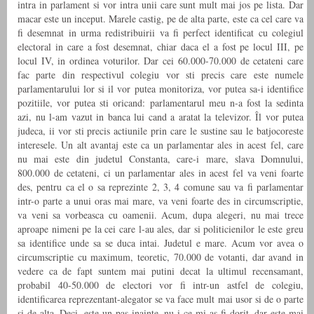
intra in parlament si vor intra unii care sunt mult mai jos pe lista. Dar
macar este un inceput. Marele castig, pe de alta parte, este ca cel care va
fi desemnat in urma redistribuirii va fi perfect identificat cu colegiul
electoral in care a fost desemnat, chiar daca el a fost pe locul III, pe
locul IV, in ordinea voturilor. Dar cei 60.000-70.000 de cetateni care
fac parte din respectivul colegiu vor sti precis care este numele
parlamentarului lor si il vor putea monitoriza, vor putea sa-i identifice
pozitiile, vor putea sti oricand: parlamentarul meu n-a fost la sedinta
azi, nu l-am vazut in banca lui cand a aratat la televizor. Îl vor putea
judeca, ii vor sti precis actiunile prin care le sustine sau le batjocoreste
interesele. Un alt avantaj este ca un parlamentar ales in acest fel, care
nu mai este din judetul Constanta, care-i mare, slava Domnului,
800.000 de cetateni, ci un parlamentar ales in acest fel va veni foarte
des, pentru ca el o sa reprezinte 2, 3, 4 comune sau va fi parlamentar
intr-o parte a unui oras mai mare, va veni foarte des in circumscriptie,
va veni sa vorbeasca cu oamenii. Acum, dupa alegeri, nu mai trece
aproape nimeni pe la cei care l-au ales, dar si politicienilor le este greu
sa identifice unde sa se duca intai. Judetul e mare. Acum vor avea o
circumscriptie cu maximum, teoretic, 70.000 de votanti, dar avand in
vedere ca de fapt suntem mai putini decat la ultimul recensamant,
probabil 40-50.000 de electori vor fi intr-un astfel de colegiu,
identificarea reprezentant-alegator se va face mult mai usor si de o parte
si de alta. Deci, este un pas inainte, nu-i ce mi-as fi dorit, dar este mai