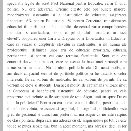
speculatii legate de acest Pact National pentru Educatie, ca ar fi unul
politic. Nu este adevarat. Oricine citeste cele opt puncte majore:
modernizarea sistemului si a institutiilor de educatie, asigurarea
financiara, 6% pentru Educatie si 1% pentru Cercetare, transformarea
educatiei timpurii intr-un bun public, descentralizarea comprehensiva
financiara si curriculara, adoptarea principiului “finantarea urmeaza
elevul”, adoptarea unei Carte a Drepturilor si Libertatilor in Educatie,
care sa vizeze si drepturile elevului si studentului, si nu numai ale
profesorului, definirea unor arii de educatie prioritara, educatia
permanenta, si pentru cei care termina facultatile. Sunt cele opt
enunturi dezvoltate in pact, care se aseaza la baza unei strategii care
urmeaza sa fie facuta. Nu au nimic politic in ele. Din acest motiv, eu
am decis ca pactul semnat de partidele politice sa fie deschis si celor
interesati, fie ca vorbim de sindicate, fie ca vorbim de parinti, fie ca
vorbim de elevi si studenti. Din acest motiv, de saptamana viitoare invit
la Cotroceni si beneficiarii sistemului de educatie, pentru ca cele
prevazute aici trebuie sa fie sustinute de toti. Sigur, unii au spus: De ce
intai la politicieni? Pentru ca era partea cea mai dificila, pentru ca aici,
dincolo de vointa, se aseaza si orgoliul, iar orgoliul politicienilor este
greu de gestionat si atunci am preferat sa ma asigur ca nu este respins
de clasa politica, dupa care ma adresez cu el, asigurandu-i pe toti ca este
tot ce se putea scoate mai bun in acest moment, ma adresez, deci, si lor