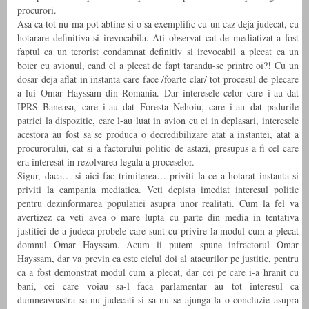
procurori.
Asa ca tot nu ma pot abtine si o sa exemplific cu un caz deja judecat, cu
hotarare definitiva si irevocabila. Ati observat cat de mediatizat a fost
faptul ca un terorist condamnat definitiv si irevocabil a plecat ca un
boier cu avionul, cand el a plecat de fapt tarandu-se printre oi?! Cu un
dosar deja aflat in instanta care face /foarte clar/ tot procesul de plecare
a lui Omar Hayssam din Romania. Dar interesele celor care i-au dat
IPRS Baneasa, care i-au dat Foresta Nehoiu, care i-au dat padurile
patriei la dispozitie, care l-au luat in avion cu ei in deplasari, interesele
acestora au fost sa se produca o decredibilizare atat a instantei, atat a
procurorului, cat si a factorului politic de astazi, presupus a fi cel care
era interesat in rezolvarea legala a proceselor.
Sigur, daca… si aici fac trimiterea… priviti la ce a hotarat instanta si
priviti la campania mediatica. Veti depista imediat interesul politic
pentru dezinformarea populatiei asupra unor realitati. Cum la fel va
avertizez ca veti avea o mare lupta cu parte din media in tentativa
justitiei de a judeca probele care sunt cu privire la modul cum a plecat
domnul Omar Hayssam. Acum ii putem spune infractorul Omar
Hayssam, dar va previn ca este ciclul doi al atacurilor pe justitie, pentru
ca a fost demonstrat modul cum a plecat, dar cei pe care i-a hranit cu
bani, cei care voiau sa-l faca parlamentar au tot interesul ca
dumneavoastra sa nu judecati si sa nu se ajunga la o concluzie asupra