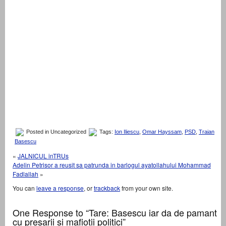
Posted in Uncategorized
Tags:
Ion Iliescu
,
Omar Hayssam
,
PSD
,
Traian
Basescu
«
JALNICUL inTRUs
Adelin Petrisor a reusit sa patrunda in barlogul ayatollahului Mohammad
Fadlallah
»
You can
leave a response
, or
trackback
from your own site.
One Response to “Tare: Basescu iar da de pamant
cu presarii si mafiotii politici”