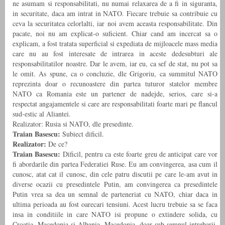
ne asumam si responsabilitati, nu numai relaxarea de a fi in siguranta,
in securitate, daca am intrat in NATO. Fiecare trebuie sa contribuie cu
ceva la securitatea celorlalti, iar noi avem aceasta responsabilitate. Din
pacate, noi nu am explicat-o suficient. Chiar cand am incercat sa o
explicam, a fost tratata superficial si expediata de mijloacele mass media
care nu au fost interesate de intrarea in aceste dedesubturi ale
responsabilitatilor noastre. Dar le avem, iar eu, ca sef de stat, nu pot sa
le omit. As spune, ca o concluzie, dle Grigoriu, ca summitul NATO
reprezinta doar o recunoastere din partea tuturor statelor membre
NATO ca Romania este un partener de nadejde, serios, care si-a
respectat angajamentele si care are responsabilitati foarte mari pe flancul
sud-estic al Aliantei.
Realizator: Rusia si NATO, dle presedinte.
Traian Basescu:
Subiect dificil.
Realizator:
De ce?
Traian Basescu:
Dificil, pentru ca este foarte greu de anticipat care vor
fi abordarile din partea Federatiei Ruse. Eu am convingerea, asa cum il
cunosc, atat cat il cunosc, din cele patru discutii pe care le-am avut in
diverse ocazii cu presedintele Putin, am convingerea ca presedintele
Putin vrea sa dea un semnal de parteneriat cu NATO, chiar daca in
ultima perioada au fost oarecari tensiuni. Acest lucru trebuie sa se faca
insa in conditiile in care NATO isi propune o extindere solida, cu
Croatia, Macedonia si Albania. Macedonia, doar sub semnul intrebarii,