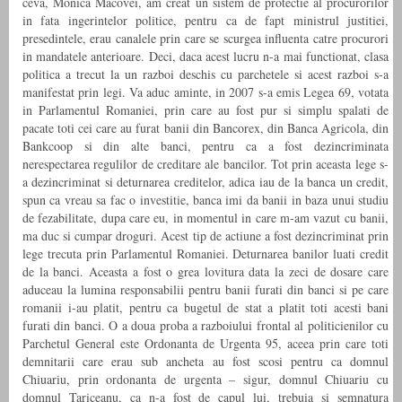
ceva, Monica Macovei, am creat un sistem de protectie al procurorilor
in fata ingerintelor politice, pentru ca de fapt ministrul justitiei,
presedintele, erau canalele prin care se scurgea influenta catre procurori
in mandatele anterioare. Deci, daca acest lucru n-a mai functionat, clasa
politica a trecut la un razboi deschis cu parchetele si acest razboi s-a
manifestat prin legi. Va aduc aminte, in 2007 s-a emis Legea 69, votata
in Parlamentul Romaniei, prin care au fost pur si simplu spalati de
pacate toti cei care au furat banii din Bancorex, din Banca Agricola, din
Bankcoop si din alte banci, pentru ca a fost dezincriminata
nerespectarea regulilor de creditare ale bancilor. Tot prin aceasta lege s-
a dezincriminat si deturnarea creditelor, adica iau de la banca un credit,
spun ca vreau sa fac o investitie, banca imi da banii in baza unui studiu
de fezabilitate, dupa care eu, in momentul in care m-am vazut cu banii,
ma duc si cumpar droguri. Acest tip de actiune a fost dezincriminat prin
lege trecuta prin Parlamentul Romaniei. Deturnarea banilor luati credit
de la banci. Aceasta a fost o grea lovitura data la zeci de dosare care
aduceau la lumina responsabilii pentru banii furati din banci si pe care
romanii i-au platit, pentru ca bugetul de stat a platit toti acesti bani
furati din banci. O a doua proba a razboiului frontal al politicienilor cu
Parchetul General este Ordonanta de Urgenta 95, aceea prin care toti
demnitarii care erau sub ancheta au fost scosi pentru ca domnul
Chiuariu, prin ordonanta de urgenta – sigur, domnul Chiuariu cu
domnul Tariceanu, ca n-a fost de capul lui, trebuia si semnatura