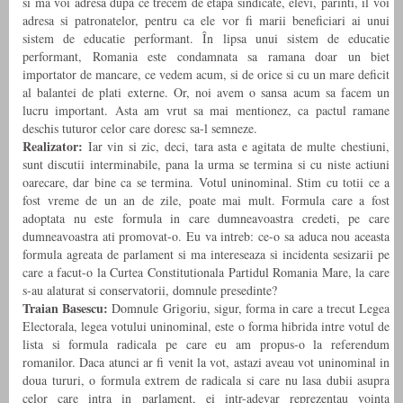
si ma voi adresa dupa ce trecem de etapa sindicate, elevi, parinti, il voi
adresa si patronatelor, pentru ca ele vor fi marii beneficiari ai unui
sistem de educatie performant. În lipsa unui sistem de educatie
performant, Romania este condamnata sa ramana doar un biet
importator de mancare, ce vedem acum, si de orice si cu un mare deficit
al balantei de plati externe. Or, noi avem o sansa acum sa facem un
lucru important. Asta am vrut sa mai mentionez, ca pactul ramane
deschis tuturor celor care doresc sa-l semneze.
Realizator:
Iar vin si zic, deci, tara asta e agitata de multe chestiuni,
sunt discutii interminabile, pana la urma se termina si cu niste actiuni
oarecare, dar bine ca se termina. Votul uninominal. Stim cu totii ce a
fost vreme de un an de zile, poate mai mult. Formula care a fost
adoptata nu este formula in care dumneavoastra credeti, pe care
dumneavoastra ati promovat-o. Eu va intreb: ce-o sa aduca nou aceasta
formula agreata de parlament si ma intereseaza si incidenta sesizarii pe
care a facut-o la Curtea Constitutionala Partidul Romania Mare, la care
s-au alaturat si conservatorii, domnule presedinte?
Traian Basescu:
Domnule Grigoriu, sigur, forma in care a trecut Legea
Electorala, legea votului uninominal, este o forma hibrida intre votul de
lista si formula radicala pe care eu am propus-o la referendum
romanilor. Daca atunci ar fi venit la vot, astazi aveau vot uninominal in
doua tururi, o formula extrem de radicala si care nu lasa dubii asupra
celor care intra in parlament, ei intr-adevar reprezentau vointa