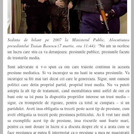
Sedinta de bilant pe 2007 la Ministerul Public. Alocutiunea
presedintelui Traian Basescu (7 martie, ora 11:44):
“Nu am sa ocolesc
un lucru care stiu ca va deranjeaza: presiunile publice, presiunile facute
de trusturile media.
Sunt adevarate si v-o spun ca om care traieste continuu in aceasta
presiune mediatica. Si va incurajez sa nu luati in seama presiunile. Va
incurajez sa fiti mai tari decat cei care le genereaza. Sigur, sunt oameni
politici care detin propriul partid, propriul trust media. Nu va puteti
astepta la alt tip de tratament, cand mentalitatea unui astfel de om cu
bani este sa isi puna la dispozitia propriilor interese un trust media –
sigur, cu trompetele de rigoare, pentru ca totul se cumpara – si un
partidulet. Aveti insa obligatia sa treceti peste acest tip de presiune, cum
aveti obligatia sa treceti peste presiunea politicului. As fi vrut tare mult
sa exemplific acest tip de presiune, insa riscurile sunt foarte mari,
pentru ca sunt dosare in lucru si a discuta despre ele si a arata cum se
face presiunea ar putea fi interpretat ca o presiune a mea pe magistratii