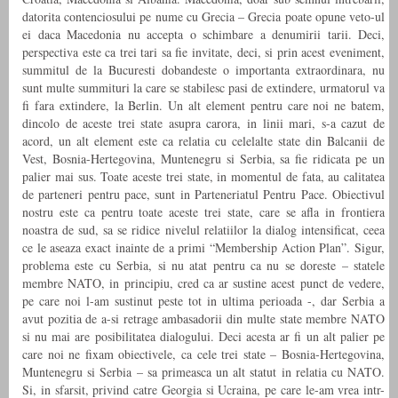
datorita contenciosului pe nume cu Grecia – Grecia poate opune veto-ul
ei daca Macedonia nu accepta o schimbare a denumirii tarii. Deci,
perspectiva este ca trei tari sa fie invitate, deci, si prin acest eveniment,
summitul de la Bucuresti dobandeste o importanta extraordinara, nu
sunt multe summituri la care se stabilesc pasi de extindere, urmatorul va
fi fara extindere, la Berlin. Un alt element pentru care noi ne batem,
dincolo de aceste trei state asupra carora, in linii mari, s-a cazut de
acord, un alt element este ca relatia cu celelalte state din Balcanii de
Vest, Bosnia-Hertegovina, Muntenegru si Serbia, sa fie ridicata pe un
palier mai sus. Toate aceste trei state, in momentul de fata, au calitatea
de parteneri pentru pace, sunt in Parteneriatul Pentru Pace. Obiectivul
nostru este ca pentru toate aceste trei state, care se afla in frontiera
noastra de sud, sa se ridice nivelul relatiilor la dialog intensificat, ceea
ce le aseaza exact inainte de a primi “Membership Action Plan”. Sigur,
problema este cu Serbia, si nu atat pentru ca nu se doreste – statele
membre NATO, in principiu, cred ca ar sustine acest punct de vedere,
pe care noi l-am sustinut peste tot in ultima perioada -, dar Serbia a
avut pozitia de a-si retrage ambasadorii din multe state membre NATO
si nu mai are posibilitatea dialogului. Deci acesta ar fi un alt palier pe
care noi ne fixam obiectivele, ca cele trei state – Bosnia-Hertegovina,
Muntenegru si Serbia – sa primeasca un alt statut in relatia cu NATO.
Si, in sfarsit, privind catre Georgia si Ucraina, pe care le-am vrea intr-