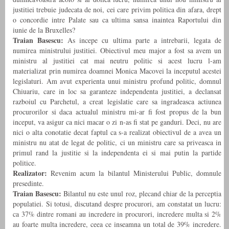
justitiei trebuie judecata de noi, cei care privim politica din afara, drept
o concordie intre Palate sau ca ultima sansa inaintea Raportului din
iunie de la Bruxelles?
Traian Basescu:
As incepe cu ultima parte a intrebarii, legata de
numirea ministrului justitiei. Obiectivul meu major a fost sa avem un
ministru al justitiei cat mai neutru politic si acest lucru l-am
materializat prin numirea doamnei Monica Macovei la inceputul acestei
legislaturi. Am avut experienta unui ministru profund politic, domnul
Chiuariu, care in loc sa garanteze independenta justitiei, a declansat
razboiul cu Parchetul, a creat legislatie care sa ingradeasca actiunea
procurorilor si daca actualul ministru mi-ar fi fost propus de la bun
inceput, va asigur ca nici macar o zi n-as fi stat pe ganduri. Deci, nu are
nici o alta conotatie decat faptul ca s-a realizat obiectivul de a avea un
ministru nu atat de legat de politic, ci un ministru care sa priveasca in
primul rand la justitie si la independenta ei si mai putin la partide
politice.
Realizator:
Revenim acum la bilantul Ministerului Public, domnule
presedinte.
Traian Basescu:
Bilantul nu este unul roz, plecand chiar de la perceptia
populatiei. Si totusi, discutand despre procurori, am constatat un lucru:
ca 37% dintre romani au incredere in procurori, incredere multa si 2%
au foarte multa incredere, ceea ce inseamna un total de 39% incredere.