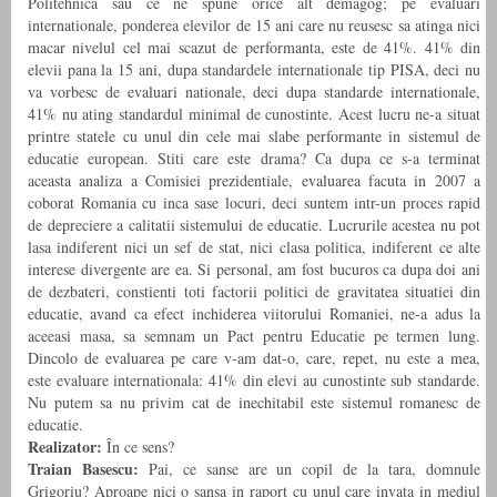
Politehnica sau ce ne spune orice alt demagog; pe evaluari
internationale, ponderea elevilor de 15 ani care nu reusesc sa atinga nici
macar nivelul cel mai scazut de performanta, este de 41%. 41% din
elevii pana la 15 ani, dupa standardele internationale tip PISA, deci nu
va vorbesc de evaluari nationale, deci dupa standarde internationale,
41% nu ating standardul minimal de cunostinte. Acest lucru ne-a situat
printre statele cu unul din cele mai slabe performante in sistemul de
educatie european. Stiti care este drama? Ca dupa ce s-a terminat
aceasta analiza a Comisiei prezidentiale, evaluarea facuta in 2007 a
coborat Romania cu inca sase locuri, deci suntem intr-un proces rapid
de depreciere a calitatii sistemului de educatie. Lucrurile acestea nu pot
lasa indiferent nici un sef de stat, nici clasa politica, indiferent ce alte
interese divergente are ea. Si personal, am fost bucuros ca dupa doi ani
de dezbateri, constienti toti factorii politici de gravitatea situatiei din
educatie, avand ca efect inchiderea viitorului Romaniei, ne-a adus la
aceeasi masa, sa semnam un Pact pentru Educatie pe termen lung.
Dincolo de evaluarea pe care v-am dat-o, care, repet, nu este a mea,
este evaluare internationala: 41% din elevi au cunostinte sub standarde.
Nu putem sa nu privim cat de inechitabil este sistemul romanesc de
educatie.
Realizator:
În ce sens?
Traian Basescu:
Pai, ce sanse are un copil de la tara, domnule
Grigoriu? Aproape nici o sansa in raport cu unul care invata in mediul