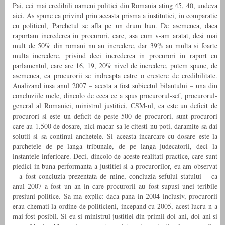
Pai, cei mai credibili oameni politici din Romania ating 45, 40, undeva
aici. As spune ca privind prin aceasta prisma a institutiei, in comparatie
cu politicul, Parchetul se afla pe un drum bun. De asemenea, daca
raportam increderea in procurori, care, asa cum v-am aratat, desi mai
mult de 50% din romani nu au incredere, dar 39% au multa si foarte
multa incredere, privind deci increderea in procurori in raport cu
parlamentul, care are 16, 19, 20% nivel de incredere, putem spune, de
asemenea, ca procurorii se indreapta catre o crestere de credibilitate.
Analizand insa anul 2007 – acesta a fost subiectul bilantului – una din
concluziile mele, dincolo de ceea ce a spus procurorul-sef, procurorul-
general al Romaniei, ministrul justitiei, CSM-ul, ca este un deficit de
procurori si este un deficit de peste 500 de procurori, sunt procurori
care au 1.500 de dosare, nici macar sa le citesti nu poti, daramite sa dai
solutii si sa continui anchetele. Si aceasta incarcare cu dosare este la
parchetele de pe langa tribunale, de pe langa judecatorii, deci la
instantele inferioare. Deci, dincolo de aceste realitati practice, care sunt
piedici in buna performanta a justitiei si a procurorilor, eu am observat
– a fost concluzia prezentata de mine, concluzia sefului statului – ca
anul 2007 a fost un an in care procurorii au fost supusi unei teribile
presiuni politice. Sa ma explic: daca pana in 2004 inclusiv, procurorii
erau chemati la ordine de politicieni, incepand cu 2005, acest lucru n-a
mai fost posibil. Si eu si ministrul justitiei din primii doi ani, doi ani si