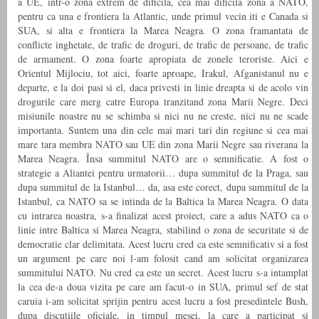
a UE, intr-o zona extrem de dificila, cea mai dificila zona a NATO,
pentru ca una e frontiera la Atlantic, unde primul vecin iti e Canada si
SUA, si alta e frontiera la Marea Neagra. O zona framantata de
conflicte inghetate, de trafic de droguri, de trafic de persoane, de trafic
de armament. O zona foarte apropiata de zonele teroriste. Aici e
Orientul Mijlociu, tot aici, foarte aproape, Irakul, Afganistanul nu e
departe, e la doi pasi si el, daca privesti in linie dreapta si de acolo vin
drogurile care merg catre Europa tranzitand zona Marii Negre. Deci
misiunile noastre nu se schimba si nici nu ne creste, nici nu ne scade
importanta. Suntem una din cele mai mari tari din regiune si cea mai
mare tara membra NATO sau UE din zona Marii Negre sau riverana la
Marea Neagra. Însa summitul NATO are o semnificatie. A fost o
strategie a Aliantei pentru urmatorii… dupa summitul de la Praga, sau
dupa summitul de la Istanbul… da, asa este corect, dupa summitul de la
Istanbul, ca NATO sa se intinda de la Baltica la Marea Neagra. O data
cu intrarea noastra, s-a finalizat acest proiect, care a adus NATO ca o
linie intre Baltica si Marea Neagra, stabilind o zona de securitate si de
democratie clar delimitata. Acest lucru cred ca este semnificativ si a fost
un argument pe care noi l-am folosit cand am solicitat organizarea
summitului NATO. Nu cred ca este un secret. Acest lucru s-a intamplat
la cea de-a doua vizita pe care am facut-o in SUA, primul sef de stat
caruia i-am solicitat sprijin pentru acest lucru a fost presedintele Bush,
dupa discutiile oficiale, in timpul mesei, la care a participat si