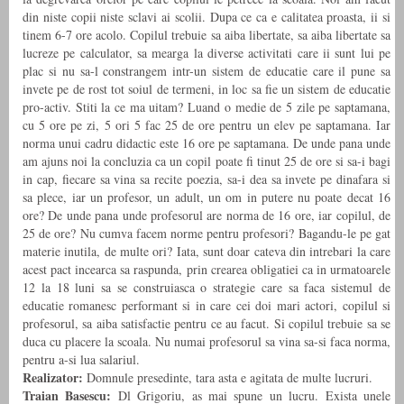
din niste copii niste sclavi ai scolii. Dupa ce ca e calitatea proasta, ii si
tinem 6-7 ore acolo. Copilul trebuie sa aiba libertate, sa aiba libertate sa
lucreze pe calculator, sa mearga la diverse activitati care ii sunt lui pe
plac si nu sa-l constrangem intr-un sistem de educatie care il pune sa
invete pe de rost tot soiul de termeni, in loc sa fie un sistem de educatie
pro-activ. Stiti la ce ma uitam? Luand o medie de 5 zile pe saptamana,
cu 5 ore pe zi, 5 ori 5 fac 25 de ore pentru un elev pe saptamana. Iar
norma unui cadru didactic este 16 ore pe saptamana. De unde pana unde
am ajuns noi la concluzia ca un copil poate fi tinut 25 de ore si sa-i bagi
in cap, fiecare sa vina sa recite poezia, sa-i dea sa invete pe dinafara si
sa plece, iar un profesor, un adult, un om in putere nu poate decat 16
ore? De unde pana unde profesorul are norma de 16 ore, iar copilul, de
25 de ore? Nu cumva facem norme pentru profesori? Bagandu-le pe gat
materie inutila, de multe ori? Iata, sunt doar cateva din intrebari la care
acest pact incearca sa raspunda, prin crearea obligatiei ca in urmatoarele
12 la 18 luni sa se construiasca o strategie care sa faca sistemul de
educatie romanesc performant si in care cei doi mari actori, copilul si
profesorul, sa aiba satisfactie pentru ce au facut. Si copilul trebuie sa se
duca cu placere la scoala. Nu numai profesorul sa vina sa-si faca norma,
pentru a-si lua salariul.
Realizator:
Domnule presedinte, tara asta e agitata de multe lucruri.
Traian Basescu:
Dl Grigoriu, as mai spune un lucru. Exista unele