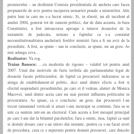
premierului – au desfiintat Comisia prezidentiala de ancheta care facea
propunerile de aviz pentru inceperea urmaririi penale a ministrilor. Alte
patru luni in care nu s-a lucrat nimic. Si, in sfarsit, un alt incident al
anului 2004, generat tot de oameni politici, dar de data aceasta, in baza
Constitutiei, a fost intoarcerea aproape a tuturor dosarelor de la
instantele de judecata, urmare a faptului ca s-a constatat
neconstitutionalitatea anchetarii fostilor ministri fara a fi un aviz de la
presedinte. A fost, as spune – sau in concluzie, as spune, un an greu. As
mai adauga ceva…
Realizator:
Va rog.
Traian Basescu:
…cu modestia de rigoare – valabil tot pentru anul
2007. Unul din motivele de furie teribila ale parlamentului legat de
dosarele facute politicienilor, de faptul ca procurorii indraznesc sa se
atinga de establishment-ul politic, deci unul dintre efecte a fost si
efectul suspendarii presedintelui, pe care ei il vedeau, alaturi de Monica
Macovei, unul dintre aceia care nu mai permit influenta politicului in
procuratura. As spune, ca o concluzie: an greu, dar procurorii l-au
trecut ramanand verticali si astazi i-am incurajat sa continue, fara sa se
uite ca suntem intr-un an electoral. Cam acesta a fost mesajul principal
pe care l-am dat la bilantul parchetelor, fara a omite, insa, faptul ca sunt
si destule dosare care s-au intors din instante, pentru ca s-au facut erori
de procedura, ceea ce e nepermis pentru domnii procurori, care dincolo