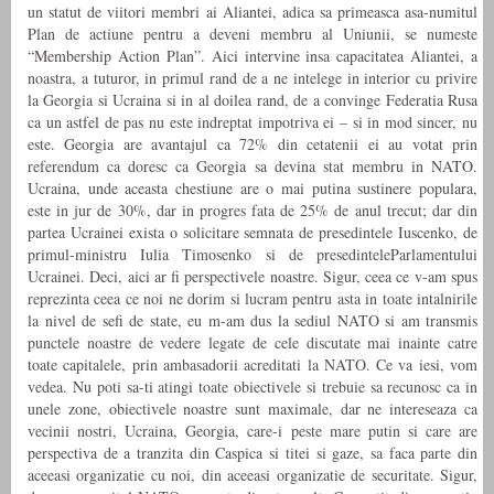
un statut de viitori membri ai Aliantei, adica sa primeasca asa-numitul
Plan de actiune pentru a deveni membru al Uniunii, se numeste
“Membership Action Plan”. Aici intervine insa capacitatea Aliantei, a
noastra, a tuturor, in primul rand de a ne intelege in interior cu privire
la Georgia si Ucraina si in al doilea rand, de a convinge Federatia Rusa
ca un astfel de pas nu este indreptat impotriva ei – si in mod sincer, nu
este. Georgia are avantajul ca 72% din cetatenii ei au votat prin
referendum ca doresc ca Georgia sa devina stat membru in NATO.
Ucraina, unde aceasta chestiune are o mai putina sustinere populara,
este in jur de 30%, dar in progres fata de 25% de anul trecut; dar din
partea Ucrainei exista o solicitare semnata de presedintele Iuscenko, de
primul-ministru Iulia Timosenko si de presedinteleParlamentului
Ucrainei. Deci, aici ar fi perspectivele noastre. Sigur, ceea ce v-am spus
reprezinta ceea ce noi ne dorim si lucram pentru asta in toate intalnirile
la nivel de sefi de state, eu m-am dus la sediul NATO si am transmis
punctele noastre de vedere legate de cele discutate mai inainte catre
toate capitalele, prin ambasadorii acreditati la NATO. Ce va iesi, vom
vedea. Nu poti sa-ti atingi toate obiectivele si trebuie sa recunosc ca in
unele zone, obiectivele noastre sunt maximale, dar ne intereseaza ca
vecinii nostri, Ucraina, Georgia, care-i peste mare putin si care are
perspectiva de a tranzita din Caspica si titei si gaze, sa faca parte din
aceeasi organizatie cu noi, din aceeasi organizatie de securitate. Sigur,