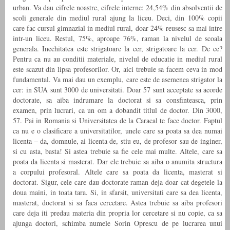
urban. Va dau cifrele noastre, cifrele interne: 24,54% din absolventii de
scoli generale din mediul rural ajung la liceu. Deci, din 100% copii
care fac cursul gimnazial in mediul rural, doar 24% reusesc sa mai intre
intr-un liceu. Restul, 75%, aproape 76%, raman la nivelul de scoala
generala. Inechitatea este strigatoare la cer, strigatoare la cer. De ce?
Pentru ca nu au conditii materiale, nivelul de educatie in mediul rural
este scazut din lipsa profesorilor. Or, aici trebuie sa facem ceva in mod
fundamental. Va mai dau un exemplu, care este de asemenea strigator la
cer: in SUA sunt 3000 de universitati. Doar 57 sunt acceptate sa acorde
doctorate, sa aiba indrumare la doctorat si sa consfinteasca, prin
examen, prin lucrari, ca un om a dobandit titlul de doctor. Din 3000,
57. Pai in Romania si Universitatea de la Caracal te face doctor. Faptul
ca nu e o clasificare a universitatilor, unele care sa poata sa dea numai
licenta – da, domnule, ai licenta de, stiu eu, de profesor sau de inginer,
si cu asta, basta! Si astea trebuie sa fie cele mai multe. Altele, care sa
poata da licenta si masterat. Dar ele trebuie sa aiba o anumita structura
a corpului profesoral. Altele care sa poata da licenta, masterat si
doctorat. Sigur, cele care dau doctorate raman deja doar cat degetele la
doua maini, in toata tara. Si, in sfarsit, universitati care sa dea licenta,
masterat, doctorat si sa faca cercetare. Astea trebuie sa aiba profesori
care deja iti predau materia din propria lor cercetare si nu copie, ca sa
ajunga doctori, schimba numele Sorin Oprescu de pe lucrarea unui