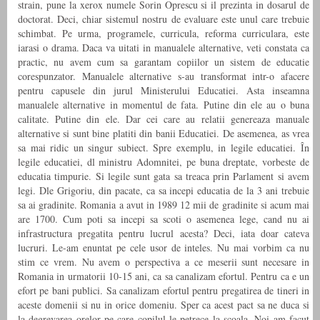
strain, pune la xerox numele Sorin Oprescu si il prezinta in dosarul de
doctorat. Deci, chiar sistemul nostru de evaluare este unul care trebuie
schimbat. Pe urma, programele, curricula, reforma curriculara, este
iarasi o drama. Daca va uitati in manualele alternative, veti constata ca
practic, nu avem cum sa garantam copiilor un sistem de educatie
corespunzator. Manualele alternative s-au transformat intr-o afacere
pentru capusele din jurul Ministerului Educatiei. Asta inseamna
manualele alternative in momentul de fata. Putine din ele au o buna
calitate. Putine din ele. Dar cei care au relatii genereaza manuale
alternative si sunt bine platiti din banii Educatiei. De asemenea, as vrea
sa mai ridic un singur subiect. Spre exemplu, in legile educatiei. În
legile educatiei, dl ministru Adomnitei, pe buna dreptate, vorbeste de
educatia timpurie. Si legile sunt gata sa treaca prin Parlament si avem
legi. Dle Grigoriu, din pacate, ca sa incepi educatia de la 3 ani trebuie
sa ai gradinite. Romania a avut in 1989 12 mii de gradinite si acum mai
are 1700. Cum poti sa incepi sa scoti o asemenea lege, cand nu ai
infrastructura pregatita pentru lucrul acesta? Deci, iata doar cateva
lucruri. Le-am enuntat pe cele usor de inteles. Nu mai vorbim ca nu
stim ce vrem. Nu avem o perspectiva a ce meserii sunt necesare in
Romania in urmatorii 10-15 ani, ca sa canalizam efortul. Pentru ca e un
efort pe bani publici. Sa canalizam efortul pentru pregatirea de tineri in
aceste domenii si nu in orice domeniu. Sper ca acest pact sa ne duca si
la degrevarea orelor pe care copilul le petrece la scoala. Noi am facut