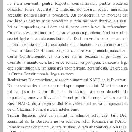
nu i-am convenit, pentru Raportul comunismului, pentru scoaterea
dosarelor fostei Securitati, 2 milioane de dosare, pentru ingradirea
accesului politicienilor la procurori. Au considerat la un moment dat
ca-i bine sa dispara acest presedinte si prin mijloace abuzive, au spus:
hai sa-l suspendam, ca il dam noi si jos pe urma la vot, la referendum.
Cu toate aceste realitati, trebuie sa va spun ca problema fundamentala a
acestei legi este ca este constitutionala. Deci am vrut sa va spun ca sunt
un om – de asta v-am dat exemplul de mai inainte – sunt un om care nu
misca in afara Constitutiei. Si pana cand se vor pronunta judecatorii
Curtii Constitutionale, ca om care sta in buzunar si pe birou cu
Constitutia inainte de a face orice actiune, va pot spune ca aceasta lege
este constitutionala, iar supararea unor partide, nejustificata. Eu cred ca
la Curtea Constitutionala, legea va trece.
Realizator:
Dle presedinte, se apropie summitul NATO de la Bucuresti.
Nu are rost sa discutam neaparat despre importanta lui. M-ar interesa ce
rol va juca in viitor Romania in aceasta structura deosebit de
importanta, care vor fi eventualele noi primiri in organizatie si relatia
Rusia-NATO, dupa alegerea dlui Medvedev, desi ea va fi reprezentata
de dl Vladimir Putin, daca am inteles bine.
Traian Basescu:
Deci un summit nu schimba rolul unei tari. Deci
summitul de la Bucuresti nu va schimba rolul Romaniei in NATO.
Ramanem ceea ce suntem, o tara de flanc, o tara de frontiera a NATO si