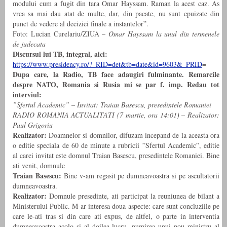
modului cum a fugit din tara Omar Hayssam. Raman la acest caz. As
vrea sa mai dau atat de multe, dar, din pacate, nu sunt epuizate din
punct de vedere al deciziei finale a instantelor”.
Foto: Lucian Curelariu/ZIUA –
Omar Hayssam la unul din termenele
de judecata
Discursul lui TB, integral, aici:
https://www.presidency.ro/?_RID=det&tb=date&id=9603&_PRID
=
Dupa care, la Radio, TB face adaugiri fulminante. Remarcile
despre NATO, Romania si Rusia mi se par f. imp. Redau tot
interviul:
”Sfertul Academic” – Invitat: Traian Basescu, presedintele Romaniei
RADIO ROMANIA ACTUALITATI (7 martie, ora 14:01) – Realizator:
Paul Grigoriu
Realizator:
Doamnelor si domnilor, difuzam incepand de la aceasta ora
o editie speciala de 60 de minute a rubricii ”Sfertul Academic”, editie
al carei invitat este domnul Traian Basescu, presedintele Romaniei. Bine
ati venit, domnule
Traian Basescu:
Bine v-am regasit pe dumneavoastra si pe ascultatorii
dumneavoastra.
Realizator:
Domnule presedinte, ati participat la reuniunea de bilant a
Ministerului Public. M-ar interesa doua aspecte: care sunt concluziile pe
care le-ati tras si din care ati expus, de altfel, o parte in interventia
dumneavoastra acolo si al doilea lucru, numirea unui nou ministru al