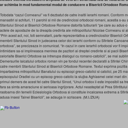
ar schimba in mod fundamental modul de conducere a Bisericii Ortodoxe Rom
Totodata “cazul Corneanui” va fi dezbatut de catre inaltii ierarhi romani. Conform
manastiri si schituri, 11 parohii si mii de credinciosi ortodocsi romani, acestia s-au ad
Sfantului Sinod al Bisericii Ortodoxe Romane datorita tulburarii “pe care au adus-o
actele de apostazie de la dreapta credinta ale mitropolitului Nicolae Corneanu si a
“Prin acest act, noi, toti semnatarii, parte reprezentativa a credinciosilor Biserici
membrii Sfantului Sinod in judecarea celor doi ierarhi conform cu Sfintele Canoane a
ortodoxa”, se precizeaza in comunicat. “In cazul in care ierarhii ortodocsi vor fi impi
intimidare sa-si implineasca menirea de pazitori ai dreptei credinte si ai pacii Biser
celorlalte Biserici Ortodoxe sa intrerupa dialogul cu romano-catolicii”, se mai subli
Demersurile laicatului ortodox roman vin pe fondul recentei declaratii a Sfintei Chi
catre membrii Sfantului Sinod al Bisericii Ortodoxe Romane. Textul exprima pozitia 
impartasirea mitropolitului Banatului cu episcopi greco-catolici si catolici, pe 25 ma
episcopului Oradiei cu un episcop greco-catolic la slujba Aghiasmei celei mari din
primul demers de acest fel catre Sfantul Sinod, “Unui ortodox ii este imposibil sa 
fara sa simta amaraciune si serioasa ingrijorare. Actul neasteptat al Prea Sfintitulu
rastoarna din temelii Eclesiologia Ortodoxa si constituie incalcarea extrema a Sfin
adusa insesi Tainei Bisericii”, se adauga in scrisoare. (M.I./ZIUA)