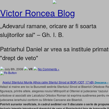
Victor Roncea Blog
„Adevarul ramane, oricare ar fi soarta
slujitorilor sai" – Gh. I. B.
Patriarhul Daniel ar vrea sa instituie primat
"drept de veto"
July 8th, 2008
VR
No Comments »
Apelul Sfantului Munte Athos catre Sfantul Sinod al BOR (ODT, 17 kB)
Descarca »
Astazi si maine are loc la Bucuresti sedinta Sfantului Sinod al Bisericii Ortodoxe
figureaza, printre altele, alegerea noului Mitropolit al Olteniei si judecarea “cazul
ortodoxe si asociatii ale Laicatului Ortodox Roman isi exprima sustinerea pentru m
judecarea ierarhului conform cu Sfintele Canoane ale Bisericii.
Potrivit surselor neoficiale, in cadrul sedintei vor fi discutate o serie de propun
inclusiv intentia introducerii dreptului de veto al Patriarhului fata de hotararile