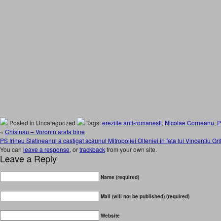
Posted in Uncategorized
Tags:
ereziile anti-romanesti
,
Nicolae Corneanu
,
P
«
Chisinau – Voronin arata bine
PS Irineu Slatineanul a castigat scaunul Mitropoliei Olteniei in fata lui Vincentiu Gri
You can
leave a response
, or
trackback
from your own site.
Leave a Reply
Name (required)
Mail (will not be published) (required)
Website