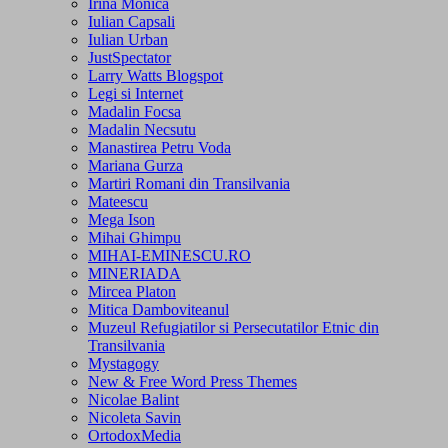
Irina Monica
Iulian Capsali
Iulian Urban
JustSpectator
Larry Watts Blogspot
Legi si Internet
Madalin Focsa
Madalin Necsutu
Manastirea Petru Voda
Mariana Gurza
Martiri Romani din Transilvania
Mateescu
Mega Ison
Mihai Ghimpu
MIHAI-EMINESCU.RO
MINERIADA
Mircea Platon
Mitica Damboviteanul
Muzeul Refugiatilor si Persecutatilor Etnic din
Transilvania
Mystagogy
New & Free Word Press Themes
Nicolae Balint
Nicoleta Savin
OrtodoxMedia