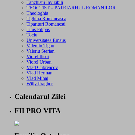
Tanchistii Invizibili
TEOCTIST – PATRIARHUL ROMANILOR
Theologhia
Tighina Romaneasca
Tiparituri Romanesti
Titus Filipas
Tociu
Universitatea Emaus
Valentin Tigau
Valeriu Sterian
Viorel Ilisoi
Viorel Urban
Vlad Cubreacov
Vlad Herman
Vlad Mihai
Willy Pragher
Calendarul Zilei
FII PRO VITA