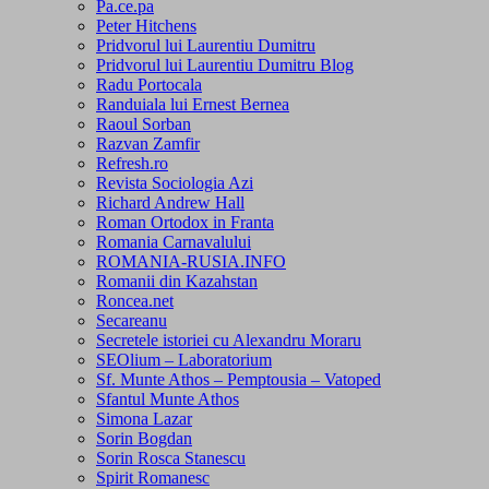
Pa.ce.pa
Peter Hitchens
Pridvorul lui Laurentiu Dumitru
Pridvorul lui Laurentiu Dumitru Blog
Radu Portocala
Randuiala lui Ernest Bernea
Raoul Sorban
Razvan Zamfir
Refresh.ro
Revista Sociologia Azi
Richard Andrew Hall
Roman Ortodox in Franta
Romania Carnavalului
ROMANIA-RUSIA.INFO
Romanii din Kazahstan
Roncea.net
Secareanu
Secretele istoriei cu Alexandru Moraru
SEOlium – Laboratorium
Sf. Munte Athos – Pemptousia – Vatoped
Sfantul Munte Athos
Simona Lazar
Sorin Bogdan
Sorin Rosca Stanescu
Spirit Romanesc