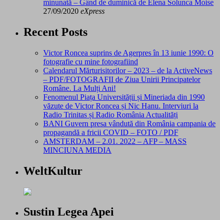
minunată – Gând de duminică de Elena Solunca Moise
27/09/2020
eXpress
Recent Posts
Victor Roncea suprins de Agerpres în 13 iunie 1990: O
fotografie cu mine fotografiind
Calendarul Mărturisitorilor – 2023 – de la ActiveNews
– PDF/FOTOGRAFII de Ziua Unirii Principatelor
Române. La Mulți Ani!
Fenomenul Piața Universității și Mineriada din 1990
văzute de Victor Roncea și Nic Hanu. Interviuri la
Radio Trinitas și Radio România Actualități
BANI Guvern presa vândută din România campania de
propagandă a fricii COVID – FOTO / PDF
AMSTERDAM – 2.01. 2022 – AFP – MASS
MINCIUNA MEDIA
WeltKultur
Sustin Legea Apei