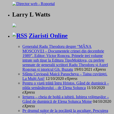
Larry L Watts
Ziaristi Online
Generalul Radu Theodoru despre “MÂNA
MOSCOVEI – Documentele crimei din decembrie
1989”. Editor: Victor Roncea. Primele trei volume
intrate sub tipar la Editura TipoMoldova, cu prefețe
semnate de generalii scriitori Radu Theodoru și Aurel
Rogojan și istoricul Gh. Buzatu
19/01/2021
eXpress
Sfânta Cuvioasă Maică Parascheva – Taina cuviinței.
La Mulți Ani!
12/10/2020
eXpress
Pentru o viață trăită întru Hristos. Gând de duminică –
pilda semănătorului – de Elena Solunca
11/10/2020
eXpress
Iertarea – cheia de boltă a iubirii. Iubirea vrăjmașilor –
Gând de duminică de Elena Solunca Moise
04/10/2020
eXpress
Pe drumul suitor de la pocăință la ascultare. Pescuirea