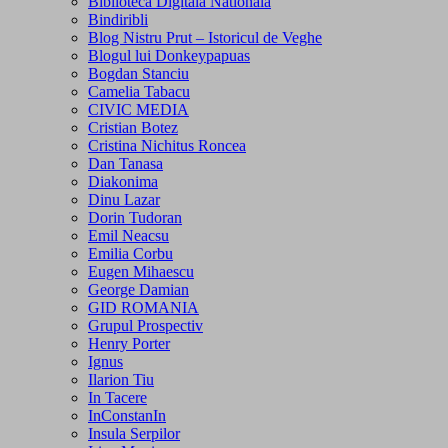
Biblioteca Digitala Nationala
Bindiribli
Blog Nistru Prut – Istoricul de Veghe
Blogul lui Donkeypapuas
Bogdan Stanciu
Camelia Tabacu
CIVIC MEDIA
Cristian Botez
Cristina Nichitus Roncea
Dan Tanasa
Diakonima
Dinu Lazar
Dorin Tudoran
Emil Neacsu
Emilia Corbu
Eugen Mihaescu
George Damian
GID ROMANIA
Grupul Prospectiv
Henry Porter
Ignus
Ilarion Tiu
In Tacere
InConstanIn
Insula Serpilor