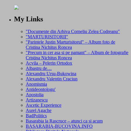
My Links
"Documente din Arhiva Corneliu Zelea Codreanu"
"MARTURISITORII"
"Parintele Justin Marturisitorul" – Album foto de
Cristina Nichitus Roncea
"Precum in cer asa si pe pamant" – Album de fotografie
Cristina Nichitus Roncea
Acvila – Pelerin Ortodox
Albastru de…
Alexandru Ursu-Bukowina
Alexandru Valentin Craciun
Anomismia
Antideontologu'
Apostolia
Artizanescu
Ascetic Experience
Aurel Agache
BadPolitics
Basarabia la Rascruce – atunci ca si acum
BASARABIA-BUCOVINA.INFO