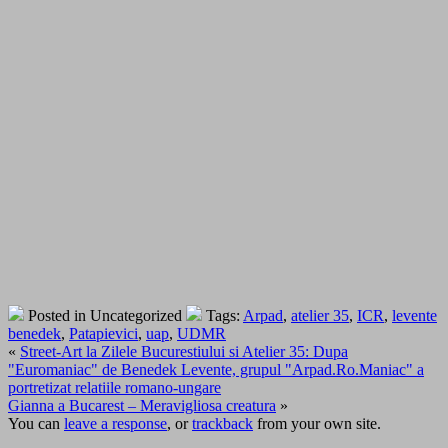
Posted in Uncategorized
Tags:
Arpad
,
atelier 35
,
ICR
,
levente
benedek
,
Patapievici
,
uap
,
UDMR
«
Street-Art la Zilele Bucurestiului si Atelier 35: Dupa
"Euromaniac" de Benedek Levente, grupul "Arpad.Ro.Maniac" a
portretizat relatiile romano-ungare
Gianna a Bucarest – Meravigliosa creatura
»
You can
leave a response
, or
trackback
from your own site.