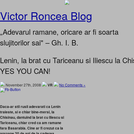
Victor Roncea Blog
„Adevarul ramane, oricare ar fi soarta
slujitorilor sai" – Gh. I. B.
Lenin, la brat cu Tariceanu si Iliescu la 
YES YOU CAN!
November 27th, 2008
VR
No Comments »
Daca-ar stii rusii adevarati ca Lenin
traieste, si e chiar bine-mersi, la
Chisinau, dantuind la brat cu Iliescu si
Tariceanu, chiar cred ca am ramane
fara Basarabia. Cine ar fi crezut ca la
aproape 20 de ani de la caderea