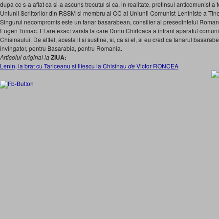
dupa ce s-a aflat ca si-a ascuns trecutul si ca, in realitate, pretinsul anticomunist 
Uniunii Scriitorilor din RSSM si membru al CC al Uniu­nii Comunist-Leniniste a Tine
Singurul necompromis este un tanar basarabean, consilier al presedintelui Romanie
Eugen Tomac. El are exact varsta la care Dorin Chirtoaca a infrant aparatul comunis
Chisinaului. De altfel, acesta il si sustine, si, ca si el, si eu cred ca tanarul basar
invingator, pentru Basarabia, pentru Romania.
Articolul original la
ZIUA:
Lenin, la brat cu Tariceanu si Iliescu la Chisinau
de
Victor RONCEA