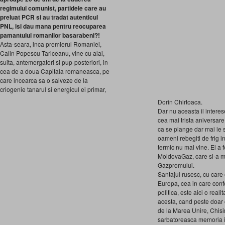
regimului comunist, partidele care au
preluat PCR si au tradat autenticul
PNL, isi dau mana pentru reocuparea
pamantului romanilor basarabeni?!
Asta-seara, inca premierul Romaniei,
Calin Popescu Tariceanu, vine cu alai,
suita, antemergatori si pup-posteriori, in
cea de a doua Capitala romaneasca, pe
care incearca sa o salveze de la
criogenie tanarul si energicul ei primar,
Dorin Chirtoaca.
Dar nu aceasta il intere
cea mai trista aniversare
ca se plange dar mai le s
oameni rebegiti de frig i
termic nu mai vine. El a f
MoldovaGaz, care si-a mu
Gazpromului.
Santajul rusesc, cu care
Europa, cea in care confo
politica, este aici o real
acesta, cand peste doar 
de la Marea Unire, Chis
sarbatoreasca memoria in