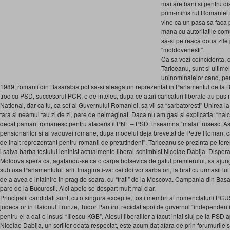
mai are bani si pentru di
prim-ministrul Romaniei mi
vine ca un pasa sa faca p
mana cu autoritatile comu
sa-si petreaca doua zil
“moldovenesti”.
Ca sa vezi coincidenta, 
Tariceanu, sunt si ultime
uninominalelor cand, pe
1989, romanii din Basarabia pot sa-si aleaga un reprezentat in Parlamentul de la 
troc cu PSD, succesorul PCR, e de inteles, dupa ce atari caricaturi liberale au pus 
National, dar ca tu, ca sef al Guvernului Romaniei, sa vii sa “sarbatoresti” Unirea la 
tara si neamul tau zi de zi, pare de neimaginat. Daca nu am gasi si explicatia: “h
decat pamant romanesc pentru afaceristii PNL – PSD: inseamna “malai” rusesc. Asa 
pensionarilor si ai vaduvei romane, dupa mo­delul deja brevetat de Petre Roman, ca
de inalt reprezentant pentru romanii de pretutindeni”, Tariceanu se prezinta pe te
i salva barba fostului leninist actualmente liberal-schimbist Nicolae Dabija. Dispe
Moldova spera ca, agatandu-se ca o carpa bolsevica de gatul premierului, sa ajunga
sub usa Parlamentu­lui tarii. Imaginati-va: cei doi vor sarbatori, la brat cu urmasii l
de a avea o intalnire in prag de seara, cu “frati” de la Moscova. Campania din Bas
pare de la Bucuresti. Aici apele se despart mult mai clar.
Principalii candidati sunt, cu o singura exceptie, fosti membri ai nomenclaturii PC
judecator in Raionul Frunze, Tudor Pantiru, reciclat apoi de guvernul “independen
pentru el a dat-o insusi “Iliescu-KGB”. Alesul liberalilor a facut intai sluj pe la PSD a
Nicolae Dabija, un scriitor odata respectat, este acum dat afara de prin forumurile st