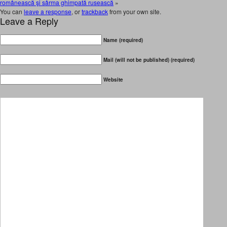
românească şi sârma ghimpată rusească
»
You can
leave a response
, or
trackback
from your own site.
Leave a Reply
Name (required)
Mail (will not be published) (required)
Website