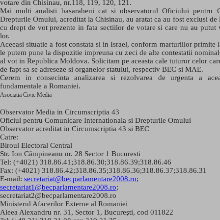
votare din Chisinau, nr.118, 119, 120, 121.
Mai multi analisti basarabeni cat si observatorul Oficiului pentru 
Drepturile Omului, acreditat la Chisinau, au aratat ca au fost exclusi de
cu drept de vot prezente in fata sectiilor de votare si care nu au putu
lor.
Aceeasi situatie a fost constata si in Israel, conform marturiilor primite l
le putem pune la dispozitie impreuna cu zeci de alte contestatii nominal
al vot in Republica Moldova. Solicitam pe aceasta cale tuturor celor car
de fapt sa se adreseze si organelor statului, respectiv BEC si MAE.
Cerem in consecinta analizarea si rezolvarea de urgenta a aceas
fundamentale a Romaniei.
Asociatia Civic Media
Observator Media in Circumscriptia 43
Oficiul pentru Comunicare Internationala si Drepturile Omului
Observator acreditat in Circumscriptia 43 si BEC
Catre:
Biroul Electoral Central
Str. Ion Câmpineanu nr. 28 Sector 1 Bucuresti
Tel
: (+4
021)
318.86.41;318.86.30;318.86.39;318.86.46
Fax
:
(+4
021)
318.86.42;318.86.35;318.86.36;318.86.37;318.86.31
E-mail:
secretariat@becparlamentare2008.ro
;
secretariat1@becparlamentare2008.ro
;
secretariat2@becparlamentare2008.ro
Ministerul Afacerilor Externe al Romaniei
Aleea Alexandru nr. 31, Sector 1, Bucureşti, cod 011822