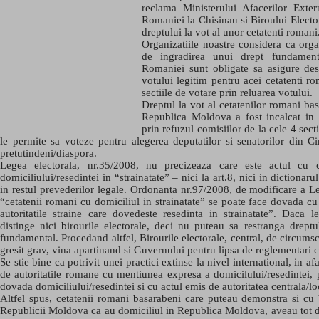
reclama Ministerului Afacerilor Ext
Romaniei la Chisinau si Biroului Electo
dreptului la vot al unor cetatenti romani
Organizatiile noastre considera ca orga
de ingradirea unui drept fundamenta
Romaniei sunt obligate sa asigure des
votului legitim pentru acei cetatenti r
sectiile de votare prin reluarea votului.
Dreptul la vot al cetatenilor romani ba
Republica Moldova a fost incalcat in
prin refuzul comisiilor de la cele 4 sect
le permite sa voteze pentru alegerea deputatilor si senatorilor din 
pretutindeni/diaspora.
Legea electorala, nr.35/2008, nu precizeaza care este actul cu
domiciliului/resedintei in “strainatate” – nici la art.8, nici in dictionaru
in restul prevederilor legale. Ordonanta nr.97/2008, de modificare a Le
“cetatenii romani cu domiciliul in strainatate” se poate face dovada c
autoritatile straine care dovedeste resedinta in strainatate”. Daca 
distinge nici birourile electorale, deci nu puteau sa restranga drept
fundamental. Procedand altfel, Birourile electorale, central, de circumscr
gresit grav, vina apartinand si Guvernului pentru lipsa de reglementari c
Se stie bine ca potrivit unei practici extinse la nivel international, in af
de autoritatile romane cu mentiunea expresa a domicilului/resedintei,
dovada domiciliului/resedintei si cu actul emis de autoritatea centrala/loc
Altfel spus, cetatenii romani basarabeni care puteau demonstra si cu b
Republicii Moldova ca au domiciliul in Republica Moldova, aveau tot dre