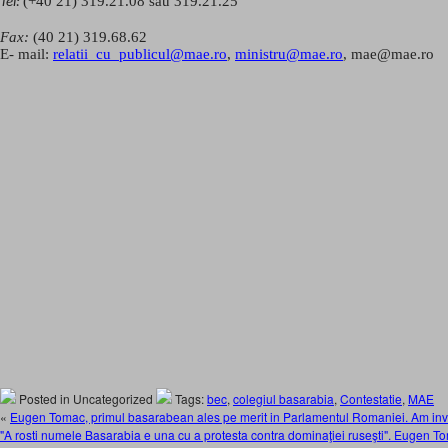
(+40 21) 319.21.08 sau 319.21.25
Tel:
Fax:
(40 21) 319.68.62
E- mail:
relatii_cu_publicul@mae.ro
,
ministru@mae.ro
, mae@mae.ro
Posted in Uncategorized
Tags:
bec
,
colegiul basarabia
,
Contestatie
,
MAE
«
Eugen Tomac, primul basarabean ales pe merit in Parlamentul Romaniei. Am invi
"A rosti numele Basarabia e una cu a protesta contra dominaţiei ruseşti". Eugen 