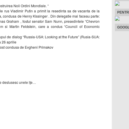
struirea Noii Ordini Mondiale. “
le rus Vladimir Putin a primit la resedinta sa de vacanta de la
PENTR
, condusa de Henry Kissinger . Din delegatie mai faceau parte:
mas Graham , fostul senator Sam Nunn, presedintele “Chevron
um si Martin Feldstein, care a condus “Council of Economic
GOOGL
upul de dialog “Russia-USA: Looking at the Future” (Rusia-SUA:
a 26 aprilie
 fost condusa de Evgheni Primakov
se deslusesc unele iţe…