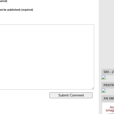
uired)
 not be published) (required)
SRI – 
PENTR
AN OM