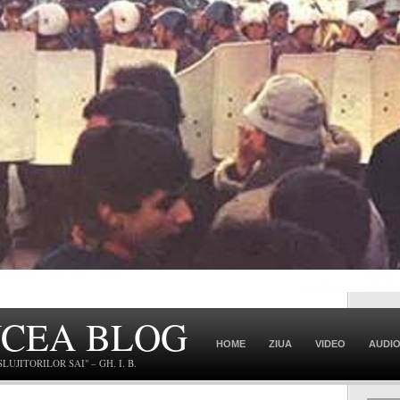
NCEA BLOG
HOME
ZIUA
VIDEO
AUDI
JITORILOR SAI" – GH. I. B.
CONTACT