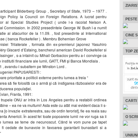
ZIARIS
participant Bilderberg Group , Secretary of State, 1973 – 1977 .
gn Policy la Council on Foreign Relations. A lucrat pentru
PESTE
tor al Special Studies Project ( unde l-a racolat Nelson A.
ateral Commission. In 2002 presedintele George W. Bush l-a numit
tie al atacurilor de la 11.09. , fost presedinte al International
CINE 
se ( banca Rockefeller ) . Membru Bohemian Grove
siei Trilaterale , formata din ex-premierul japonez Yasuhiro
éry Giscard d’Estaing, bancherul american David Rockefeller si
TOP ZE
issinger , s-a intalnit cu Mihail Gorbaciov pentru a-l convinge ca
institutii financiare ale lumii, GATT, FMI şi Banca Mondiala .
71 , avandu-l subaltern pe Winston Lord .
ul eugeniei PAPUSARESTI :
e prioritate a politicii externe pentru lumea a treia “
 să fie folosită ca o armă şi că instigarea războaielor era de
ducerea populaţiei.
Evian, Franta, 1991:
a trupele ONU ar intra în Los Angeles pentru a restabili ordinea
CARTI
Mâine – ea ne va multumi! Asta este cu atât mai evident daca li s-
 [o invazie extraterestra, sau de ordin terorist], fie ea reala sau
nta Americii. În acest fel toate popoarele lumii ne vor ruga sa îi
O SCR
te lumea se teme de necunoscut. Când le vom pune pe tapet
r fi cedate de bunavoie în favoarea garantarii bunastarii si a
“
UNIUN