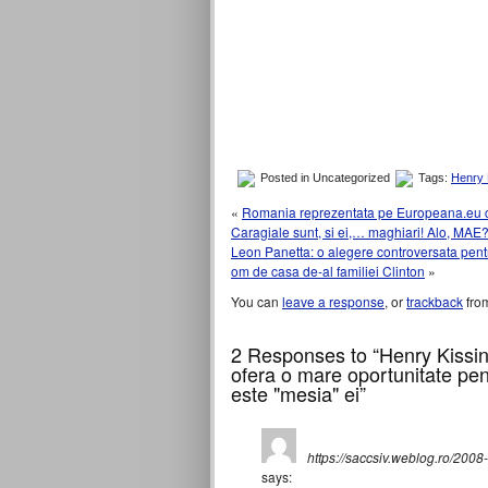
Posted in Uncategorized
Tags:
Henry 
«
Romania reprezentata pe Europeana.eu ca
Caragiale sunt, si ei,… maghiari! Alo, MAE
Leon Panetta: o alegere controversata pentr
om de casa de-al familiei Clinton
»
You can
leave a response
, or
trackback
from
2 Responses to “Henry Kissing
ofera o mare oportunitate pe
este "mesia" ei”
https://saccsiv.weblog.ro/20
says: