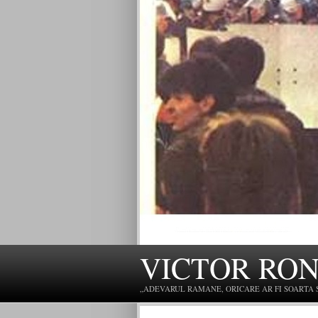
VICTOR RO
„ADEVARUL RAMANE, ORICARE AR FI SOARTA SLU