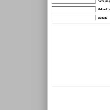
Name (req
Mail (will
Website