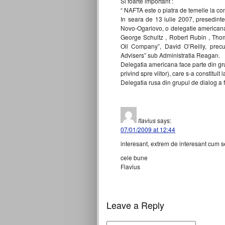
Si foarte important :
“ NAFTA este o piatra de temelie la con
In seara de 13 iulie 2007, presedinte
Novo-Ogariovo, o delegatie americana
George Schultz , Robert Rubin , Tho
Oil Company”, David O’Reilly, prec
Advisers” sub Administratia Reagan.
Delegatia americana face parte din gr
privind spre viitor), care s-a constituit l
Delegatia rusa din grupul de dialog a
flavius
says:
07/01/2009 at 12:44
interesant, extrem de interesant cum 
cele bune
Flavius
Leave a Reply