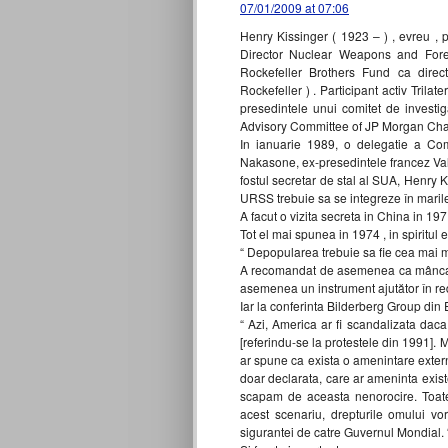
07/01/2009 at 07:06
Henry Kissinger ( 1923 – ) , evreu , 
Director Nuclear Weapons and Forei
Rockefeller Brothers Fund ca direc
Rockefeller ) . Participant activ Tril
presedintele unui comitet de investiga
Advisory Committee of JP Morgan Cha
In ianuarie 1989, o delegatie a Comi
Nakasone, ex-presedintele francez Val
fostul secretar de stal al SUA, Henry K
URSS trebuie sa se integreze în marile 
A facut o vizita secreta in China in 19
Tot el mai spunea in 1974 , in spirit
“ Depopularea trebuie sa fie cea mai mar
A recomandat de asemenea ca mâncarea
asemenea un instrument ajutător în re
Iar la conferinta Bilderberg Group din 
“ Azi, America ar fi scandalizata dac
[referindu-se la protestele din 1991]. 
ar spune ca exista o amenintare externa
doar declarata, care ar ameninta existe
scapam de aceasta nenorocire. Toa
acest scenariu, drepturile omului vo
sigurantei de catre Guvernul Mondial. 