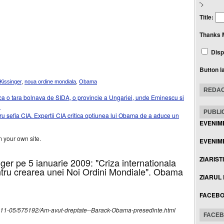
'>
Title:
Thanks 
Disp
Button l
Kissinger
,
noua ordine mondiala
,
Obama
REDAC
 o tara bolnava de SIDA, o provincie a Ungariei, unde Eminescu si
?
PUBLIC
u sefia CIA. Expertii CIA critica optiunea lui Obama de a aduce un
EVENIM
 your own site.
EVENIME
ZIARIST
er pe 5 ianuarie 2009: "Criza internationala
ntru crearea unei Noi Ordini Mondiale". Obama
ZIARUL
FACEB
08-11-05/575192/Am-avut-dreptate--Barack-Obama-presedinte.html
FACE