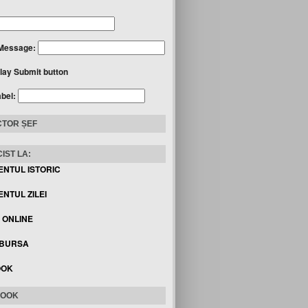
Message:
lay Submit button
abel:
TOR ȘEF
IST LA:
ENTUL ISTORIC
NTUL ZILEI
I ONLINE
 BURSA
OOK
BOOK