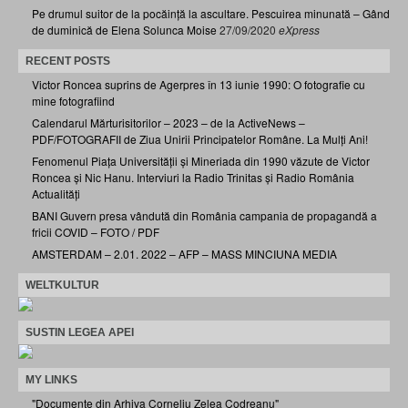
Pe drumul suitor de la pocăință la ascultare. Pescuirea minunată – Gând
de duminică de Elena Solunca Moise
27/09/2020
eXpress
RECENT POSTS
Victor Roncea suprins de Agerpres în 13 iunie 1990: O fotografie cu
mine fotografiind
Calendarul Mărturisitorilor – 2023 – de la ActiveNews –
PDF/FOTOGRAFII de Ziua Unirii Principatelor Române. La Mulți Ani!
Fenomenul Piața Universității și Mineriada din 1990 văzute de Victor
Roncea și Nic Hanu. Interviuri la Radio Trinitas și Radio România
Actualități
BANI Guvern presa vândută din România campania de propagandă a
fricii COVID – FOTO / PDF
AMSTERDAM – 2.01. 2022 – AFP – MASS MINCIUNA MEDIA
WELTKULTUR
SUSTIN LEGEA APEI
MY LINKS
"Documente din Arhiva Corneliu Zelea Codreanu"