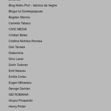
Blog Nistru Prut – Istoricul de Veghe
Blogul lui Donkeypapuas
Bogdan Stanciu
Camelia Tabacu
CIVIC MEDIA
Cristian Botez
Cristina Nichitus Roncea
Dan Tanasa
Diakonima
Dinu Lazar
Dorin Tudoran
Emil Neacsu
Emilia Corbu
Eugen Mihaescu
George Damian
GID ROMANIA
Grupul Prospectiv
Henry Porter