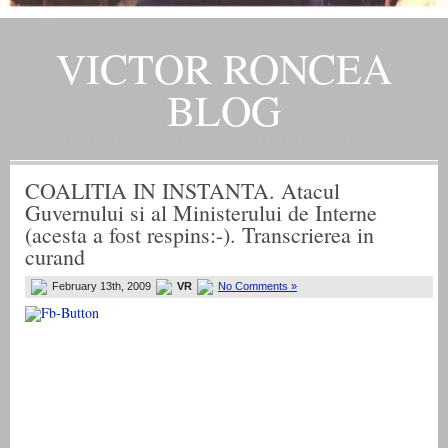
VICTOR RONCEA
BLOG
„ADEVARUL RAMANE, ORICARE AR FI SOARTA SLUJITORILOR SAI" – GH. I. B.
COALITIA IN INSTANTA. Atacul
Guvernului si al Ministerului de Interne
(acesta a fost respins:-). Transcrierea in
curand
February 13th, 2009
VR
No Comments »