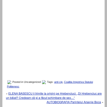
Posted in Uncategorized
Tags:
anti-cip
,
Coalitia Impotriva Statului
Politienesc
«
ELENA BASESCU ii trimite la origini pe Hrebenciuci. „Dl Hrebenciuc are
un băiat? Credeam că şi-a făcut schimbare de sex…“
AUTOBIOGRAFIA Parintelui Arsenie Boca
»