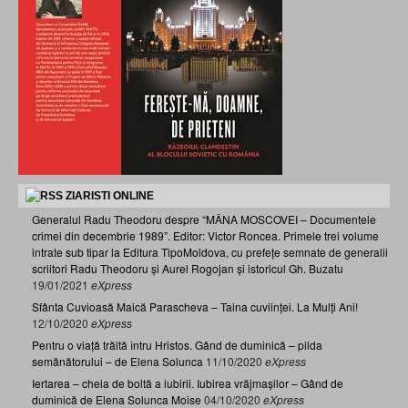
ZIARISTI ONLINE
Generalul Radu Theodoru despre “MÂNA MOSCOVEI – Documentele
crimei din decembrie 1989”. Editor: Victor Roncea. Primele trei volume
intrate sub tipar la Editura TipoMoldova, cu prefețe semnate de generalii
scriitori Radu Theodoru și Aurel Rogojan și istoricul Gh. Buzatu
19/01/2021
eXpress
Sfânta Cuvioasă Maică Parascheva – Taina cuviinței. La Mulți Ani!
12/10/2020
eXpress
Pentru o viață trăită întru Hristos. Gând de duminică – pilda
semănătorului – de Elena Solunca
11/10/2020
eXpress
Iertarea – cheia de boltă a iubirii. Iubirea vrăjmașilor – Gând de
duminică de Elena Solunca Moise
04/10/2020
eXpress