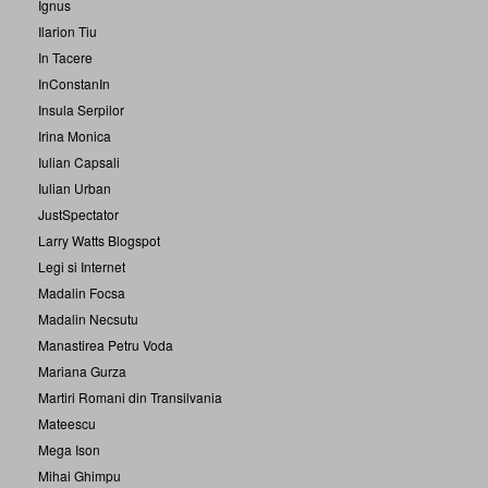
Ignus
Ilarion Tiu
In Tacere
InConstanIn
Insula Serpilor
Irina Monica
Iulian Capsali
Iulian Urban
JustSpectator
Larry Watts Blogspot
Legi si Internet
Madalin Focsa
Madalin Necsutu
Manastirea Petru Voda
Mariana Gurza
Martiri Romani din Transilvania
Mateescu
Mega Ison
Mihai Ghimpu