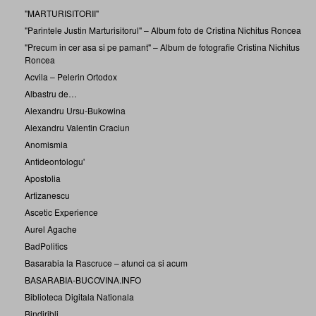
"MARTURISITORII"
"Parintele Justin Marturisitorul" – Album foto de Cristina Nichitus Roncea
"Precum in cer asa si pe pamant" – Album de fotografie Cristina Nichitus
Roncea
Acvila – Pelerin Ortodox
Albastru de…
Alexandru Ursu-Bukowina
Alexandru Valentin Craciun
Anomismia
Antideontologu'
Apostolia
Artizanescu
Ascetic Experience
Aurel Agache
BadPolitics
Basarabia la Rascruce – atunci ca si acum
BASARABIA-BUCOVINA.INFO
Biblioteca Digitala Nationala
Bindiribli