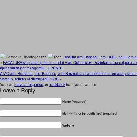
Posted in Uncategorized
Tags:
Coalitia anti-Basescu
,
etc
,
GDS - noul komin
«
FACATURA de joasa speta contra lui Vlad Cubreacov. Dezinformarea colportata d
ajuns sursa pentru agentii… UPDATE
ATAC anti-Romania, anti-Basescu, anti-Basarabia si anti-cetatenie romana, semnat V
Voronin, artizan al distrugerii PPCD
»
You can
leave a response
, or
trackback
from your own site.
Leave a Reply
Name (required)
Mail (will not be published) (required)
Website