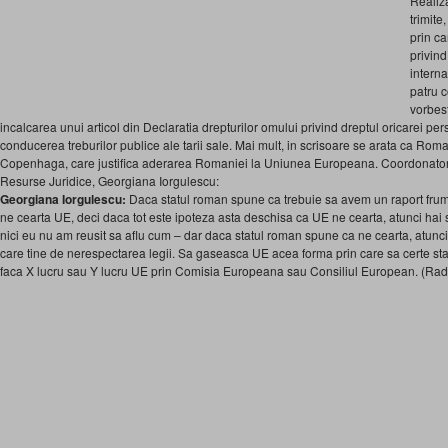
Realiza
trimite
prin c
privind
interna
patru c
vorbes
incalcarea unui articol din Declaratia drepturilor omului privind dreptul oricarei pe
conducerea treburilor publice ale tarii sale. Mai mult, in scrisoare se arata ca Roman
Copenhaga, care justifica aderarea Romaniei la Uniunea Europeana. Coordonator
Resurse Juridice, Georgiana Iorgulescu:
Georgiana Iorgulescu:
Daca statul roman spune ca trebuie sa avem un raport frumo
ne cearta UE, deci daca tot este ipoteza asta deschisa ca UE ne cearta, atunci hai 
nici eu nu am reusit sa aflu cum – dar daca statul roman spune ca ne cearta, atunc
care tine de nerespectarea legii. Sa gaseasca UE acea forma prin care sa certe st
faca X lucru sau Y lucru UE prin Comisia Europeana sau Consiliul European. (Rad