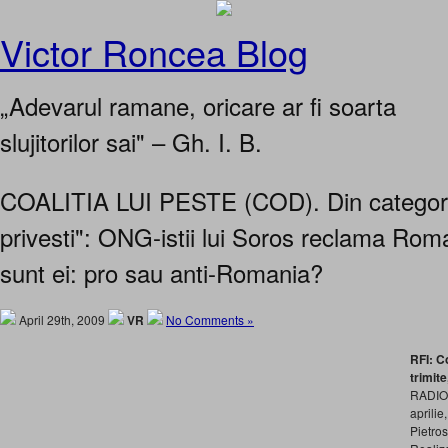
Victor Roncea Blog
„Adevarul ramane, oricare ar fi soarta
slujitorilor sai" – Gh. I. B.
COALITIA LUI PESTE (COD). Din categor
privesti": ONG-istii lui Soros reclama Rom
sunt ei: pro sau anti-Romania?
April 29th, 2009
VR
No Comments »
RFI: Co
trimite
RADIO
aprilie
Pietros