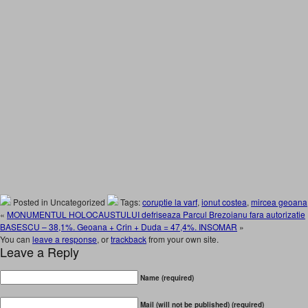
Posted in Uncategorized
Tags:
coruptie la varf
,
ionut costea
,
mircea geoana
«
MONUMENTUL HOLOCAUSTULUI defriseaza Parcul Brezoianu fara autorizatie
BASESCU – 38,1%. Geoana + Crin + Duda = 47,4%. INSOMAR
»
You can
leave a response
, or
trackback
from your own site.
Leave a Reply
Name (required)
Mail (will not be published) (required)