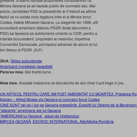
greselile. A starnit ilaritate propunerea consultantilor ca
Mircea Geoana sa se lepede public de cumnatul sau. Mai
precis, candidatul PSD la presedintie ar fi trebuit sa afirme
faptul ca nu exista nicio legatura intre el si Mircea Ionut
Costea, fratele Mihaelei Geoana. La alegerile din 1996, alti
consultanti americani sfatuiau PDSR (fosta denumire a
PSD) sa lipeasca pe autoturisme colante cu CDR, pentru a
intarata bucurestenii, proprietari ai masinilor, impotriva
Conventiei Democrate, principalul adversar de atunci al lui
Ion Iliescu si PDSR. (G.P.)
ZIUA:
Stirea subcutanata
Americanii invrajbesc pesedistii
Parerea mea:
Idei foarte bune…
Nota mea:
Aceasta inseamna ca dezvalurile de aici chiar il pot trage in jos…
UN ARTICOL PENTRU CARE AM FOST AMENINTAT CU MOARTEA. Pradarea Roman
Kaplan – Alfred Moses via Geoana si cumnatul Ionut Costea
CINE SUNT cei ce-l vor pe Geoana presedinte. Expertii lui Obama de la Benenson S
“afacerile” americane ale lui Geoana
“AMERICANII lui Geoana”, adusi de Hrebenciuc
MIRCEA GEOANĂ, ESCROC INTERNATIONAL AlterMedia România