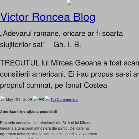
Victor Roncea Blog
„Adevarul ramane, oricare ar fi soarta
slujitorilor sai" – Gh. I. B.
TRECUTUL lui Mircea Geoana a fost scan
consilierii americani. Ei i-au propus sa-si 
propriul cumnat, pe Ionut Costea
May 10th, 2009
VR
No Comments »
Americanii invrajbesc pesedistii
Prezenta consultantilor electorali din SUA ai lui Mircea
Geoana a tensionat atmosfera din partid. Cei care nu
agreeaza aceasta solutie stau cu ochii pe ei si le vaneaza