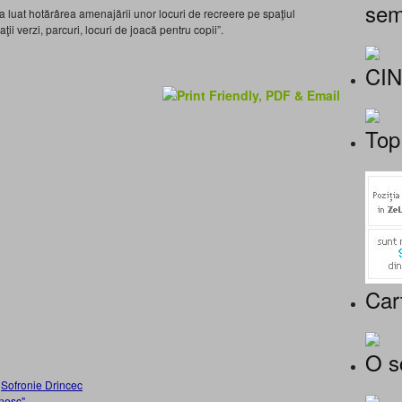
sem
a luat hotărârea amenajării unor locuri de recreere pe spaţiul
ii verzi, parcuri, locuri de joacă pentru copii”.
CI
Top
Car
O s
,
Sofronie Drincec
nesc"