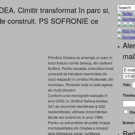
 Cimitir transformat în parc si,
u de construit. PS SOFRONIE ce
Aler
mai
Primăria Oradea va amenaja un parc în
locul fostului cimitir Seleuş, din cartierul
Nufărul. Pentru aceasta, executivul local
urmează să transfere osemintele din
locul respectiv în cimitirul Rulikovski, din
Title:
municipiu. Proiectul însă nu este agreat
de mulţi bihoreni.
Thanks
Conform unei monografii realizate în
anul 2000, în cimitirul Seleuş existau
347 de morminte identificate şi 632
neidentificate, ultimele înmormântari
Dis
făcute aici având loc în anul 1984.
Button 
Pentru ca exhumările să poată începe,
municipalitatea din Oradea a început
Red
deja defrişarea zonei, curăţarea