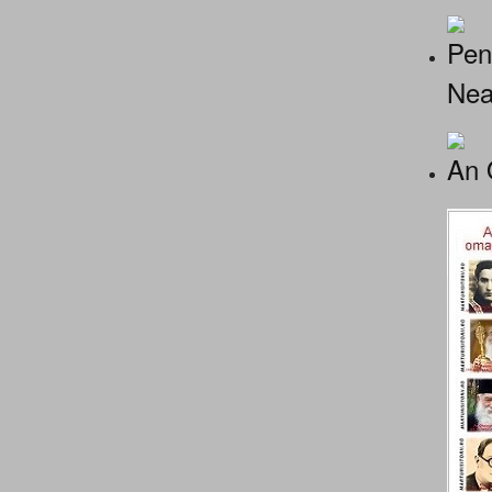
Pen
Nea
An 