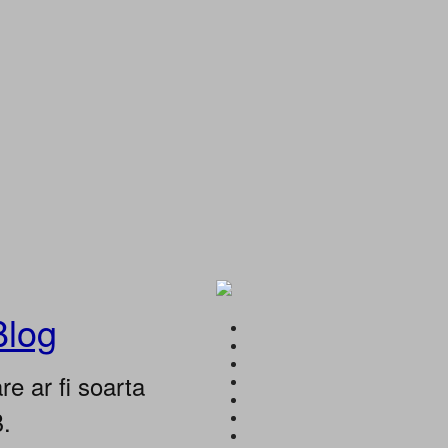
Blog
e ar fi soarta
B.