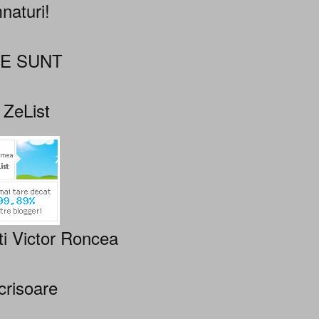
naturi!
NE SUNT
 ZeList
ti Victor Roncea
crisoare