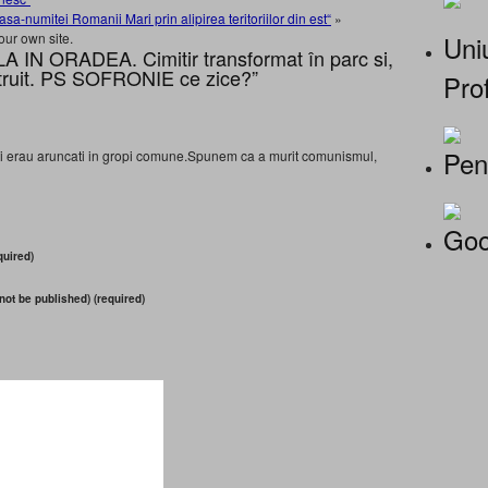
a-numitei Romanii Mari prin alipirea teritoriilor din est“
»
Uniu
our own site.
IN ORADEA. Cimitir transformat în parc si,
nstruit. PS SOFRONIE ce zice?”
Prof
Pen
ti erau aruncati in gropi comune.Spunem ca a murit comunismul,
Goo
uired)
 not be published) (required)