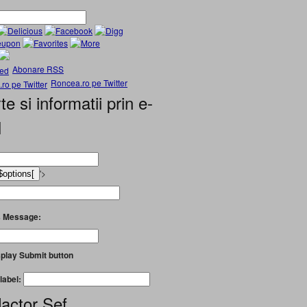
Abonare RSS
Roncea.ro pe Twitter
te si informatii prin e-
l
'>
 Message:
play Submit button
label:
actor Șef