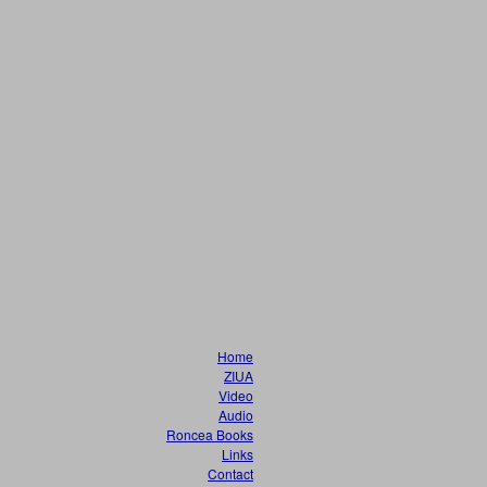
Home
ZIUA
Video
Audio
Roncea Books
Links
Contact