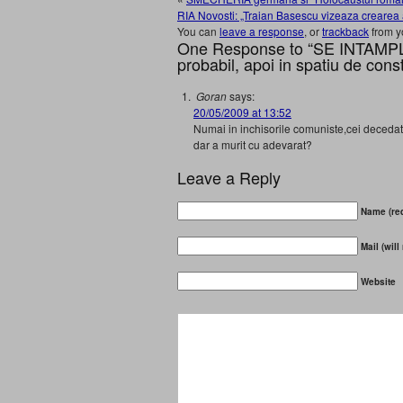
RIA Novosti: „Traian Basescu vizeaza crearea as
You can
leave a response
, or
trackback
from y
One Response to “SE INTAMPLA 
probabil, apoi in spatiu de co
Goran
says:
20/05/2009 at 13:52
Numai in inchisorile comuniste,cei deceda
dar a murit cu adevarat?
Leave a Reply
Name (req
Mail (will
Website