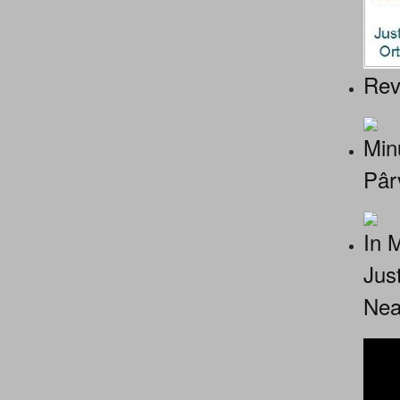
Rev
Minu
Pâr
In 
Jus
Nea