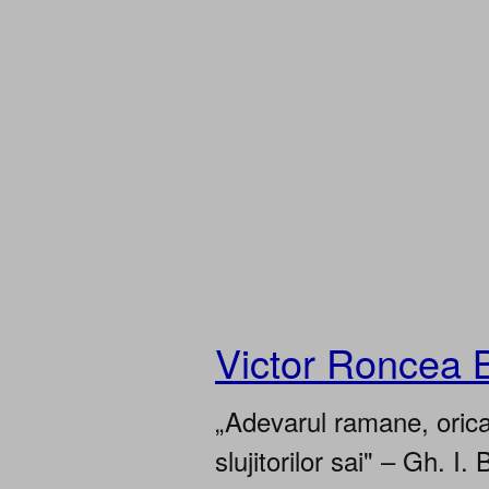
Victor Roncea 
„Adevarul ramane, oricar
slujitorilor sai" – Gh. I. 