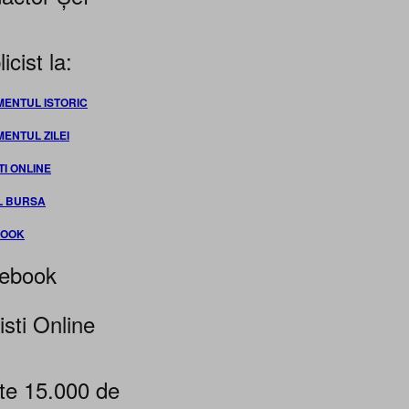
icist la:
MENTUL ISTORIC
MENTUL ZILEI
TI ONLINE
L BURSA
BOOK
ebook
isti Online
te 15.000 de