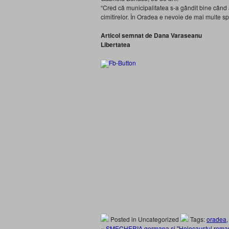
“Cred că municipalitatea s-a gândit bine când 
cimitirelor. În Oradea e nevoie de mai multe spaţ
Articol semnat de Dana Varaseanu
Libertatea
Posted in Uncategorized
Tags:
oradea
«
SMECHERIA germana si "Holocaustul roma