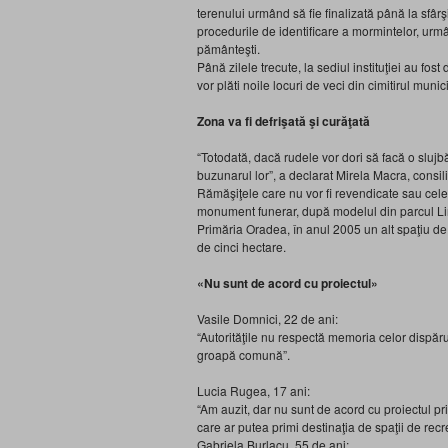
terenului urmând să fie finalizată până la sfârşi
procedurile de identificare a mormintelor, ur
pământeşti.
Până zilele trecute, la sediul instituţiei au f
vor plăti noile locuri de veci din cimitirul muni
Zona va fi defrişată şi curăţată
“Totodată, dacă rudele vor dori să facă o slujbă
buzunarul lor”, a declarat Mirela Macra, consili
Rămăşiţele care nu vor fi revendicate sau cele
monument funerar, după modelul din parcul Liniş
Primăria Oradea, în anul 2005 un alt spaţiu de 
de cinci hectare.
«Nu sunt de acord cu proiectul»
Vasile Domnici, 22 de ani:
“Autorităţile nu respectă memoria celor dispăruţ
groapă comună”.
Lucia Rugea, 17 ani:
“Am auzit, dar nu sunt de acord cu proiectul pri
care ar putea primi destinaţia de spaţii de recr
Gabriela Burlacu, 55 de ani: