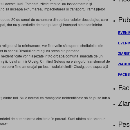
tul acestei luni. Totodată, zilele trecute, au fost demarate şi
mând să înceapă exhumarea, împachetarea şi transportul rămăşiţelor
Publ
ost depuse 20 de cereri de exhumare din partea rudelor decedaţilor, care
cipal, dar nu şi costurile de manipulare şi transport ale osemintelor.
EVENI
EVENI
 religioasă la reînhumare, vor fi nevoite să suporte cheltuielile din
er în cadrul Biroului de relaţii cu presa din primărie.
ZIARIS
 neidentificate vor fi aşezate într-o groapă comună, marcată de un
tii, fostul cimitir Olosig. Cimitirul Seleuş nu e singurul transformat de
ZIARU
recreere fiind amenajat pe locul fostului cimitir Olosig, pe o suprafaţă
FACE
Fac
i dintre noi. Nu e normal ca rămăşiţele neidentificate să fie puse într-o
Ziar
măriei de a transforma cimitirele în parcuri. Sunt atâtea alte terenuri
Pes
eere”.