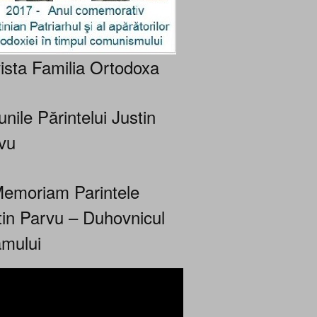
ista Familia Ortodoxa
nile Părintelui Justin
vu
Memoriam Parintele
tin Parvu – Duhovnicul
mului