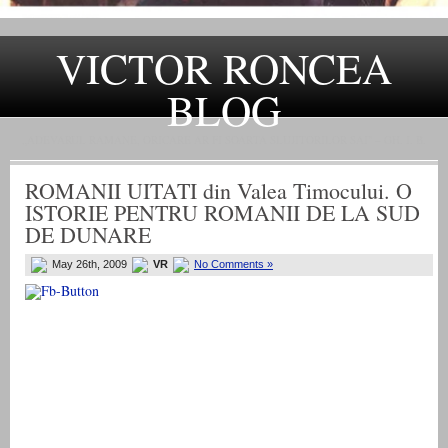
VICTOR RONCEA
BLOG
„ADEVARUL RAMANE, ORICARE AR FI SOARTA SLUJITORILOR SAI" – GH. I. B.
ROMANII UITATI din Valea Timocului. O
ISTORIE PENTRU ROMANII DE LA SUD
DE DUNARE
May 26th, 2009
VR
No Comments »