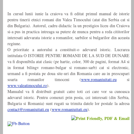
In cursul lunii iunie la craiova va fi editat primul manual de istorie
pentru tinerii etnici romani din Valea Timocului (atat din Serbia cat si
din Bulgaria). Autorul, cadru didactic la un prestigios liceu din Craiova
si-a pus in practica intreaga sa putere de munca pentru a reda cititorilor
interesati adevarata istorie a romanilor, sarbilor si bulgarilor din aceasta
regiune.
O prioritate a autorului a constituit-o adevarul istoric. Lucrarea
intitulata O ISTORIE PENTRU ROMANII DE LA SUD DE DUNARE
va fi disponibila atat clasic (pe hartie, color, 300 de pagini, format A4 si
in format bilingv romano-bulgar si romano-sarb) cat si electronic,
urmand a fi postata pe doua site-uri din Romania care au in preocupari
soarta romanilor timoceni (
www.romaniuitati.eu
si
www.valeatimocului.ro
).
Manualul va fi distribuit gratuit catre toti cei care vor sa cunoasca
adevarul istoric. Pentru comenzi prin posta, cei interesati (din Serbia,
Bulgaria si Romania) sunt rugati sa trimita datele lor postale la adresa
contact@romaniuitati.eu
(
www.romaniuitati.eu
).