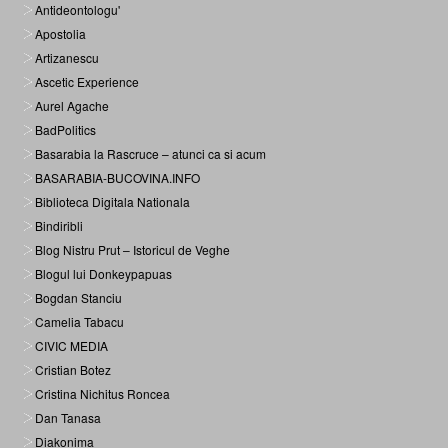
Antideontologu'
Apostolia
Artizanescu
Ascetic Experience
Aurel Agache
BadPolitics
Basarabia la Rascruce – atunci ca si acum
BASARABIA-BUCOVINA.INFO
Biblioteca Digitala Nationala
Bindiribli
Blog Nistru Prut – Istoricul de Veghe
Blogul lui Donkeypapuas
Bogdan Stanciu
Camelia Tabacu
CIVIC MEDIA
Cristian Botez
Cristina Nichitus Roncea
Dan Tanasa
Diakonima