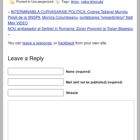
Posted in Uncategorized
Tags:
timoc
,
valea timocului
«
INTERMINABILA CURVASARAIE POLITICA: Colega Tatianei Mungiu
Pipidi de la SNSPA, Monica Columbeanu, purtatoarea "presedintelui" Nati
Meir VIDEO
NOU ambasador al Serbiei in Romania: Zoran Popovici la Traian Basescu
»
You can
leave a response
, or
trackback
from your own site.
Leave a Reply
Name (required)
Mail (will not be published) (required)
Website