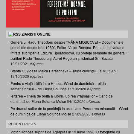
ZIARISTI ONLINE
Generalul Radu Theodoru despre “MÂNA MOSCOVEI – Documentele
crimei din decembrie 1989”. Editor: Victor Roncea. Primele trei volume
intrate sub tipar la Editura TipoMoldova, cu prefețe semnate de generalii
scriitori Radu Theodoru și Aurel Rogojan și istoricul Gh. Buzatu
19/01/2021
eXpress
Sfânta Cuvioasă Maică Parascheva – Taina cuviinței. La Mulți Ani!
12/10/2020
eXpress
Pentru o viață trăită întru Hristos. Gând de duminică – pilda
semănătorului – de Elena Solunca
11/10/2020
eXpress
Iertarea – cheia de boltă a iubirii. Iubirea vrăjmașilor – Gând de
duminică de Elena Solunca Moise
04/10/2020
eXpress
Pe drumul suitor de la pocăință la ascultare. Pescuirea minunată – Gând
de duminică de Elena Solunca Moise
27/09/2020
eXpress
RECENT POSTS
Victor Roncea suprins de Agerpres în 13 iunie 1990: O fotografie cu