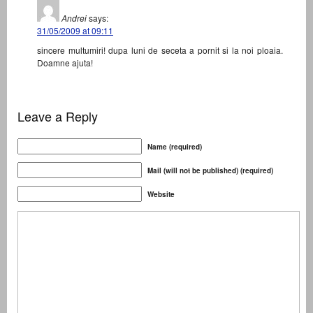
Andrei
says:
31/05/2009 at 09:11
sincere multumiri! dupa luni de seceta a pornit si la noi ploaia.
Doamne ajuta!
Leave a Reply
Name (required)
Mail (will not be published) (required)
Website