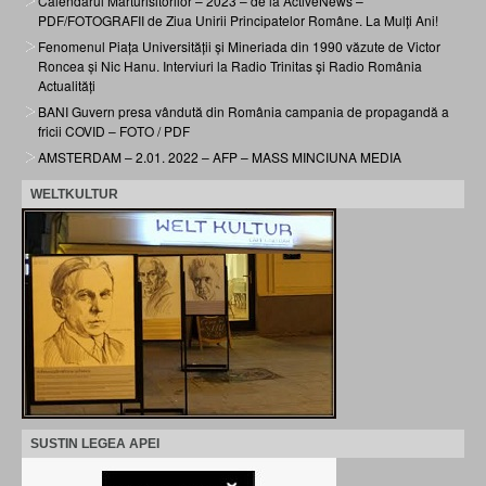
Calendarul Mărturisitorilor – 2023 – de la ActiveNews –
PDF/FOTOGRAFII de Ziua Unirii Principatelor Române. La Mulți Ani!
Fenomenul Piața Universității și Mineriada din 1990 văzute de Victor
Roncea și Nic Hanu. Interviuri la Radio Trinitas și Radio România
Actualități
BANI Guvern presa vândută din România campania de propagandă a
fricii COVID – FOTO / PDF
AMSTERDAM – 2.01. 2022 – AFP – MASS MINCIUNA MEDIA
WELTKULTUR
SUSTIN LEGEA APEI