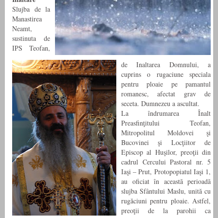
Slujba de la
Manastirea
Neamt,
sustinuta de
IPS Teofan,
de Inaltarea Domnului, a
cuprins o rugaciune speciala
pentru ploaie pe pamantul
romanesc, afectat grav de
seceta. Dumnezeu a ascultat.
La îndrumarea Înalt
Preasfinţitului Teofan,
Mitropolitul Moldovei şi
Bucovinei şi Locţiitor de
Episcop al Huşilor, preoţii din
cadrul Cercului Pastoral nr. 5
Iaşi – Prut, Protopopiatul Iaşi 1,
au oficiat în această perioadă
slujba Sfântului Maslu, unită cu
rugăciuni pentru ploaie. Astfel,
preoţii de la parohii ca