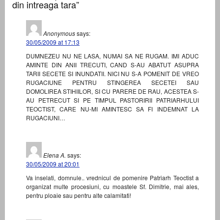
din intreaga tara”
Anonymous
says:
30/05/2009 at 17:13
DUMNEZEU NU NE LASA, NUMAI SA NE RUGAM. IMI ADUC
AMINTE DIN ANII TRECUTI, CAND S-AU ABATUT ASUPRA
TARII SECETE SI INUNDATII. NICI NU S-A POMENIT DE VREO
RUGACIUNE PENTRU STINGEREA SECETEI SAU
DOMOLIREA STIHIILOR, SI CU PARERE DE RAU, ACESTEA S-
AU PETRECUT SI PE TIMPUL PASTORIRII PATRIARHULUI
TEOCTIST, CARE NU-MI AMINTESC SA FI INDEMNAT LA
RUGACIUNI…
Elena A.
says:
30/05/2009 at 20:01
Va inselati, domnule.. vrednicul de pomenire Patriarh Teoctist a
organizat multe procesiuni, cu moastele Sf. Dimitrie, mai ales,
pentru ploaie sau pentru alte calamitati!