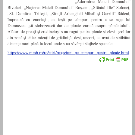
„Adormirea Maicii Domnului“
Bivolari, „Naşterea Maicii Domnului“ Roşcani, „Sfântul Ilie“ Soloneţ,
„Sf. Dumitru“ Trifeşti, „Sfinţii Arhangheli Mihail şi Gavriil“ Rădeni,
împreună cu enoriaşii, au ieşit pe câmpuri pentru a se ruga lui
Dumnezeu „să slobozească dar de ploaie curată asupra pământului“.
Alături de preoţi şi credincioşi s-au rugat pentru ploaie şi elevii şcolilor
din zonă şi chiar micuţii de grădiniţă, deşi, uneori, au avut de străbătut
distanţe mari până la locul unde s-au săvârşit slujbele speciale.
https://www.mmb.ro/ro/stiri/rugaciuni_pe_campuri_pentru_ploaie.html