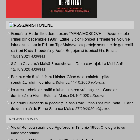
ZIARISTI ONLINE
Generalul Radu Theodoru despre “MÂNA MOSCOVEI – Documentele
crimei din decembrie 1989”. Editor: Victor Roncea. Primele trei volume
intrate sub tipar la Editura TipoMoldova, cu prefețe semnate de generalii
scriitori Radu Theodoru și Aurel Rogojan și istoricul Gh. Buzatu
19/01/2021
eXpress
Sfânta Cuvioasă Maică Parascheva – Taina cuviinței. La Mulți Ani!
12/10/2020
eXpress
Pentru o viață trăită întru Hristos. Gând de duminică – pilda
semănătorului – de Elena Solunca
11/10/2020
eXpress
Iertarea – cheia de boltă a iubirii. Iubirea vrăjmașilor – Gând de
duminică de Elena Solunca Moise
04/10/2020
eXpress
Pe drumul suitor de la pocăință la ascultare. Pescuirea minunată – Gând
de duminică de Elena Solunca Moise
27/09/2020
eXpress
RECENT POSTS
Victor Roncea suprins de Agerpres în 13 iunie 1990: O fotografie cu
mine fotografiind