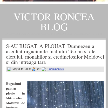
VICTOR RONCEA
BLOG
„ADEVARUL RAMANE, ORICARE AR FI SOARTA SLUJITORILOR SAI" – GH. I. B.
S-AU RUGAT, A PLOUAT. Dumnezeu a
ascultat rugaciunile Inaltului Teofan si ale
clerului, monahilor si credinciosilor Moldovei
si din intreaga tara
May 30th, 2009
VR
3 Comments »
Rugaciuni
pentru
ploaie in
Mitropolia
Moldovei de
Inaltare