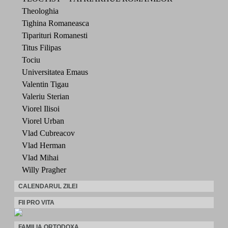
Theologhia
Tighina Romaneasca
Tiparituri Romanesti
Titus Filipas
Tociu
Universitatea Emaus
Valentin Tigau
Valeriu Sterian
Viorel Ilisoi
Viorel Urban
Vlad Cubreacov
Vlad Herman
Vlad Mihai
Willy Pragher
CALENDARUL ZILEI
FII PRO VITA
FAMILIA ORTODOXA