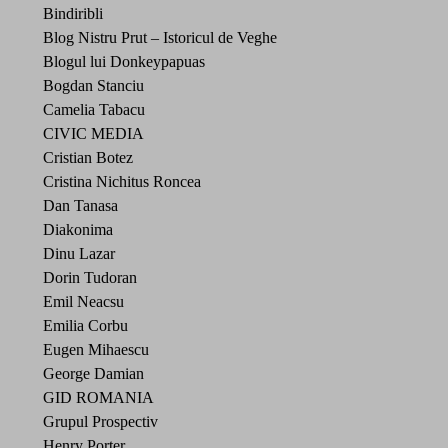
Bindiribli
Blog Nistru Prut – Istoricul de Veghe
Blogul lui Donkeypapuas
Bogdan Stanciu
Camelia Tabacu
CIVIC MEDIA
Cristian Botez
Cristina Nichitus Roncea
Dan Tanasa
Diakonima
Dinu Lazar
Dorin Tudoran
Emil Neacsu
Emilia Corbu
Eugen Mihaescu
George Damian
GID ROMANIA
Grupul Prospectiv
Henry Porter