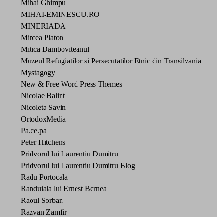
Mihai Ghimpu
MIHAI-EMINESCU.RO
MINERIADA
Mircea Platon
Mitica Damboviteanul
Muzeul Refugiatilor si Persecutatilor Etnic din Transilvania
Mystagogy
New & Free Word Press Themes
Nicolae Balint
Nicoleta Savin
OrtodoxMedia
Pa.ce.pa
Peter Hitchens
Pridvorul lui Laurentiu Dumitru
Pridvorul lui Laurentiu Dumitru Blog
Radu Portocala
Randuiala lui Ernest Bernea
Raoul Sorban
Razvan Zamfir