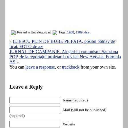
Posted in Uncategorized
Tags:
1968
,
1989
,
dss
«
ILIESCU PLIN DE BUBE PE FATA, posibil bolnav de
ficat. FOTO de azi
JURNAL DE CAMPANIE. Alegeri in comunism. Sanziana
POP, de la reportajul proletar la revista New Age-ista Formula
AS
»
You can
leave a response
, or
trackback
from your own site.
Leave a Reply
Name (required)
Mail (will not be published)
(required)
Website