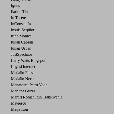
Ignus
Ilarion Tiu
In Tacere
InConstanIn
Insula Serpilor
Irina Monica
Iulian Capsali
Iulian Urban
JustSpectator
Larry Watts Blogspot
Legi si Internet
Madalin Focsa
Madalin Necsutu
Manastirea Petru Voda
Mariana Gurza
Martiri Romani din Transilvania
Mateescu
Mega Ison