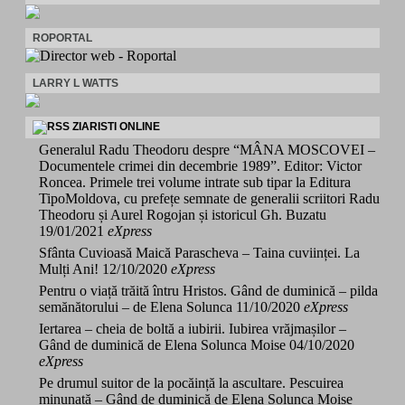
ROPORTAL
LARRY L WATTS
ZIARISTI ONLINE
Generalul Radu Theodoru despre “MÂNA MOSCOVEI –
Documentele crimei din decembrie 1989”. Editor: Victor
Roncea. Primele trei volume intrate sub tipar la Editura
TipoMoldova, cu prefețe semnate de generalii scriitori Radu
Theodoru și Aurel Rogojan și istoricul Gh. Buzatu
19/01/2021
eXpress
Sfânta Cuvioasă Maică Parascheva – Taina cuviinței. La
Mulți Ani!
12/10/2020
eXpress
Pentru o viață trăită întru Hristos. Gând de duminică – pilda
semănătorului – de Elena Solunca
11/10/2020
eXpress
Iertarea – cheia de boltă a iubirii. Iubirea vrăjmașilor –
Gând de duminică de Elena Solunca Moise
04/10/2020
eXpress
Pe drumul suitor de la pocăință la ascultare. Pescuirea
minunată – Gând de duminică de Elena Solunca Moise