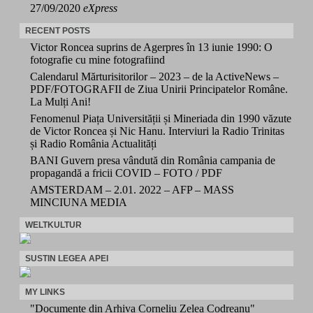
27/09/2020
eXpress
RECENT POSTS
Victor Roncea suprins de Agerpres în 13 iunie 1990: O
fotografie cu mine fotografiind
Calendarul Mărturisitorilor – 2023 – de la ActiveNews –
PDF/FOTOGRAFII de Ziua Unirii Principatelor Române.
La Mulți Ani!
Fenomenul Piața Universității și Mineriada din 1990 văzute
de Victor Roncea și Nic Hanu. Interviuri la Radio Trinitas
și Radio România Actualități
BANI Guvern presa vândută din România campania de
propagandă a fricii COVID – FOTO / PDF
AMSTERDAM – 2.01. 2022 – AFP – MASS
MINCIUNA MEDIA
WELTKULTUR
SUSTIN LEGEA APEI
MY LINKS
"Documente din Arhiva Corneliu Zelea Codreanu"