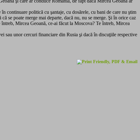
rcea Geoană şi care ar conduce Romånia, de fapt dacă Mircea Geoană ar
 continuare politică cu şantaje, cu dosărele, cu bani de care nu ştim
ră că se poate merge mai departe, dacă nu, nu se merge. Şi în orice caz
„Te întreb, Mircea Geoană, ce-ai făcut la Moscova? Te întreb, Mircea
 sau unor cercuri financiare din Rusia şi dacă în discuţiile respective