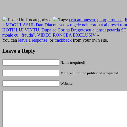
Posted in Uncategorized
Tags:
crin antonescu
,
george roncea
,
R
«
MOGULASUL Dan Diaconescu – regele neincoronat al presei roma
HOTII LUI VINTU. Dupa ce Corina Dragotescu a lansat petarda STS, Re
moale cu "frauda". VIDEO RONCEA EXCLUSIV
»
You can
leave a response
, or
trackback
from your own site.
Leave a Reply
Name (required)
Mail (will not be published) (required)
Website