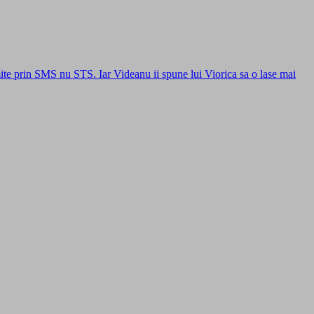
e prin SMS nu STS. Iar Videanu ii spune lui Viorica sa o lase mai