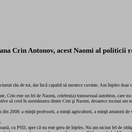
Crin Antonov, acest Naomi al politicii r
 ciuruit rău de tot, dar încă capabil să mestece cuvinte. Am înţeles doar 
litate, Crin este un fel de Naomi, celebru(a) transsexual autohton, care t
 motive să cred în asemănarea dintre Crin şi Naomi, deoarece tocmai am re
din 2008: a minţit profesorii, a minţit agricultorii, a minţit amatorii de
.
ană, cu PSD, sper că nu este greu de înţeles. Nu am niciun fel de obliga