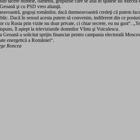
rec sub tăcere numele, oamenii, grupurile care se află în spatele lui Mi
 Geoană şi cu PSD vreo alianţă.
voastră, gogoşi romånilor, dacă dumneavoastră credeţi că putem face în
public. Dacă în sensul acesta putem să convenim, indiferent din ce postu
lor cu Rusia prin vizite nu doar private, ci chiar secrete, eu nu gust“. 
spuns, îl aştept la televiziunile domnilor Vîntu şi Voiculescu.
 Geoană a solicitat sprijin financiar pentru campania electorală Moscovei
itate energetică a Romåniei“.
orge Roncea