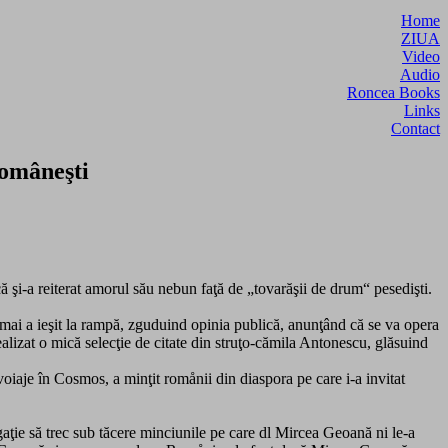
Home
ZIUA
Video
Audio
Roncea Books
Links
Contact
omâneşti
că şi-a reiterat amorul său nebun faţă de „tovarăşii de drum“ pesedişti.
ocmai a ieşit la rampă, zguduind opinia publică, anunţând că se va opera
alizat o mică selecţie de citate din struţo-cămila Antonescu, glăsuind
 voiaje în Cosmos, a minţit romånii din diaspora pe care i-a invitat
ţie să trec sub tăcere minciunile pe care dl Mircea Geoană ni le-a