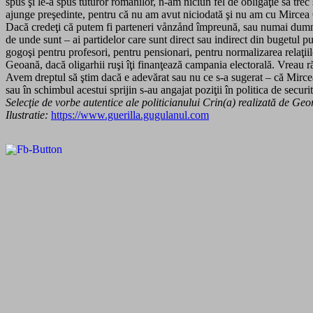
spus şi le-a spus tuturor romånilor, n-am niciun fel de obligaţie să t
ajunge preşedinte, pentru că nu am avut niciodată şi nu am cu Mircea
Dacă credeţi că putem fi parteneri vånzånd împreună, sau numai dumnea
de unde sunt – ai partidelor care sunt direct sau indirect din bugetul 
gogoşi pentru profesori, pentru pensionari, pentru normalizarea relaţii
Geoană, dacă oligarhii ruşi îţi finanţează campania electorală. Vreau ră
Avem dreptul să ştim dacă e adevărat sau nu ce s-a sugerat – că Mircea
sau în schimbul acestui sprijin s-au angajat poziţii în politica de secur
Selecţie de vorbe autentice ale politicianului Crin(a) realizată de Ge
Ilustratie:
https://www.guerilla.gugulanul.com