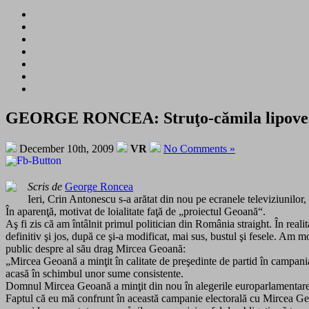
GEORGE RONCEA: Struţo-cămila lipoveana 
December 10th, 2009
VR
No Comments »
Scris de
George Roncea
Ieri, Crin Antonescu s-a arătat din nou pe ecranele televiziunilor,
În aparenţă, motivat de loialitate faţă de „proiectul Geoană“.
Aş fi zis că am întâlnit primul politician din România straight. În rea
definitiv şi jos, după ce şi-a modificat, mai sus, bustul şi fesele. Am
public despre al său drag Mircea Geoană:
„Mircea Geoană a minţit în calitate de preşedinte de partid în campania 
acasă în schimbul unor sume consistente.
Domnul Mircea Geoană a minţit din nou în alegerile europarlamentare
Faptul că eu mă confrunt în această campanie electorală cu Mircea Geo