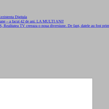
ezistenta Digitala
ne – a facut 42 de ani. LA MULTI ANI!
alitatea TV creeaza o noua diversiune. De fapt, datele au fost primit