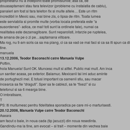
proprietarul nu a indeplinit toate promisiunile; asa ca, de
douasaptamani stau fara televizor (probleme cu instalatia de cablu),
panaieri am fost si fara telefon fix si multe altele… Este un ritm
incredibil in Mexic sau, mai bine zis, o lipsa de ritm. Toata lumea
este serviabila si promite multe (vorba locala preferata este “a
susordenes”- adica, ce mai! toti sunt la ordinele tale), numai ca
realitatea este dezamagitoare. Sunt neparolisti, intarzie pe ruptelea,
te amana de pe o zi pe…saptamana viitoare.
Ma rog, nu ti-am scris ca sa ma plang, ci ca sa vad ce mai faci si ca sa iti spun ca
tine.
manuela
13.12.2006, Teodor Baconschi catre Manuela Vulpe
Poftim,
hola Manuela! Sunt OK. Muncesc mult si altfel. Public mai mult. Am inca
un santier acasa, pe exterior. Balamuc. Mexicanii tai imi aduc aminte
de portughezii mei. E totusi important ca oamenii stiu, sau macar
incearca sa fie “draguti”. Sper sa te cablezi, sa te “fixezi” si cu
telefonul si sa-ti mearga bine.
O imbratisare,
T
PS: Iti multumesc pentru fidelitatea sporadica pe care mi-o marturisesti.
20.12.2006, Manuela Vulpe catre Teodor Baconschi
Aseara
am facut o baie, in noua cada (tip jacuzzi) din noua resedinta.
Gandindu-ma la tine, am evocat – si trait – momente din vechea baie