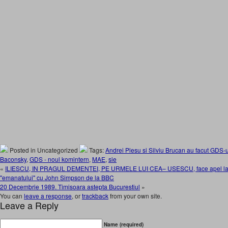
Posted in Uncategorized
Tags:
Andrei Plesu si Silviu Brucan au facut GDS-ul
Baconsky
,
GDS - noul komintern
,
MAE
,
sie
«
ILIESCU, IN PRAGUL DEMENTEI, PE URMELE LUI CEA– USESCU, face apel la "pop
"emanatului" cu John Simpson de la BBC
20 Decembrie 1989. Timisoara astepta Bucurestiul
»
You can
leave a response
, or
trackback
from your own site.
Leave a Reply
Name (required)