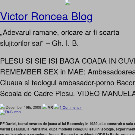
Victor Roncea Blog
„Adevarul ramane, oricare ar fi soarta
slujitorilor sai" – Gh. I. B.
PLESU SI SIE ISI BAGA COADA IN GU
REMEMBER SEX in MAE: Ambasadoarea-
Ciuaua si teologul ambasador-porno Bacon
Scoala de Cadre Plesu. VIDEO MANUEL
December 19th, 2009
VR
1 Comment »
PF Daniel, fostul tovaras de joaca al lui Baconsky in 1989, si-a construit o sala d
varful Dealului, la Patriarhie, dupa modelul colegului sau in teologie, experiment
pe ambasadoare sezoniere. Acum, Baconsky, rezidentul GDS la Paris, vrea sa