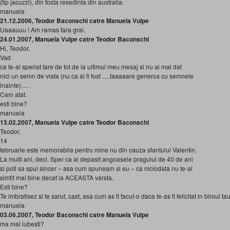
(tip jacuzzi), din fosta resedinta din australia.
manuela
21.12.2006, Teodor Baconschi catre Manuela Vulpe
Uaaauuu ! Am ramas fara grai.
24.01.2007, Manuela Vulpe catre Teodor Baconschi
Hi, Teodor,
Vad
ca te-ai speriat tare de tot de la ultimul meu mesaj si nu ai mai dat
nici un semn de viata (nu ca ai fi fost ….taaaaare generos cu semnele
inainte)….
Cam atat.
esti bine?
manuela
13.02.2007, Manuela Vulpe catre Teodor Baconschi
Teodor,
14
februarie este memorabila pentru mine nu din cauza sfantului Valentin.
La multi ani, deci. Sper ca ai depasit angoasele pragului de 40 de ani
si poti sa spui sincer – asa cum spuneam si eu – ca niciodata nu te-ai
simtit mai bine decat la ACEASTA varsta.
Esti bine?
Te imbratisez si te sarut, cast, asa cum as fi facut-o daca te-as fi felicitat in biroul t
manuela
03.06.2007, Teodor Baconschi catre Manuela Vulpe
ma mai iubesti?