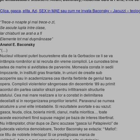
Clica. gasca, elita. Azi, SEX in MAE sau cum ne invata Baconsky – Jacuzzi – teologia 
“Trece-o noapte şi mai trece-o zi,
Se ascute lupta între clase,
Iar chiaburii se arat-a a fi
Elemente tot mai duşmănoase”
Anatol E. Baconsky
“(…)
Nucleul viitoarei puteri bucurestene stia de la Gorbaciov ce li se va
întâmpla românilor si îsi recruta din vreme complicii. Le cunostea bine
setea de marire si aviditatea de parvenire. Momeala consta în sedii
impozante, în institutii gras finantate, în uniuni de creatie sub
acoperire sau în academizarea cea râvnita fierbinte de geniul fara
opera. Complicii violentelor sângeroase din decembrie ‘89 au primit
acordul din partea calailor strazii pentru infiltrareaîn structurile
statului. Cea mai mare realizare a lor a constat în delimitarea
deceilalti si în reorganizarea propriilor ierarhii. Paravanul se numea
alcatuire a unei elite imbatabile. Si rezultatele avortate s-au vazut:
gasca, feuda, clica, boieria mintii, clanul, mafia mioritica… toate
aceste escrocherii fiind supuse magiei pe baza de interes libertinat.
Nu întâmplator, chiar dupa ce Zanc acuzase “gasca lui Patapievici” de
judecata valorica demolatoare, Teodor Baconsky se extazia: “‘Mafiot’:
ce titlu de noblete interlopa! Si ce prestigioasa marca de
virilitate!”. Asta s-a mai pronuntat si printr-o alta ciudatenie: