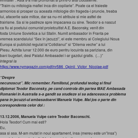
“Traim cu mitologia mafiei înca din copilarie”. Poate ca el traieste
armonios si prosper cu aceasta mitologie din frageda-i pruncie, treaba
lui, afacerile sale mitice, dar sa nu-mi atribuie si mie astfel de
trairisme. Sa si le pastreze spre împacarea cu sine. Teodor s-a nascut
ca fiu al poetului comunist proletcultist A.E. Baconsky, venit din
fosta Uniune Sovietica a lui Stalin. Numit ambasador în Franta pe
vremea scandalului “Sex în jacuzzi”, el este membru al Colegiului Noua
Europa si publicist regulat la“Cotidianul” si “Dilema veche” a lui
Plesu. Achita lunar 12.000 de euro pentru locuinta sa pariziana, din
bani bugetari, desi Palatul Ambasadei l-ar gazdui gratis. (…)”
Integral la
https://www.nymagazin.com/pdf/nr586_Opinii_Victor_Nicolae.pdf
“Despre
necunoscut”. Mic remember. Familistul, profundul teolog si finul
diplomat Teodor Baconsky, pe cand controla din partea MAE Ambasada
Romaniei in Australia s-a gandit sa studieze si sa adanceasca problema
pana in jacuzzi-ul ambasadoarei Manuela Vulpe. Mai jos o parte din
corespondenta celor doi :
13.12.2006, Manuela Vulpe catre Teodor Baconschi.
Hola Teodor! Cum mai esti?
Eu,
asa si asa. M-am mutat in noul apartament, insa (mereu este un”insa”)