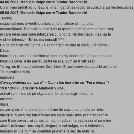
04.06.2007, Manuela Vulpe catre Teodor Baconschi
Cum n-am primit nici o reactie, m-am gandit sa repet raspunsul si pe vechea adresa
05.06.2007, Manuela Vulpe catre Teodor Baconschi
Teodor,
raspunsul meu a venit spontan, simplu, sincer si, mai ales,
neconditionat. Probabil ca asa ti-as raspunde in orice moment din timp
in care mi-ai mai pune intrebarea cu pricina. Nu imi place, insa, sa te
vad in defensiva. Tot nu ma cunosti ?!?!
De ce crezi ca “da”-ul meu s-ar fi dorit o reluare la ceva…irepetabil?
Daca,
totusi, raspunsul ti-a satisfacut “cochetaria masculina”, inseamna ca a
folosit la ceva. Asta pentru ca tot nu stiai cum sa il “utilizezi”.
Te rog, nu iti face probleme. Sunt bine. Si sunt convinsa ca si tu esti la fel
Te imbratisez si eu.
manuela
Corespondenta cu “Lara” – Cum stau lucrurile cu “Fat frumos”?
19.07.2007, Lara catre Manuela Vulpe:
astept sa imi dai ok pe skype, dar tu nu ma bagi in seama
am vesti
dupa
ce am ajuns din state dupa un drum de calvar cu alitalia am intrat
direct la munca dar intr-o seara ies eu la barul meu preferat despre
care ti am povestit si cunosc un domn adica ma asalteaza el pe mine
40ani, neinsurat, fara copii, elegant, curat bulgar, care traieste la
monako si uite cum se combina prietena ta sex de nota 10,