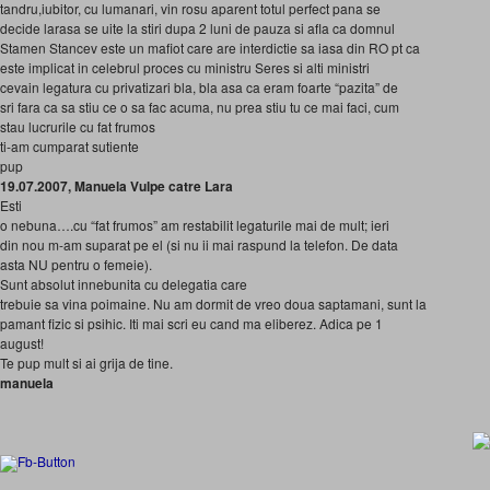
tandru,iubitor, cu lumanari, vin rosu aparent totul perfect pana se
decide larasa se uite la stiri dupa 2 luni de pauza si afla ca domnul
Stamen Stancev este un mafiot care are interdictie sa iasa din RO pt ca
este implicat in celebrul proces cu ministru Seres si alti ministri
cevain legatura cu privatizari bla, bla asa ca eram foarte “pazita” de
sri fara ca sa stiu ce o sa fac acuma, nu prea stiu tu ce mai faci, cum
stau lucrurile cu fat frumos
ti-am cumparat sutiente
pup
19.07.2007, Manuela Vulpe catre Lara
Esti
o nebuna….cu “fat frumos” am restabilit legaturile mai de mult; ieri
din nou m-am suparat pe el (si nu ii mai raspund la telefon. De data
asta NU pentru o femeie).
Sunt absolut innebunita cu delegatia care
trebuie sa vina poimaine. Nu am dormit de vreo doua saptamani, sunt la
pamant fizic si psihic. Iti mai scri eu cand ma eliberez. Adica pe 1
august!
Te pup mult si ai grija de tine.
manuela