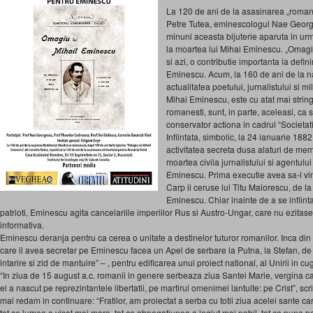
La 120 de ani de la asasinarea „romanu
Petre Tutea, eminescologul Nae Georg
minuni aceasta bijuterie aparuta in ur
la moartea lui Mihai Eminescu. „Omagiul
si azi, o contributie importanta la defi
Eminescu. Acum, la 160 de ani de la n
actualitatea poetului, jurnalistului si 
Mihai Eminescu, este cu atat mai strin
romanesti, sunt, in parte, aceleasi, ca
conservator actiona in cadrul “Societati
Infiintata, simbolic, la 24 ianuarie 1882
activitatea secreta dusa alaturi de mem
moartea civila jurnalistului si agentulu
Eminescu. Prima executie avea sa-i vin
Carp ii ceruse lui Titu Maiorescu, de l
Eminescu. Chiar inainte de a se infiinta
patrioti, Eminescu agita cancelariile imperiilor Rus si Austro-Ungar, care nu ezitas
informativa.
Eminescu deranja pentru ca cerea o unitate a destinelor tuturor romanilor. Inca di
care il avea secretar pe Eminescu facea un Apel de serbare la Putna, la Stefan, de 
intarire si zid de mantuire” – , pentru edificarea unui proiect national, al Unirii in cuget
“In ziua de 15 august a.c. romanii in genere serbeaza ziua Santei Marie, vergina c
ei a nascut pe reprezintantele libertatii, pe martirul omenimei lantuite: pe Crist”, s
mai redam in continuare: “Fratilor, am proiectat a serba cu totii ziua acelei sante c
tot ce lumea a visat mai mare, tot ce abnegatiunea a legiut mai nobil, tot ce pune pe