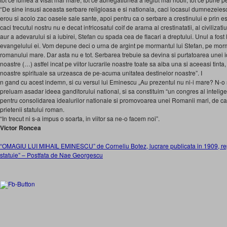
“De sine insusi aceasta serbare religioasa e si nationala, caci locasul dumnezeie
erou si acolo zac oasele sale sante, apoi pentru ca o serbare a crestinului e prin 
caci trecutul nostru nu e decat infricosatul coif de arama al crestinatatii, al civilizatiu
aur a adevarului si a iubirei, Stefan cu spada cea de flacari a dreptului. Unul a fost l
evangelului ei. Vom depune deci o urna de argint pe mormantul lui Stefan, pe morma
romanului mare. Dar asta nu e tot. Serbarea trebuie sa devina si purtatoarea unei id
noastre (…) astfel incat pe viitor lucrarile noastre toate sa aiba una si aceeasi tinta,
noastre spirituale sa urzeasca de pe-acuma unitatea destinelor noastre”. I
n gand cu acest indemn, si cu versul lui Eminescu „Au prezentul nu ni-i mare? N-o 
preluam asadar ideea ganditorului national, si sa constituim “un congres al inteligent
pentru consolidarea idealurilor nationale si promovoarea unei Romanii mari, de ca
prietenii statului roman.
“In trecut ni s-a impus o soarta, in viitor sa ne-o facem noi”.
Victor Roncea
“OMAGIU LUI MIHAIL EMINESCU” de Corneliu Botez, lucrare publicata in 1909, repu
statuie” – Postfata de Nae Georgescu