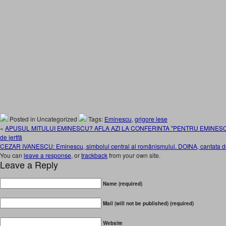
Posted in Uncategorized
Tags:
Eminescu
,
grigore lese
«
APUSUL MITULUI EMINESCU? AFLA AZI LA CONFERINTA "PENTRU EMINESCU".
de jertfă
CEZAR IVANESCU: Eminescu, simbolul central al românismului. DOINA, cantata 
You can
leave a response
, or
trackback
from your own site.
Leave a Reply
Name (required)
Mail (will not be published) (required)
Website