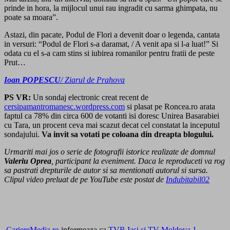
prinde in hora, la mijlocul unui rau ingradit cu sarma ghimpata, nu
poate sa moara”.
Astazi, din pacate, Podul de Flori a devenit doar o legenda, cantata
in versuri: “Podul de Flori s-a daramat, / A venit apa si l-a luat!” Si
odata cu el s-a cam stins si iubirea romanilor pentru fratii de peste
Prut…
Ioan POPESCU
/ Ziarul de Prahova
PS VR:
Un sondaj electronic creat recent de
cersipamantromanesc.wordpress.com
si plasat pe Roncea.ro arata
faptul ca 78% din circa 600 de votanti isi doresc Unirea Basarabiei
cu Tara, un procent ceva mai scazut decat cel constatat la inceputul
sondajului.
Va invit sa votati pe coloana din dreapta blogului.
Urmariti mai jos o serie de fotografii istorice realizate de domnul
Valeriu Oprea
, participant la eveniment. Daca le reproduceti va rog
sa pastrati drepturile de autor si sa mentionati autorul si sursa.
Clipul video preluat de pe YouTube este postat de
Indubitabil02
CariereMedia.ro
informeaza ca
TVR Iasi si TV Moldova 1