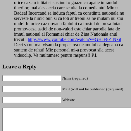
orice caz au intitat si sustinut o goaznica apatie in randul
tinerilor, mai ales aceia care se uita la comediantul Mircea
Badea! Incercand sa induca faptul ca constiinta nationala nu
serveste la nimic bun si ca toti ar trebui sa ne mutam nu stiu
unde! In orice caz dovada faptului ca trustul de presa Intact
promoveaza astfel de non-valori este chiar parodia fata de
imnul national al Romaniei chiar de Ziua Nationala anul
trecut–
https://www.youtube.com/watch?v=GHJF8Z-NxiI
—
Deci sa nu mai visam la propasirea neamului ca degeaba ca
suntem de rahat! Mie personal mi-a provocat sila acest
videoclip. Va multumesc pentru raspuns!! P.I.
Leave a Reply
Name (required)
Mail (will not be published) (required)
Website