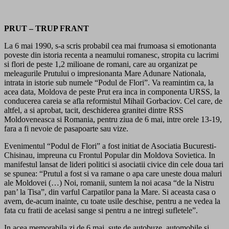
PRUT – TRUP FRANT
La 6 mai 1990, s-a scris probabil cea mai frumoasa si emotionanta
poveste din istoria recenta a neamului romanesc, stropita cu lacrimi
si flori de peste 1,2 milioane de romani, care au organizat pe
meleagurile Prutului o impresionanta Mare Adunare Nationala,
intrata in istorie sub numele “Podul de Flori”. Va reamintim ca, la
acea data, Moldova de peste Prut era inca in componenta URSS, la
conducerea careia se afla reformistul Mihail Gorbaciov. Cel care, de
altfel, a si aprobat, tacit, deschiderea granitei dintre RSS
Moldoveneasca si Romania, pentru ziua de 6 mai, intre orele 13-19,
fara a fi nevoie de pasapoarte sau vize.
Evenimentul “Podul de Flori” a fost initiat de Asociatia Bucuresti-
Chisinau, impreuna cu Frontul Popular din Moldova Sovietica. In
manifestul lansat de lideri politici si asociatii civice din cele doua tari
se spunea: “Prutul a fost si va ramane o apa care uneste doua maluri
ale Moldovei (…) Noi, romanii, suntem la noi acasa “de la Nistru
pan’ la Tisa”, din varful Carpatilor pana la Mare. Si aceasta casa o
avem, de-acum inainte, cu toate usile deschise, pentru a ne vedea la
fata cu fratii de acelasi sange si pentru a ne intregi sufletele”.
In acea memorabila zi de 6 mai, sute de autobuze, automobile si