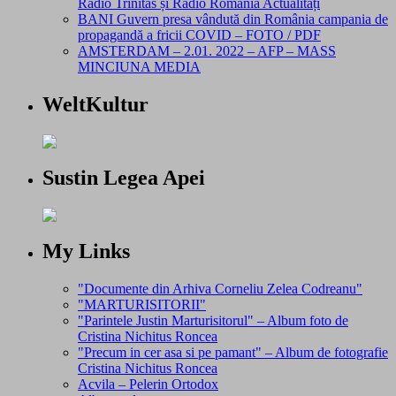
Radio Trinitas și Radio România Actualități
BANI Guvern presa vândută din România campania de
propagandă a fricii COVID – FOTO / PDF
AMSTERDAM – 2.01. 2022 – AFP – MASS
MINCIUNA MEDIA
WeltKultur
Sustin Legea Apei
My Links
"Documente din Arhiva Corneliu Zelea Codreanu"
"MARTURISITORII"
"Parintele Justin Marturisitorul" – Album foto de
Cristina Nichitus Roncea
"Precum in cer asa si pe pamant" – Album de fotografie
Cristina Nichitus Roncea
Acvila – Pelerin Ortodox