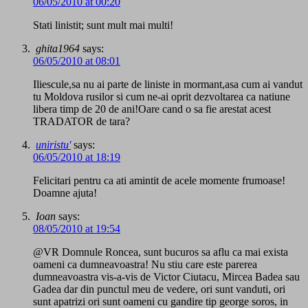
06/05/2010 at 00:20
Stati linistit; sunt mult mai multi!
ghita1964
says:
06/05/2010 at 08:01
Iliescule,sa nu ai parte de liniste in mormant,asa cum ai vandut
tu Moldova rusilor si cum ne-ai oprit dezvoltarea ca natiune
libera timp de 20 de ani!Oare cand o sa fie arestat acest
TRADATOR de tara?
uniristu'
says:
06/05/2010 at 18:19
Felicitari pentru ca ati amintit de acele momente frumoase!
Doamne ajuta!
Ioan
says:
08/05/2010 at 19:54
@VR Domnule Roncea, sunt bucuros sa aflu ca mai exista
oameni ca dumneavoastra! Nu stiu care este parerea
dumneavoastra vis-a-vis de Victor Ciutacu, Mircea Badea sau
Gadea dar din punctul meu de vedere, ori sunt vanduti, ori
sunt apatrizi ori sunt oameni cu gandire tip george soros, in