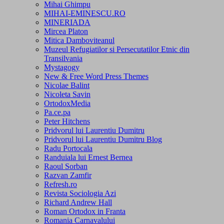
Mihai Ghimpu
MIHAI-EMINESCU.RO
MINERIADA
Mircea Platon
Mitica Damboviteanul
Muzeul Refugiatilor si Persecutatilor Etnic din
Transilvania
Mystagogy
New & Free Word Press Themes
Nicolae Balint
Nicoleta Savin
OrtodoxMedia
Pa.ce.pa
Peter Hitchens
Pridvorul lui Laurentiu Dumitru
Pridvorul lui Laurentiu Dumitru Blog
Radu Portocala
Randuiala lui Ernest Bernea
Raoul Sorban
Razvan Zamfir
Refresh.ro
Revista Sociologia Azi
Richard Andrew Hall
Roman Ortodox in Franta
Romania Carnavalului