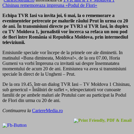
Chisinau rememoreaza impreuna «Podul de Flori»
Echipa TVR Iasi va invita joi, 6 mai, la o rememorare a
evenimentelor petrecute pe malurile râului Prut în urma cu 20
de ani. În transmisiuni directe pe TVR3 si TVR Iasi, în duplex
cu TV Moldova 1, jurnalistii vor încerca sa refaca un nou pod
de flori între România si Republica Moldova, prin intermediul
televiziunii.
Emisiunile speciale vor începe de la primele ore ale diminetii. In
matinalul «Buna dimineata, Moldova!», de la ora 07.00, Horia
Gumeni va vorbi împreuna cu invitatii sai despre însemnatatea
momentului de acum 20 de ani. Emisiunea va avea si transmisiuni
speciale în direct de la Ungheni – Prut.
De la ora 19.45, într-un dialog TVR Iasi – TV Moldova 1 Chisinau,
sub genericul « Întâlniri de suflet », telespectatorii vor cunoaste
familii de pe ambele maluri ale Prutului care au participat la Podul
de Flori din urma cu 20 de ani.
Continuarea la
CariereMedia.ro