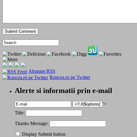
Abonare RSS
Roncea.ro pe Twitter
Alerte si informatii prin e-mail
'>
Title:
Thanks Message:
Display Submit button