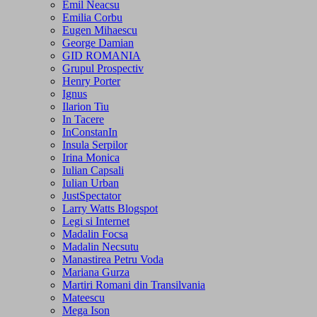
Emil Neacsu
Emilia Corbu
Eugen Mihaescu
George Damian
GID ROMANIA
Grupul Prospectiv
Henry Porter
Ignus
Ilarion Tiu
In Tacere
InConstanIn
Insula Serpilor
Irina Monica
Iulian Capsali
Iulian Urban
JustSpectator
Larry Watts Blogspot
Legi si Internet
Madalin Focsa
Madalin Necsutu
Manastirea Petru Voda
Mariana Gurza
Martiri Romani din Transilvania
Mateescu
Mega Ison