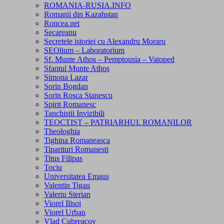
ROMANIA-RUSIA.INFO
Romanii din Kazahstan
Roncea.net
Secareanu
Secretele istoriei cu Alexandru Moraru
SEOlium – Laboratorium
Sf. Munte Athos – Pemptousia – Vatoped
Sfantul Munte Athos
Simona Lazar
Sorin Bogdan
Sorin Rosca Stanescu
Spirit Romanesc
Tanchistii Invizibili
TEOCTIST – PATRIARHUL ROMANILOR
Theologhia
Tighina Romaneasca
Tiparituri Romanesti
Titus Filipas
Tociu
Universitatea Emaus
Valentin Tigau
Valeriu Sterian
Viorel Ilisoi
Viorel Urban
Vlad Cubreacov