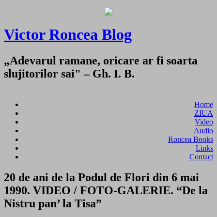
Victor Roncea Blog
„Adevarul ramane, oricare ar fi soarta
slujitorilor sai" – Gh. I. B.
Home
ZIUA
Video
Audio
Roncea Books
Links
Contact
20 de ani de la Podul de Flori din 6 mai
1990. VIDEO / FOTO-GALERIE. “De la
Nistru pan’ la Tisa”