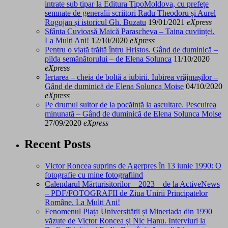
intrate sub tipar la Editura TipoMoldova, cu prefețe
semnate de generalii scriitori Radu Theodoru și Aurel
Rogojan și istoricul Gh. Buzatu
19/01/2021
eXpress
Sfânta Cuvioasă Maică Parascheva – Taina cuviinței.
La Mulți Ani!
12/10/2020
eXpress
Pentru o viață trăită întru Hristos. Gând de duminică –
pilda semănătorului – de Elena Solunca
11/10/2020
eXpress
Iertarea – cheia de boltă a iubirii. Iubirea vrăjmașilor –
Gând de duminică de Elena Solunca Moise
04/10/2020
eXpress
Pe drumul suitor de la pocăință la ascultare. Pescuirea
minunată – Gând de duminică de Elena Solunca Moise
27/09/2020
eXpress
Recent Posts
Victor Roncea suprins de Agerpres în 13 iunie 1990: O
fotografie cu mine fotografiind
Calendarul Mărturisitorilor – 2023 – de la ActiveNews
– PDF/FOTOGRAFII de Ziua Unirii Principatelor
Române. La Mulți Ani!
Fenomenul Piața Universității și Mineriada din 1990
văzute de Victor Roncea și Nic Hanu. Interviuri la