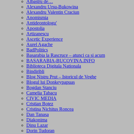
Albastru de…
Alexandru Ursu-Bukowina
Alexandru Valentin Craciun
Anomismia
Antideontologu'
Apostolia
Artizanescu
Ascetic Experience
Aurel Agache
BadPolitics
Basarabia la Rascruce – atunci ca si acum
BASARABIA-BUCOVINA.INFO
Biblioteca Digitala Nationala
Bindiribli
Blog Nistru Prut – Istoricul de Veghe
Blogul lui Donkeypapuas
Bogdan Stanciu
Camelia Tabacu
CIVIC MEDIA
Cristian Botez
Cristina Nichitus Roncea
Dan Tanasa
Diakonima
Dinu Lazar
Dorin Tudoran