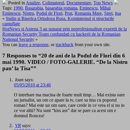
Posted in
Analize
,
Colimatorul
,
Documentare
,
Top News
Tags:
1990
,
Basarabia
,
basarabia romana
,
Eminescu
,
Mihai
Eminescu
,
Nistru
,
Podul de Flori
,
Prut
,
Romania Mare
,
Siret
,
tisa
«
Stalin si Biserica Ortodoxa Rusa. Kominternul si structurile
camuflate
HotNews si Antena 3 au suparat prin neprofesionalism expertii de la
Romanian Security Team confundati cu hackerii de la Romanian
National Security
»
You can
leave a response
, or
trackback
from your own site.
7 Responses to “20 de ani de la Podul de Flori din 6
mai 1990. VIDEO / FOTO-GALERIE. “De la Nistru
pan’ la Tisa””
Ioan
says:
05/05/2010 at 23:46
O intrebare ma macina de foarte mult timp… Mai exista oare
un jurnalist, un om ce apare la tv, care sa tina cu poporul
roman? Mai este un om oare, care crede in ce vrea el si nu in
ce vor altii? Nu sunt “kiss ass” dar se pare ca acest om e
domnul Roncea!
VR
says: