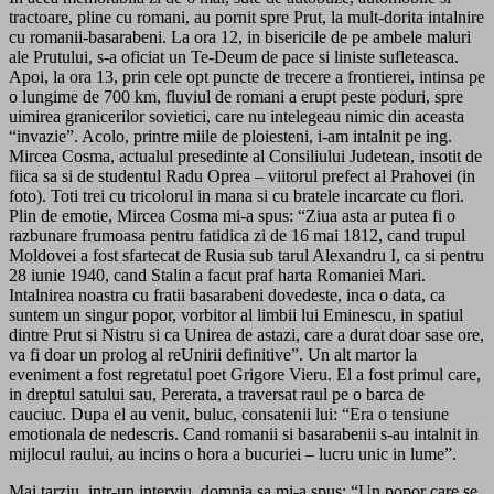
tractoare, pline cu romani, au pornit spre Prut, la mult-dorita intalnire
cu romanii-basarabeni. La ora 12, in bisericile de pe ambele maluri
ale Prutului, s-a oficiat un Te-Deum de pace si liniste sufleteasca.
Apoi, la ora 13, prin cele opt puncte de trecere a frontierei, intinsa pe
o lungime de 700 km, fluviul de romani a erupt peste poduri, spre
uimirea granicerilor sovietici, care nu intelegeau nimic din aceasta
“invazie”. Acolo, printre miile de ploiesteni, i-am intalnit pe ing.
Mircea Cosma, actualul presedinte al Consiliului Judetean, insotit de
fiica sa si de studentul Radu Oprea – viitorul prefect al Prahovei (in
foto). Toti trei cu tricolorul in mana si cu bratele incarcate cu flori.
Plin de emotie, Mircea Cosma mi-a spus: “Ziua asta ar putea fi o
razbunare frumoasa pentru fatidica zi de 16 mai 1812, cand trupul
Moldovei a fost sfartecat de Rusia sub tarul Alexandru I, ca si pentru
28 iunie 1940, cand Stalin a facut praf harta Romaniei Mari.
Intalnirea noastra cu fratii basarabeni dovedeste, inca o data, ca
suntem un singur popor, vorbitor al limbii lui Eminescu, in spatiul
dintre Prut si Nistru si ca Unirea de astazi, care a durat doar sase ore,
va fi doar un prolog al reUnirii definitive”. Un alt martor la
eveniment a fost regretatul poet Grigore Vieru. El a fost primul care,
in dreptul satului sau, Pererata, a traversat raul pe o barca de
cauciuc. Dupa el au venit, buluc, consatenii lui: “Era o tensiune
emotionala de nedescris. Cand romanii si basarabenii s-au intalnit in
mijlocul raului, au incins o hora a bucuriei – lucru unic in lume”.
Mai tarziu, intr-un interviu, domnia sa mi-a spus: “Un popor care se