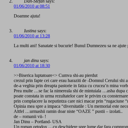
Dan-Stefan
says:
01/06/2010 at 08:51
Doamne ajuta!
Iustina
says:
01/06/2010 at 13:28
La multi ani! Sanatate si bucurie! Bunul Dumnezeu sa ne ajute p
jan dinu
says:
01/06/2010 at 18:30
>>Biserica luptatoare<> Cumva shi-au pierdut
crezul prin fapte cei care erau haraziti de -Domnul Cerului shi 
de-a veghia prin dreapta pastorie in fatza cu crucea’n mina v
Prea multe …se fac la nimereala shi de mintuiala …asha dupa 
poate constata in urma rezultatelor care le privim cu consternare
prin complacere la neputintza care nici macar prin “rugaciune “n
Opinia mea spre a impaca “diversitatile : Un memorial este nece
Altfel …urmashii ramin doar niste “OAZE ” pustii – izolati..
de – romanii vii- !
Jan Dinu – Portland- USA
Un roman ortodox …cu deschidere spre lume dar fara comprom