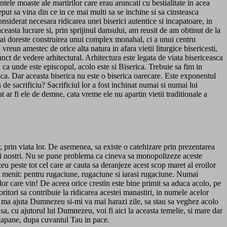
tele moaste ale martirilor care erau aruncati cu bestialitate in acea
put sa vina din ce in ce mai multi sa se inchine si sa cinsteasca
nsiderat necesara ridicarea unei biserici autentice si incapatoare, in
asta lucrare si, prin sprijinul dansului, am reusit de am obtinut de la
ai doreste construirea unui complex monahal, ci a unui centru
reun amestec de orice alta natura in afara vietii liturgice bisericesti,
ct de vedere arhitectural. Arhitectura este legata de viata bisericeasca
u ca unde este episcopul, acolo este si Biserica. Trebuie sa fim in
ca. Dar aceasta biserica nu este o biserica oarecare. Este exponentul
s de sacrificiu? Sacrificiul lor a fost inchinat numai si numai lui
t ar fi ele de demne, cata vreme ele nu apartin vietii traditionale a
lor, prin viata lor. De asemenea, sa existe o catehizare prin prezentarea
enici nostri. Nu se pune problema ca cineva sa monopolizeze aceste
u peste tot cel care ar cauta sa deranjeze acest scop maret al eroilor
st menit: pentru rugaciune, rugaciune si iarasi rugaciune. Numai
or care vin! De aceea orice crestin este bine primit sa aduca acolo, pe
doritori sa contribuie la ridicarea acestei manastiri, in numele acelor
 ma ajuta Dumnezeu si-mi va mai harazi zile, sa stau sa veghez acolo
a, cu ajutorul lui Dumnezeu, voi fi aici la aceasta temelie, si mare dar
Stapane, dupa cuvantul Tau in pace.