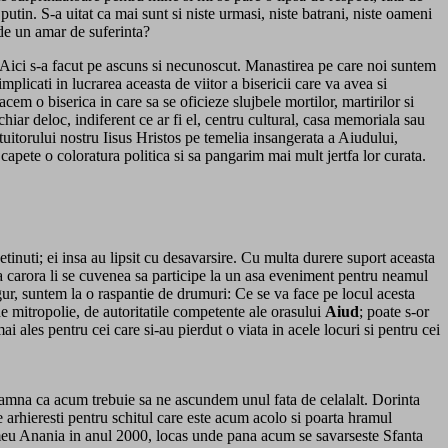
putin. S-a uitat ca mai sunt si niste urmasi, niste batrani, niste oameni
a de un amar de suferinta?
ere. Aici s-a facut pe ascuns si necunoscut. Manastirea pe care noi suntem
plicati in lucrarea aceasta de viitor a bisericii care va avea si
m o biserica in care sa se oficieze slujbele mortilor, martirilor si
chiar deloc, indiferent ce ar fi el, centru cultural, casa memoriala sau
tuitorului nostru Iisus Hristos pe temelia insangerata a Aiudului,
apete o coloratura politica si sa pangarim mai mult jertfa lor curata.
etinuti; ei insa au lipsit cu desavarsire. Cu multa durere suport aceasta
sta carora li se cuvenea sa participe la un asa eveniment pentru neamul
sigur, suntem la o raspantie de drumuri: Ce se va face pe locul acesta
de mitropolie, de autoritatile competente ale orasului
Aiud
; poate s-or
ai ales pentru cei care si-au pierdut o viata in acele locuri si pentru cei
inseamna ca acum trebuie sa ne ascundem unul fata de celalalt. Dorinta
 arhieresti pentru schitul care este acum acolo si poarta hramul
rtolomeu Anania in anul 2000, locas unde pana acum se savarseste Sfanta