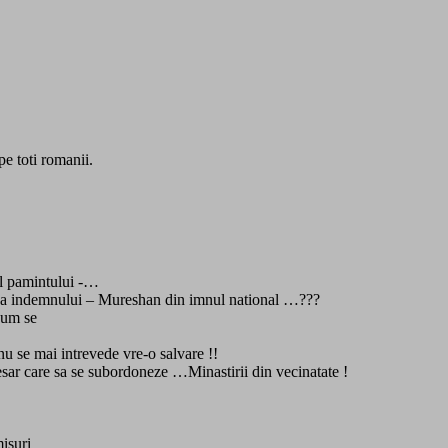
e toti romanii.
al pamintului -…
orba indemnului – Mureshan din imnul national …???
cum se
u se mai intrevede vre-o salvare !!
sar care sa se subordoneze …Minastirii din vecinatate !
isuri