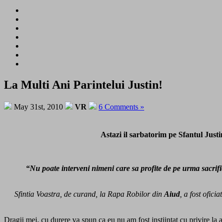
La Multi Ani Parintelui Justin!
May 31st, 2010
VR
6 Comments »
Astazi il sarbatorim pe Sfantul Justi
“Nu poate interveni nimeni care sa profite de pe urma sacrific
Sfintia Voastra, de curand, la Rapa Robilor din
Aiud
, a fost ofic
Dragii mei, cu durere va spun ca eu nu am fost instiintat cu privire la ac