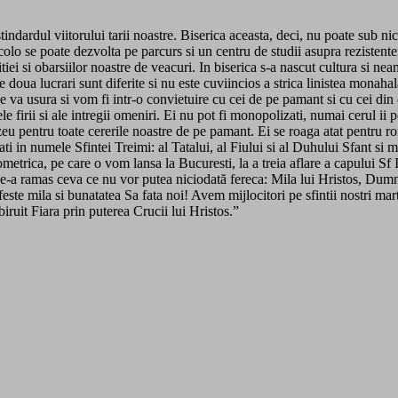
tindardul viitorului tarii noastre. Biserica aceasta, deci, nu poate sub n
acolo se poate dezvolta pe parcurs si un centru de studii asupra rezistente
itiei si obarsiilor noastre de veacuri. In biserica s-a nascut cultura si n
le doua lucrari sunt diferite si nu este cuviincios a strica linistea monahal
e va usura si vom fi intr-o convietuire cu cei de pe pamant si cu cei din c
e firii si ale intregii omeniri. Ei nu pot fi monopolizati, numai cerul ii 
 pentru toate cererile noastre de pe pamant. Ei se roaga atat pentru roman
ti in numele Sfintei Treimi: al Tatalui, al Fiului si al Duhului Sfant si m
etrica, pe care o vom lansa la Bucuresti, la a treia aflare a capului Sf 
r ne-a ramas ceva ce nu vor putea niciodată fereca: Mila lui Hristos, Du
ifeste mila si bunatatea Sa fata noi! Avem mijlocitori pe sfintii nostri m
biruit Fiara prin puterea Crucii lui Hristos.”