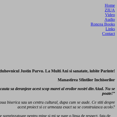
Home
ZIUA
Video
Audio
Roncea Books
Links
Contact
, duhovnicul Justin Parvu. La Multi Ani si sanatate, iubite Parinte!
Manastirea Sfintilor Inchisorilor
 cauta sa deranjeze acest scop maret al eroilor nostri din
Aiud
. Nu se
poate!”
 noua biserica sau un centru cultural, dupa cum se aude. Ce stiti despre
acest proiect si ce urmeaza exact sa se construiasca acolo?
rte surprinzatoare pentru mine si mi se pare o lipsa de respect, fata de