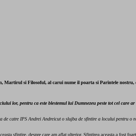
n, Martirul si Filosoful, al carui nume il poarta si Parintele nostru
iului lor, pentru ca este blestemul lui Dumnezeu peste tot cel care ar
iata de catre IPS Andrei Andreicut o slujba de sfintire a locului pentru o
easta sfintire, despre care am aflat ulterior. Sfintirea aceasta a fost foa