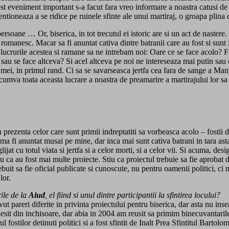
cest eveniment important s-a facut fara vreo informare a noastra catusi de 
ntentioneaza a se ridice pe ruinele sfinte ale unui martiraj, o groapa plin
i persoane … Or, biserica, in tot trecutul ei istoric are si un act de nast
omanesc. Macar sa fi anuntat cativa dintre batranii care au fost si sunt im
crurile acestea si ramane sa ne intrebam noi: Oare ce se face acolo? Face
i sau se face altceva? Si acel altceva pe noi ne intereseaza mai putin sau 
 mei, in primul rand. Ci sa se savarseasca jertfa cea fara de sange a Man
va toata aceasta lucrare a noastra de preamarire a martirajului lor sa c
 prezenta celor care sunt primii indreptatiti sa vorbeasca acolo – fostii d
 sa ma fi anuntat musai pe mine, dar inca mai sunt cativa batrani in tara a
ijat cu totul viata si jertfa si a celor morti, si a celor vii. Si acuma, de
ru ca au fost mai multe proiecte. Stiu ca proiectul trebuie sa fie aprobat 
ebuit sa fie oficial publicate si cunoscute, nu pentru oamenii politici, ci m
lor.
rile de la
Aiud
, el fiind si unul dintre participantii la sfintirea locului?
avut pareri diferite in privinta proiectului pentru biserica, dar asta nu 
esit din inchisoare, dar abia in 2004 am reusit sa primim binecuvantarile
ul fostilor detinuti politici si a fost sfintit de Inalt Prea Sfintitul Ba