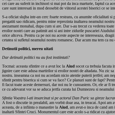
cei care au suferit in inchisori si mai pot da inca marturie, faptul ca a
care sunt interesati in mod deosebit de viitorul acestei biserici ce se i
S-a oficiat slujba intr-un cerc foarte restrans, cu anumite oficialitati s
pregatiti sao ridicam, pentru mine reprezinta inaltarea neamului nostru r
asezamant monahal, dupa cum si are. Dar s-au trecut cu vederea toate lu
eroilor nostri care au patimit ani si ani intre zidurile puscariei Aiudulu
orice altceva. Pentru ca pe noi nu aceste aspecte ne intereseaza, dragii
cetatea si sufletul neamului nostru romanesc. Dar acum ma tem ca nu cum
Detinutii politici, mereu uitati
Dar detinutii politici nu au fost instiintati?
Tocmai: aceasta sfintire ce a avut loc la
Aiud
socot ca trebuia facuta in
jignire care este adusa martirilor si eroilor nostri de altadata. Nu zic
nostru. inseamna ca noi nu acordam nicio atentie puterii jertfei; am negl
sfintit pentru biserica si cum se va face? Ce planuri sunt de fapt? Pent
fi facut toate aceste demersuri, dar noi nu le cunoastem. Or, ele ar fi tr
ce cu adevarat vor sa se aduca jertfa curata lui Dumnezeu si neamului 
Sfintia Voastra l-ati insarcinat si pe actorul Dan Puric sa gireze lucra
A fost o discutie in prealabil, am vorbit doar asa, in treacat. Apoi am 
aceasta, de a infiinta o manastire la
Aiud
, am avut-o inca de cand am i
inaltarii Sfintei Cruci. Monumentul care este acolo s-a ridicat cu ajutor