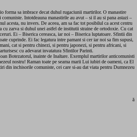
icio forma sa imbrace decat duhul rugaciunii martirilor. O manastire
i comuniste. Intotdeauna manastirile au avut – si il au si pana astazi –
eamul acesta, nu invers. De aceea, am sa fac tot posibilul ca acest centru
a cu zarva si duhul unei astfel de institutii straine de ortodoxie. Cu cat
eruri. Ei – Biserica cereasca, iar noi – Biserica luptatoare. Sfintii din
poate cuprinde. Ei fac legatura intre pamant si cer iar noi sa fim supusi,
i, cat si pentru chinezi, si pentru japonezi, si pentru africani, si
arturisesc cu adevarat invatatura Sfintilor Parinti.
Ioan Botezatorul, inainte de Inaltare. Exemplul martirilor anticomunisti
mnezeul nostru! Raman toate pe seama marii Lui iubiri de oameni, ca El
artiri din inchisorile comuniste, cei care si-au dat viata pentru Dumnezeu
ă