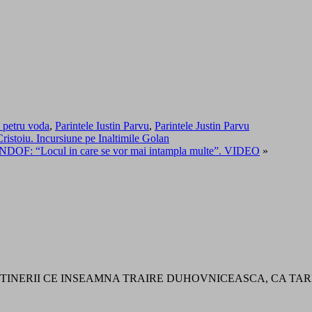
 petru voda
,
Parintele Iustin Parvu
,
Parintele Justin Parvu
Cristoiu. Incursiune pe Inaltimile Golan
e UNDOF: “Locul in care se vor mai intampla multe”. VIDEO
»
 SI TINERII CE INSEAMNA TRAIRE DUHOVNICEASCA, CA TA