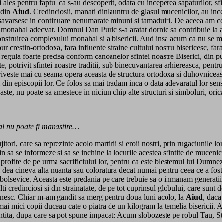
ales pentru faptul ca s-au descoperit, odata cu inceperea sapaturilor, sfin
 din
Aiud
. Credinciosii, manati dinlauntru de glasul mucenicilor, au ince
 se savarsesc in continuare nenumarate minuni si tamaduiri. De aceea am co
monahal adecvat. Domnul Dan Puric s-a aratat dornic sa contribuie la ace
onstruirea complexului monahal si a bisericii. Aud insa acum ca nu se m
 crestin-ortodoxa, fara influente straine cultului nostru bisericesc, fara v
egula foarte precisa conform canoanelor sfintei noastre Biserici, din pun
e, potrivit sfintei noastre traditii, sub binecuvantarea arhiereasca, pentr
riveste mai cu seama opera aceasta de structura ortodoxa si duhovniceas
nii din episcopii lor. Ce folos sa mai tradam inca o data adevaratul lor sen
aste, nu poate sa amestece in niciun chip alte structuri si simboluri, orica
al nu poate fi manastire…
ujitori, care sa reprezinte acolo martirii si eroii nostri, prin rugaciunile 
e vin sa se informeze si sa se inchine la locurile acestea sfintite de muc
profite de pe urma sacrificiului lor, pentru ca este blestemul lui Dumneze
a-i dea cineva alta nuanta sau coloratura decat numai pentru ceea ce a fo
 bolsevice. Aceasta este predania pe care trebuie sa o inmanam generatiil
lti credinciosi si din strainatate, de pe tot cuprinsul globului, care sunt 
omanesc. Chiar m-am gandit sa merg pentru doua luni acolo, la
Aiud
, daca
ai mici copii duceau cate o piatra de un kilogram la temelia bisericii. As
fintita, dupa care sa pot spune impacat: Acum slobozeste pe robul Tau, 