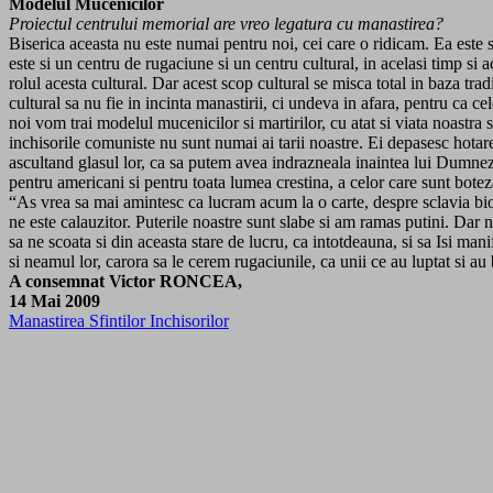
Modelul Mucenicilor
Proiectul centrului memorial are vreo legatura cu manastirea?
Biserica aceasta nu este numai pentru noi, cei care o ridicam. Ea este s
este si un centru de rugaciune si un centru cultural, in acelasi timp si 
rolul acesta cultural. Dar acest scop cultural se misca total in baza trad
cultural sa nu fie in incinta manastirii, ci undeva in afara, pentru ca ce
noi vom trai modelul mucenicilor si martirilor, cu atat si viata noastra s
inchisorile comuniste nu sunt numai ai tarii noastre. Ei depasesc hotarel
ascultand glasul lor, ca sa putem avea indrazneala inaintea lui Dumnezeu
pentru americani si pentru toata lumea crestina, a celor care sunt boteza
“As vrea sa mai amintesc ca lucram acum la o carte, despre sclavia biom
ne este calauzitor. Puterile noastre sunt slabe si am ramas putini. Da
sa ne scoata si din aceasta stare de lucru, ca intotdeauna, si sa Isi man
si neamul lor, carora sa le cerem rugaciunile, ca unii ce au luptat si au 
A consemnat
Victor
RONCEA,
14 Mai 2009
Manastirea Sfintilor Inchisorilor