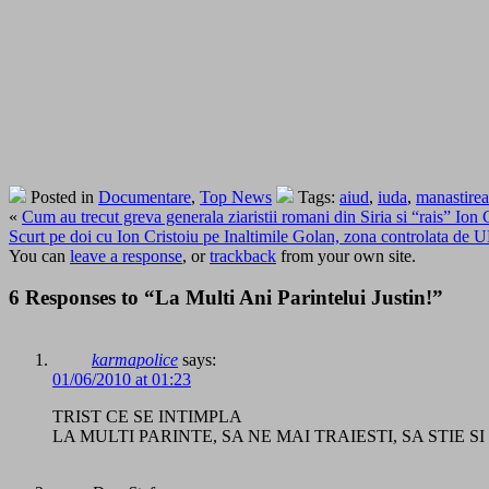
Posted in
Documentare
,
Top News
Tags:
aiud
,
iuda
,
manastirea
«
Cum au trecut greva generala ziaristii romani din Siria si “rais” Ion 
Scurt pe doi cu Ion Cristoiu pe Inaltimile Golan, zona controlata d
You can
leave a response
, or
trackback
from your own site.
6 Responses to “La Multi Ani Parintelui Justin!”
karmapolice
says:
01/06/2010 at 01:23
TRIST CE SE INTIMPLA
LA MULTI PARINTE, SA NE MAI TRAIESTI, SA STIE