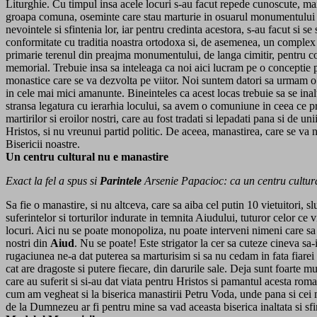
Liturghie. Cu timpul insa acele locuri s-au facut repede cunoscute, mai 
groapa comuna, oseminte care stau marturie in osuarul monumentului
nevointele si sfintenia lor, iar pentru credinta acestora, s-au facut si
conformitate cu traditia noastra ortodoxa si, de asemenea, un complex 
primarie terenul din preajma monumentului, de langa cimitir, pentru c
memorial. Trebuie insa sa inteleaga ca noi aici lucram pe o conceptie pur
monastice care se va dezvolta pe viitor. Noi suntem datori sa urmam o r
in cele mai mici amanunte. Bineinteles ca acest locas trebuie sa se inalt
stransa legatura cu ierarhia locului, sa avem o comuniune in ceea ce p
martirilor si eroilor nostri, care au fost tradati si lepadati pana si de u
Hristos, si nu vreunui partid politic. De aceea, manastirea, care se va n
Bisericii noastre.
Un centru cultural nu e manastire
Exact la fel a spus si
Parintele
Arsenie Papacioc: ca un centru cultur
Sa fie o manastire, si nu altceva, care sa aiba cel putin 10 vietuitori, sl
suferintelor si torturilor indurate in temnita Aiudului, tuturor celor c
locuri. Aici nu se poate monopoliza, nu poate interveni nimeni care sa 
nostri din
Aiud
. Nu se poate! Este strigator la cer sa cuteze cineva s
rugaciunea ne-a dat puterea sa marturisim si sa nu cedam in fata fiarei
cat are dragoste si putere fiecare, din darurile sale. Deja sunt foarte mu
care au suferit si si-au dat viata pentru Hristos si pamantul acesta r
cum am vegheat si la biserica manastirii Petru Voda, unde pana si cei m
de la Dumnezeu ar fi pentru mine sa vad aceasta biserica inaltata si s