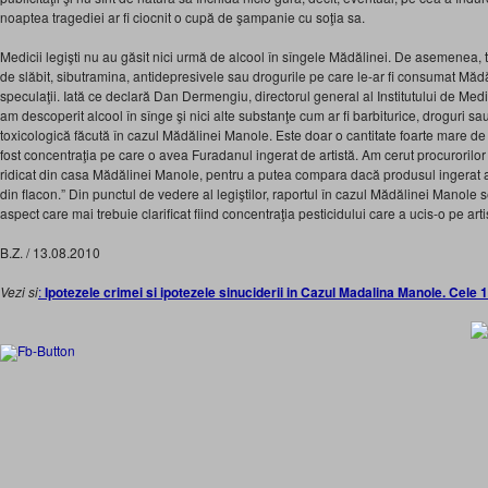
noaptea tragediei ar fi ciocnit o cupă de şampanie cu soţia sa.
Medicii legişti nu au găsit nici urmă de alcool în sîngele Mădălinei. De asemenea, to
de slăbit, sibutramina, antidepresivele sau drogurile pe care le-ar fi consumat Mădă
speculaţii. Iată ce declară Dan Dermengiu, directorul general al Institutului de Me
am descoperit alcool în sînge şi nici alte substanţe cum ar fi barbiturice, droguri sa
toxicologică făcută în cazul Mădălinei Manole. Este doar o cantitate foarte mare de
fost concentraţia pe care o avea Furadanul ingerat de artistă. Am cerut procurorilor 
ridicat din casa Mădălinei Manole, pentru a putea compara dacă produsul ingerat a
din flacon.” Din punctul de vedere al legiştilor, raportul în cazul Mădălinei Manole 
aspect care mai trebuie clarificat fiind concentraţia pesticidului care a ucis-o pe arti
B.Z. / 13.08.2010
Vezi si
:
Ipotezele crimei si ipotezele sinuciderii in Cazul Madalina Manole. Cele 