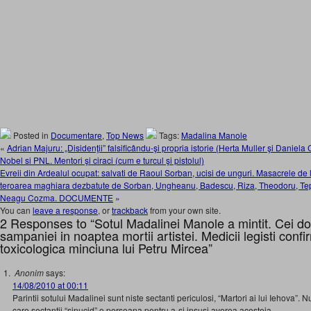
Posted in
Documentare
,
Top News
Tags:
Madalina Manole
«
Adrian Majuru: „Disidenţii” falsificându-şi propria istorie (Herta Muller şi Daniel
Nobel si PNL. Mentori şi ciraci (cum e turcul şi pistolul)
Evreii din Ardealul ocupat: salvati de Raoul Sorban, ucisi de unguri. Masacrele de 
teroarea maghiara dezbatute de Sorban, Ungheanu, Badescu, Riza, Theodoru, Tepe
Neagu Cozma. DOCUMENTE
»
You can
leave a response
, or
trackback
from your own site.
2 Responses to “Sotul Madalinei Manole a mintit. Cei do
sampaniei in noaptea mortii artistei. Medicii legisti confi
toxicologica minciuna lui Petru Mircea”
Anonim
says:
14/08/2010 at 00:11
Parintii sotului Madalinei sunt niste sectanti periculosi, “Martori ai lui Iehova”.
care sectantii “sinucid” o persoana pentru a-si insusi averea acesteia.