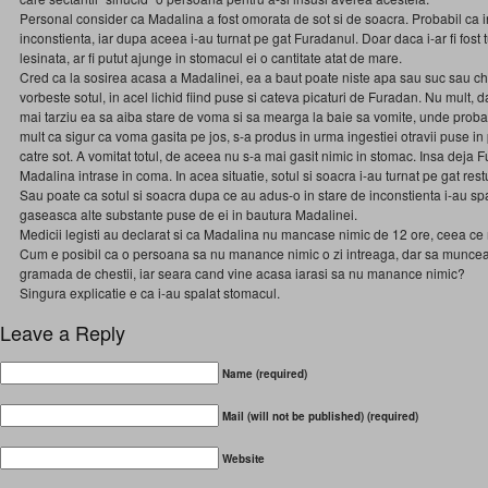
Personal consider ca Madalina a fost omorata de sot si de soacra. Probabil ca i
inconstienta, iar dupa aceea i-au turnat pe gat Furadanul. Doar daca i-ar fi fost 
lesinata, ar fi putut ajunge in stomacul ei o cantitate atat de mare.
Cred ca la sosirea acasa a Madalinei, ea a baut poate niste apa sau suc sau c
vorbeste sotul, in acel lichid fiind puse si cateva picaturi de Furadan. Nu mult, d
mai tarziu ea sa aiba stare de voma si sa mearga la baie sa vomite, unde probab
mult ca sigur ca voma gasita pe jos, s-a produs in urma ingestiei otravii puse in
catre sot. A vomitat totul, de aceea nu s-a mai gasit nimic in stomac. Insa deja
Madalina intrase in coma. In acea situatie, sotul si soacra i-au turnat pe gat res
Sau poate ca sotul si soacra dupa ce au adus-o in stare de inconstienta i-au sp
gaseasca alte substante puse de ei in bautura Madalinei.
Medicii legisti au declarat si ca Madalina nu mancase nimic de 12 ore, ceea ce
Cum e posibil ca o persoana sa nu manance nimic o zi intreaga, dar sa munceas
gramada de chestii, iar seara cand vine acasa iarasi sa nu manance nimic?
Singura explicatie e ca i-au spalat stomacul.
Leave a Reply
Name (required)
Mail (will not be published) (required)
Website