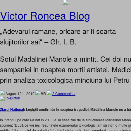
Victor Roncea Blog
„Adevarul ramane, oricare ar fi soarta
slujitorilor sai" – Gh. I. B.
Sotul Madalinei Manole a mintit. Cei doi n
sampaniei in noaptea mortii artistei. Medici
prin analiza toxicologica minciuna lui Petr
August 12th, 2010
VR
2 Comments »
Ziarul National
: Legiştii confirmă: În noaptea tragediei, Mădălina Manole nu a 
În interviul pe care l-a dat în 20 iulie, la şase zile de la sinuciderea Mădălinei Mano
spunea: “După ce vor ieşi rezultatele examenului toxicologic, am să închid multe guri!
publicităţii şi nu sînt de natură să închidă nicio gură, decît, eventual, pe cea a îndu