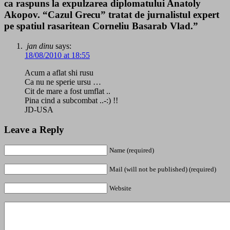
ca raspuns la expulzarea diplomatului Anatoly
Akopov. “Cazul Grecu” tratat de jurnalistul expert
pe spatiul rasaritean Corneliu Basarab Vlad.”
jan dinu
says:
18/08/2010 at 18:55
Acum a aflat shi rusu
Ca nu ne sperie ursu …
Cit de mare a fost umflat ..
Pina cind a subcombat ..-:) !!
JD-USA
Leave a Reply
Name (required)
Mail (will not be published) (required)
Website