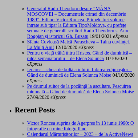
Generalul Radu Theodoru despre “MÂNA
MOSCOVEI – Documentele crimei din decembrie
1989”. Editor: Victor Roncea. Primele trei volume
intrate sub tipar la Editura TipoMoldova, cu prefețe
semnate de generalii scriitori Radu Theodoru și Aurel
Rogojan și istoricul Gh. Buzatu
19/01/2021
eXpress
Sfânta Cuvioasă Maică Parascheva – Taina cuviinței.
La Mulți Ani!
12/10/2020
eXpress
Pentru o viață trăită întru Hristos. Gând de duminică –
pilda semănătorului – de Elena Solunca
11/10/2020
eXpress
Iertarea – cheia de boltă a iubirii. Iubirea vrăjmașilor –
Gând de duminică de Elena Solunca Moise
04/10/2020
eXpress
Pe drumul suitor de la pocăință la ascultare. Pescuirea
minunată – Gând de duminică de Elena Solunca Moise
27/09/2020
eXpress
Recent Posts
Victor Roncea suprins de Agerpres în 13 iunie 1990: O
fotografie cu mine fotografiind
Calendarul Mărturisitorilor – 2023 – de la ActiveNews