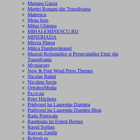
Mariana Gurza
Martiri Romani din Transilvania
Mateescu
Mega Ison
Mihai Ghimpu
MIHAI-EMINESCU.RO
MINERIADA
Mircea Platon
Mitica Damboviteanul
Muzeul Refugiatilor si Persecutatilor Etnic din
Transilvania
Mystagogy
New & Free Word Press Themes
Nicolae Balint
Nicoleta Savin
OrtodoxMedia
Pa.ce.pa
Peter Hitchens
Pridvorul lui Laurentiu Dumitru
Pridvorul lui Laurentiu Dumitru Blog
Radu Portocala
Randuiala lui Ernest Bernea
Raoul Sorban
Razvan Zamfir
Refresh.ro