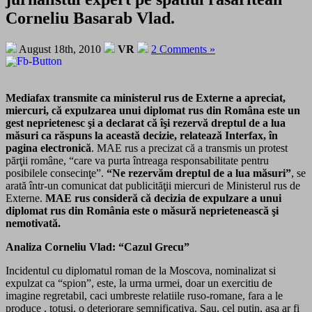
Corneliu Basarab Vlad.
August 18th, 2010
VR
2 Comments »
Mediafax transmite ca ministerul rus de Externe a apreciat,
miercuri, că expulzarea unui diplomat rus din Româna este un
gest neprietenesc şi a declarat că îşi rezervă dreptul de a lua
măsuri ca răspuns la această decizie, relatează Interfax, în
pagina electronică
. MAE rus a precizat că a transmis un protest
părţii române, “care va purta întreaga responsabilitate pentru
posibilele consecinţe”.
“Ne rezervăm dreptul de a lua măsuri”
, se
arată într-un comunicat dat publicităţii miercuri de Ministerul rus de
Externe.
MAE rus consideră că decizia de expulzare a unui
diplomat rus din România este o măsură neprietenească şi
nemotivată.
Analiza Corneliu Vlad: “Cazul Grecu”
Incidentul cu diplomatul roman de la Moscova, nominalizat si
expulzat ca “spion”, este, la urma urmei, doar un exercitiu de
imagine regretabil, caci umbreste relatiile ruso-romane, fara a le
produce , totusi, o deteriorare semnificativa. Sau, cel putin, asa ar fi