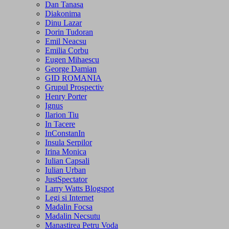
Dan Tanasa
Diakonima
Dinu Lazar
Dorin Tudoran
Emil Neacsu
Emilia Corbu
Eugen Mihaescu
George Damian
GID ROMANIA
Grupul Prospectiv
Henry Porter
Ignus
Ilarion Tiu
In Tacere
InConstanIn
Insula Serpilor
Irina Monica
Iulian Capsali
Iulian Urban
JustSpectator
Larry Watts Blogspot
Legi si Internet
Madalin Focsa
Madalin Necsutu
Manastirea Petru Voda