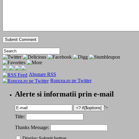
Abonare RSS
Roncea.ro pe Twitter
Alerte si informatii prin e-mail
'>
Title:
Thanks Message:
Display Submit button