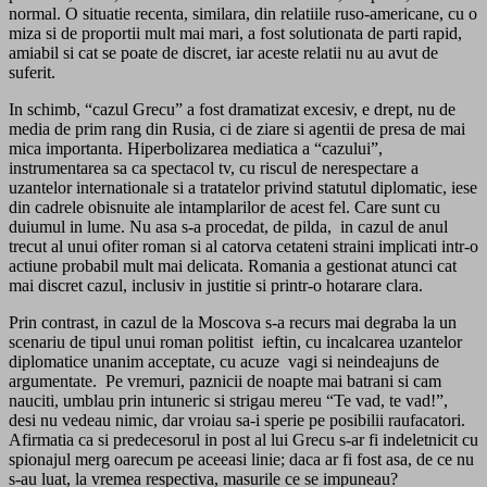
normal. O situatie recenta, similara, din relatiile ruso-americane, cu o
miza si de proportii mult mai mari, a fost solutionata de parti rapid,
amiabil si cat se poate de discret, iar aceste relatii nu au avut de
suferit.
In schimb, “cazul Grecu” a fost dramatizat excesiv, e drept, nu de
media de prim rang din Rusia, ci de ziare si agentii de presa de mai
mica importanta. Hiperbolizarea mediatica a “cazului”,
instrumentarea sa ca spectacol tv, cu riscul de nerespectare a
uzantelor internationale si a tratatelor privind statutul diplomatic, iese
din cadrele obisnuite ale intamplarilor de acest fel. Care sunt cu
duiumul in lume. Nu asa s-a procedat, de pilda, in cazul de anul
trecut al unui ofiter roman si al catorva cetateni straini implicati intr-o
actiune probabil mult mai delicata. Romania a gestionat atunci cat
mai discret cazul, inclusiv in justitie si printr-o hotarare clara.
Prin contrast, in cazul de la Moscova s-a recurs mai degraba la un
scenariu de tipul unui roman politist ieftin, cu incalcarea uzantelor
diplomatice unanim acceptate, cu acuze vagi si neindeajuns de
argumentate. Pe vremuri, paznicii de noapte mai batrani si cam
nauciti, umblau prin intuneric si strigau mereu “Te vad, te vad!”,
desi nu vedeau nimic, dar vroiau sa-i sperie pe posibilii raufacatori.
Afirmatia ca si predecesorul in post al lui Grecu s-ar fi indeletnicit cu
spionajul merg oarecum pe aceeasi linie; daca ar fi fost asa, de ce nu
s-au luat, la vremea respectiva, masurile ce se impuneau?