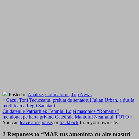
Posted in
Analize
,
Colimatorul
,
Top News
«
Cazul Toni Tecuceanu, preluat de senatorul Iulian Urban, a dus la
modificarea Legii Sanatatii
Ciudatenile Patriarhiei: Templul Lojei masonice “Romania”
mentionat pe harta privind Catedrala Mantuirii Neamului. FOTO
»
You can
leave a response
, or
trackback
from your own site.
2 Responses to “MAE rus ameninta cu alte masuri