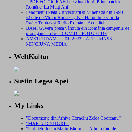
– PDF/FOTOGRAFII de Ziua Unirii Principatelor
Române. La Mulți Ani!
Fenomenul Piața Universității și Mineriada din 1990
văzute de Victor Roncea și Nic Hanu. Interviuri la
Radio Trinitas și Radio România Actualități
BANI Guvern presa vândută din România campania de
propagandă a fricii COVID – FOTO / PDF
AMSTERDAM – 2.01. 2022 – AFP – MASS
MINCIUNA MEDIA
WeltKultur
Sustin Legea Apei
My Links
"Documente din Arhiva Corneliu Zelea Codreanu"
"MARTURISITORII"
"Parintele Justin Marturisitorul" – Album foto de