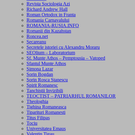
Revista Sociologia Azi
Richard Andrew Hall
Roman Ortodox in Franta
Romania Carnavalului
ROMANIA-RUSIA.INFO
Romanii din Kazahstan
Roncea.net
Secareanu
Secretele istoriei cu Alexandru Moraru
SEOlium – Laboratorium
Sf. Munte Athos – Pemptousia – Vatoped
Sfantul Munte Athos
Simona Lazar
Sorin Bogdan
Sorin Rosca Stanescu
Spirit Romanesc
Tanchistii Invizibili
TEOCTIST – PATRIARHUL ROMANILOR
Theologhia
Tighina Romaneasca
Tiparituri Romanesti
Titus Filipas
Tociu
Universitatea Emaus
Valentin Tigau