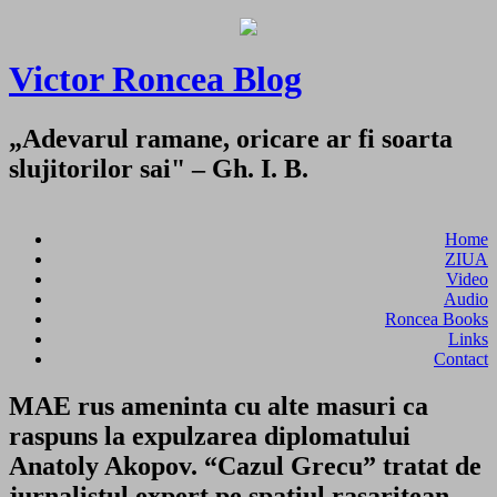
Victor Roncea Blog
„Adevarul ramane, oricare ar fi soarta
slujitorilor sai" – Gh. I. B.
Home
ZIUA
Video
Audio
Roncea Books
Links
Contact
MAE rus ameninta cu alte masuri ca
raspuns la expulzarea diplomatului
Anatoly Akopov. “Cazul Grecu” tratat de
jurnalistul expert pe spatiul rasaritean