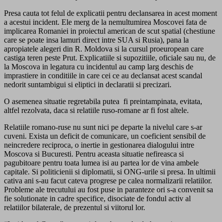
Presa cauta tot felul de explicatii pentru declansarea in acest moment
a acestui incident. Ele merg de la nemultumirea Moscovei fata de
implicarea Romaniei in proiectul american de scut spatial (chestiune
care se poate insa lamuri direct intre SUA si Rusia), pana la
apropiatele alegeri din R. Moldova si la cursul proeuropean care
castiga teren peste Prut. Explicatiile si supozitiile, oficiale sau nu, de
la Moscova in legatura cu incidentul au camp larg deschis de
imprastiere in conditiile in care cei ce au declansat acest scandal
nedorit suntambigui si eliptici in declaratii si precizari.
O asemenea situatie regretabila putea fi preintampinata, evitata,
altfel rezolvata, daca si relatiile ruso-romane ar fi fost altele.
Relatiile romano-ruse nu sunt nici pe departe la nivelul care s-ar
cuveni. Exista un deficit de comunicare, un coeficient sensibil de
neincredere reciproca, o inertie in gestionarea dialogului intre
Moscova si Bucuresti. Pentru aceasta situatie nefireasca si
pagubitoare pentru toata lumea isi au partea lor de vina ambele
capitale. Si politicienii si diplomatii, si ONG-urile si presa. In ultimii
cativa ani s-au facut cateva progrese pe calea normalizarii relatiilor.
Probleme ale trecutului au fost puse in paranteze ori s-a convenit sa
fie solutionate in cadre specifice, disociate de fondul activ al
relatiilor bilaterale, de prezentul si viitorul lor.