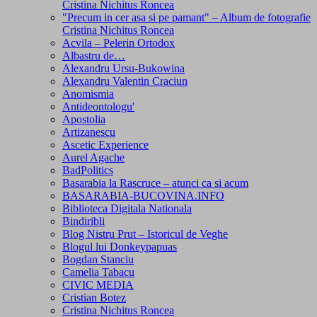
Cristina Nichitus Roncea
"Precum in cer asa si pe pamant" – Album de fotografie
Cristina Nichitus Roncea
Acvila – Pelerin Ortodox
Albastru de…
Alexandru Ursu-Bukowina
Alexandru Valentin Craciun
Anomismia
Antideontologu'
Apostolia
Artizanescu
Ascetic Experience
Aurel Agache
BadPolitics
Basarabia la Rascruce – atunci ca si acum
BASARABIA-BUCOVINA.INFO
Biblioteca Digitala Nationala
Bindiribli
Blog Nistru Prut – Istoricul de Veghe
Blogul lui Donkeypapuas
Bogdan Stanciu
Camelia Tabacu
CIVIC MEDIA
Cristian Botez
Cristina Nichitus Roncea