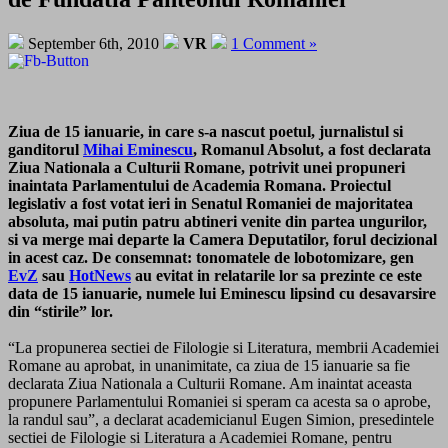
September 6th, 2010
VR
1 Comment »
Ziua de 15 ianuarie, in care s-a nascut poetul, jurnalistul si
ganditorul
Mihai Eminescu
, Romanul Absolut, a fost declarata
Ziua Nationala a Culturii Romane, potrivit unei propuneri
inaintata Parlamentului de Academia Romana. Proiectul
legislativ a fost votat ieri in Senatul Romaniei de majoritatea
absoluta, mai putin patru abtineri venite din partea ungurilor,
si va merge mai departe la Camera Deputatilor, forul decizional
in acest caz. De consemnat: tonomatele de lobotomizare, gen
EvZ
sau
HotNews
au evitat in relatarile lor sa prezinte ce este
data de 15 ianuarie, numele lui Eminescu lipsind cu desavarsire
din “stirile” lor.
“La propunerea sectiei de Filologie si Literatura, membrii Academiei
Romane au aprobat, in unanimitate, ca ziua de 15 ianuarie sa fie
declarata Ziua Nationala a Culturii Romane. Am inaintat aceasta
propunere Parlamentului Romaniei si speram ca acesta sa o aprobe,
la randul sau”, a declarat academicianul Eugen Simion, presedintele
sectiei de Filologie si Literatura a Academiei Romane, pentru