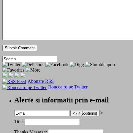
Abonare RSS
Roncea.ro pe Twitter
Alerte si informatii prin e-mail
'>
Title:
Thanks Message: