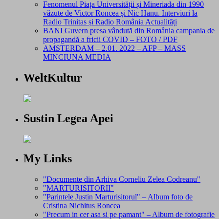
Fenomenul Piața Universității și Mineriada din 1990
văzute de Victor Roncea și Nic Hanu. Interviuri la
Radio Trinitas și Radio România Actualități
BANI Guvern presa vândută din România campania de
propagandă a fricii COVID – FOTO / PDF
AMSTERDAM – 2.01. 2022 – AFP – MASS
MINCIUNA MEDIA
WeltKultur
Sustin Legea Apei
My Links
"Documente din Arhiva Corneliu Zelea Codreanu"
"MARTURISITORII"
"Parintele Justin Marturisitorul" – Album foto de
Cristina Nichitus Roncea
"Precum in cer asa si pe pamant" – Album de fotografie