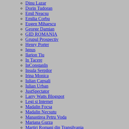
Dinu Lazar
Dorin Tudoran
Emil Neacsu
Emilia Corbu
Eugen Mihaescu
George Damian
GID ROMANIA
Grupul Prospectiv
Henry Porter
Ignus
Ilarion Tiu
In Tacere
InConstanIn
Insula Serpilor
Irina Monica
Iulian Capsali
Iulian Urban
JustSpectator
Larry Watts Blogspot
Legi si Internet
Madalin Focsa
Madalin Necsutu
Manastirea Petru Voda
Mariana Gurza
Martiri Romani din Transilvania