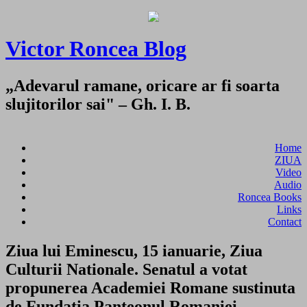
Victor Roncea Blog
„Adevarul ramane, oricare ar fi soarta
slujitorilor sai" – Gh. I. B.
Home
ZIUA
Video
Audio
Roncea Books
Links
Contact
Ziua lui Eminescu, 15 ianuarie, Ziua
Culturii Nationale. Senatul a votat
propunerea Academiei Romane sustinuta
de Fundatia Panteonul Romaniei