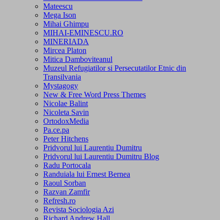
Mateescu
Mega Ison
Mihai Ghimpu
MIHAI-EMINESCU.RO
MINERIADA
Mircea Platon
Mitica Damboviteanul
Muzeul Refugiatilor si Persecutatilor Etnic din
Transilvania
Mystagogy
New & Free Word Press Themes
Nicolae Balint
Nicoleta Savin
OrtodoxMedia
Pa.ce.pa
Peter Hitchens
Pridvorul lui Laurentiu Dumitru
Pridvorul lui Laurentiu Dumitru Blog
Radu Portocala
Randuiala lui Ernest Bernea
Raoul Sorban
Razvan Zamfir
Refresh.ro
Revista Sociologia Azi
Richard Andrew Hall