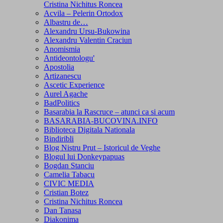
Cristina Nichitus Roncea
Acvila – Pelerin Ortodox
Albastru de…
Alexandru Ursu-Bukowina
Alexandru Valentin Craciun
Anomismia
Antideontologu'
Apostolia
Artizanescu
Ascetic Experience
Aurel Agache
BadPolitics
Basarabia la Rascruce – atunci ca si acum
BASARABIA-BUCOVINA.INFO
Biblioteca Digitala Nationala
Bindiribli
Blog Nistru Prut – Istoricul de Veghe
Blogul lui Donkeypapuas
Bogdan Stanciu
Camelia Tabacu
CIVIC MEDIA
Cristian Botez
Cristina Nichitus Roncea
Dan Tanasa
Diakonima