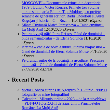
MOSCOVEI – Documentele crimei din decembrie
1989”. Editor: Victor Roncea. Primele trei volume
intrate sub tipar la Editura TipoMoldova, cu prefețe
semnate de generalii scriitori Radu Theodoru și Aurel
Rogojan și istoricul Gh. Buzatu
19/01/2021
eXpress
Sfânta Cuvioasă Maică Parascheva – Taina cuviinței.
La Mulți Ani!
12/10/2020
eXpress
Pentru o viață trăită întru Hristos. Gând de duminică –
pilda semănătorului – de Elena Solunca
11/10/2020
eXpress
Iertarea – cheia de boltă a iubirii. Iubirea vrăjmașilor –
Gând de duminică de Elena Solunca Moise
04/10/2020
eXpress
Pe drumul suitor de la pocăință la ascultare. Pescuirea
minunată – Gând de duminică de Elena Solunca Moise
27/09/2020
eXpress
Recent Posts
Victor Roncea suprins de Agerpres în 13 iunie 1990: O
fotografie cu mine fotografiind
Calendarul Mărturisitorilor – 2023 – de la ActiveNews
– PDF/FOTOGRAFII de Ziua Unirii Principatelor
Române. La Mulți Ani!