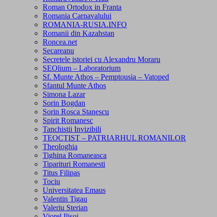
Roman Ortodox in Franta
Romania Carnavalului
ROMANIA-RUSIA.INFO
Romanii din Kazahstan
Roncea.net
Secareanu
Secretele istoriei cu Alexandru Moraru
SEOlium – Laboratorium
Sf. Munte Athos – Pemptousia – Vatoped
Sfantul Munte Athos
Simona Lazar
Sorin Bogdan
Sorin Rosca Stanescu
Spirit Romanesc
Tanchistii Invizibili
TEOCTIST – PATRIARHUL ROMANILOR
Theologhia
Tighina Romaneasca
Tiparituri Romanesti
Titus Filipas
Tociu
Universitatea Emaus
Valentin Tigau
Valeriu Sterian
Viorel Ilisoi