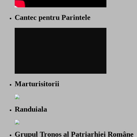
Cantec pentru Parintele
Marturisitorii
Randuiala
Grupul Tronos al Patriarhiei Române