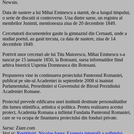
Newsin.
Data de nastere a lui Mihai Eminescu a starnit, de-a lungul timpului,
o serie de discutii si controverse. Una dintre surse, un registru al
membrilor Junimii, mentioneaza ziua de 20 decembrie 1849.
Cercetatorii documentelor gasite la gimnaziul din Cernauti, unde a
studiat poetul, au gasit trecuta, ca data de nastere, ziua de 14
decembrie 1849.
Potrivit unor cercetari ale lui Titu Maiorescu, Mihai Eminescu s-a
nascut pe 15 ianuarie 1850, la Botosani, sursa informatiilor fiind
arhiva bisericii Uspenia Domneasca din Botosani.
Propunerea vine in continuarea proiectului Panteonul Romaniei,
publicat pe site-ul Academiei in septembrie 2008 si inaintat
Parlamentului, Presedintiei si Guvernului de Biroul Prezidiului
Academiei Romane.
Proiectul prevede edificarea unei institutii destinate personalitatilor
din lumea stiintifica, artistica si politica. Pentru realizarea acestui
proiect, Academia Romana a infiintat Fundatia Panteonul Romaniei,
care se va ocupa de finantarea proiectului din fonduri private.
Sursa:
Ziare.com
Vezi si:
Restitituiri. Nicolae Iorga: Expresia integrală a sufletului