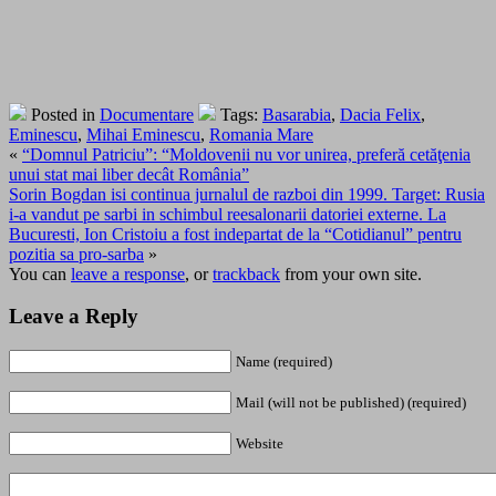
Posted in
Documentare
Tags:
Basarabia
,
Dacia Felix
,
Eminescu
,
Mihai Eminescu
,
Romania Mare
«
“Domnul Patriciu”: “Moldovenii nu vor unirea, preferă cetăţenia
unui stat mai liber decât România”
Sorin Bogdan isi continua jurnalul de razboi din 1999. Target: Rusia
i-a vandut pe sarbi in schimbul reesalonarii datoriei externe. La
Bucuresti, Ion Cristoiu a fost indepartat de la “Cotidianul” pentru
pozitia sa pro-sarba
»
You can
leave a response
, or
trackback
from your own site.
Leave a Reply
Name (required)
Mail (will not be published) (required)
Website