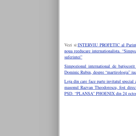
Vezi si:
INTERVIU PROFETIC al Parintelu
noua reeducare internationalista. “Simpo
suferintei”
Simpozionul international de batjocori
Dominic Rubin, despre “martirologia” iude
Loja din care face parte invitatul special
masonul Razvan Theodorescu, fost direct
PSD. “PLANSA” PHOENIX din 24 octo