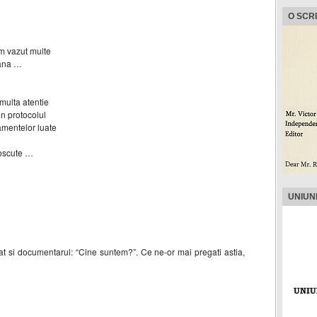
O SCR
am vazut multe
tana …
multa atentie
in protocolul
amentelor luate
noscute …
UNIUN
sat si documentarul: “Cine suntem?”. Ce ne-or mai pregati astia,