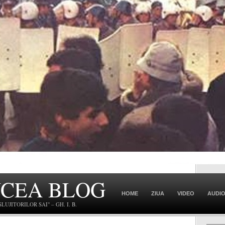
NCEA BLOG
HOME
ZIUA
VIDEO
AUDI
JITORILOR SAI" – GH. I. B.
CONTACT