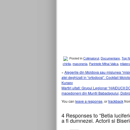
Posted in
Colimatorul
,
Documentare
,
Top 
chirila
,
masoneria
,
Parintele Mihai Valica
,
trilater
«
Alegerile din Moldova sau misiunea “misio
atei deghizati in “ortodocsi”. Cocktail Molot
Kuraev
Martiri uitati: Grupul Legionar “HAIDUCII 
macedoneni din Muntii Babadagului, Dobr
You can
leave a response
, or
trackback
from
4 Responses to “Betia luciferic
a fi dumnezei. Actorii si Biser