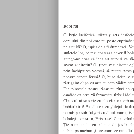
Robi răi
O, beţie luciferică: ştiinţa şi arta desfeci
copilului din noi care nu poate cuprinde m
ne ascultă? O, ispita de a fi dumnezei. V
sufletele lor, ce mai contează de-or fi bol
ajunge-ne doar că încă au trupuri ca să-
Avem auditoriu? O, ţineţi mai discret ogl
prin închipuirea voastră, să putem naşte 
noastră capătă formă! O, buze sleite, o v
răstignim clipa cu arta cu care vădim către
Din pîntecele nostru răsar nu rîuri de ap
candidă cu care vă fermecăm tîrîşul idolat
Cîntecul ni se scrie cu alb căci cel orb a
îmbătrînirii! Eu sînt cel cu gîtlejul de f
plumb pe sub fulgeri cuvîntul murit, iv
blîndeţii cereşti o, Hristoase! Cum vrînd 
Ţie n-am unde, eu cel mai de jos în abi
nebun preanebun şi preamort ce mă aflu! 