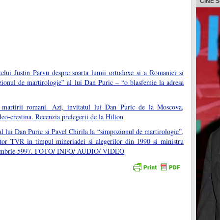
CINE 
i Justin Parvu despre soarta lumii ortodoxe si a Romaniei si
zionul de martirologie” al lui Dan Puric – “o blasfemie la adresa
t martirii romani. Azi, invitatul lui Dan Puric de la Moscova,
o-crestina. Recenzia prelegerii de la Hilton
 al lui Dan Puric si Pavel Chirila la “simpozionul de martirologie”,
or TVR in timpul mineriadei si alegerilor din 1990 si ministru
mbrie 5997. FOTO/ INFO/ AUDIO/ VIDEO