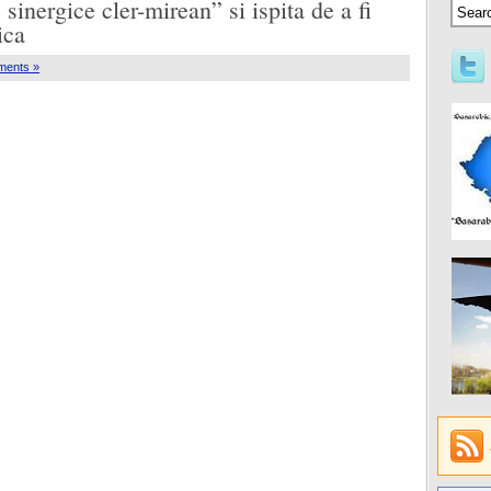
 sinergice cler-mirean” si ispita de a fi
ica
ments »