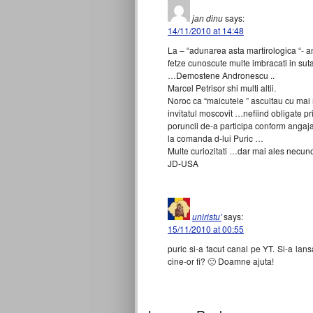
jan dinu
says:
14/11/2010 at 14:48
La – “adunarea asta martirologica “- 
fetze cunoscute multe imbracati in su
…Demostene Andronescu ..
Marcel Petrisor shi multi altii.
Noroc ca “maicutele ” ascultau cu mai 
invitatul moscovit …nefiind obligate pr
poruncii de-a participa conform angaj
la comanda d-lui Puric …
Multe curiozitati …dar mai ales necu
JD-USA
uniristu'
says:
15/11/2010 at 00:55
puric si-a facut canal pe YT. Si-a lan
cine-or fi? 🙂 Doamne ajuta!