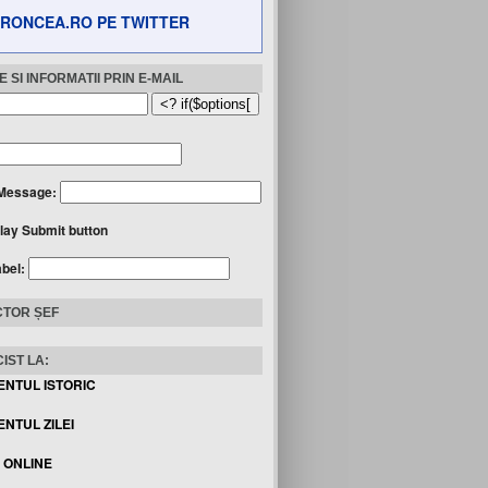
RONCEA.RO PE TWITTER
 SI INFORMATII PRIN E-MAIL
Message:
lay Submit button
abel:
TOR ȘEF
IST LA:
ENTUL ISTORIC
NTUL ZILEI
I ONLINE