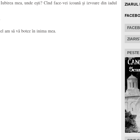
Iubirea mea, unde eşti? Cînd face-vei icoană şi izvoare din iadul
ZIARUL
FACEB
.
FACE
vel am să vă botez în inima mea.
ZIARIS
PESTE