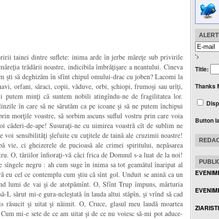
ALERTE
'>
oririi tainei dintre suflete: inima arde în jerbe măreţe sub privirile
ăreţia trădării noastre, indicibila îmbrăţişare a neantului. Cineva
Title:
om şti să deghizăm în sfînt chipul omului-drac cu joben? Lacomi la
navi, orfani, săraci, copii, văduve, orbi, şchiopi, frumoşi sau urîţi,
Thanks 
i putem minţi că suntem nobili atingîndu-ne de fragilitatea lor.
Disp
inzile în care să ne sărutăm ca pe icoane şi să ne putem închipui
prin morţile voastre, să sorbim ascuns suflul vostru prin care voia
Button l
oi căderi-de-ape! Susuraţi-ne cu uimirea voastră cît de sublim ne
 voi sensibilităţi şlefuite cu cuţitele de taină ale cruzimii noastre!
REDAC
ă vie, ci gheizerele de pucioasă ale crimei spiritului, nepăsarea
ru. O, tăriilor înfioraţi-vă căci frica de Domnul s-a luat de la noi!
PUBLIC
re sîngele negru : ah cum suge în inima sa tot geamătul înaripat al
EVENIM
iară eu cel ce contemplu cum ştiu că sînt gol. Unduit se anină ca un
ind lumi de vai şi de atotpămînt. O, Sfînt Trup împuns, mărturia
EVENIME
să-L sărut mi-e gura-ncleştată în lauda altui stăpîn, şi vrînd să cad
s răsucit şi uitat şi năimit. O, Cruce, glasul meu laudă moartea
ZIARIST
Cum mi-e sete de ce am uitat şi de ce nu voiesc să-mi pot aduce-