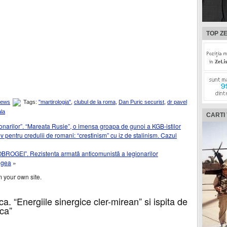
TOP ZE
News
Tags:
"martirologia"
,
clubul de la roma
,
Dan Puric securist
,
dr pavel
ala
CARTI
narilor”. “Mareata Rusie”, o imensa groapa de gunoi a KGB-istilor
ov pentru credulii de romani: “crestinism” cu iz de stalinism. Cazul
DOBROGEI”. Rezistenta armatã anticomunistã a legionarilor
ogea
»
 your own site.
a. “Energiile sinergice cler-mirean” si ispita de
ica”