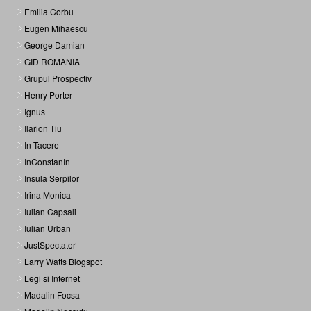
Emilia Corbu
Eugen Mihaescu
George Damian
GID ROMANIA
Grupul Prospectiv
Henry Porter
Ignus
Ilarion Tiu
In Tacere
InConstanIn
Insula Serpilor
Irina Monica
Iulian Capsali
Iulian Urban
JustSpectator
Larry Watts Blogspot
Legi si Internet
Madalin Focsa