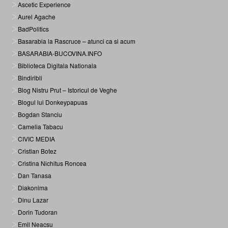
Ascetic Experience
Aurel Agache
BadPolitics
Basarabia la Rascruce – atunci ca si acum
BASARABIA-BUCOVINA.INFO
Biblioteca Digitala Nationala
Bindiribli
Blog Nistru Prut – Istoricul de Veghe
Blogul lui Donkeypapuas
Bogdan Stanciu
Camelia Tabacu
CIVIC MEDIA
Cristian Botez
Cristina Nichitus Roncea
Dan Tanasa
Diakonima
Dinu Lazar
Dorin Tudoran
Emil Neacsu