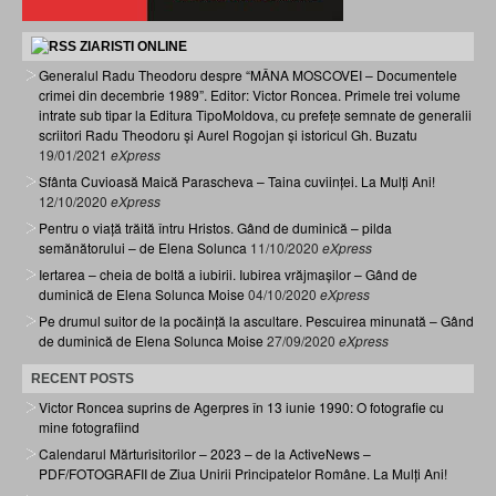
ZIARISTI ONLINE
Generalul Radu Theodoru despre “MÂNA MOSCOVEI – Documentele
crimei din decembrie 1989”. Editor: Victor Roncea. Primele trei volume
intrate sub tipar la Editura TipoMoldova, cu prefețe semnate de generalii
scriitori Radu Theodoru și Aurel Rogojan și istoricul Gh. Buzatu
19/01/2021
eXpress
Sfânta Cuvioasă Maică Parascheva – Taina cuviinței. La Mulți Ani!
12/10/2020
eXpress
Pentru o viață trăită întru Hristos. Gând de duminică – pilda
semănătorului – de Elena Solunca
11/10/2020
eXpress
Iertarea – cheia de boltă a iubirii. Iubirea vrăjmașilor – Gând de
duminică de Elena Solunca Moise
04/10/2020
eXpress
Pe drumul suitor de la pocăință la ascultare. Pescuirea minunată – Gând
de duminică de Elena Solunca Moise
27/09/2020
eXpress
RECENT POSTS
Victor Roncea suprins de Agerpres în 13 iunie 1990: O fotografie cu
mine fotografiind
Calendarul Mărturisitorilor – 2023 – de la ActiveNews –
PDF/FOTOGRAFII de Ziua Unirii Principatelor Române. La Mulți Ani!