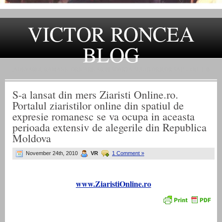
VICTOR RONCEA
BLOG
„ADEVARUL RAMANE, ORICARE AR FI SOARTA SLUJITORILOR SAI" – GH. I. B.
S-a lansat din mers Ziaristi Online.ro.
Portalul ziaristilor online din spatiul de
expresie romanesc se va ocupa in aceasta
perioada extensiv de alegerile din Republica
Moldova
November 24th, 2010
VR
1 Comment »
www.ZiaristiOnline.ro