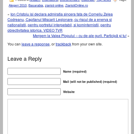
Alegeri 2010
,
Basarabia
,
ziaristi online
,
ZiaristiOnline.ro
«
Ion Cristoiu isi declara admiratia sincera fata de Corneliu Zelea
Codreanu, Capitanul Miscarii Legionare, cu riscul de a enerva si
nationalistii, pentru portretul interpetabil, si kominternistii, pentru
obiectivitatea istorica. VIDEO TVR
Mergem la Valea Plopului – cu de-ale gurii. Participă şi tu!
»
You can
leave a response
, or
trackback
from your own site.
Leave a Reply
Name (required)
Mail (will not be published) (required)
Website