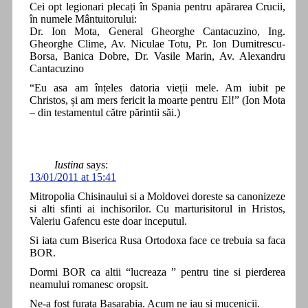
Cei opt legionari plecați în Spania pentru apărarea Crucii,
în numele Mântuitorului:
Dr. Ion Mota, General Gheorghe Cantacuzino, Ing.
Gheorghe Clime, Av. Niculae Totu, Pr. Ion Dumitrescu-
Borsa, Banica Dobre, Dr. Vasile Marin, Av. Alexandru
Cantacuzino
“Eu asa am înțeles datoria vieții mele. Am iubit pe
Christos, și am mers fericit la moarte pentru El!” (Ion Mota
– din testamentul către părintii săi.)
Iustina
says:
13/01/2011 at 15:41
Mitropolia Chisinaului si a Moldovei doreste sa canonizeze
si alti sfinti ai inchisorilor. Cu marturisitorul in Hristos,
Valeriu Gafencu este doar inceputul.
Si iata cum Biserica Rusa Ortodoxa face ce trebuia sa faca
BOR.
Dormi BOR ca altii “lucreaza ” pentru tine si pierderea
neamului romanesc oropsit.
Ne-a fost furata Basarabia. Acum ne iau si mucenicii.