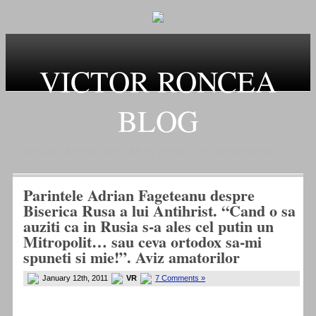
VICTOR RONCEA
BLOG
„ADEVARUL RAMANE, ORICARE AR FI SOARTA SLUJITORILOR SAI" – GH.
I. B.
Parintele Adrian Fageteanu despre
Biserica Rusa a lui Antihrist. “Cand o sa
auziti ca in Rusia s-a ales cel putin un
Mitropolit… sau ceva ortodox sa-mi
spuneti si mie!”. Aviz amatorilor
January 12th, 2011
VR
7 Comments »