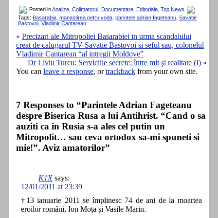
Posted in
Analize
,
Colimatorul
,
Documentare
,
Editoriale
,
Top News
Tags:
Basarabia
,
manastirea petru voda
,
parintele adrian fageteanu
,
Savatie
Bastovoi
,
Vladimir Cantarean
«
Precizari ale Mitropoliei Basarabiei in urma scandalului
creat de calugarul TV Savatie Bastovoi si seful sau, colonelul
Vladimir Cantarean “al intregii Moldove”
Dr Liviu Turcu: Serviciile secrete: între mit şi realitate (I)
»
You can
leave a response
, or
trackback
from your own site.
7 Responses to “Parintele Adrian Fageteanu
despre Biserica Rusa a lui Antihrist. “Cand o sa
auziti ca in Rusia s-a ales cel putin un
Mitropolit… sau ceva ortodox sa-mi spuneti si
mie!”. Aviz amatorilor”
K†X
says:
12/01/2011 at 23:39
†13 ianuarie 2011 se împlinesc 74 de ani de la moartea
eroilor români, Ion Moța și Vasile Marin.