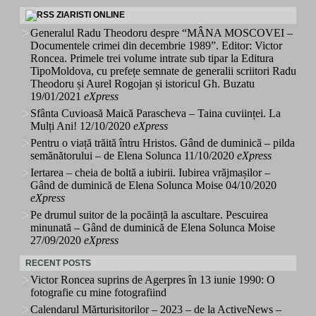
ZIARISTI ONLINE
Generalul Radu Theodoru despre “MÂNA MOSCOVEI –
Documentele crimei din decembrie 1989”. Editor: Victor
Roncea. Primele trei volume intrate sub tipar la Editura
TipoMoldova, cu prefețe semnate de generalii scriitori Radu
Theodoru și Aurel Rogojan și istoricul Gh. Buzatu
19/01/2021
eXpress
Sfânta Cuvioasă Maică Parascheva – Taina cuviinței. La
Mulți Ani!
12/10/2020
eXpress
Pentru o viață trăită întru Hristos. Gând de duminică – pilda
semănătorului – de Elena Solunca
11/10/2020
eXpress
Iertarea – cheia de boltă a iubirii. Iubirea vrăjmașilor –
Gând de duminică de Elena Solunca Moise
04/10/2020
eXpress
Pe drumul suitor de la pocăință la ascultare. Pescuirea
minunată – Gând de duminică de Elena Solunca Moise
27/09/2020
eXpress
RECENT POSTS
Victor Roncea suprins de Agerpres în 13 iunie 1990: O
fotografie cu mine fotografiind
Calendarul Mărturisitorilor – 2023 – de la ActiveNews –