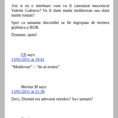
Am si eu o intrebare: cum va fi canonizat mucenicul
Valeriu Gafencu? Va fi sfant martir moldovean sau sfant
martir roman?
Sper ca samanta discordiei sa fie ingropata de trezirea
grabnica a BOR.
Doamne, ajuta!
VR
says:
13/01/2011 at 19:41
“Moldovan” – “de-al nostru”
Marian M
says:
13/01/2011 at 21:38
Deci, Diomid era adevarat ortodox? Sa-i urmam?