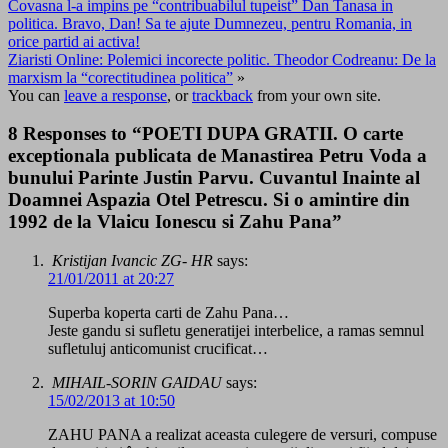
Covasna l-a impins pe “contribuabilul tupeist” Dan Tanasa in
politica. Bravo, Dan! Sa te ajute Dumnezeu, pentru Romania, in
orice partid ai activa!
Ziaristi Online: Polemici incorecte politic. Theodor Codreanu: De la
marxism la “corectitudinea politica”
»
You can
leave a response
, or
trackback
from your own site.
8 Responses to “POETI DUPA GRATII. O carte
exceptionala publicata de Manastirea Petru Voda a
bunului Parinte Justin Parvu. Cuvantul Inainte al
Doamnei Aspazia Otel Petrescu. Si o amintire din
1992 de la Vlaicu Ionescu si Zahu Pana”
Kristijan Ivancic ZG- HR
says:
21/01/2011 at 20:27
Superba koperta carti de Zahu Pana…
Jeste gandu si sufletu generatijei interbelice, a ramas semnul
sufletuluj anticomunist crucificat…
MIHAIL-SORIN GAIDAU
says:
15/02/2013 at 10:50
ZAHU PANA a realizat aceasta culegere de versuri, compuse