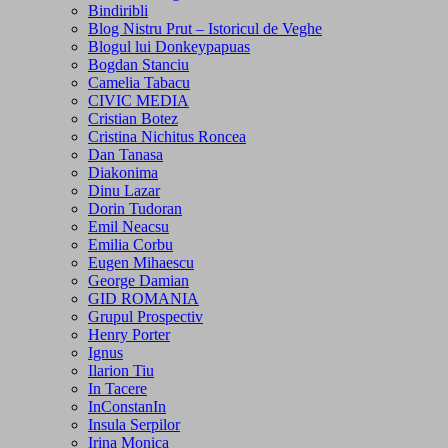
Bindiribli
Blog Nistru Prut – Istoricul de Veghe
Blogul lui Donkeypapuas
Bogdan Stanciu
Camelia Tabacu
CIVIC MEDIA
Cristian Botez
Cristina Nichitus Roncea
Dan Tanasa
Diakonima
Dinu Lazar
Dorin Tudoran
Emil Neacsu
Emilia Corbu
Eugen Mihaescu
George Damian
GID ROMANIA
Grupul Prospectiv
Henry Porter
Ignus
Ilarion Tiu
In Tacere
InConstanIn
Insula Serpilor
Irina Monica