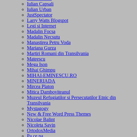
Iulian Capsali
Iulian Urban
JustSpectator
Larry Watts Blogspot
Legi si Internet
Madalin Focsa
Madalin Necsutu
Manastirea Petru Voda
Mariana Gurza
Martiri Romani din Transilvania
Mateescu
Mega Ison
Mihai Ghimpu
MIHAI-EMINESCU.RO
MINERIADA
Mircea Platon
Mitica Damboviteanul
Muzeul Refugiatilor si Persecutatilor Etnic din
Transilvania
Mystagogy
New & Free Word Press Themes
Nicolae Balint
Nicoleta Savin
OrtodoxMedia
Pa.ce.pa