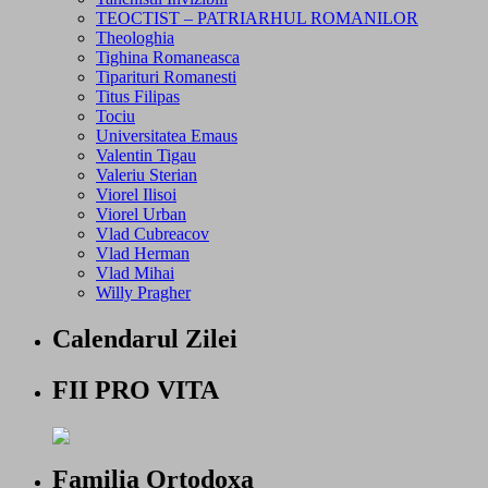
TEOCTIST – PATRIARHUL ROMANILOR
Theologhia
Tighina Romaneasca
Tiparituri Romanesti
Titus Filipas
Tociu
Universitatea Emaus
Valentin Tigau
Valeriu Sterian
Viorel Ilisoi
Viorel Urban
Vlad Cubreacov
Vlad Herman
Vlad Mihai
Willy Pragher
Calendarul Zilei
FII PRO VITA
Familia Ortodoxa