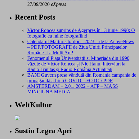
27/09/2020
eXpress
Recent Posts
Victor Roncea suprins de Agerpres în 13 iunie 1990: O
fotografie cu mine fotografiind
Calendarul Mărturisitorilor – 2023 – de la ActiveNews
– PDF/FOTOGRAFII de Ziua Unirii Principatelor
Române. La Mulți Ani!
Fenomenul Piața Universității și Mineriada din 1990
văzute de Victor Roncea și Nic Hanu. Interviuri la
Radio Trinitas și Radio România Actualități
BANI Guvern presa vândută din România campania de
propagandă a fricii COVID – FOTO / PDF
AMSTERDAM – 2.01. 2022 – AFP – MASS
MINCIUNA MEDIA
WeltKultur
Sustin Legea Apei