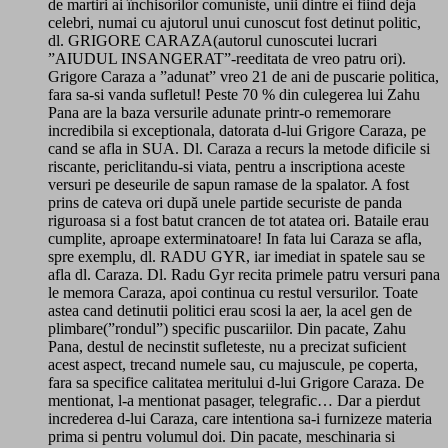
de martiri ai închisorilor comuniste, unii dintre ei fiind deja
celebri, numai cu ajutorul unui cunoscut fost detinut politic,
dl. GRIGORE CARAZA(autorul cunoscutei lucrari
”AIUDUL INSANGERAT”-reeditata de vreo patru ori).
Grigore Caraza a ”adunat” vreo 21 de ani de puscarie politica,
fara sa-si vanda sufletul! Peste 70 % din culegerea lui Zahu
Pana are la baza versurile adunate printr-o rememorare
incredibila si exceptionala, datorata d-lui Grigore Caraza, pe
cand se afla in SUA. Dl. Caraza a recurs la metode dificile si
riscante, periclitandu-si viata, pentru a inscriptiona aceste
versuri pe deseurile de sapun ramase de la spalator. A fost
prins de cateva ori după unele partide securiste de panda
riguroasa si a fost batut crancen de tot atatea ori. Bataile erau
cumplite, aproape exterminatoare! In fata lui Caraza se afla,
spre exemplu, dl. RADU GYR, iar imediat in spatele sau se
afla dl. Caraza. Dl. Radu Gyr recita primele patru versuri pana
le memora Caraza, apoi continua cu restul versurilor. Toate
astea cand detinutii politici erau scosi la aer, la acel gen de
plimbare(”rondul”) specific puscariilor. Din pacate, Zahu
Pana, destul de necinstit sufleteste, nu a precizat suficient
acest aspect, trecand numele sau, cu majuscule, pe coperta,
fara sa specifice calitatea meritului d-lui Grigore Caraza. De
mentionat, l-a mentionat pasager, telegrafic… Dar a pierdut
increderea d-lui Caraza, care intentiona sa-i furnizeze materia
prima si pentru volumul doi. Din pacate, meschinaria si