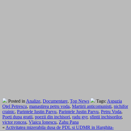
Posted in
Analize
,
Documentare
,
Top News
Tags:
Aspazia
Oţel Petrescu
,
manastirea petru voda
,
Martirii anticomunisti
,
nichifor
crainic
,
Parintele Iustin Parvu
,
Parintele Justin Parvu
,
Petru Voda
,
Poeti dupa gratii
,
poezii din inchisori
,
radu gyr
,
sfintii inchisorilor
,
victor roncea
,
Vlaicu Ionescu
,
Zahu Pana
«
Activitatea mizerabila dusa de PDL si UDMR in Harghita-