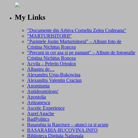
My Links
"Documente din Arhiva Corneliu Zelea Codreanu"
"MARTURISITORII"
"Parintele Justin Marturisitorul" – Album foto de
Cristina Nichitus Roncea
"Precum in cer asa si pe pamant" – Album de fotografie
Cristina Nichitus Roncea
Acvila – Pelerin Ortodox
Albastru de…
Alexandru Ursu-Bukowina
Alexandru Valentin Craciun
Anomismia
Antideontologu'
Apostolia
Artizanescu
Ascetic Experience
Aurel Agache
BadPolitics
Basarabia la Rascruce – atunci ca si acum
BASARABIA-BUCOVINA.INFO
Biblioteca Digitala Nationala