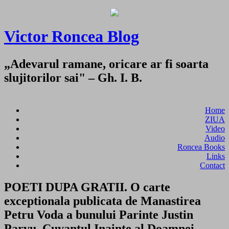
Victor Roncea Blog
„Adevarul ramane, oricare ar fi soarta
slujitorilor sai" – Gh. I. B.
Home
ZIUA
Video
Audio
Roncea Books
Links
Contact
POETI DUPA GRATII. O carte
exceptionala publicata de Manastirea
Petru Voda a bunului Parinte Justin
Parvu. Cuvantul Inainte al Doamnei