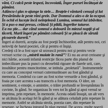
vânt,
Ci calcă peste lespezi, încovoiată,
Înger pururi încătuşat de
pământ.
Adâncu-i glas n-ajunge la stele…
Braţele-i vântură cenuşă şi lut
Presărându-le peste răni grele.
Dar Domnul a ales-o de la-nceput.
În ochii ei luceşte încă neînţeleasă
Lumina, semnul lui izbăvitor,
Şi a pus-o mai presus, crăiasă
Şi pildă, îngerilor tuturor.
Ea nu ştie… dar când somnul o doboară
În miezul nopţii şi-al
tăcerii,
Marii îngeri pe pământ coboară
Şi se pleacă de sărută
picoarele durerii.”
Îngeri ai durerii, aceştia au fost poeţii închisorilor, atât pentru noi, cei
neloviţi de harul poeziei, cât şi pentru ei înşişi.
Credeţi că le-a fost uşor să urzească pentru noi şi pentru vecie
versuri scrise cu
„mistrii muiate în rană”
?
Ei nu au avut creioane şi
nici hârtie, această infamă restricţie făcea parte din planul de
imbecilizare pus la punct cu deosebită rigoare de fiarele urii, care,
insultător pentru muncitorime, se intitula „proletară”. Instrumentele
cu care au conceput versuri cutremurătoare au fost gândul şi
memoria. Condeiul cu care au fost scrise versurile a fost gândul, şi
foaia pe care acestea s-au transcris a fost memoria. O idee, un
sentiment, o emoţie, o amintire, o trăire profundă se înveşmântau în
cuvinte, în gând. Se organizau în vers tot în gând şi apoi versul se
imprima, prin repetare, în memorie. Acesta odată însuşit, un alt vers
se alcătuia în acelaşi fel în gând şi se alătura celuilalt prin repetare în
memorie. Astfel se alcătuia strofa, poezia care, din repetare în
repetare, se închega integral în plan mental. De aceea, multe poezii