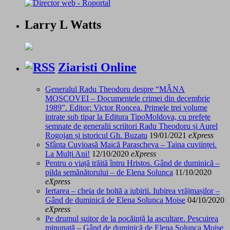
Larry L Watts
Ziaristi Online
Generalul Radu Theodoru despre “MÂNA
MOSCOVEI – Documentele crimei din decembrie
1989”. Editor: Victor Roncea. Primele trei volume
intrate sub tipar la Editura TipoMoldova, cu prefețe
semnate de generalii scriitori Radu Theodoru și Aurel
Rogojan și istoricul Gh. Buzatu
19/01/2021
eXpress
Sfânta Cuvioasă Maică Parascheva – Taina cuviinței.
La Mulți Ani!
12/10/2020
eXpress
Pentru o viață trăită întru Hristos. Gând de duminică –
pilda semănătorului – de Elena Solunca
11/10/2020
eXpress
Iertarea – cheia de boltă a iubirii. Iubirea vrăjmașilor –
Gând de duminică de Elena Solunca Moise
04/10/2020
eXpress
Pe drumul suitor de la pocăință la ascultare. Pescuirea
minunată – Gând de duminică de Elena Solunca Moise