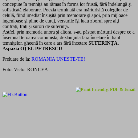
concepute în temniţă au rămas în forma lor frustă, fără îndelungă şi
sofisticată elaborare. Poezia terminată era mărturisită colegilor de
celulă, fiind imediat însuşită prin memorare şi apoi, prin mijloace
ingenioase şi pline de curaj, versurile îşi luau zborul spre alţi
confraţi, fraţi şi surori de suferinţă.
Astfel, prin memoria unora şi altora, s-au păstrat mărturii despre ce a
însemnat teroarea comunistă, dezlănţuită fără încetare în hăul
temniţelor, gheenă în care a ars fără încetare
SUFERINŢA
.
Aspazia OŢEL PETRESCU
Preluare
de la:
ROMANIA UNESTE-TE!
Foto: Victor RONCEA