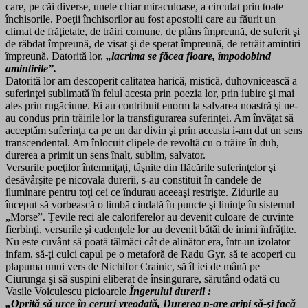
care, pe căi diverse, unele chiar miraculoase, a circulat prin toate
închisorile. Poeţii închisorilor au fost apostolii care au făurit un
climat de frăţietate, de trăiri comune, de plâns împreună, de suferit şi
de răbdat împreună, de visat şi de sperat împreună, de retrăit amintiri
împreună. Datorită lor,
„lacrima se făcea floare, împodobind
amintirile”.
Datorită lor am descoperit calitatea harică, mistică, duhovnicească a
suferinţei sublimată în felul acesta prin poezia lor, prin iubire şi mai
ales prin rugăciune. Ei au contribuit enorm la salvarea noastră şi ne-
au condus prin trăirile lor la transfigurarea suferinţei. Am învăţat să
acceptăm suferinţa ca pe un dar divin şi prin aceasta i-am dat un sens
transcendental. Am înlocuit clipele de revoltă cu o trăire în duh,
durerea a primit un sens înalt, sublim, salvator.
Versurile poeţilor întemniţaţi, tâşnite din flăcările suferinţelor şi
desăvârşite pe nicovala durerii, s-au constituit în candele de
iluminare pentru toţi cei ce îndurau aceeaşi restrişte. Zidurile au
început să vorbească o limbă ciudată în puncte şi liniuţe în sistemul
„Morse”. Ţevile reci ale caloriferelor au devenit culoare de cuvinte
fierbinţi, versurile şi cadenţele lor au devenit bătăi de inimi înfrăţite.
Nu este cuvânt să poată tălmăci cât de alinător era, într-un izolator
infam, să-ţi culci capul pe o metaforă de Radu Gyr, să te acoperi cu
plapuma unui vers de Nichifor Crainic, să îl iei de mână pe
Ciurunga şi să suspini eliberat de însingurare, sărutând odată cu
Vasile Voiculescu picioarele
Îngerului durerii :
„Oprită să urce în ceruri vreodată,
Durerea n-are aripi să-şi facă