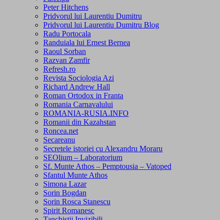
Peter Hitchens
Pridvorul lui Laurentiu Dumitru
Pridvorul lui Laurentiu Dumitru Blog
Radu Portocala
Randuiala lui Ernest Bernea
Raoul Sorban
Razvan Zamfir
Refresh.ro
Revista Sociologia Azi
Richard Andrew Hall
Roman Ortodox in Franta
Romania Carnavalului
ROMANIA-RUSIA.INFO
Romanii din Kazahstan
Roncea.net
Secareanu
Secretele istoriei cu Alexandru Moraru
SEOlium – Laboratorium
Sf. Munte Athos – Pemptousia – Vatoped
Sfantul Munte Athos
Simona Lazar
Sorin Bogdan
Sorin Rosca Stanescu
Spirit Romanesc
Tanchistii Invizibili