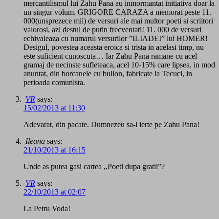
mercantilismul lui Zahu Pana au inmormantat initiativa doar la
un singur volum. GRIGORE CARAZA a memorat peste 11.
000(unsprezece mii) de versuri ale mai multor poeti si scriitori
valorosi, azi destul de putin frecventati! 11. 000 de versuri
echivaleaza cu numarul versurilor ”ILIADEI” lui HOMER!
Desigul, povestea aceasta eroica si trista in acelasi timp, nu
este suficient cunoscuta… Iar Zahu Pana ramane cu acel
gramaj de necinste sufleteaca, acel 10-15% care lipsea, in mod
anuntat, din borcanele cu bulion, fabricate la Tecuci, in
perioada comunista.
VR
says:
15/02/2013 at 11:30
Adevarat, din pacate. Dumnezeu sa-l ierte pe Zahu Pana!
Ileana
says:
21/10/2013 at 16:15
Unde as putea gasi cartea ,,Poeti dupa gratii”?
VR
says:
22/10/2013 at 02:07
La Petru Voda!