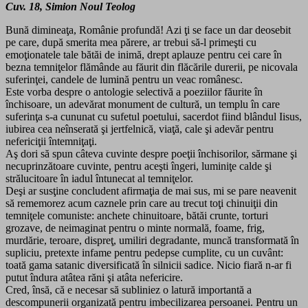
Cuv. 18, Simion Noul Teolog
Bună dimineaţa, Românie profundă! Azi ţi se face un dar deosebit
pe care, după smerita mea părere, ar trebui să-l primeşti cu
emoţionatele tale bătăi de inimă, drept aplauze pentru cei care în
bezna temniţelor flămânde au făurit din flăcările durerii, pe nicovala
suferinţei, candele de lumină pentru un veac românesc.
Este vorba despre o antologie selectivă a poeziilor făurite în
închisoare, un adevărat monument de cultură, un templu în care
suferinţa s-a cununat cu sufetul poetului, sacerdot fiind blândul Iisus,
iubirea cea neînserată şi jertfelnică, viaţă, cale şi adevăr pentru
nefericiţii întemniţaţi.
Aş dori să spun câteva cuvinte despre poeţii închisorilor, sărmane şi
necuprinzătoare cuvinte, pentru aceşti îngeri, luminiţe calde şi
strălucitoare în iadul întunecat al temniţelor.
Deşi ar susţine concludent afirmaţia de mai sus, mi se pare neavenit
să rememorez acum caznele prin care au trecut toţi chinuiţii din
temniţele comuniste: anchete chinuitoare, bătăi crunte, torturi
grozave, de neimaginat pentru o minte normală, foame, frig,
murdărie, teroare, dispreţ, umiliri degradante, muncă transformată în
supliciu, pretexte infame pentru pedepse cumplite, cu un cuvânt:
toată gama satanic diversificată în silnicii sadice. Nicio fiară n-ar fi
putut îndura atâtea răni şi atâta nefericire.
Cred, însă, că e necesar să subliniez o latură importantă a
descompunerii organizată pentru imbecilizarea persoanei. Pentru un