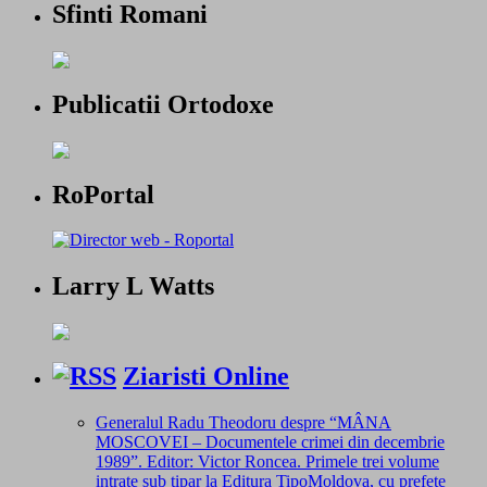
Sfinti Romani
Publicatii Ortodoxe
RoPortal
Larry L Watts
Ziaristi Online
Generalul Radu Theodoru despre “MÂNA
MOSCOVEI – Documentele crimei din decembrie
1989”. Editor: Victor Roncea. Primele trei volume
intrate sub tipar la Editura TipoMoldova, cu prefețe