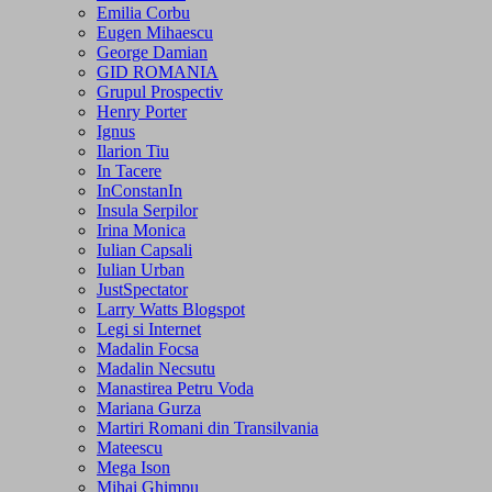
Emilia Corbu
Eugen Mihaescu
George Damian
GID ROMANIA
Grupul Prospectiv
Henry Porter
Ignus
Ilarion Tiu
In Tacere
InConstanIn
Insula Serpilor
Irina Monica
Iulian Capsali
Iulian Urban
JustSpectator
Larry Watts Blogspot
Legi si Internet
Madalin Focsa
Madalin Necsutu
Manastirea Petru Voda
Mariana Gurza
Martiri Romani din Transilvania
Mateescu
Mega Ison
Mihai Ghimpu