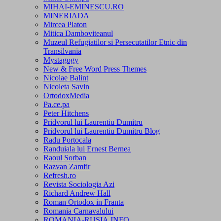
MIHAI-EMINESCU.RO
MINERIADA
Mircea Platon
Mitica Damboviteanul
Muzeul Refugiatilor si Persecutatilor Etnic din
Transilvania
Mystagogy
New & Free Word Press Themes
Nicolae Balint
Nicoleta Savin
OrtodoxMedia
Pa.ce.pa
Peter Hitchens
Pridvorul lui Laurentiu Dumitru
Pridvorul lui Laurentiu Dumitru Blog
Radu Portocala
Randuiala lui Ernest Bernea
Raoul Sorban
Razvan Zamfir
Refresh.ro
Revista Sociologia Azi
Richard Andrew Hall
Roman Ortodox in Franta
Romania Carnavalului
ROMANIA-RUSIA.INFO