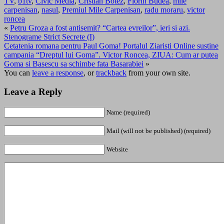
TV
,
b1tv
,
Civic Media
,
Cristian Botez
,
Florin Budea
,
mile
carpenisan
,
nasul
,
Premiul Mile Carpenisan
,
radu moraru
,
victor
roncea
«
Petru Groza a fost antisemit? “Cartea evreilor”, ieri si azi.
Stenograme Strict Secrete (I)
Cetatenia romana pentru Paul Goma! Portalul Ziaristi Online sustine
campania “Dreptul lui Goma”. Victor Roncea, ZIUA: Cum ar putea
Goma si Basescu sa schimbe fata Basarabiei
»
You can
leave a response
, or
trackback
from your own site.
Leave a Reply
Name (required)
Mail (will not be published) (required)
Website