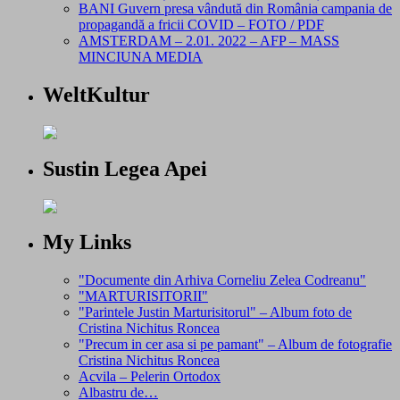
BANI Guvern presa vândută din România campania de
propagandă a fricii COVID – FOTO / PDF
AMSTERDAM – 2.01. 2022 – AFP – MASS
MINCIUNA MEDIA
WeltKultur
Sustin Legea Apei
My Links
"Documente din Arhiva Corneliu Zelea Codreanu"
"MARTURISITORII"
"Parintele Justin Marturisitorul" – Album foto de
Cristina Nichitus Roncea
"Precum in cer asa si pe pamant" – Album de fotografie
Cristina Nichitus Roncea
Acvila – Pelerin Ortodox
Albastru de…