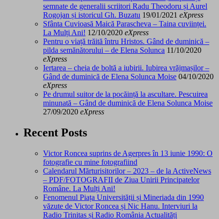
semnate de generalii scriitori Radu Theodoru și Aurel
Rogojan și istoricul Gh. Buzatu
19/01/2021
eXpress
Sfânta Cuvioasă Maică Parascheva – Taina cuviinței.
La Mulți Ani!
12/10/2020
eXpress
Pentru o viață trăită întru Hristos. Gând de duminică –
pilda semănătorului – de Elena Solunca
11/10/2020
eXpress
Iertarea – cheia de boltă a iubirii. Iubirea vrăjmașilor –
Gând de duminică de Elena Solunca Moise
04/10/2020
eXpress
Pe drumul suitor de la pocăință la ascultare. Pescuirea
minunată – Gând de duminică de Elena Solunca Moise
27/09/2020
eXpress
Recent Posts
Victor Roncea suprins de Agerpres în 13 iunie 1990: O
fotografie cu mine fotografiind
Calendarul Mărturisitorilor – 2023 – de la ActiveNews
– PDF/FOTOGRAFII de Ziua Unirii Principatelor
Române. La Mulți Ani!
Fenomenul Piața Universității și Mineriada din 1990
văzute de Victor Roncea și Nic Hanu. Interviuri la
Radio Trinitas și Radio România Actualități