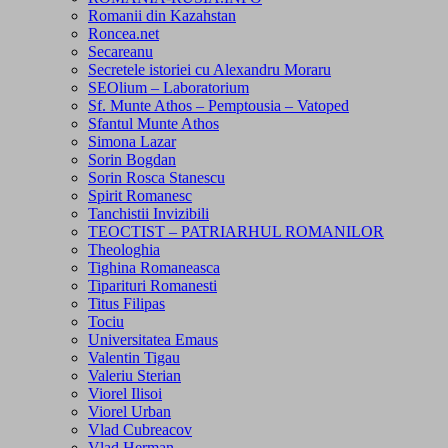
Romanii din Kazahstan
Roncea.net
Secareanu
Secretele istoriei cu Alexandru Moraru
SEOlium – Laboratorium
Sf. Munte Athos – Pemptousia – Vatoped
Sfantul Munte Athos
Simona Lazar
Sorin Bogdan
Sorin Rosca Stanescu
Spirit Romanesc
Tanchistii Invizibili
TEOCTIST – PATRIARHUL ROMANILOR
Theologhia
Tighina Romaneasca
Tiparituri Romanesti
Titus Filipas
Tociu
Universitatea Emaus
Valentin Tigau
Valeriu Sterian
Viorel Ilisoi
Viorel Urban
Vlad Cubreacov
Vlad Herman