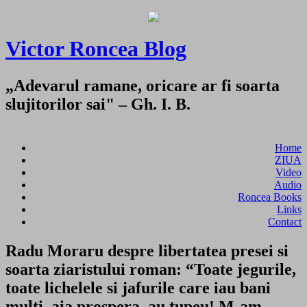
Victor Roncea Blog
„Adevarul ramane, oricare ar fi soarta
slujitorilor sai" – Gh. I. B.
Home
ZIUA
Video
Audio
Roncea Books
Links
Contact
Radu Moraru despre libertatea presei si
soarta ziaristului roman: “Toate jegurile,
toate lichelele si jafurile care iau bani
multi, aia prospera, au tupeu! M-am