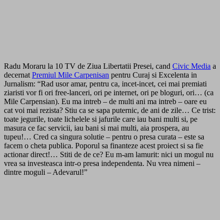
Radu Moraru la 10 TV de Ziua Libertatii Presei, cand
Civic Media
a
decernat
Premiul Mile Carpenisan
pentru Curaj si Excelenta in
Jurnalism: “Rad usor amar, pentru ca, incet-incet, cei mai premiati
ziaristi vor fi ori free-lanceri, ori pe internet, ori pe bloguri, ori… (ca
Mile Carpensian). Eu ma intreb – de multi ani ma intreb – oare eu
cat voi mai rezista? Stiu ca se sapa puternic, de ani de zile… Ce trist:
toate jegurile, toate lichelele si jafurile care iau bani multi si, pe
masura ce fac servicii, iau bani si mai multi, aia prospera, au
tupeu!… Cred ca singura solutie – pentru o presa curata – este sa
facem o cheta publica. Poporul sa finanteze acest proiect si sa fie
actionar direct!… Stiti de de ce? Eu m-am lamurit: nici un mogul nu
vrea sa investeasca intr-o presa independenta. Nu vrea nimeni –
dintre moguli – Adevarul!”