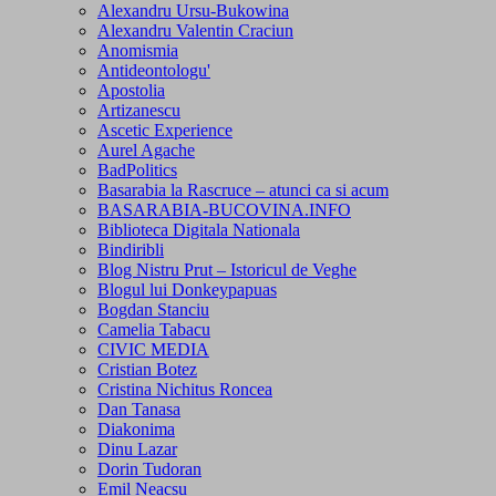
Alexandru Ursu-Bukowina
Alexandru Valentin Craciun
Anomismia
Antideontologu'
Apostolia
Artizanescu
Ascetic Experience
Aurel Agache
BadPolitics
Basarabia la Rascruce – atunci ca si acum
BASARABIA-BUCOVINA.INFO
Biblioteca Digitala Nationala
Bindiribli
Blog Nistru Prut – Istoricul de Veghe
Blogul lui Donkeypapuas
Bogdan Stanciu
Camelia Tabacu
CIVIC MEDIA
Cristian Botez
Cristina Nichitus Roncea
Dan Tanasa
Diakonima
Dinu Lazar
Dorin Tudoran
Emil Neacsu