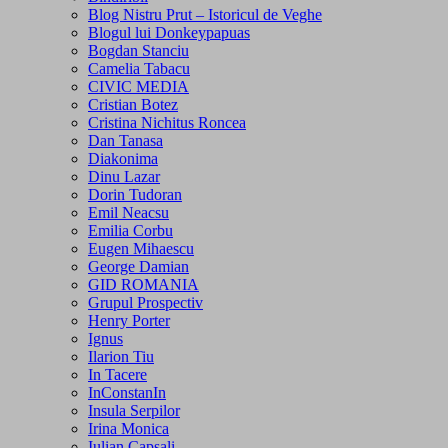
Blog Nistru Prut – Istoricul de Veghe
Blogul lui Donkeypapuas
Bogdan Stanciu
Camelia Tabacu
CIVIC MEDIA
Cristian Botez
Cristina Nichitus Roncea
Dan Tanasa
Diakonima
Dinu Lazar
Dorin Tudoran
Emil Neacsu
Emilia Corbu
Eugen Mihaescu
George Damian
GID ROMANIA
Grupul Prospectiv
Henry Porter
Ignus
Ilarion Tiu
In Tacere
InConstanIn
Insula Serpilor
Irina Monica
Iulian Capsali