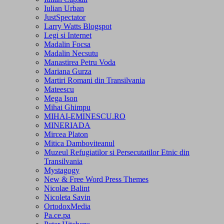
Iulian Urban
JustSpectator
Larry Watts Blogspot
Legi si Internet
Madalin Focsa
Madalin Necsutu
Manastirea Petru Voda
Mariana Gurza
Martiri Romani din Transilvania
Mateescu
Mega Ison
Mihai Ghimpu
MIHAI-EMINESCU.RO
MINERIADA
Mircea Platon
Mitica Damboviteanul
Muzeul Refugiatilor si Persecutatilor Etnic din
Transilvania
Mystagogy
New & Free Word Press Themes
Nicolae Balint
Nicoleta Savin
OrtodoxMedia
Pa.ce.pa