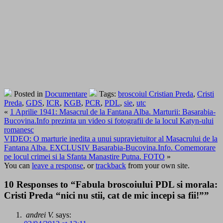
Posted in
Documentare
Tags:
broscoiul Cristian Preda
,
Cristi
Preda
,
GDS
,
ICR
,
KGB
,
PCR
,
PDL
,
sie
,
utc
«
1 Aprilie 1941: Masacrul de la Fantana Alba. Marturii: Basarabia-
Bucovina.Info prezinta un video si fotografii de la locul Katyn-ului
romanesc
VIDEO: O marturie inedita a unui supravietuitor al Masacrului de la
Fantana Alba. EXCLUSIV Basarabia-Bucovina.Info. Comemorare
pe locul crimei si la Sfanta Manastire Putna. FOTO
»
You can
leave a response
, or
trackback
from your own site.
10 Responses to “Fabula broscoiului PDL si morala:
Cristi Preda “nici nu stii, cat de mic incepi sa fii!””
andrei V.
says: