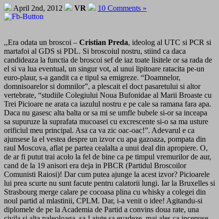
April 2nd, 2012
VR
10 Comments »
,,Era odata un broscoi –
Cristian Preda
, ideolog al UTC si PCR si
martafoi al GDS si PDL. Si broscoiul nostru, stiind ca daca
candideaza la functia de broscoi sef de iaz toate lisitele or sa rada de
el si va lua eventual, un singur vot, al unui lipitoare ratacita pe-un
euro-plaur, s-a gandit ca e tipul sa emigreze. “Doamnelor,
domnisoarelor si domnilor”, a plescait el doct pasaretului si altor
vertebrate, “studiile Colegiului Noua Bufonidae al Marii Broaste cu
Trei Picioare ne arata ca iazulul nostru e pe cale sa ramana fara apa.
Daca nu gasesc alta balta or sa mi se umfle bubele si-or sa inceapa
sa supuruze la suprafata mucoasei cu excrescente si-o sa ma usture
orificiul meu principal. Asa ca va zic oac-oac!”. Adevarul e ca
ajunsese la el vestea despre un izvor cu apa gazoaza, pompata din
raul Moscova, aflat pe partea cealalta a unui deal din apropiere. O,
de ar fi putut trai acolo la fel de bine ca pe timpul vremurilor de aur,
cand de la 19 anisori era deja in PBCR (Partidul Broscoilor
Comunisti Raiosi)! Dar cum putea ajunge la acest izvor? Picioarele
lui prea scurte nu sunt facute pentru calatorii lungi. Iar la Bruxelles si
Strasbourg merge calare pe cocoasa plina cu whisky a colegei din
noul partid al mlastinii, CPLM. Dar, i-a venit o idee! Agitandu-si
diplomele de pe la Academia de Partid a convins doua rate, una
civila si alta paleoloaga, sa-l ajute sa evadeze, mai ales ca incepuse