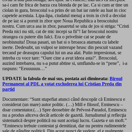
sa-i cam fie frica de barza cea blonda de pe lac. Ca si cum ar tine un
ciolan in gura, broscoiul s-a prins de un bat iar ratele au luat in cioc
capetele acestuia. Lipa-lipa, ciudatul menaj a trois in civil a decolat
de pe iaz si a pornit in zbor spre Noua Republica a broscoiului
nostru. Cum urca asa in zbor, pasaretul se uita de jos si striga: “Cristi
Preda nici nu stii, cat de mic incepi sa fii”! Iar broscoiul nostru
strangea cu putere din falci. Era o priveliste cat se poate de
neobisnuita! Doua pasari, un bat si o broasca atarnata cu labele
inerte. Dedesubt, un vulpoi se intrerupe brusc din pescuit vazand
trecand pe deasupra capului lui un asa alai. Putin impresionat, se
intreba cu voce tare: “Oare cine a avut ideea asta?’. Broscoiul,
auzind intrebarea, nu s-a putut abtine si, umflandu-se in “pene”, i-a
raspuns: “Eeuuuuuu…”
UPDATE la fabula de mai sus, postata azi dimineata:
Biroul
Permanent al PDL a votat excluderea lui Cristian Preda din
partid
Documentare: “Sunt stupefiat atunci când descopăr că Eminescu e
consi­derat (un mare) autor politic. (…) Mill e filosof, Eminescu –
doar comentator.(…) Spre deosebire de Prévost-Paradol, Eminescu
nu a pro­dus altceva decât articole de gazetă. Jur­nalismul şi reflecţia
siste­matică despre politică nu sunt acelaşi lucru. Gazeta e un moft.”
“Eminescu trebuie contestat şi demitizat, dar nu pentru rudi­mentele
sale de gândire politică. Din acest punct de vedere, el e realmente