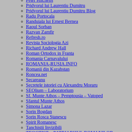
Peter Hitchens
Pridvorul lui Laurentiu Dumitru
Pridvorul lui Laurentiu Dumitru Blog
Radu Portocala
Randuiala lui Ernest Bernea
Raoul Sorban
Razvan Zamfir
Refresh.ro
Revista Sociologia Azi
Richard Andrew Hall
Roman Ortodox in Franta
Romania Carnavalului
ROMANIA-RUSIA.INFO
Romanii din Kazahstan
Roncea.net
Secareanu
Secretele istoriei cu Alexandru Moraru
SEOlium – Laboratorium
Sf. Munte Athos – Pemptousia – Vatoped
Sfantul Munte Athos
Simona Lazar
Sorin Bogdan
Sorin Rosca Stanescu
Spirit Romanesc
Tanchistii Invizibili