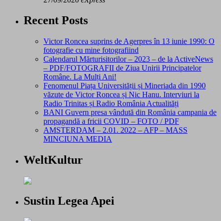
Recent Posts
Victor Roncea suprins de Agerpres în 13 iunie 1990: O
fotografie cu mine fotografiind
Calendarul Mărturisitorilor – 2023 – de la ActiveNews
– PDF/FOTOGRAFII de Ziua Unirii Principatelor
Române. La Mulți Ani!
Fenomenul Piața Universității și Mineriada din 1990
văzute de Victor Roncea și Nic Hanu. Interviuri la
Radio Trinitas și Radio România Actualități
BANI Guvern presa vândută din România campania de
propagandă a fricii COVID – FOTO / PDF
AMSTERDAM – 2.01. 2022 – AFP – MASS
MINCIUNA MEDIA
WeltKultur
Sustin Legea Apei