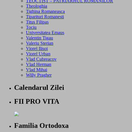
TEOCTIST – PATRIARHUL ROMANILOR
Theologhia
Tighina Romaneasca
Tiparituri Romanesti
Titus Filipas
Tociu
Universitatea Emaus
Valentin Tigau
Valeriu Sterian
Viorel Ilisoi
Viorel Urban
Vlad Cubreacov
Vlad Herman
Vlad Mihai
Willy Pragher
Calendarul Zilei
FII PRO VITA
Familia Ortodoxa