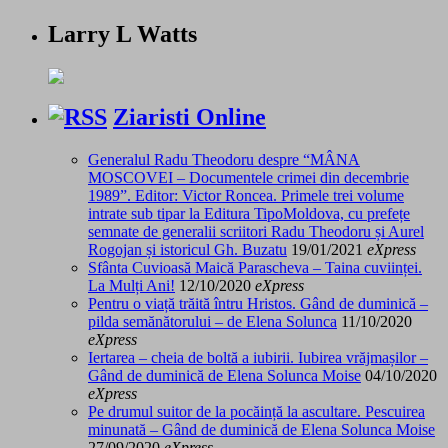
Larry L Watts
Ziaristi Online
Generalul Radu Theodoru despre “MÂNA
MOSCOVEI – Documentele crimei din decembrie
1989”. Editor: Victor Roncea. Primele trei volume
intrate sub tipar la Editura TipoMoldova, cu prefețe
semnate de generalii scriitori Radu Theodoru și Aurel
Rogojan și istoricul Gh. Buzatu
19/01/2021
eXpress
Sfânta Cuvioasă Maică Parascheva – Taina cuviinței.
La Mulți Ani!
12/10/2020
eXpress
Pentru o viață trăită întru Hristos. Gând de duminică –
pilda semănătorului – de Elena Solunca
11/10/2020
eXpress
Iertarea – cheia de boltă a iubirii. Iubirea vrăjmașilor –
Gând de duminică de Elena Solunca Moise
04/10/2020
eXpress
Pe drumul suitor de la pocăință la ascultare. Pescuirea
minunată – Gând de duminică de Elena Solunca Moise
27/09/2020
eXpress