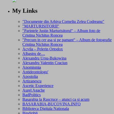
My Links
"Documente din Arhiva Corneliu Zelea Codreanu"
"MARTURISITORII"
"Parintele Justin Marturisitorul" – Album foto de
Cristina Nichitus Roncea
"Precum in cer asa si pe pamant" – Album de fotografie
Cristina Nichitus Roncea
Acvila – Pelerin Ortodox
Albastru de…
Alexandru Ursu-Bukowina
Alexandru Valentin Craciun
Anomismia
Antideontologu'
Apostolia
Artizanescu
Ascetic Experience
Aurel Agache
BadPolitics
Basarabia la Rascruce – atunci ca si acum
BASARABIA-BUCOVINA.INFO
Biblioteca Digitala Nationala
Bindiribli