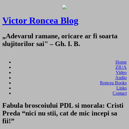
Victor Roncea Blog
„Adevarul ramane, oricare ar fi soarta
slujitorilor sai" – Gh. I. B.
Home
ZIUA
Video
Audio
Roncea Books
Links
Contact
Fabula broscoiului PDL si morala: Cristi
Preda “nici nu stii, cat de mic incepi sa
fii!”