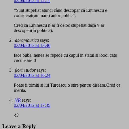
02/04/2012 at 12:11
“Sunt stupefiat atunci când descopăr că Eminescu e
considerat(un mare) autor politic”.
Cred că Eminescu n-ar fi deloc stupefiat dacă v-ar
descoperi(în politică).
abramburica
says:
02/04/2012 at 13:46
face buba. nenea se repede cu capul in statui si ioooi cate
cucuie are !!
florin tudor
says:
02/04/2012 at 16:24
Poate ii trimiti si lui Turcescu o stire pentru diseara.Cred ca
merita.
VR
says:
02/04/2012 at 17:35
🙂
Leave a Reply