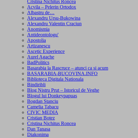
Cristina Nichitus Roncea
Acvila – Pelerin Ortodox
Albastru de…
Alexandru Ursu-Bukowina
Alexandru Valentin Craciun
Anomismia
Antideontologu'
Apostolia
Artizanescu
Ascetic Experience
Aurel Agache
BadPolitics
Basarabia la Rascruce – atunci ca si acum
BASARABIA-BUCOVINA.INFO
Biblioteca Digitala Nationala
Bindiribli
Blog Nistru Prut – Istoricul de Veghe
Blogul lui Donkeypapuas
Bogdan Stanciu
Camelia Tabacu
CIVIC MEDIA
Cristian Botez
Cristina Nichitus Roncea
Dan Tanasa
Diakonima