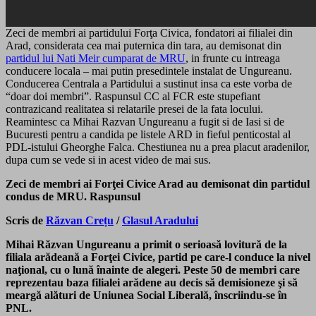
Zeci de membri ai partidului Forţa Civica, fondatori ai filialei din
Arad, considerata cea mai puternica din tara, au demisonat din
partidul lui Nati Meir cumparat de MRU
, in frunte cu intreaga
conducere locala – mai putin presedintele instalat de Ungureanu.
Conducerea Centrala a Partidului a sustinut insa ca este vorba de
“doar doi membri”. Raspunsul CC al FCR este stupefiant
contrazicand realitatea si relatarile presei de la fata locului.
Reamintesc ca Mihai Razvan Ungureanu a fugit si de Iasi si de
Bucuresti pentru a candida pe listele ARD in fieful penticostal al
PDL-istului Gheorghe Falca. Chestiunea nu a prea placut aradenilor,
dupa cum se vede si in acest video de mai sus.
Zeci de membri ai Forţei Civice Arad au demisonat din partidul
condus de MRU. Raspunsul
Scris de
Răzvan Crețu
/
Glasul Aradului
Mihai Răzvan Ungureanu a primit o serioasă lovitură de la
filiala arădeană a Forţei Civice, partid pe care-l conduce la nivel
naţional, cu o lună înainte de alegeri. Peste 50 de membri care
reprezentau baza filialei arădene au decis să demisioneze şi să
meargă alături de Uniunea Social Liberală, înscriindu-se în
PNL.