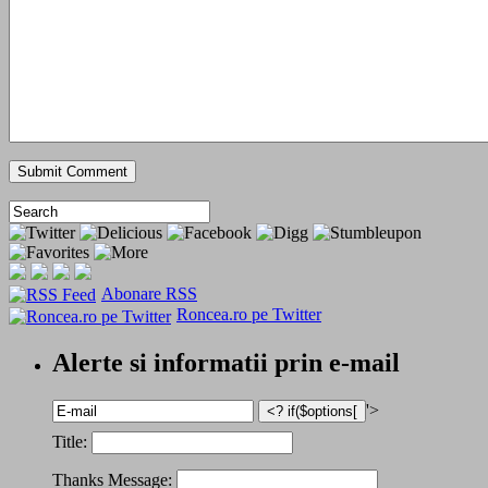
Abonare RSS
Roncea.ro pe Twitter
Alerte si informatii prin e-mail
'>
Title:
Thanks Message: