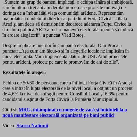
„Suntem un grup de oameni implicaţi, o echipa tânăra şi ambiţioasă,
care în ultimii trei ani am derulat numeroase proiecte motivaţi de
dorinţa de a îmbunătăţi viaţa comunităţii arădene. Reprezentăm
majoritatea comitetului director al partidului Forţa Civică – filiala
Arad şi am decis să demisionăm deoarece aderarea Forţei Civice la
structura politică ARD a fost o manevră electorală, menită să inducă
în eroare alegătorii”, a punctat Vlad Botoş.
Despre implicare tinerilor în campania electorală, Dan Proca a
punctat: „Aşa cum am făcut-o şi în alegerile locale ne implicăm în
cursa electorală. Vom implementa alături de USL Arad proiectele
pentru arădeni, proiecte pe care le promovăm de ani de zile”.
Rezultatele în alegeri
Echipa de 50-60 de persoane care a înfiinţat Forţa Civică în Arad şi
care a intrat în lupta electorală de la nivel local, a obţinut un procent
de 4,6% la nivel de sufragii pentru Consiliul Local şi 6,3% pentru
candidatul susţinut de Forţa Civică la Primăria Municipiului.
Cititi si:
MRU, întâmpinat cu mugete de vacă şi huiduieli la o
nouă manifestare electorală organizată pe bani publici
Video:
Starea Natiunii