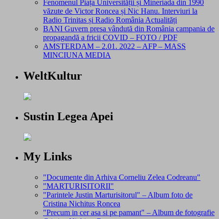
Fenomenul Piața Universității și Mineriada din 1990
văzute de Victor Roncea și Nic Hanu. Interviuri la
Radio Trinitas și Radio România Actualități
BANI Guvern presa vândută din România campania de
propagandă a fricii COVID – FOTO / PDF
AMSTERDAM – 2.01. 2022 – AFP – MASS
MINCIUNA MEDIA
WeltKultur
Sustin Legea Apei
My Links
"Documente din Arhiva Corneliu Zelea Codreanu"
"MARTURISITORII"
"Parintele Justin Marturisitorul" – Album foto de
Cristina Nichitus Roncea
"Precum in cer asa si pe pamant" – Album de fotografie