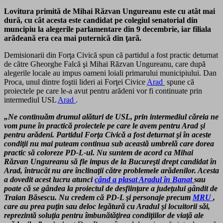
Lovitura primită de Mihai Răzvan Ungureanu este cu atât mai
dură, cu cât acesta este candidat pe colegiul senatorial din
muncipiu la alegerile parlamentare din 9 decembrie, iar filiala
arădeană era cea mai puternică din ţară.
Demisionarii din Forţa Civică spun că partidul a fost practic deturnat
de către Gheorghe Falcă şi Mihai Răzvan Ungureanu, care după
alegerile locale au impus oameni loiali primarului municipiului. Dan
Proca, unul dintre foştii lideri ai Forţei Civice
Arad
spune că
proiectele pe care le-a avut pentru arădeni vor fi continuate prin
intermediul USL
Arad
.
„Ne continuăm drumul alături de USL, prin intermediul căreia ne
vom pune în practică proiectele pe care le avem pentru Arad şi
pentru arădeni. Partidul Forţa Civică a fost deturnat şi în aceste
condiţii nu mai puteam continua sub această umbrelă care dorea
practic să coloreze PD-L-ul. Nu suntem de acord ca Mihai
Răzvan Ungureanu să fie impus de la Bucureşti drept candidat în
Arad, întrucât nu are înclinaţii către problemele arădenilor. Acesta
a dovedit acest lucru atunci
când a plasat Aradul în Banat
sau
poate că se gândea la proiectul de desfiinţare a judeţului gândit de
Traian Băsescu. Nu credem că PD-L şi personaje precum
MRU
,
care au prea puţin sau deloc legătură cu Aradul şi locuitorii săi,
reprezintă soluţia pentru îmbunătăţirea condiţiilor de viaţă ale