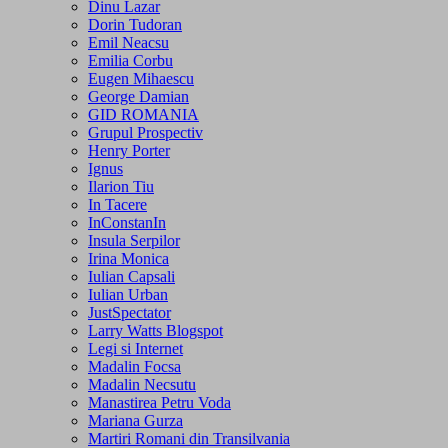
Dinu Lazar
Dorin Tudoran
Emil Neacsu
Emilia Corbu
Eugen Mihaescu
George Damian
GID ROMANIA
Grupul Prospectiv
Henry Porter
Ignus
Ilarion Tiu
In Tacere
InConstanIn
Insula Serpilor
Irina Monica
Iulian Capsali
Iulian Urban
JustSpectator
Larry Watts Blogspot
Legi si Internet
Madalin Focsa
Madalin Necsutu
Manastirea Petru Voda
Mariana Gurza
Martiri Romani din Transilvania