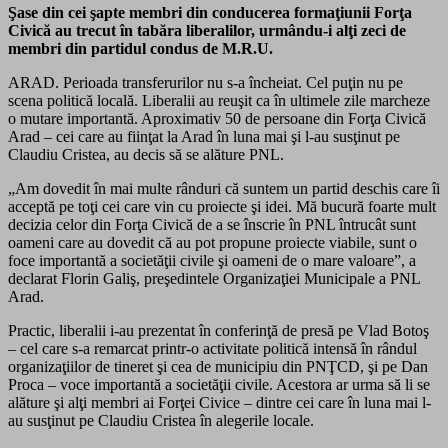
Şase din cei şapte membri din conducerea formaţiunii Forţa
Civică au trecut în tabăra liberalilor, urmându-i alţi zeci de
membri din partidul condus de M.R.U.
ARAD. Perioada transferurilor nu s-a încheiat. Cel puţin nu pe
scena politică locală. Liberalii au reuşit ca în ultimele zile marcheze
o mutare importantă. Aproximativ 50 de persoane din Forţa Civică
Arad – cei care au fiinţat la Arad în luna mai şi l-au susţinut pe
Claudiu Cristea, au decis să se alăture PNL.
„Am dovedit în mai multe rânduri că suntem un partid deschis care îi
acceptă pe toţi cei care vin cu proiecte şi idei. Mă bucură foarte mult
decizia celor din Forţa Civică de a se înscrie în PNL întrucât sunt
oameni care au dovedit că au pot propune proiecte viabile, sunt o
foce importantă a societăţii civile şi oameni de o mare valoare”, a
declarat Florin Galiş, preşedintele Organizaţiei Municipale a PNL
Arad.
Practic, liberalii i-au prezentat în conferinţă de presă pe Vlad Botoş
– cel care s-a remarcat printr-o activitate politică intensă în rândul
organizaţiilor de tineret şi cea de municipiu din PNŢCD, şi pe Dan
Proca – voce importantă a societăţii civile. Acestora ar urma să li se
alăture şi alţi membri ai Forţei Civice – dintre cei care în luna mai l-
au susţinut pe Claudiu Cristea în alegerile locale.