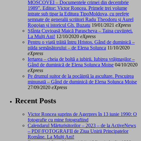
MOSCOVEI – Documentele crimei din decembrie
1989”. Editor: Victor Roncea. Primele trei volume
intrate sub tipar la Editura TipoMoldova, cu prefețe
semnate de generalii scriitori Radu Theodoru și Aurel
Rogojan și istoricul Gh. Buzatu
19/01/2021
eXpress
Sfânta Cuvioasă Maică Parascheva – Taina cuviinței.
La Mulți Ani!
12/10/2020
eXpress
Pentru o viață trăită întru Hristos. Gând de duminică –
pilda semănătorului – de Elena Solunca
11/10/2020
eXpress
Iertarea – cheia de boltă a iubirii. Iubirea vrăjmașilor –
Gând de duminică de Elena Solunca Moise
04/10/2020
eXpress
Pe drumul suitor de la pocăință la ascultare. Pescuirea
minunată – Gând de duminică de Elena Solunca Moise
27/09/2020
eXpress
Recent Posts
Victor Roncea suprins de Agerpres în 13 iunie 1990: O
fotografie cu mine fotografiind
Calendarul Mărturisitorilor – 2023 – de la ActiveNews
– PDF/FOTOGRAFII de Ziua Unirii Principatelor
Române. La Mulți Ani!