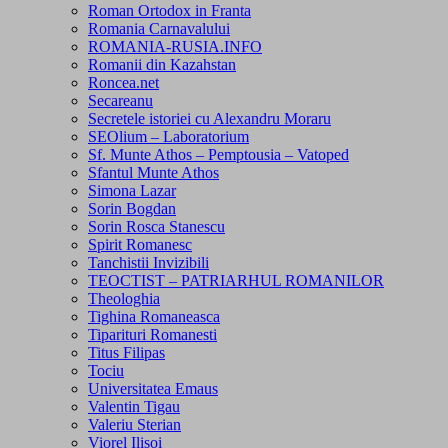
Roman Ortodox in Franta
Romania Carnavalului
ROMANIA-RUSIA.INFO
Romanii din Kazahstan
Roncea.net
Secareanu
Secretele istoriei cu Alexandru Moraru
SEOlium – Laboratorium
Sf. Munte Athos – Pemptousia – Vatoped
Sfantul Munte Athos
Simona Lazar
Sorin Bogdan
Sorin Rosca Stanescu
Spirit Romanesc
Tanchistii Invizibili
TEOCTIST – PATRIARHUL ROMANILOR
Theologhia
Tighina Romaneasca
Tiparituri Romanesti
Titus Filipas
Tociu
Universitatea Emaus
Valentin Tigau
Valeriu Sterian
Viorel Ilisoi