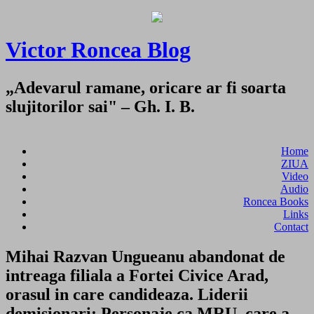
Victor Roncea Blog
„Adevarul ramane, oricare ar fi soarta
slujitorilor sai" – Gh. I. B.
Home
ZIUA
Video
Audio
Roncea Books
Links
Contact
Mihai Razvan Ungueanu abandonat de
intreaga filiala a Fortei Civice Arad,
orasul in care candideaza. Liderii
demisionari: Personaje ca MRU, care a