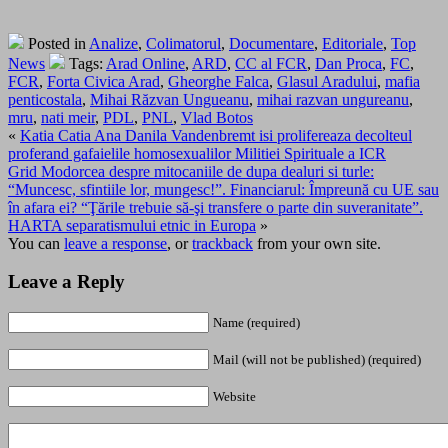
Posted in
Analize
,
Colimatorul
,
Documentare
,
Editoriale
,
Top
News
Tags:
Arad Online
,
ARD
,
CC al FCR
,
Dan Proca
,
FC
,
FCR
,
Forta Civica Arad
,
Gheorghe Falca
,
Glasul Aradului
,
mafia
penticostala
,
Mihai Răzvan Ungueanu
,
mihai razvan ungureanu
,
mru
,
nati meir
,
PDL
,
PNL
,
Vlad Botos
«
Katia Catia Ana Danila Vandenbremt isi prolifereaza decolteul
proferand gafaielile homosexualilor Militiei Spirituale a ICR
Grid Modorcea despre mitocaniile de dupa dealuri si turle:
“Muncesc, sfintiile lor, mungesc!”. Financiarul: Împreună cu UE sau
în afara ei? “Ţările trebuie să-şi transfere o parte din suveranitate”.
HARTA separatismului etnic in Europa
»
You can
leave a response
, or
trackback
from your own site.
Leave a Reply
Name (required)
Mail (will not be published) (required)
Website