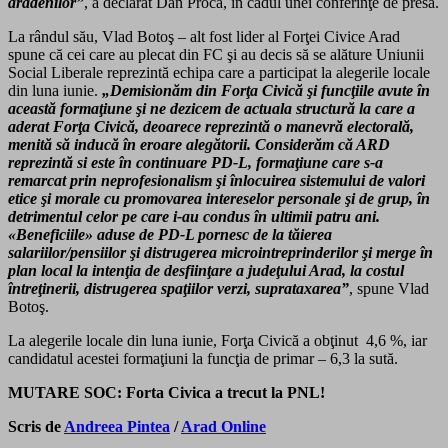
arădenilor”
, a declarat Dan Proca, în cadul unei conferinţe de presă.
La rândul său, Vlad Botoş – alt fost lider al Forţei Civice Arad
spune că cei care au plecat din FC şi au decis să se alăture Uniunii
Social Liberale reprezintă echipa care a participat la alegerile locale
din luna iunie.
„Demisionăm din Forţa Civică şi funcţiile avute în
această formaţiune şi ne dezicem de actuala structură la care a
aderat Forţa Civică, deoarece reprezintă o manevră electorală,
menită să inducă în eroare alegătorii. Considerăm că ARD
reprezintă si este în continuare PD-L, formaţiune care s-a
remarcat prin neprofesionalism şi înlocuirea sistemului de valori
etice şi morale cu promovarea intereselor personale şi de grup, în
detrimentul celor pe care i-au condus în ultimii patru ani.
«Beneficiile» aduse de PD-L pornesc de la tăierea
salariilor/pensiilor şi distrugerea microintreprinderilor şi merge în
plan local la intenţia de desfiinţare a judeţului Arad, la costul
întreţinerii, distrugerea spaţiilor verzi, suprataxarea”
, spune Vlad
Botoş.
La alegerile locale din luna iunie, Forţa Civică a obţinut 4,6 %, iar
candidatul acestei formaţiuni la funcţia de primar – 6,3 la sută.
MUTARE SOC: Forta Civica a trecut la PNL!
Scris de
Andreea Pintea
/
Arad Online