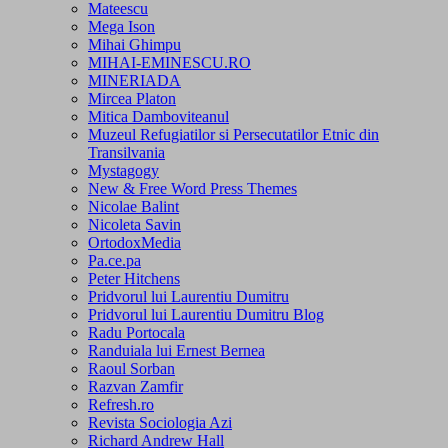
Mateescu
Mega Ison
Mihai Ghimpu
MIHAI-EMINESCU.RO
MINERIADA
Mircea Platon
Mitica Damboviteanul
Muzeul Refugiatilor si Persecutatilor Etnic din
Transilvania
Mystagogy
New & Free Word Press Themes
Nicolae Balint
Nicoleta Savin
OrtodoxMedia
Pa.ce.pa
Peter Hitchens
Pridvorul lui Laurentiu Dumitru
Pridvorul lui Laurentiu Dumitru Blog
Radu Portocala
Randuiala lui Ernest Bernea
Raoul Sorban
Razvan Zamfir
Refresh.ro
Revista Sociologia Azi
Richard Andrew Hall