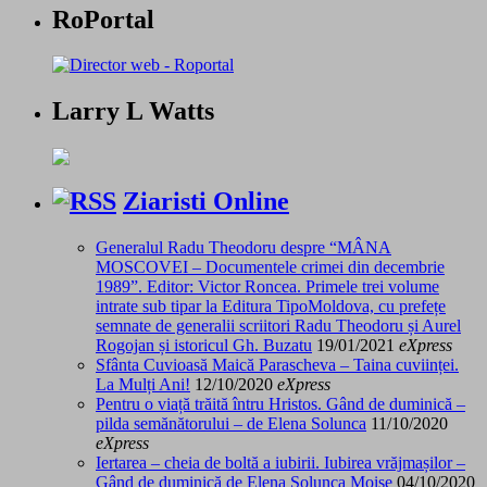
RoPortal
Larry L Watts
Ziaristi Online
Generalul Radu Theodoru despre “MÂNA
MOSCOVEI – Documentele crimei din decembrie
1989”. Editor: Victor Roncea. Primele trei volume
intrate sub tipar la Editura TipoMoldova, cu prefețe
semnate de generalii scriitori Radu Theodoru și Aurel
Rogojan și istoricul Gh. Buzatu
19/01/2021
eXpress
Sfânta Cuvioasă Maică Parascheva – Taina cuviinței.
La Mulți Ani!
12/10/2020
eXpress
Pentru o viață trăită întru Hristos. Gând de duminică –
pilda semănătorului – de Elena Solunca
11/10/2020
eXpress
Iertarea – cheia de boltă a iubirii. Iubirea vrăjmașilor –
Gând de duminică de Elena Solunca Moise
04/10/2020