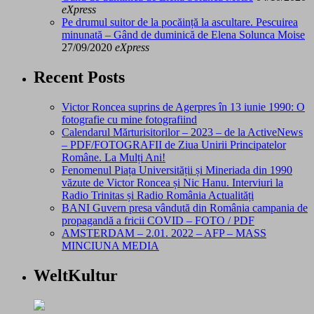
eXpress
Pe drumul suitor de la pocăință la ascultare. Pescuirea
minunată – Gând de duminică de Elena Solunca Moise
27/09/2020
eXpress
Recent Posts
Victor Roncea suprins de Agerpres în 13 iunie 1990: O
fotografie cu mine fotografiind
Calendarul Mărturisitorilor – 2023 – de la ActiveNews
– PDF/FOTOGRAFII de Ziua Unirii Principatelor
Române. La Mulți Ani!
Fenomenul Piața Universității și Mineriada din 1990
văzute de Victor Roncea și Nic Hanu. Interviuri la
Radio Trinitas și Radio România Actualități
BANI Guvern presa vândută din România campania de
propagandă a fricii COVID – FOTO / PDF
AMSTERDAM – 2.01. 2022 – AFP – MASS
MINCIUNA MEDIA
WeltKultur