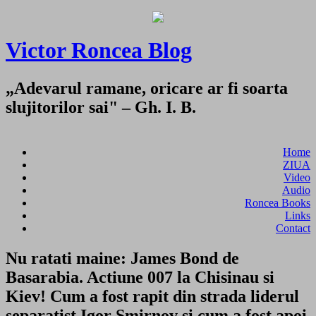
Victor Roncea Blog
„Adevarul ramane, oricare ar fi soarta
slujitorilor sai" – Gh. I. B.
Home
ZIUA
Video
Audio
Roncea Books
Links
Contact
Nu ratati maine: James Bond de
Basarabia. Actiune 007 la Chisinau si
Kiev! Cum a fost rapit din strada liderul
separatist Igor Smirnov si cum a fost apoi