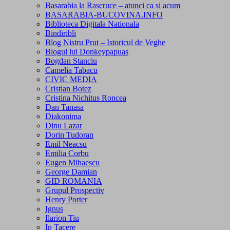
Basarabia la Rascruce – atunci ca si acum
BASARABIA-BUCOVINA.INFO
Biblioteca Digitala Nationala
Bindiribli
Blog Nistru Prut – Istoricul de Veghe
Blogul lui Donkeypapuas
Bogdan Stanciu
Camelia Tabacu
CIVIC MEDIA
Cristian Botez
Cristina Nichitus Roncea
Dan Tanasa
Diakonima
Dinu Lazar
Dorin Tudoran
Emil Neacsu
Emilia Corbu
Eugen Mihaescu
George Damian
GID ROMANIA
Grupul Prospectiv
Henry Porter
Ignus
Ilarion Tiu
In Tacere