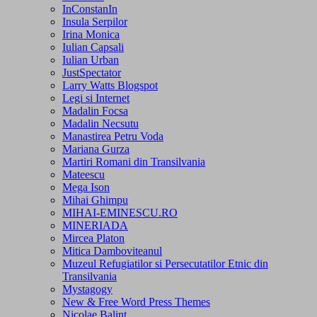
InConstanIn
Insula Serpilor
Irina Monica
Iulian Capsali
Iulian Urban
JustSpectator
Larry Watts Blogspot
Legi si Internet
Madalin Focsa
Madalin Necsutu
Manastirea Petru Voda
Mariana Gurza
Martiri Romani din Transilvania
Mateescu
Mega Ison
Mihai Ghimpu
MIHAI-EMINESCU.RO
MINERIADA
Mircea Platon
Mitica Damboviteanul
Muzeul Refugiatilor si Persecutatilor Etnic din
Transilvania
Mystagogy
New & Free Word Press Themes
Nicolae Balint