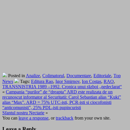
Posted in
Analize
,
Colimatorul
,
Documentare
,
Editoriale
,
Top
News
Tags:
Editura Rao
,
Igor Smirnov
,
Ion Costas
,
RAO
,
TRANSNISTRIA 1989 –1992. Cronica unui război „nedeclarat“
«
Campania “purilor” de “dreapta” ARD este realizata de un
recunoscut informator al Securitatii: Carol Sebastian alias “Kuki”
alias “Max”. ARD = 75% UTC-isti, PCR-isti si ciocofonisti
“anticomunisti”, 25% PDL-isti pupincuristi
Sfantul nostru Nectarie
»
You can
leave a response
, or
trackback
from your own site.
Leave a Reply