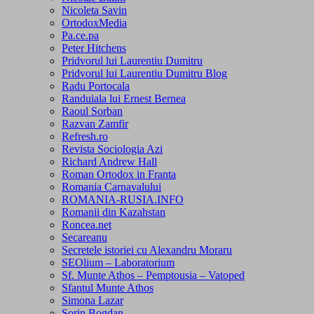
Nicoleta Savin
OrtodoxMedia
Pa.ce.pa
Peter Hitchens
Pridvorul lui Laurentiu Dumitru
Pridvorul lui Laurentiu Dumitru Blog
Radu Portocala
Randuiala lui Ernest Bernea
Raoul Sorban
Razvan Zamfir
Refresh.ro
Revista Sociologia Azi
Richard Andrew Hall
Roman Ortodox in Franta
Romania Carnavalului
ROMANIA-RUSIA.INFO
Romanii din Kazahstan
Roncea.net
Secareanu
Secretele istoriei cu Alexandru Moraru
SEOlium – Laboratorium
Sf. Munte Athos – Pemptousia – Vatoped
Sfantul Munte Athos
Simona Lazar
Sorin Bogdan