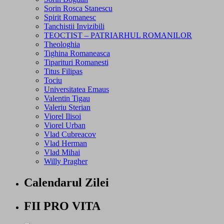
Sorin Rosca Stanescu
Spirit Romanesc
Tanchistii Invizibili
TEOCTIST – PATRIARHUL ROMANILOR
Theologhia
Tighina Romaneasca
Tiparituri Romanesti
Titus Filipas
Tociu
Universitatea Emaus
Valentin Tigau
Valeriu Sterian
Viorel Ilisoi
Viorel Urban
Vlad Cubreacov
Vlad Herman
Vlad Mihai
Willy Pragher
Calendarul Zilei
FII PRO VITA