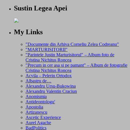
Sustin Legea Apei
My Links
"Documente din Arhiva Corneliu Zelea Codreanu"
"MARTURISITORII"
"Parintele Justin Marturisitorul" – Album foto de
Cristina Nichitus Roncea
"Precum in cer asa si pe pamant" – Album de fotografie
Cristina Nichitus Roncea
Acvila – Pelerin Ortodox
Albastru de…
Alexandru Ursu-Bukowina
Alexandru Valentin Craciun
Anomismia
Antideontologu'
Apostolia
Artizanescu
Ascetic Experience
Aurel Agache
BadPolitics