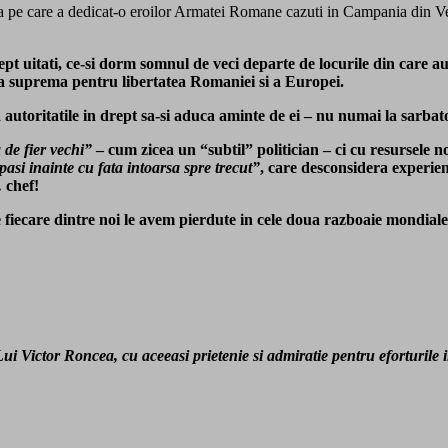
a pe care a dedicat-o eroilor Armatei Romane cazuti in Campania din Vest, al
rept uitati, ce-si dorm somnul de veci departe de locurile din care au
rtfa suprema pentru libertatea Romaniei si a Europei.
 autoritatile in drept sa-si aduca aminte de ei – nu numai la sarba
de fier vechi”
– cum zicea un “subtil” politician – ci cu resursele no
asi inainte cu fata intoarsa spre trecut”
, care desconsidera experien
 chef!
fiecare dintre noi le avem pierdute in cele doua razboaie mondiale
ui Victor Roncea, cu aceeasi prietenie si admiratie pentru eforturile 