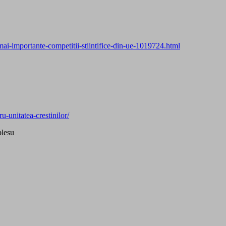
i-mai-importante-competitii-stiintifice-din-ue-1019724.html
u-unitatea-crestinilor/
plesu