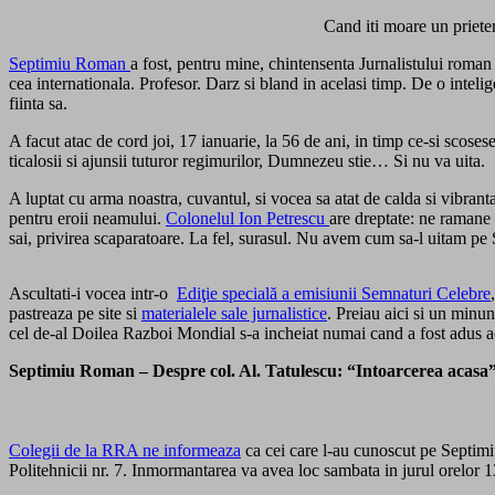
Cand iti moare un prieten
Septimiu Roman
a fost, pentru mine, chintensenta Jurnalistului roman 
cea internationala. Profesor. Darz si bland in acelasi timp. De o intelig
fiinta sa.
A facut atac de cord joi, 17 ianuarie, la 56 de ani, in timp ce-si scoses
ticalosii si ajunsii tuturor regimurilor, Dumnezeu stie… Si nu va uita.
A luptat cu arma noastra, cuvantul, si vocea sa atat de calda si vibran
pentru eroii neamului.
Colonelul Ion Petrescu
are dreptate: ne ramane
sai, privirea scaparatoare. La fel, surasul. Nu avem cum sa-l uitam pe 
Ascultati-i vocea intr-o
Ediţie specială a emisiunii Semnaturi Celebre
pastreaza pe site si
materialele sale jurnalistice
. Preiau aici si un minun
cel de-al Doilea Razboi Mondial s-a incheiat numai cand a fost adus a
Septimiu Roman – Despre col. Al. Tatulescu: “Intoarcerea acasa”
Colegii de la RRA ne informeaza
ca cei care l-au cunoscut pe Septimiu 
Politehnicii nr. 7. Inmormantarea va avea loc sambata in jurul orelor 