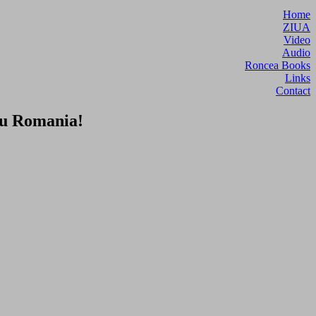
Home
ZIUA
Video
Audio
Roncea Books
Links
Contact
ru Romania!