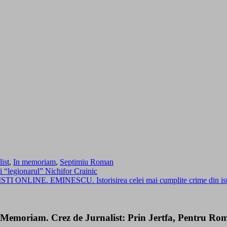
list
,
In memoriam
,
Septimiu Roman
si “legionarul” Nichifor Crainic
 ONLINE. EMINESCU. Istorisirea celei mai cumplite crime din isto
 Memoriam. Crez de Jurnalist: Prin Jertfa, Pentru Ro