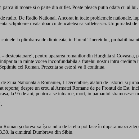
 parca iti moare si o parte din suflet. Poate pleaca putin odata cu al lu
de radio. De Radio National. Ancorat in toate problemele nationale, luptat
enta sclipitoare rivala doar cu delicatetea sa sufleteasca. Un jurnalist de
e cainele la plimbarea de dimineata, in Parcul Tineretului, probabil inain
ta – desteptatoare!, pentru apararea romanilor din Harghita si Covasna, 
 intiparita in minte vocea inconfundabila a fratelui nostru intru credin
Septimiu cel Roman. Prezenta sa este si va fi continua.
, de Ziua Nationala a Romaniei, 1 Decembrie, alaturi de istorici si jurna
at reportaj despre un erou al Armatei Romane de pe Frontul de Est, inchis 
casa, la 95 de ani, pentru a se intoarce, mort, in pamantul stramosesc: 
.
Roman şi doresc să îşi ia adio de la el o pot face în după-amiaza zilei de
13.30, la cimitirul Dumbrava din Sibiu.