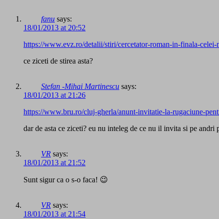
fanu
says:
18/01/2013 at 20:52
https://www.evz.ro/detalii/stiri/cercetator-roman-in-finala-cele
ce ziceti de stirea asta?
Stefan -Mihai Martinescu
says:
18/01/2013 at 21:26
https://www.bru.ro/cluj-gherla/anunt-invitatie-la-rugaciune-pentr
dar de asta ce ziceti? eu nu inteleg de ce nu il invita si pe andri 
VR
says:
18/01/2013 at 21:52
Sunt sigur ca o s-o faca! 😉
VR
says:
18/01/2013 at 21:54