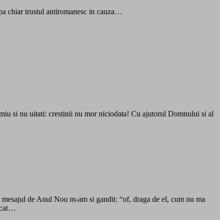
upa chiar trustul antiromanesc in cauza…
iu si nu uitati: crestinii nu mor niciodata! Cu ajutorul Domnului si al
it mesajul de Anul Nou m-am si gandit: “of, draga de el, cum nu ma
pucat…