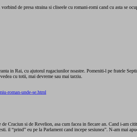
a vorbind de presa straina si cliseele cu romani-romi cand cu asta se oc
a in Rai, cu ajutorul rugaciunilor noastre. Pomeniti-l pe fratele Septim
revedea cu totii, mai devreme sau mai tarziu.
timiu-roman-unde-se.html
 de Craciun si de Revelion, asa cum facea in fiecare an. Cand i-am cit
uresti. il “prind” eu pe la Parlament cand incepe sesiunea”. N-am mai a