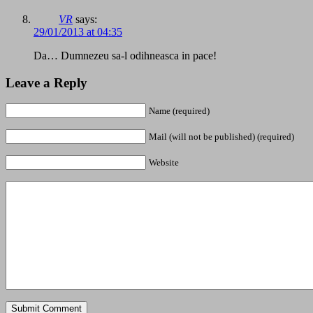
VR
says:
29/01/2013 at 04:35
Da… Dumnezeu sa-l odihneasca in pace!
Leave a Reply
Name (required)
Mail (will not be published) (required)
Website