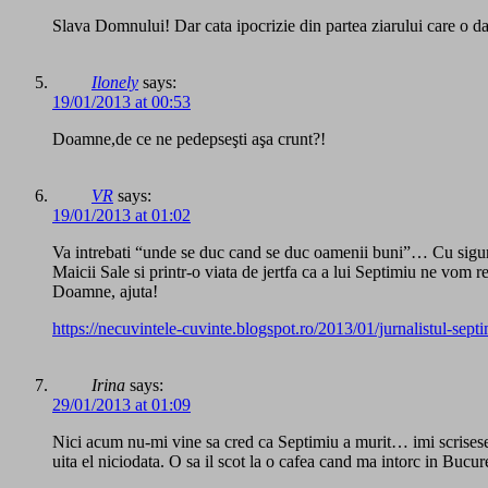
Slava Domnului! Dar cata ipocrizie din partea ziarului care o d
Ilonely
says:
19/01/2013 at 00:53
Doamne,de ce ne pedepseşti aşa crunt?!
VR
says:
19/01/2013 at 01:02
Va intrebati “unde se duc cand se duc oamenii buni”… Cu sigurant
Maicii Sale si printr-o viata de jertfa ca a lui Septimiu ne vom 
Doamne, ajuta!
https://necuvintele-cuvinte.blogspot.ro/2013/01/jurnalistul-sep
Irina
says:
29/01/2013 at 01:09
Nici acum nu-mi vine sa cred ca Septimiu a murit… imi scrisese
uita el niciodata. O sa il scot la o cafea cand ma intorc in Buc