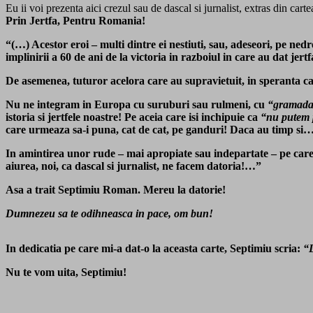
Eu ii voi prezenta aici crezul sau de dascal si jurnalist, extras din carte
Prin Jertfa, Pentru Romania!
“(…) Acestor eroi – multi dintre ei nestiuti, sau, adeseori, pe ned
implinirii a 60 de ani de la victoria in razboiul in care au dat je
De asemenea, tuturor acelora care au supravietuit, in speranta ca
Nu ne integram in Europa cu suruburi sau rulmeni, cu
“gramada 
istoria si jertfele noastre! Pe aceia care isi inchipuie ca
“nu putem p
care urmeaza sa-i puna, cat de cat, pe ganduri! Daca au timp si…
In amintirea unor rude – mai apropiate sau indepartate – pe care 
aiurea, noi, ca dascal si jurnalist, ne facem datoria!…”
Asa a trait Septimiu Roman. Mereu la datorie!
Dumnezeu sa te odihneasca in pace, om bun!
In dedicatia pe care mi-a dat-o la aceasta carte, Septimiu scria:
“L
Nu te vom uita, Septimiu!