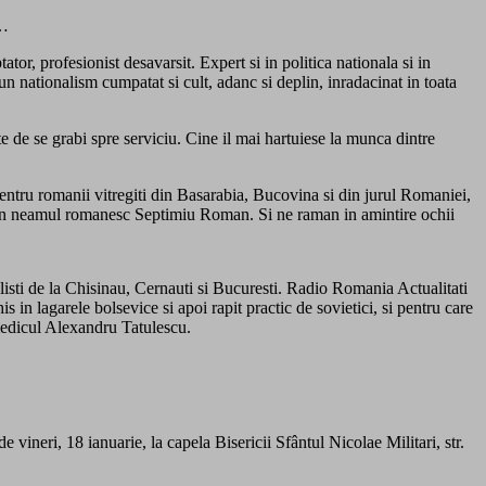
i…
or, profesionist desavarsit. Expert si in politica nationala si in
 un nationalism cumpatat si cult, adanc si deplin, inradacinat in toata
te de se grabi spre serviciu. Cine il mai hartuiese la munca dintre
pentru romanii vitregiti din Basarabia, Bucovina si din jurul Romaniei,
ta in neamul romanesc Septimiu Roman. Si ne raman in amintire ochii
listi de la Chisinau, Cernauti si Bucuresti. Radio Romania Actualitati
in lagarele bolsevice si apoi rapit practic de sovietici, si pentru care
medicul Alexandru Tatulescu.
 vineri, 18 ianuarie, la capela Bisericii Sfântul Nicolae Militari, str.