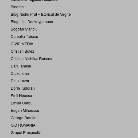
Bindiribli
Blog Nistru Prut – Istoricul de Veghe
Blogul lui Donkeypapuas
Bogdan Stanciu
Camelia Tabacu
CIVIC MEDIA
Cristian Botez
Cristina Nichitus Roncea
Dan Tanasa
Diakonima
Dinu Lazar
Dorin Tudoran
Emil Neacsu
Emilia Corbu
Eugen Mihaescu
George Damian
GID ROMANIA
Grupul Prospectiv