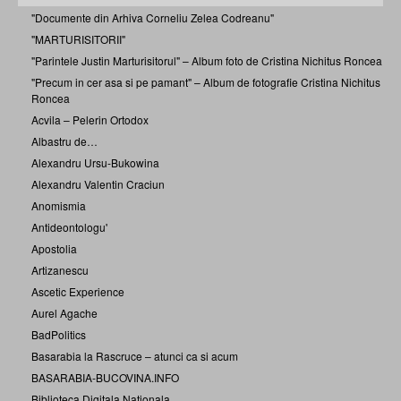
"Documente din Arhiva Corneliu Zelea Codreanu"
"MARTURISITORII"
"Parintele Justin Marturisitorul" – Album foto de Cristina Nichitus Roncea
"Precum in cer asa si pe pamant" – Album de fotografie Cristina Nichitus
Roncea
Acvila – Pelerin Ortodox
Albastru de…
Alexandru Ursu-Bukowina
Alexandru Valentin Craciun
Anomismia
Antideontologu'
Apostolia
Artizanescu
Ascetic Experience
Aurel Agache
BadPolitics
Basarabia la Rascruce – atunci ca si acum
BASARABIA-BUCOVINA.INFO
Biblioteca Digitala Nationala