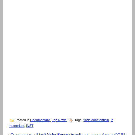
Posted in
Documentare
,
Top News
Tags:
florin constantiniu
,
In
memoriam
,
INST
«
Ce nu a reușit să facă Victor Roncea în activitatea sa profesională? Să-l