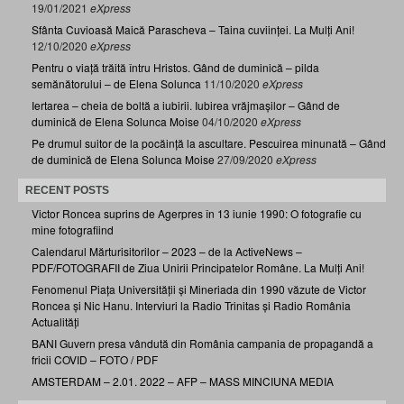
19/01/2021
eXpress
Sfânta Cuvioasă Maică Parascheva – Taina cuviinței. La Mulți Ani!
12/10/2020
eXpress
Pentru o viață trăită întru Hristos. Gând de duminică – pilda
semănătorului – de Elena Solunca
11/10/2020
eXpress
Iertarea – cheia de boltă a iubirii. Iubirea vrăjmașilor – Gând de
duminică de Elena Solunca Moise
04/10/2020
eXpress
Pe drumul suitor de la pocăință la ascultare. Pescuirea minunată – Gând
de duminică de Elena Solunca Moise
27/09/2020
eXpress
RECENT POSTS
Victor Roncea suprins de Agerpres în 13 iunie 1990: O fotografie cu
mine fotografiind
Calendarul Mărturisitorilor – 2023 – de la ActiveNews –
PDF/FOTOGRAFII de Ziua Unirii Principatelor Române. La Mulți Ani!
Fenomenul Piața Universității și Mineriada din 1990 văzute de Victor
Roncea și Nic Hanu. Interviuri la Radio Trinitas și Radio România
Actualități
BANI Guvern presa vândută din România campania de propagandă a
fricii COVID – FOTO / PDF
AMSTERDAM – 2.01. 2022 – AFP – MASS MINCIUNA MEDIA