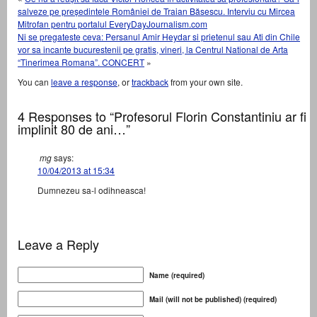
salveze pe președintele României de Traian Băsescu. Interviu cu Mircea
Mitrofan pentru portalul EveryDayJournalism.com
Ni se pregateste ceva: Persanul Amir Heydar si prietenul sau Ati din Chile
vor sa incante bucurestenii pe gratis, vineri, la Centrul National de Arta
“Tinerimea Romana”. CONCERT
»
You can
leave a response
, or
trackback
from your own site.
4 Responses to “Profesorul Florin Constantiniu ar fi
implinit 80 de ani…”
mg
says:
10/04/2013 at 15:34
Dumnezeu sa-l odihneasca!
Leave a Reply
Name (required)
Mail (will not be published) (required)