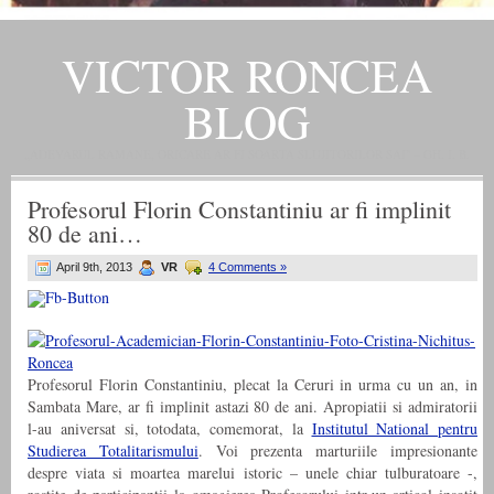
VICTOR RONCEA
BLOG
„ADEVARUL RAMANE, ORICARE AR FI SOARTA SLUJITORILOR SAI" – GH. I. B.
Profesorul Florin Constantiniu ar fi implinit
80 de ani…
April 9th, 2013
VR
4 Comments »
Profesorul Florin Constantiniu, plecat la Ceruri in urma cu un an, in
Sambata Mare, ar fi implinit astazi 80 de ani. Apropiatii si admiratorii
l-au aniversat si, totodata, comemorat, la
Institutul National pentru
Studierea Totalitarismului
. Voi prezenta marturiile impresionante
despre viata si moartea marelui istoric – unele chiar tulburatoare -,