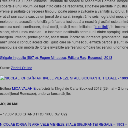
Excelenta Sa, Eugen Mihaescu, membru de onoare al Academiei Romane, despre n
copertele unui volum, de fapt într-o cutie de rezonanţă, strigătele pierdute în pustiu 
vreme şi prăfuite de trecerea timpului poate părea o zvâcnire a vanităţii autorului. In
vrut să pun cap la cap, ca un jurnal de zi cu zi, înregistrările seismografului meu, e
mele pentru această nefericită ţară “care a fost odată a noastră şi astăzi este a nim
acestea sunt o continuare, dacă doriţi, a cărţii mele intitulate “
Între linii
“, în încerca
sincer, efortul meu cotidian – o încercare nesăbuită pentru unii dintre apropiaţii me
mergem urmând, şontâc-şontâc, acest drum. Încotro se îndreaptă şchiopătând Ro
ani? Unde o conduc aceste clici, găşti care se numesc cu emfază partide şi sunt, de f
manipulate din umbră de forţele invizibile ale “serviciilor” care fac servicii unor forţe
Strigate in pustiu (507 p), Eugen Mihaescu, Editura Rao, Bucuresti, 2013
Sursa:
Ziaristi Online
Editura
MICA VALAHIE
participă la Târgul de Carte Bookfest 2013 (29 mai – 2 iuni
expoziţional Romexpo), unde va lansa cărţile:
JOI, 30 MAI
– 17.00-18.00 (STAND PROPRIU, PAV. C2)
NICOLAE IORGA ÎN ARHIVELE VIENEZE SI ALE SIGURANTEI REGALE – 1903 –