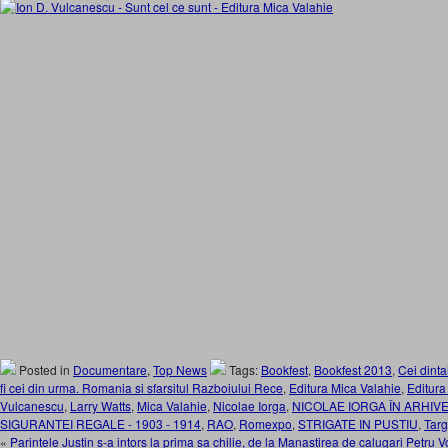
Posted in
Documentare
,
Top News
Tags:
Bookfest
,
Bookfest 2013
,
Cei dinta
fi cei din urma. Romania si sfarsitul Razboiului Rece
,
Editura Mica Valahie
,
Editur
Vulcanescu
,
Larry Watts
,
Mica Valahie
,
Nicolae Iorga
,
NICOLAE IORGA ÎN ARHIVE
SIGURANTEI REGALE - 1903 - 1914
,
RAO
,
Romexpo
,
STRIGATE IN PUSTIU
,
Targ
«
Parintele Justin s-a intors la prima sa chilie, de la Manastirea de calugari Petru Vo