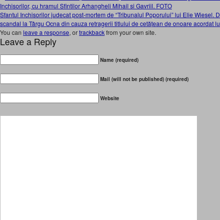
Inchisorilor, cu hramul Sfintilor Arhangheli Mihail si Gavriil. FOTO
Sfantul Inchisorilor judecat post-mortem de “Tribunalul Poporului” lui Elie Wiesel. 
scandal la Târgu Ocna din cauza retragerii titlului de cetățean de onoare acordat l
You can
leave a response
, or
trackback
from your own site.
Leave a Reply
Name (required)
Mail (will not be published) (required)
Website