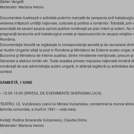
Ștefan Vergatti
Moderator: Mariana Heroiu
Documentele ilustrează o activitate puternic marcată de campania anti-habsburgic
vederea înfăptuirii unităţii naţionale, culturale şi politice a românilor. Totodată, pri
exercitată de savant asupra opiniei publice româneşti pe plan intern şi extern. Nu 
pregnanţă tensiunile anti-habsburgice create şi repercusiunile lor asupra relaţiilor 
România.
Documentaţia folosită se regăseşte în corespondenţa secretă şi de cancelarie dintre
ai Austro-Ungariei aflaţi la post în România şi Ministerul de Externe austro-ungar, di
Bucovina şi Ministerul de Interne austriac, dintre ministerele menţionate, precum şi
Generale a statului român etc. Toate acestea privesc mişcarea naţională română din 
româneşti de sub administraţia austro-ungară, în strânsă legătură cu activitatea de
context.
SÂMBĂTĂ, 1 IUNIE
– 12.00-13.00 (SPAȚIUL DE EVENIMENTE GHERASIM LUCA)
TEATRU, I.D. Vulcănescu (varul lui Mircea Vulcanescu, condamnat la munca silnica 
temnita comunista, a murit in 1991 – nota mea)
Invitaţi: Rodica Smaranda Vulcanescu, Claudia Dimiu
Moderator: Mariana Heroiu