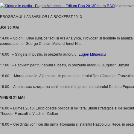
Editura RAO
informeaza
PROGRAMUL LANSARILOR LA BOOKFEST 2013
JOI 30 MAI
14.00 – Spionii. Cine sunt, ce fac? si Ars Analytica. Provocari si tendinte in analiza
coordonatorilor George Cristian Maior si Ionel Nitu
16.00 – Strigate in pustiu, in prezenta autorului
Eugen Mihaescu
17.00 – Recviem pentru nebuni si bestii, in prezenta autorului Augustin Buzura
18.00 – Marea ecuatie: Afganistan, in prezenta autorului Doru Claudian Frunzulic
19.00 – Artemis sau uzurparea sentimentului, in prezenta autorului Dumitru Popes
VINERI 31 MAI
16.00 – Lumea 2013. Enciclopedie politica si militara. Studii strategice si de securi
Theodor Frunzeti si Vladimir Zodian
18.00 – Cei dintai vor fi cei din urma. Romania si sfarsitul Razboiului Rece, in pre