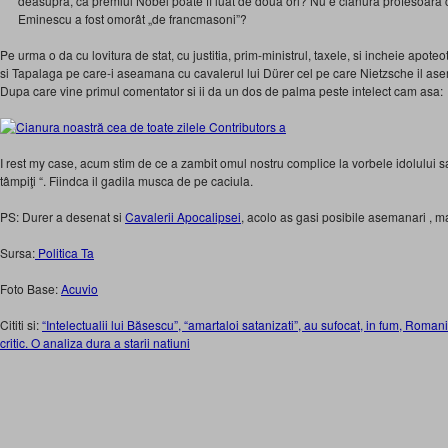
deasupra, că premiul Nobel poate fi luat de două ori? Nu e cianură profesoara ca
Eminescu a fost omorât „de francmasoni”?
Pe urma o da cu lovitura de stat, cu justitia, prim-ministrul, taxele, si incheie apoteoti
si Tapalaga pe care-i aseamana cu cavalerul lui Dürer cel pe care Nietzsche il a
Dupa care vine primul comentator si ii da un dos de palma peste intelect cam asa:
I rest my case, acum stim de ce a zambit omul nostru complice la vorbele idolului
tâmpiţi “. Fiindca il gadila musca de pe caciula.
PS: Durer a desenat si
Cavalerii Apocalipsei
, acolo as gasi posibile asemanari , m
Sursa:
Politica Ta
Foto Base:
Acuvio
Cititi si:
“Intelectualii lui Băsescu”, “amartaloi satanizati”, au sufocat, in fum, Roman
critic. O analiza dura a starii natiuni