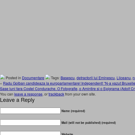
Posted in
Documentare
Tags:
Basescu
,
detractorii lui Eminescu
,
Liiceanu
,
n
«
Radu Golban candideaza la europarlamentare! Independent! “N-a vazut Bruxell
Sase luni fara Costel Condurache. O Fotografie, o Amintire si o Epigrama (Adolf Cri
You can
leave a response
, or
trackback
from your own site.
Leave a Reply
Name (required)
Mail (will not be published) (required)
Website