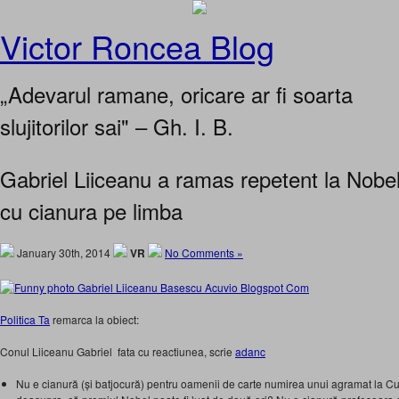
Victor Roncea Blog
„Adevarul ramane, oricare ar fi soarta
slujitorilor sai" – Gh. I. B.
Gabriel Liiceanu a ramas repetent la Nobel
cu cianura pe limba
January 30th, 2014
VR
No Comments »
Politica Ta
remarca la obiect:
Conul Liiceanu Gabriel fata cu reactiunea, scrie
adanc
Nu e cianură (și batjocură) pentru oamenii de carte numirea unui agramat la Cul