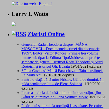
Larry L Watts
Ziaristi Online
Generalul Radu Theodoru despre “MÂNA
MOSCOVEI – Documentele crimei din decembrie
1989”. Editor: Victor Roncea. Primele trei volume
intrate sub tipar la Editura TipoMoldova, cu prefețe
semnate de generalii scriitori Radu Theodoru și Aurel
Rogojan și istoricul Gh. Buzatu
19/01/2021
eXpress
Sfânta Cuvioasă Maică Parascheva – Taina cuviinței.
La Mulți Ani!
12/10/2020
eXpress
Pentru o viață trăită întru Hristos. Gând de duminică –
pilda semănătorului – de Elena Solunca
11/10/2020
eXpress
Iertarea – cheia de boltă a iubirii. Iubirea vrăjmașilor –
Gând de duminică de Elena Solunca Moise
04/10/2020
eXpress
Pe drumul suitor de la pocăință la ascultare. Pescuirea