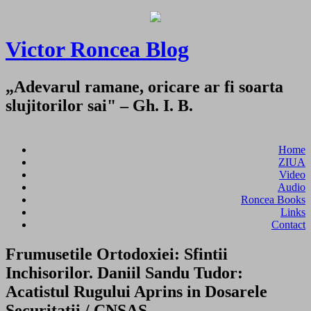
Victor Roncea Blog
„Adevarul ramane, oricare ar fi soarta
slujitorilor sai" – Gh. I. B.
Home
ZIUA
Video
Audio
Roncea Books
Links
Contact
Frumusetile Ortodoxiei: Sfintii
Inchisorilor. Daniil Sandu Tudor:
Acatistul Rugului Aprins in Dosarele
Securitatii / CNSAS