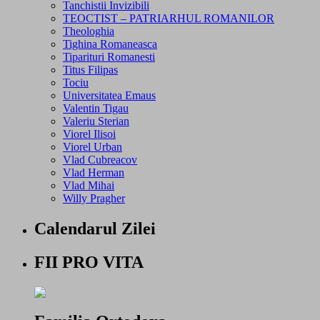
Tanchistii Invizibili
TEOCTIST – PATRIARHUL ROMANILOR
Theologhia
Tighina Romaneasca
Tiparituri Romanesti
Titus Filipas
Tociu
Universitatea Emaus
Valentin Tigau
Valeriu Sterian
Viorel Ilisoi
Viorel Urban
Vlad Cubreacov
Vlad Herman
Vlad Mihai
Willy Pragher
Calendarul Zilei
FII PRO VITA