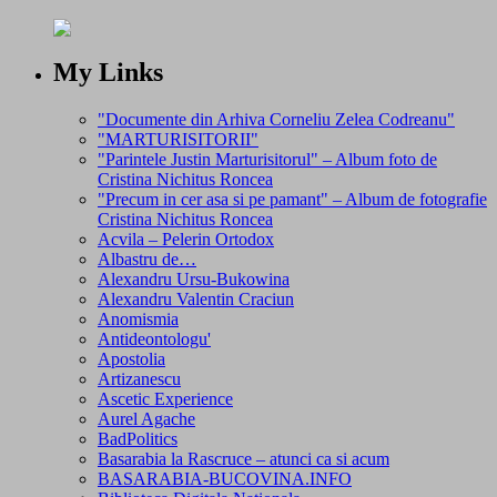
My Links
"Documente din Arhiva Corneliu Zelea Codreanu"
"MARTURISITORII"
"Parintele Justin Marturisitorul" – Album foto de
Cristina Nichitus Roncea
"Precum in cer asa si pe pamant" – Album de fotografie
Cristina Nichitus Roncea
Acvila – Pelerin Ortodox
Albastru de…
Alexandru Ursu-Bukowina
Alexandru Valentin Craciun
Anomismia
Antideontologu'
Apostolia
Artizanescu
Ascetic Experience
Aurel Agache
BadPolitics
Basarabia la Rascruce – atunci ca si acum
BASARABIA-BUCOVINA.INFO