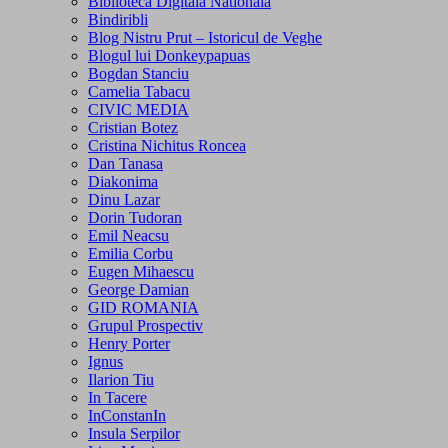
Biblioteca Digitala Nationala
Bindiribli
Blog Nistru Prut – Istoricul de Veghe
Blogul lui Donkeypapuas
Bogdan Stanciu
Camelia Tabacu
CIVIC MEDIA
Cristian Botez
Cristina Nichitus Roncea
Dan Tanasa
Diakonima
Dinu Lazar
Dorin Tudoran
Emil Neacsu
Emilia Corbu
Eugen Mihaescu
George Damian
GID ROMANIA
Grupul Prospectiv
Henry Porter
Ignus
Ilarion Tiu
In Tacere
InConstanIn
Insula Serpilor