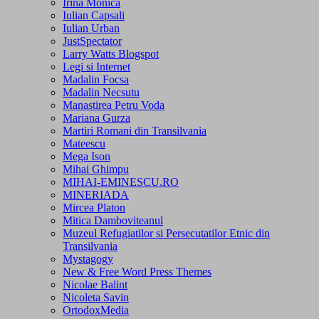
Irina Monica
Iulian Capsali
Iulian Urban
JustSpectator
Larry Watts Blogspot
Legi si Internet
Madalin Focsa
Madalin Necsutu
Manastirea Petru Voda
Mariana Gurza
Martiri Romani din Transilvania
Mateescu
Mega Ison
Mihai Ghimpu
MIHAI-EMINESCU.RO
MINERIADA
Mircea Platon
Mitica Damboviteanul
Muzeul Refugiatilor si Persecutatilor Etnic din
Transilvania
Mystagogy
New & Free Word Press Themes
Nicolae Balint
Nicoleta Savin
OrtodoxMedia