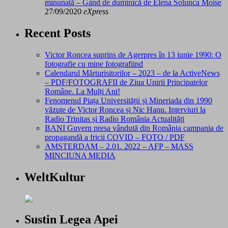
minunată – Gând de duminică de Elena Solunca Moise
27/09/2020
eXpress
Recent Posts
Victor Roncea suprins de Agerpres în 13 iunie 1990: O
fotografie cu mine fotografiind
Calendarul Mărturisitorilor – 2023 – de la ActiveNews
– PDF/FOTOGRAFII de Ziua Unirii Principatelor
Române. La Mulți Ani!
Fenomenul Piața Universității și Mineriada din 1990
văzute de Victor Roncea și Nic Hanu. Interviuri la
Radio Trinitas și Radio România Actualități
BANI Guvern presa vândută din România campania de
propagandă a fricii COVID – FOTO / PDF
AMSTERDAM – 2.01. 2022 – AFP – MASS
MINCIUNA MEDIA
WeltKultur
Sustin Legea Apei