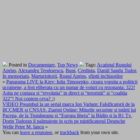
Posted in
Documentare
,
Top News
Tags:
Acatistul Rugului
Aprins
,
Alexandru Teodorescu
,
Buni
,
Credinta
,
Daniil Sandu Tudor
,
In memoriam
,
Marturisitorii
,
Rugul Aprins
,
sfintii inchisorilor
«
Panarama LIVE la Kiev: Iulia Timosenko, cioara vopsita a politicii
ucrainene, a fost eliberata cu un numar de voturi cu rezonanta: 322!
Astia ne copiaza si “revolutia” in direct si “teroristii” si “coalitia
322”! Noi copiem ceva? :)
VIDEO Preambul la un serial marca Ion Varlam: Falsificatorii de la
IICCMER si CNSAS. Ziaristi Online: Miturile securiste şi ţuţării lui
Pacepa, de la Tismăneanu şi “Europa libera” la Bădin şi la B1 Tv.
Dorin Tudoran il palmuieste in scris pe mistificatorul Deutsche
Welle Petre M. Iancu
»
You can
leave a response
, or
trackback
from your own site.