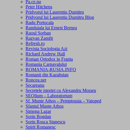
Pa.ce.pa
Peter Hitchens
Pridvorul lui Laurentiu Dumitru
Pridvorul lui Laurentiu Dumitru Blog
Radu Portocala
Randuiala lui Ernest Bernea
Raoul Sorban
Razvan Zamfir
Refresh.ro
Revista Sociologia Azi
Richard Andrew Hall
Roman Ortodox in Franta
Romania Carnavalului
ROMANIA-RUSIA.INFO
Romanii din Kazahstan
Roncea.net
Secareanu
Secretele istoriei cu Alexandru Moraru
SEOlium – Laboratorium
Sf. Munte Athos – Pemptousia – Vatoped
Sfantul Munte Athos
Simona Lazar
Sorin Bogdan
Sorin Rosca Stanescu
Spirit Romanesc