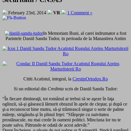
February 23rd, 2014
VR
1 Comment »
In Memoriam Buni, al carei indrumator a fost
Parintele Daniil Sandu Tudor, in perioada de la Manastirea Antim
Cititi Acatistul, integral, la
CrestinOrtodox.Ro
Si un editorial din
Credinta
scris de Daniil Sandu Tudor:
“În fiecare dimineaţă, tot românul ar trebui să se aşeze în faţa
oglinzii, să-şi găsească lămurit obrazul în apele de cleştar, şi după ce
şi-a recunoscut bine mutra, să-şi trântească singur o serie de palme
măreţe, strigându-şi în plinul feţei: “Sfârşeşte cu naivitatea
prostănacule, nu mai crede în oameni politici. Minciuna lor nu te
poate salva. Pătrunde-te odată de acest adevăr.”
Drept încheiere, o ploaie de noi palme ar fi nimerită, fiindcă românul